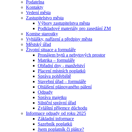
Podatelna
Kontakty
Vedení města
Zastupitelstvo města
Výbory zastupitelstva města
Podkladové materiály pro zasedání ZM
Komise starostky
Vyhlášky, nařízení a předpisy města
Městský úřad
Životní situace a formuláře
Pronájem bytů a nebytových prostor
Matrika – formuláře
Obřadní dny - manželství
Placení místních poplatků
Správa pohřebiště
Stavební úřad – formuláře
Ohlášení plánovaného pálení
Odpady
Správa majetku
Silniční správní úřad
Zvláštní příjemce důchodu
Informace odpady od roku 2025
Základní informace
Sazebník poplatků
Jsem poplatník či plátce?