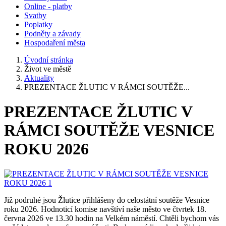
Online - platby
Svatby
Poplatky
Podněty a závady
Hospodaření města
Úvodní stránka
Život ve městě
Aktuality
PREZENTACE ŽLUTIC V RÁMCI SOUTĚŽE...
PREZENTACE ŽLUTIC V
RÁMCI SOUTĚŽE VESNICE
ROKU 2026
Již podruhé jsou Žlutice přihlášeny do celostátní soutěže Vesnice
roku 2026. Hodnoticí komise navštíví naše město ve čtvrtek 18.
června 2026 ve 13.30 hodin na Velkém náměstí. Chtěli bychom vás