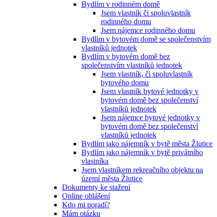
Bydlím v rodinném domě
Jsem vlastník či spoluvlastník
rodinného domu
Jsem nájemce rodinného domu
Bydlím v bytovém domě se společenstvím
vlastníků jednotek
Bydlím v bytovém domě bez
společenstvím vlastníků jednotek
Jsem vlastník, či spoluvlastník
bytového domu
Jsem vlastník bytové jednotky v
bytovém domě bez společenství
vlastníků jednotek
Jsem nájemce bytové jednotky v
bytovém domě bez společenství
vlastníků jednotek
Bydlím jako nájemník v bytě města Žlutice
Bydlím jako nájemník v bytě privátního
vlastníka
Jsem vlastníkem rekreačního objektu na
území města Žlutice
Dokumenty ke stažení
Online ohlášení
Kdo mi poradí?
Mám otázku