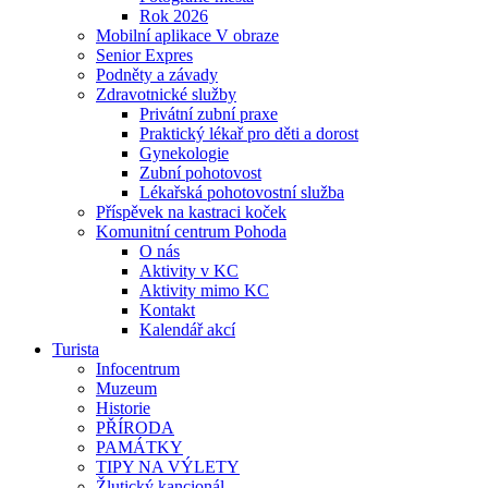
Rok 2026
Mobilní aplikace V obraze
Senior Expres
Podněty a závady
Zdravotnické služby
Privátní zubní praxe
Praktický lékař pro děti a dorost
Gynekologie
Zubní pohotovost
Lékařská pohotovostní služba
Příspěvek na kastraci koček
Komunitní centrum Pohoda
O nás
Aktivity v KC
Aktivity mimo KC
Kontakt
Kalendář akcí
Turista
Infocentrum
Muzeum
Historie
PŘÍRODA
PAMÁTKY
TIPY NA VÝLETY
Žlutický kancionál