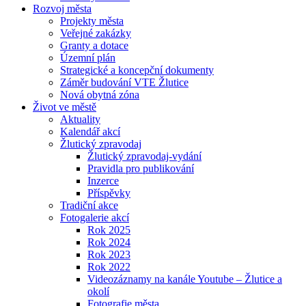
Rozvoj města
Projekty města
Veřejné zakázky
Granty a dotace
Územní plán
Strategické a koncepční dokumenty
Záměr budování VTE Žlutice
Nová obytná zóna
Život ve městě
Aktuality
Kalendář akcí
Žlutický zpravodaj
Žlutický zpravodaj-vydání
Pravidla pro publikování
Inzerce
Příspěvky
Tradiční akce
Fotogalerie akcí
Rok 2025
Rok 2024
Rok 2023
Rok 2022
Videozáznamy na kanále Youtube – Žlutice a
okolí
Fotografie města