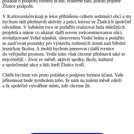
požádat o podporu formou účasti. Budeme rádi, pokud přijdete
Žlutice podpořit.
V Karlovarském kraji je letos přihlášeno celkem sedmnáct obcí a my
bychom rádi představili aktivity a práci, kterou ve Žluticích společně
odvádíme. V loňském roce se podařilo realizovat řadu důležitých
projektů a máme co ukázat: další novou zrekonstruovanou ulici,
revitalizované Velké náměstí, obnovenou Vodní bránu a podařilo
se zasíťovati pozemky pro výstavbu rodinných domů nad Střední
lesnickou školou. A mohli bychom jmenovat i další ivestice
do veřejného prostoru. Vedle toho však chceme představit také to
nejcennější – život ve městě, aktivní spolky, školy, kulturní
a společenské akce a lidi, kteří Žlutice tvoří.
Chtěli bychom vás proto požádat o podporu formou účasti. Vaše
přítomnost bude symbolem toho, že nám na našem městě záleží
a že společně vytváříme místo, kde chceme žít.