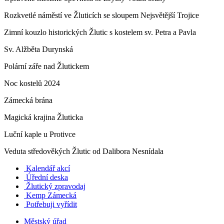
Rozkvetlé náměstí ve Žluticích se sloupem Nejsvětější Trojice
Zimní kouzlo historických Žlutic s kostelem sv. Petra a Pavla
Sv. Alžběta Durynská
Polární záře nad Žlutickem
Noc kostelů 2024
Zámecká brána
Magická krajina Žluticka
Luční kaple u Protivce
Veduta středověkých Žlutic od Dalibora Nesnídala
Kalendář akcí
Úřední deska
Žlutický zpravodaj
​
Kemp Zámecká
Potřebuji vyřídit
Městský úřad