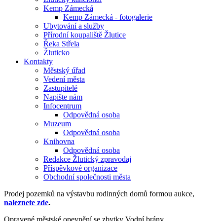
Kemp Zámecká
Kemp Zámecká - fotogalerie
Ubytování a služby
Přírodní koupaliště Žlutice
Řeka Střela
Žluticko
Kontakty
Městský úřad
Vedení města
Zastupitelé
Napište nám
Infocentrum
Odpovědná osoba
Muzeum
Odpovědná osoba
Knihovna
Odpovědná osoba
Redakce Žlutický zpravodaj
Příspěvkové organizace
Obchodní společnosti města
Prodej pozemků na výstavbu rodinných domů formou aukce,
naleznete zde
.
Opravené městské opevnění se zbytky Vodní brány