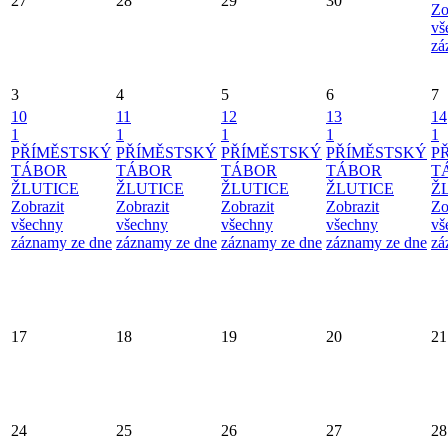
27
28
29
30
Zo
vš
zá
3
4
5
6
7
10
11
12
13
14
1
1
1
1
1
PŘÍMĚSTSKÝ
PŘÍMĚSTSKÝ
PŘÍMĚSTSKÝ
PŘÍMĚSTSKÝ
P
TÁBOR
TÁBOR
TÁBOR
TÁBOR
T
ŽLUTICE
ŽLUTICE
ŽLUTICE
ŽLUTICE
Ž
Zobrazit
Zobrazit
Zobrazit
Zobrazit
Zo
všechny
všechny
všechny
všechny
vš
záznamy ze dne
záznamy ze dne
záznamy ze dne
záznamy ze dne
zá
17
18
19
20
21
24
25
26
27
28