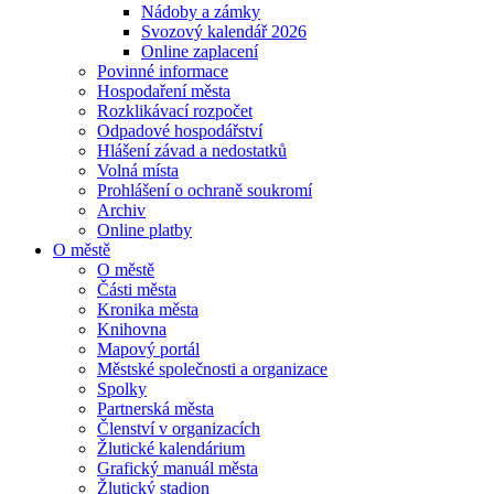
Nádoby a zámky
Svozový kalendář 2026
Online zaplacení
Povinné informace
Hospodaření města
Rozklikávací rozpočet
Odpadové hospodářství
Hlášení závad a nedostatků
Volná místa
Prohlášení o ochraně soukromí
Archiv
Online platby
O městě
O městě
Části města
Kronika města
Knihovna
Mapový portál
Městské společnosti a organizace
Spolky
Partnerská města
Členství v organizacích
Žlutické kalendárium
Grafický manuál města
Žlutický stadion