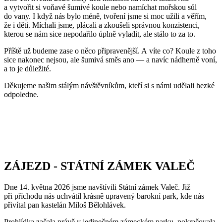
a vytvořit si voňavé šumivé koule nebo namíchat mořskou sůl
do vany. I když nás bylo méně, tvoření jsme si moc užili a věřím,
že i děti. Míchali jsme, plácali a zkoušeli správnou konzistenci,
kterou se nám sice nepodařilo úplně vyladit, ale stálo to za to.
Příště už budeme zase o něco připravenější. A víte co? Koule z toho
sice nakonec nejsou, ale šumivá směs ano — a navíc nádherně voní,
a to je důležité.
Děkujeme našim stálým návštěvníkům, kteří si s námi udělali hezké
odpoledne.
ZÁJEZD - STÁTNÍ ZÁMEK VALEČ
Dne 14. května 2026 jsme navštívili Státní zámek Valeč. Již
při příchodu nás uchvátil krásně upravený barokní park, kde nás
přivítal pan kastelán Miloš Bělohlávek.
Prohlídka začala právě v jedinečném zámeckém parku, pokračovala