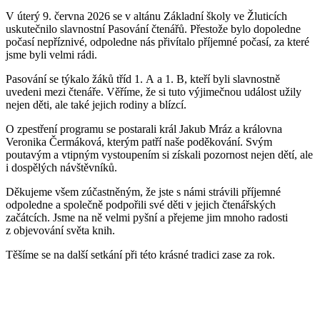
V úterý 9. června 2026 se v altánu Základní školy ve Žluticích
uskutečnilo slavnostní Pasování čtenářů. Přestože bylo dopoledne
počasí nepříznivé, odpoledne nás přivítalo příjemné počasí, za které
jsme byli velmi rádi.
Pasování se týkalo žáků tříd 1. A a 1. B, kteří byli slavnostně
uvedeni mezi čtenáře. Věříme, že si tuto výjimečnou událost užily
nejen děti, ale také jejich rodiny a blízcí.
O zpestření programu se postarali král Jakub Mráz a královna
Veronika Čermáková, kterým patří naše poděkování. Svým
poutavým a vtipným vystoupením si získali pozornost nejen dětí, ale
i dospělých návštěvníků.
Děkujeme všem zúčastněným, že jste s námi strávili příjemné
odpoledne a společně podpořili své děti v jejich čtenářských
začátcích. Jsme na ně velmi pyšní a přejeme jim mnoho radosti
z objevování světa knih.
Těšíme se na další setkání při této krásné tradici zase za rok.