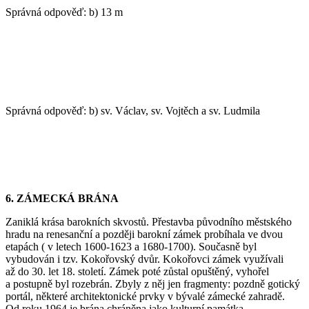
Správná odpověď: b) 13 m
Správná odpověď: b) sv. Václav, sv. Vojtěch a sv. Ludmila
6. ZÁMECKÁ BRÁNA
Zaniklá krása barokních skvostů. Přestavba původního městského
hradu na renesanční a později barokní zámek probíhala ve dvou
etapách ( v letech 1600-1623 a 1680-1700). Současně byl
vybudován i tzv. Kokořovský dvůr. Kokořovci zámek využívali
až do 30. let 18. století. Zámek poté zůstal opuštěný, vyhořel
a postupně byl rozebrán. Zbyly z něj jen fragmenty: pozdně gotický
portál, některé architektonické prvky v bývalé zámecké zahradě.
Od roku 1964 je brána chráněna jako kulturní památka.