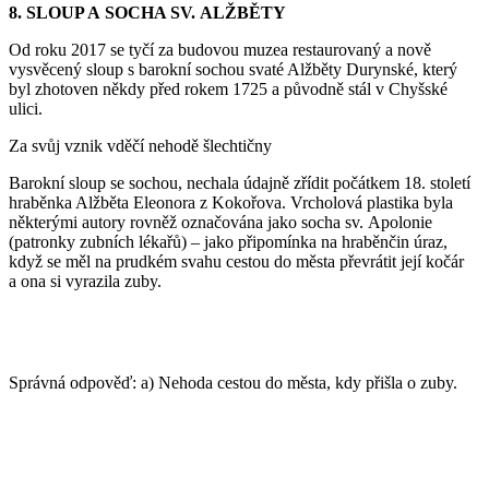
8. SLOUP A SOCHA SV. ALŽBĚTY
Od roku 2017 se tyčí za budovou muzea restaurovaný a nově
vysvěcený sloup s barokní sochou svaté Alžběty Durynské, který
byl zhotoven někdy před rokem 1725 a původně stál v Chyšské
ulici.
Za svůj vznik vděčí nehodě šlechtičny
Barokní sloup se sochou, nechala údajně zřídit počátkem 18. století
hraběnka Alžběta Eleonora z Kokořova. Vrcholová plastika byla
některými autory rovněž označována jako socha sv. Apolonie
(patronky zubních lékařů) – jako připomínka na hraběnčin úraz,
když se měl na prudkém svahu cestou do města převrátit její kočár
a ona si vyrazila zuby.
Správná odpověď: a) Nehoda cestou do města, kdy přišla o zuby.