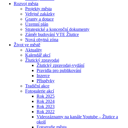
Rozvoj města
Projekty města
Veřejné zakázky
Granty a dotace
Územní plán
Strategické a koncepční dokumenty
Záměr budování VTE Žlutice
Nová obytná zóna
Život ve městě
Aktuality
Kalendář akcí
Žlutický zpravodaj
Žlutický zpravodaj-vydání
Pravidla pro publikování
Inzerce
Příspěvky
Tradiční akce
Fotogalerie akcí
Rok 2025
Rok 2024
Rok 2023
Rok 2022
Videozáznamy na kanále Youtube – Žlutice a
okolí
Fotografie města