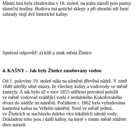
Místní fara byla zbudována v 18. století, na jejím nároží jsou patrny
sluneční hodiny. Budova má gotické sklepy a při ohradní zdi farní
zahrady stojí dvě historické kašny.
Správná odpověď: a) kůň a znak města Žlutice
4. KAŠNY – Jak byly Žlutice zásobovány vodou
Od 1. poloviny 19. století stála na náměstí dřevěná nádrž. V zimě
1840 udeřily silné mrazy, že všechny kašny a vodovody ve městě
zamrzly. A tak bylo už v roce 1855 uděleno povolení položit
ve městě vodovod svádějící vodu z nedalekého Kokořovského
dvora do nádrže na náměstí. Počátkem r. 1862 byla vybudována
kamenná kašna na Velkém náměstí. Není ve městě jediná,
ve Žluticích se nacházelo daleko více lokálních zdrojů vody.
Dokladem toho jsou i další kašny, na které v tomto městě můžete
dnes narazit.