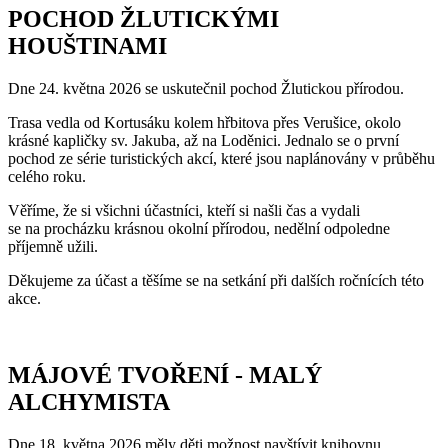
POCHOD ŽLUTICKÝMI
HOUŠTINAMI
Dne 24. května 2026 se uskutečnil pochod Žlutickou přírodou.
Trasa vedla od Kortusáku kolem hřbitova přes Verušice, okolo
krásné kapličky sv. Jakuba, až na Loděnici. Jednalo se o první
pochod ze série turistických akcí, které jsou naplánovány v průběhu
celého roku.
Věříme, že si všichni účastníci, kteří si našli čas a vydali
se na procházku krásnou okolní přírodou, nedělní odpoledne
příjemně užili.
Děkujeme za účast a těšíme se na setkání při dalších ročnících této
akce.
MÁJOVÉ TVOŘENÍ - MALÝ
ALCHYMISTA
Dne 18. května 2026 měly děti možnost navštívit knihovnu