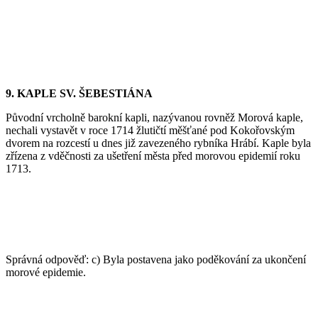
9. KAPLE SV. ŠEBESTIÁNA
Původní vrcholně barokní kapli, nazývanou rovněž Morová kaple,
nechali vystavět v roce 1714 žlutičtí měšťané pod Kokořovským
dvorem na rozcestí u dnes již zavezeného rybníka Hrábí. Kaple byla
zřízena z vděčnosti za ušetření města před morovou epidemií roku
1713.
Správná odpověď: c) Byla postavena jako poděkování za ukončení
morové epidemie.