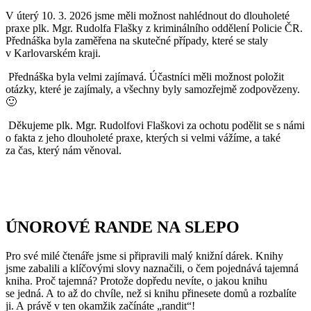
V úterý 10. 3. 2026 jsme měli možnost nahlédnout do dlouholeté
praxe plk. Mgr. Rudolfa Flašky z kriminálního oddělení Policie ČR.
Přednáška byla zaměřena na skutečné případy, které se staly
v Karlovarském kraji.
Přednáška byla velmi zajímavá. Účastníci měli možnost položit
otázky, které je zajímaly, a všechny byly samozřejmě zodpovězeny.
🙂
Děkujeme plk. Mgr. Rudolfovi Flaškovi za ochotu podělit se s námi
o fakta z jeho dlouholeté praxe, kterých si velmi vážíme, a také
za čas, který nám věnoval.
ÚNOROVÉ RANDE NA SLEPO
Pro své milé čtenáře jsme si připravili malý knižní dárek. Knihy
jsme zabalili a klíčovými slovy naznačili, o čem pojednává tajemná
kniha. Proč tajemná? Protože dopředu nevíte, o jakou knihu
se jedná. A to až do chvíle, než si knihu přinesete domů a rozbalíte
ji. A právě v ten okamžik začínáte „randit“!