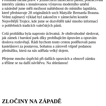
interiéry zámku s instalovanou výstavou moderního umění
a následně jsme měli možnost nahlédnout do místního lapidária,
které představuje 28 originálních soch Matyáše Bernarda Brauna.
Velmi zajímavý výklad byl zakončen v zámeckém kostele
Nejsvětější Trojice, kde jsme se dozvěděli také mnoho informací
o pohřebních tradicích valečských pánů.
Celá prohlídka byla naprosto úchvatná. Je obdivuhodné sledovat,
jak zámek i barokní park díky probíhajícím úpravám a opravám
doslova rozkvétají. Rádi bychom touto cestou poděkovali panu
kastelánovi za poutavou, bohatou a zároveň vtipně podanou
přednášku, která na nás udělala velký dojem.
Přejeme mnoho úspěchů při dalších opravách a obnově zámku
a těšíme se na další návštěvu. Na shledanou!
ZLOČINY NA ZÁPADĚ