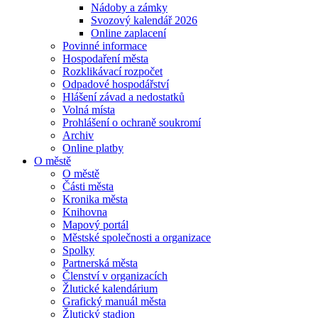
Nádoby a zámky
Svozový kalendář 2026
Online zaplacení
Povinné informace
Hospodaření města
Rozklikávací rozpočet
Odpadové hospodářství
Hlášení závad a nedostatků
Volná místa
Prohlášení o ochraně soukromí
Archiv
Online platby
O městě
O městě
Části města
Kronika města
Knihovna
Mapový portál
Městské společnosti a organizace
Spolky
Partnerská města
Členství v organizacích
Žlutické kalendárium
Grafický manuál města
Žlutický stadion