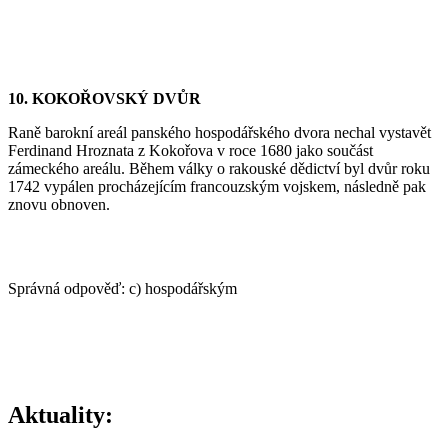
10. KOKOŘOVSKÝ DVŮR
Raně barokní areál panského hospodářského dvora nechal vystavět
Ferdinand Hroznata z Kokořova v roce 1680 jako součást
zámeckého areálu. Během války o rakouské dědictví byl dvůr roku
1742 vypálen procházejícím francouzským vojskem, následně pak
znovu obnoven.
Správná odpověď: c) hospodářským
Aktuality: