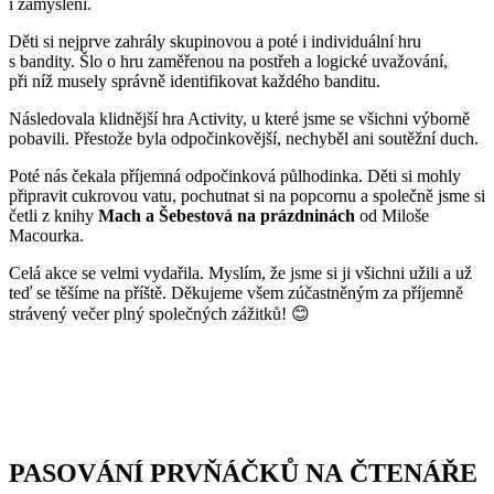
i zamyšlení.
Děti si nejprve zahrály skupinovou a poté i individuální hru
s bandity. Šlo o hru zaměřenou na postřeh a logické uvažování,
při níž musely správně identifikovat každého banditu.
Následovala klidnější hra Activity, u které jsme se všichni výborně
pobavili. Přestože byla odpočinkovější, nechyběl ani soutěžní duch.
Poté nás čekala příjemná odpočinková půlhodinka. Děti si mohly
připravit cukrovou vatu, pochutnat si na popcornu a společně jsme si
četli z knihy
Mach a Šebestová na prázdninách
od Miloše
Macourka.
Celá akce se velmi vydařila. Myslím, že jsme si ji všichni užili a už
teď se těšíme na příště. Děkujeme všem zúčastněným za příjemně
strávený večer plný společných zážitků! 😊
PASOVÁNÍ PRVŇÁČKŮ NA ČTENÁŘE