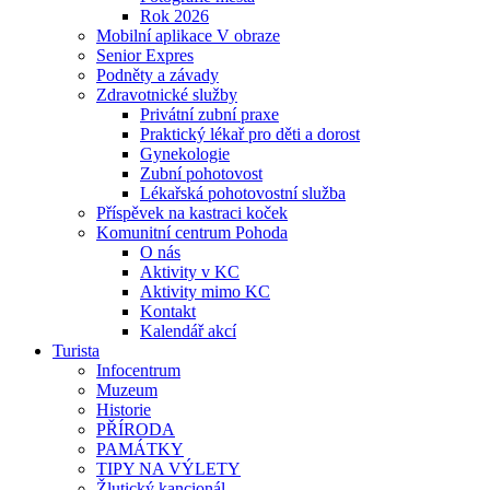
Rok 2026
Mobilní aplikace V obraze
Senior Expres
Podněty a závady
Zdravotnické služby
Privátní zubní praxe
Praktický lékař pro děti a dorost
Gynekologie
Zubní pohotovost
Lékařská pohotovostní služba
Příspěvek na kastraci koček
Komunitní centrum Pohoda
O nás
Aktivity v KC
Aktivity mimo KC
Kontakt
Kalendář akcí
Turista
Infocentrum
Muzeum
Historie
PŘÍRODA
PAMÁTKY
TIPY NA VÝLETY
Žlutický kancionál