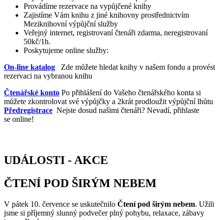
Provádíme rezervace na vypůjčené knihy
Zajistíme Vám knihu z jiné knihovny prostřednictvím
Meziknihovní výpůjční služby
Veřejný internet, registrovaní čtenáři zdarma, neregistrovaní
50kč/1h.
Poskytujeme online služby:
On-line katalog
Zde můžete hledat knihy v našem fondu a provést
rezervaci na vybranou knihu
Čtenářské konto
Po přihlášení do Vašeho čtenářského konta si
můžete zkontrolovat své výpůjčky a 2krát prodloužit výpůjční lhůtu
Předregistrace
Nejste dosud našimi čtenáři? Nevadí, přihlaste
se online!
UDÁLOSTI - AKCE
ČTENÍ POD ŠIRÝM NEBEM
V pátek 10. července se uskutečnilo
Čtení pod širým nebem
. Užili
jsme si příjemný slunný podvečer plný pohybu, relaxace, zábavy