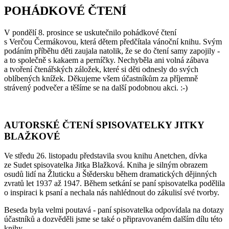
POHÁDKOVÉ ČTENÍ
V pondělí 8. prosince se uskutečnilo pohádkové čtení
s Verčou Čermákovou, která dětem předčítala vánoční knihu. Svým
podáním příběhu děti zaujala natolik, že se do čtení samy zapojily -
a to společně s kakaem a perníčky. Nechyběla ani volná zábava
a tvoření čtenářských záložek, které si děti odnesly do svých
oblíbených knížek. Děkujeme všem účastníkům za příjemně
strávený podvečer a těšíme se na další podobnou akci. :-)
AUTORSKÉ ČTENÍ SPISOVATELKY JITKY
BLAŽKOVÉ
Ve středu 26. listopadu představila svou knihu Anetchen, dívka
ze Sudet spisovatelka Jitka Blažková. Kniha je silným obrazem
osudů lidí na Žluticku a Štědersku během dramatických dějinných
zvratů let 1937 až 1947. Během setkání se paní spisovatelka podělila
o inspiraci k psaní a nechala nás nahlédnout do zákulisí své tvorby.
Beseda byla velmi poutavá - paní spisovatelka odpovídala na dotazy
účastníků a dozvěděli jsme se také o připravovaném dalším dílu této
knihy.