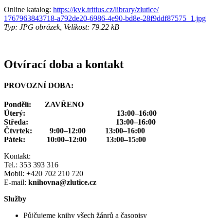
Online katalog:
https://kvk.tritius.cz/library/zlutice/
1767963843718-a792de20-6986-4e90-bd8e-28f9ddf87575_1.jpg
Typ: JPG obrázek, Velikost: 79.22 kB
Otvírací doba a kontakt
PROVOZNÍ DOBA:
Pondělí: ZAVŘENO
Úterý: 13:00–16:00
Středa: 13:00–16:00
Čtvrtek: 9:00–12:00 13:00–16:00
Pátek: 10:00–12:00 13:00–15:00
Kontakt:
Tel.: 353 393 316
Mobil: +420 702 210 720
E-mail:
knihovna@zlutice.cz
Služby
Půjčujeme knihy všech žánrů a časopisy