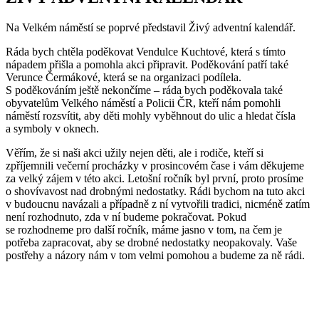
Na Velkém náměstí se poprvé představil Živý adventní kalendář.
Ráda bych chtěla poděkovat Vendulce Kuchtové, která s tímto
nápadem přišla a pomohla akci připravit. Poděkování patří také
Verunce Čermákové, která se na organizaci podílela.
S poděkováním ještě nekončíme – ráda bych poděkovala také
obyvatelům Velkého náměstí a Policii ČR, kteří nám pomohli
náměstí rozsvítit, aby děti mohly vyběhnout do ulic a hledat čísla
a symboly v oknech.
Věřím, že si naši akci užily nejen děti, ale i rodiče, kteří si
zpříjemnili večerní procházky v prosincovém čase i vám děkujeme
za velký zájem v této akci. Letošní ročník byl první, proto prosíme
o shovívavost nad drobnými nedostatky. Rádi bychom na tuto akci
v budoucnu navázali a případně z ní vytvořili tradici, nicméně zatím
není rozhodnuto, zda v ní budeme pokračovat. Pokud
se rozhodneme pro další ročník, máme jasno v tom, na čem je
potřeba zapracovat, aby se drobné nedostatky neopakovaly. Vaše
postřehy a názory nám v tom velmi pomohou a budeme za ně rádi.