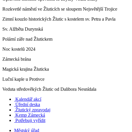
Rozkvetlé náměstí ve Žluticích se sloupem Nejsvětější Trojice
Zimní kouzlo historických Žlutic s kostelem sv. Petra a Pavla
Sv. Alžběta Durynská
Polární záře nad Žlutickem
Noc kostelů 2024
Zámecká brána
Magická krajina Žluticka
Luční kaple u Protivce
Veduta středověkých Žlutic od Dalibora Nesnídala
Kalendář akcí
Úřední deska
Žlutický zpravodaj
​
Kemp Zámecká
Potřebuji vyřídit
Městský úřad