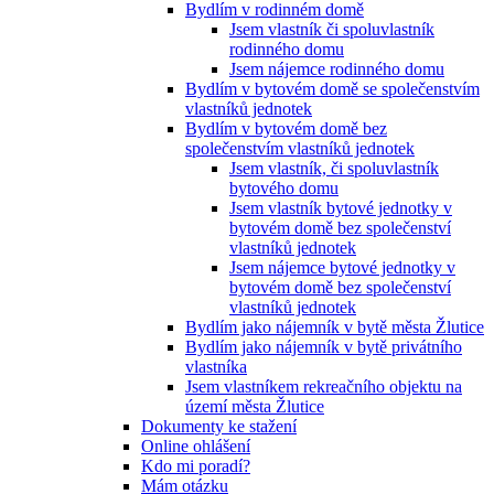
Bydlím v rodinném domě
Jsem vlastník či spoluvlastník
rodinného domu
Jsem nájemce rodinného domu
Bydlím v bytovém domě se společenstvím
vlastníků jednotek
Bydlím v bytovém domě bez
společenstvím vlastníků jednotek
Jsem vlastník, či spoluvlastník
bytového domu
Jsem vlastník bytové jednotky v
bytovém domě bez společenství
vlastníků jednotek
Jsem nájemce bytové jednotky v
bytovém domě bez společenství
vlastníků jednotek
Bydlím jako nájemník v bytě města Žlutice
Bydlím jako nájemník v bytě privátního
vlastníka
Jsem vlastníkem rekreačního objektu na
území města Žlutice
Dokumenty ke stažení
Online ohlášení
Kdo mi poradí?
Mám otázku