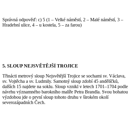
Správná odpověď: c) 5 (1 – Velké náměstí, 2 – Malé náměstí, 3 –
Hradební ulice, 4 – u kostela, 5 – za farou)
5. SLOUP NEJSVĚTĚJŠÍ TROJICE
Třinácti metrový sloup Nejsvětější Trojice se sochami sv. Václava,
sv. Vojtěcha a sv. Ludmily. Samotný sloup zdobí 45 andělíčků,
dalších 15 najdete na soklu. Sloup vznikl v letech 1701–1704 podle
návrhu významného barokního malíře Petra Brandla. Svou bohatou
výzdobou jde o první sloup tohoto druhu v širokém okolí
severozápadních Čech.