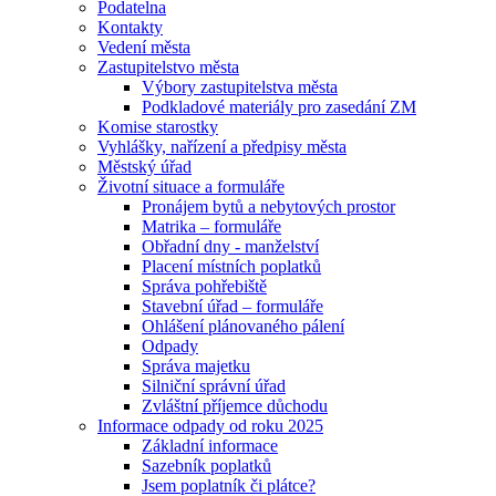
Podatelna
Kontakty
Vedení města
Zastupitelstvo města
Výbory zastupitelstva města
Podkladové materiály pro zasedání ZM
Komise starostky
Vyhlášky, nařízení a předpisy města
Městský úřad
Životní situace a formuláře
Pronájem bytů a nebytových prostor
Matrika – formuláře
Obřadní dny - manželství
Placení místních poplatků
Správa pohřebiště
Stavební úřad – formuláře
Ohlášení plánovaného pálení
Odpady
Správa majetku
Silniční správní úřad
Zvláštní příjemce důchodu
Informace odpady od roku 2025
Základní informace
Sazebník poplatků
Jsem poplatník či plátce?