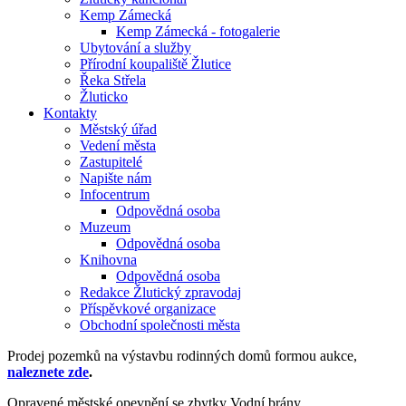
Kemp Zámecká
Kemp Zámecká - fotogalerie
Ubytování a služby
Přírodní koupaliště Žlutice
Řeka Střela
Žluticko
Kontakty
Městský úřad
Vedení města
Zastupitelé
Napište nám
Infocentrum
Odpovědná osoba
Muzeum
Odpovědná osoba
Knihovna
Odpovědná osoba
Redakce Žlutický zpravodaj
Příspěvkové organizace
Obchodní společnosti města
Prodej pozemků na výstavbu rodinných domů formou aukce,
naleznete zde
.
Opravené městské opevnění se zbytky Vodní brány