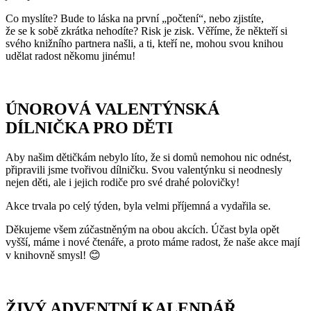
Co myslíte? Bude to láska na první „počtení“, nebo zjistíte,
že se k sobě zkrátka nehodíte? Risk je zisk. Věříme, že někteří si
svého knižního partnera našli, a ti, kteří ne, mohou svou knihou
udělat radost někomu jinému!
ÚNOROVÁ VALENTÝNSKÁ
DÍLNIČKA PRO DĚTI
Aby našim dětičkám nebylo líto, že si domů nemohou nic odnést,
připravili jsme tvořivou dílničku. Svou valentýnku si neodnesly
nejen děti, ale i jejich rodiče pro své drahé polovičky!
Akce trvala po celý týden, byla velmi příjemná a vydařila se.
Děkujeme všem zúčastněným na obou akcích. Účast byla opět
vyšší, máme i nové čtenáře, a proto máme radost, že naše akce mají
v knihovně smysl! 😊
ŽIVÝ ADVENTNÍ KALENDÁŘ