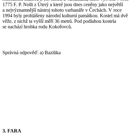
1775 F. P. Nolli z Úterý a které jsou dnes ceněny jako největší
a nejvýznamnější nástroj tohoto varhanáře v Čechách. V roce
1994 byly prohlášeny národní kulturní památkou. Kostel má dvě
věže, z nichž ta vyšší měří 36 metrů. Pod podlahou kostela
se nachází hrobka rodu Kokořovců.
Správná odpověď: a) Bazilika
3. FARA