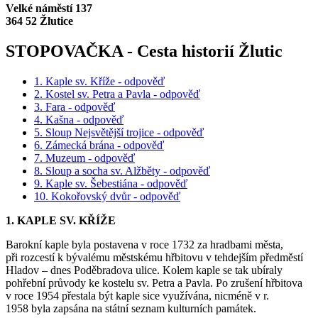
Velké náměstí 137
364 52 Žlutice
STOPOVAČKA - Cesta historií Žlutic
1. Kaple sv. Kříže - odpověď
2. Kostel sv. Petra a Pavla - odpověď
3. Fara - odpověď
4. Kašna - odpověď
5. Sloup Nejsvětější trojice - odpověď
6. Zámecká brána - odpověď
7. Muzeum - odpověď
8. Sloup a socha sv. Alžběty - odpověď
9. Kaple sv. Šebestiána - odpověď
10. Kokořovský dvůr - odpověď
1. KAPLE SV. KŘÍŽE
Barokní kaple byla postavena v roce 1732 za hradbami města,
při rozcestí k bývalému městskému hřbitovu v tehdejším předměstí
Hladov – dnes Poděbradova ulice. Kolem kaple se tak ubíraly
pohřební průvody ke kostelu sv. Petra a Pavla. Po zrušení hřbitova
v roce 1954 přestala být kaple sice využívána, nicméně v r.
1958 byla zapsána na státní seznam kulturních památek.