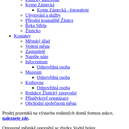
Kemp Zámecká
Kemp Zámecká - fotogalerie
Ubytování a služby
Přírodní koupaliště Žlutice
Řeka Střela
Žluticko
Kontakty
Městský úřad
Vedení města
Zastupitelé
Napište nám
Infocentrum
Odpovědná osoba
Muzeum
Odpovědná osoba
Knihovna
Odpovědná osoba
Redakce Žlutický zpravodaj
Příspěvkové organizace
Obchodní společnosti města
Prodej pozemků na výstavbu rodinných domů formou aukce,
naleznete zde
.
Opravené městské opevnění se zbytky Vodní brány