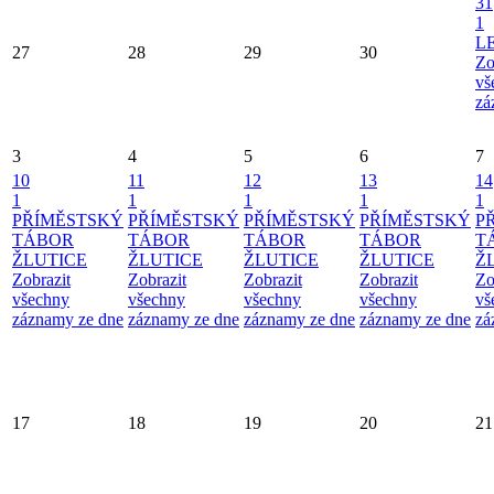
31
1
L
27
28
29
30
Zo
vš
zá
3
4
5
6
7
10
11
12
13
14
1
1
1
1
1
PŘÍMĚSTSKÝ
PŘÍMĚSTSKÝ
PŘÍMĚSTSKÝ
PŘÍMĚSTSKÝ
P
TÁBOR
TÁBOR
TÁBOR
TÁBOR
T
ŽLUTICE
ŽLUTICE
ŽLUTICE
ŽLUTICE
Ž
Zobrazit
Zobrazit
Zobrazit
Zobrazit
Zo
všechny
všechny
všechny
všechny
vš
záznamy ze dne
záznamy ze dne
záznamy ze dne
záznamy ze dne
zá
17
18
19
20
21