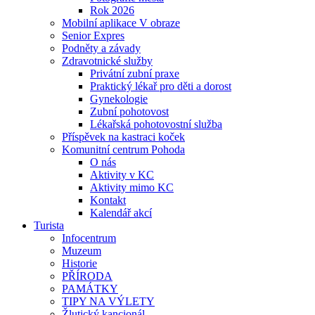
Rok 2026
Mobilní aplikace V obraze
Senior Expres
Podněty a závady
Zdravotnické služby
Privátní zubní praxe
Praktický lékař pro děti a dorost
Gynekologie
Zubní pohotovost
Lékařská pohotovostní služba
Příspěvek na kastraci koček
Komunitní centrum Pohoda
O nás
Aktivity v KC
Aktivity mimo KC
Kontakt
Kalendář akcí
Turista
Infocentrum
Muzeum
Historie
PŘÍRODA
PAMÁTKY
TIPY NA VÝLETY
Žlutický kancionál