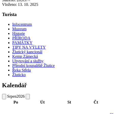
Vloženo:
13. 10. 2025
Turista
Infocentrum
Muzeum
Historie
PŘÍRODA
PAMÁTKY
TIPY NA VÝLETY
Žlutický kancionál
Kemp Zámecká
Ubytování a služby
Přírodní koupaliště Žlutice
Řeka Střela
Žluticko
Kalendář
Srpen
2026
Po
Út
St
Čt