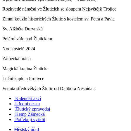
Rozkvetlé náměstí ve Žluticích se sloupem Nejsvětější Trojice
Zimní kouzlo historických Žlutic s kostelem sv. Petra a Pavla
Sv. Alžběta Durynská
Polární záře nad Žlutickem
Noc kostelů 2024
Zámecká brána
Magická krajina Žluticka
Luční kaple u Protivce
Veduta středověkých Žlutic od Dalibora Nesnídala
Kalendář akcí
Úřední deska
Žlutický zpravodaj
​
Kemp Zámecká
Potřebuji vyřídit
Městský úřad