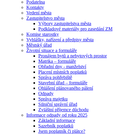
Podatelna
Kontakty
Vedení města
Zastupitelstvo města
Výbory zastupitelstva města
Podkladové materiály pro zasedání ZM
Komise starostky
Vyhlášky, nařízení a předpisy města
Městský úřad
Životní situace a formuláře
Pronájem bytů a nebytových prostor
Matrika – formuláře
Obřadní dny - manželství
Placení místních poplatků
Správa pohřebiště
Stavební úřad – formuláře
Ohlášení plánovaného pálení
Odpady
Správa majetku
Silniční správní úřad
Zvláštní příjemce důchodu
Informace odpady od roku 2025
Základní informace
Sazebník poplatků
Jsem poplatník či plátce?