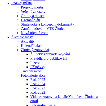
Rozvoj města
Projekty města
Veřejné zakázky
Granty a dotace
Územní plán
Strategické a koncepční dokumenty
Záměr budování VTE Žlutice
Nová obytná zóna
Život ve městě
Aktuality
Kalendář akcí
Žlutický zpravodaj
Žlutický zpravodaj-vydání
Pravidla pro publikování
Inzerce
Příspěvky
Tradiční akce
Fotogalerie akcí
Rok 2025
Rok 2024
Rok 2023
Rok 2022
Videozáznamy na kanále Youtube – Žlutice a
okolí
Fotografie města