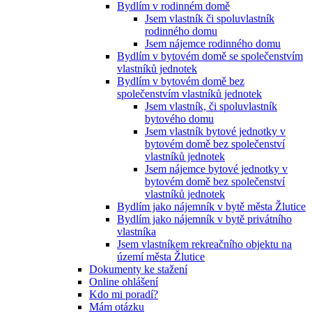
Bydlím v rodinném domě
Jsem vlastník či spoluvlastník
rodinného domu
Jsem nájemce rodinného domu
Bydlím v bytovém domě se společenstvím
vlastníků jednotek
Bydlím v bytovém domě bez
společenstvím vlastníků jednotek
Jsem vlastník, či spoluvlastník
bytového domu
Jsem vlastník bytové jednotky v
bytovém domě bez společenství
vlastníků jednotek
Jsem nájemce bytové jednotky v
bytovém domě bez společenství
vlastníků jednotek
Bydlím jako nájemník v bytě města Žlutice
Bydlím jako nájemník v bytě privátního
vlastníka
Jsem vlastníkem rekreačního objektu na
území města Žlutice
Dokumenty ke stažení
Online ohlášení
Kdo mi poradí?
Mám otázku