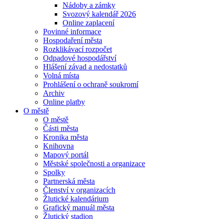
Nádoby a zámky
Svozový kalendář 2026
Online zaplacení
Povinné informace
Hospodaření města
Rozklikávací rozpočet
Odpadové hospodářství
Hlášení závad a nedostatků
Volná místa
Prohlášení o ochraně soukromí
Archiv
Online platby
O městě
O městě
Části města
Kronika města
Knihovna
Mapový portál
Městské společnosti a organizace
Spolky
Partnerská města
Členství v organizacích
Žlutické kalendárium
Grafický manuál města
Žlutický stadion