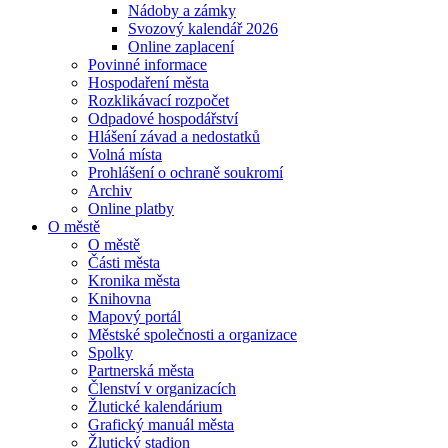
Nádoby a zámky
Svozový kalendář 2026
Online zaplacení
Povinné informace
Hospodaření města
Rozklikávací rozpočet
Odpadové hospodářství
Hlášení závad a nedostatků
Volná místa
Prohlášení o ochraně soukromí
Archiv
Online platby
O městě
O městě
Části města
Kronika města
Knihovna
Mapový portál
Městské společnosti a organizace
Spolky
Partnerská města
Členství v organizacích
Žlutické kalendárium
Grafický manuál města
Žlutický stadion