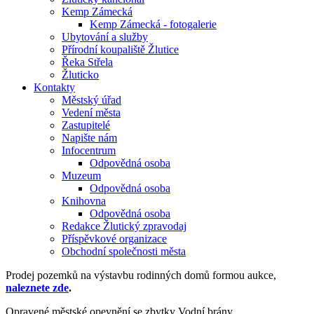
Kemp Zámecká
Kemp Zámecká - fotogalerie
Ubytování a služby
Přírodní koupaliště Žlutice
Řeka Střela
Žluticko
Kontakty
Městský úřad
Vedení města
Zastupitelé
Napište nám
Infocentrum
Odpovědná osoba
Muzeum
Odpovědná osoba
Knihovna
Odpovědná osoba
Redakce Žlutický zpravodaj
Příspěvkové organizace
Obchodní společnosti města
Prodej pozemků na výstavbu rodinných domů formou aukce,
naleznete zde
.
Opravené městské opevnění se zbytky Vodní brány