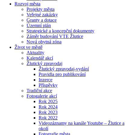
Rozvoj města
Projekty města
Veřejné zakázky
Granty a dotace
Územní plán
Strategické a koncepční dokumenty
Záměr budování VTE Žlutice
Nová obytná zóna
Život ve městě
Aktuality
Kalendář akcí
Žlutický zpravodaj
Žlutický zpravodaj-vydání
Pravidla pro publikování
Inzerce
Příspěvky
Tradiční akce
Fotogalerie akcí
Rok 2025
Rok 2024
Rok 2023
Rok 2022
Videozáznamy na kanále Youtube – Žlutice a
okolí
Fotografie města