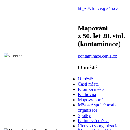
https://zlutice.gis4u.cz
Mapování
z 50. let 20. stol.
(kontaminace)
kontaminace.cenia.cz
O městě
O městě
Části města
Kronika města
Knihovna
Mapový portál
Městské společnosti a
organizace
Spolky
Partnerská města
Členství v organizacích