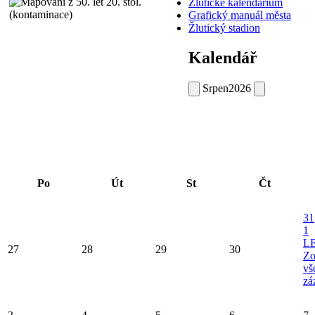
Žlutické kalendárium
Grafický manuál města
Žlutický stadion
Kalendář
Srpen
2026
Po
Út
St
Čt
31
1
L
27
28
29
30
Zo
vš
zá