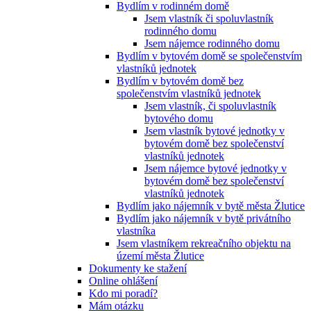
Bydlím v rodinném domě
Jsem vlastník či spoluvlastník
rodinného domu
Jsem nájemce rodinného domu
Bydlím v bytovém domě se společenstvím
vlastníků jednotek
Bydlím v bytovém domě bez
společenstvím vlastníků jednotek
Jsem vlastník, či spoluvlastník
bytového domu
Jsem vlastník bytové jednotky v
bytovém domě bez společenství
vlastníků jednotek
Jsem nájemce bytové jednotky v
bytovém domě bez společenství
vlastníků jednotek
Bydlím jako nájemník v bytě města Žlutice
Bydlím jako nájemník v bytě privátního
vlastníka
Jsem vlastníkem rekreačního objektu na
území města Žlutice
Dokumenty ke stažení
Online ohlášení
Kdo mi poradí?
Mám otázku