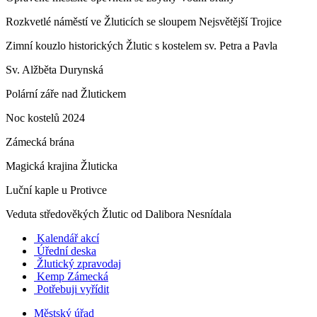
Rozkvetlé náměstí ve Žluticích se sloupem Nejsvětější Trojice
Zimní kouzlo historických Žlutic s kostelem sv. Petra a Pavla
Sv. Alžběta Durynská
Polární záře nad Žlutickem
Noc kostelů 2024
Zámecká brána
Magická krajina Žluticka
Luční kaple u Protivce
Veduta středověkých Žlutic od Dalibora Nesnídala
Kalendář akcí
Úřední deska
Žlutický zpravodaj
​
Kemp Zámecká
Potřebuji vyřídit
Městský úřad