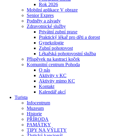
Rok 2026
Mobilní aplikace V obraze
Senior Expres
Podněty a závady
Zdravotnické služby
Privátní zubní praxe
Praktický lékař pro děti a dorost
Gynekologie
Zubní pohotovost
Lékařská pohotovostní služba
Příspěvek na kastraci koček
Komunitní centrum Pohoda
O nás
Aktivity v KC
Aktivity mimo KC
Kontakt
Kalendář akcí
Turista
Infocentrum
Muzeum
Historie
PŘÍRODA
PAMÁTKY
TIPY NA VÝLETY
Žlutický kancionál