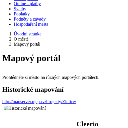
Online - platby
Svatby
Poplatky
Podněty a závady
Hospodaření města
Úvodní stránka
O městě
Mapový portál
Mapový portál
Prohlédněte si město na různých mapových portálech.
Historické mapování
http://mapserver.ujep.cz/Projekty/Zlutice/
Cleerio