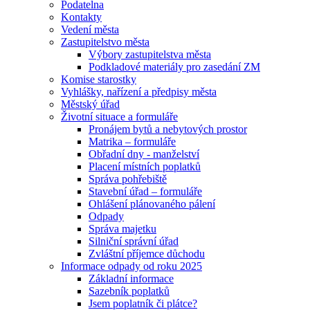
Podatelna
Kontakty
Vedení města
Zastupitelstvo města
Výbory zastupitelstva města
Podkladové materiály pro zasedání ZM
Komise starostky
Vyhlášky, nařízení a předpisy města
Městský úřad
Životní situace a formuláře
Pronájem bytů a nebytových prostor
Matrika – formuláře
Obřadní dny - manželství
Placení místních poplatků
Správa pohřebiště
Stavební úřad – formuláře
Ohlášení plánovaného pálení
Odpady
Správa majetku
Silniční správní úřad
Zvláštní příjemce důchodu
Informace odpady od roku 2025
Základní informace
Sazebník poplatků
Jsem poplatník či plátce?