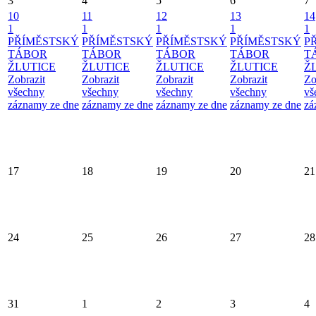
3
4
5
6
7
10
11
12
13
14
1
1
1
1
1
PŘÍMĚSTSKÝ
PŘÍMĚSTSKÝ
PŘÍMĚSTSKÝ
PŘÍMĚSTSKÝ
P
TÁBOR
TÁBOR
TÁBOR
TÁBOR
T
ŽLUTICE
ŽLUTICE
ŽLUTICE
ŽLUTICE
Ž
Zobrazit
Zobrazit
Zobrazit
Zobrazit
Zo
všechny
všechny
všechny
všechny
vš
záznamy ze dne
záznamy ze dne
záznamy ze dne
záznamy ze dne
zá
17
18
19
20
21
24
25
26
27
28
31
1
2
3
4