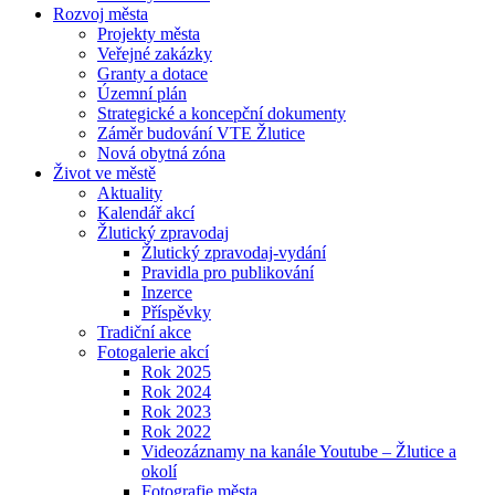
Rozvoj města
Projekty města
Veřejné zakázky
Granty a dotace
Územní plán
Strategické a koncepční dokumenty
Záměr budování VTE Žlutice
Nová obytná zóna
Život ve městě
Aktuality
Kalendář akcí
Žlutický zpravodaj
Žlutický zpravodaj-vydání
Pravidla pro publikování
Inzerce
Příspěvky
Tradiční akce
Fotogalerie akcí
Rok 2025
Rok 2024
Rok 2023
Rok 2022
Videozáznamy na kanále Youtube – Žlutice a
okolí
Fotografie města