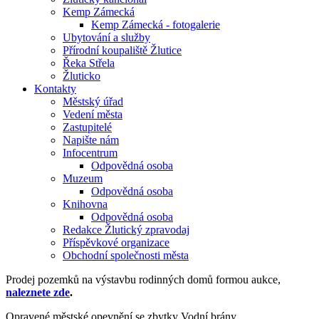
Kemp Zámecká
Kemp Zámecká - fotogalerie
Ubytování a služby
Přírodní koupaliště Žlutice
Řeka Střela
Žluticko
Kontakty
Městský úřad
Vedení města
Zastupitelé
Napište nám
Infocentrum
Odpovědná osoba
Muzeum
Odpovědná osoba
Knihovna
Odpovědná osoba
Redakce Žlutický zpravodaj
Příspěvkové organizace
Obchodní společnosti města
Prodej pozemků na výstavbu rodinných domů formou aukce,
naleznete zde
.
Opravené městské opevnění se zbytky Vodní brány