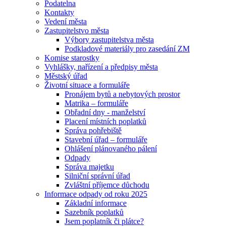
Podatelna
Kontakty
Vedení města
Zastupitelstvo města
Výbory zastupitelstva města
Podkladové materiály pro zasedání ZM
Komise starostky
Vyhlášky, nařízení a předpisy města
Městský úřad
Životní situace a formuláře
Pronájem bytů a nebytových prostor
Matrika – formuláře
Obřadní dny - manželství
Placení místních poplatků
Správa pohřebiště
Stavební úřad – formuláře
Ohlášení plánovaného pálení
Odpady
Správa majetku
Silniční správní úřad
Zvláštní příjemce důchodu
Informace odpady od roku 2025
Základní informace
Sazebník poplatků
Jsem poplatník či plátce?