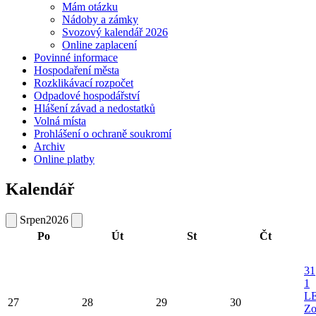
Mám otázku
Nádoby a zámky
Svozový kalendář 2026
Online zaplacení
Povinné informace
Hospodaření města
Rozklikávací rozpočet
Odpadové hospodářství
Hlášení závad a nedostatků
Volná místa
Prohlášení o ochraně soukromí
Archiv
Online platby
Kalendář
Srpen
2026
Po
Út
St
Čt
31
1
L
27
28
29
30
Zo