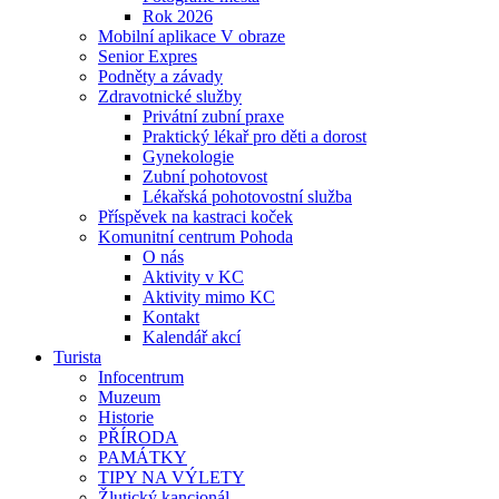
Rok 2026
Mobilní aplikace V obraze
Senior Expres
Podněty a závady
Zdravotnické služby
Privátní zubní praxe
Praktický lékař pro děti a dorost
Gynekologie
Zubní pohotovost
Lékařská pohotovostní služba
Příspěvek na kastraci koček
Komunitní centrum Pohoda
O nás
Aktivity v KC
Aktivity mimo KC
Kontakt
Kalendář akcí
Turista
Infocentrum
Muzeum
Historie
PŘÍRODA
PAMÁTKY
TIPY NA VÝLETY
Žlutický kancionál