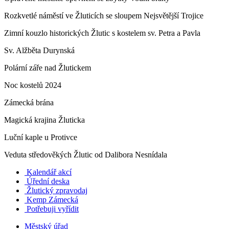
Rozkvetlé náměstí ve Žluticích se sloupem Nejsvětější Trojice
Zimní kouzlo historických Žlutic s kostelem sv. Petra a Pavla
Sv. Alžběta Durynská
Polární záře nad Žlutickem
Noc kostelů 2024
Zámecká brána
Magická krajina Žluticka
Luční kaple u Protivce
Veduta středověkých Žlutic od Dalibora Nesnídala
Kalendář akcí
Úřední deska
Žlutický zpravodaj
​
Kemp Zámecká
Potřebuji vyřídit
Městský úřad