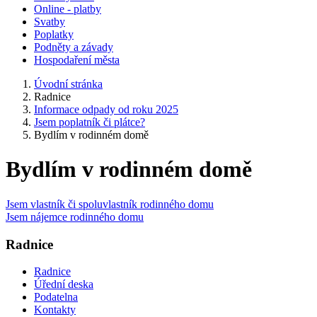
Online - platby
Svatby
Poplatky
Podněty a závady
Hospodaření města
Úvodní stránka
Radnice
Informace odpady od roku 2025
Jsem poplatník či plátce?
Bydlím v rodinném domě
Bydlím v rodinném domě
Jsem vlastník či spoluvlastník rodinného domu
Jsem nájemce rodinného domu
Radnice
Radnice
Úřední deska
Podatelna
Kontakty