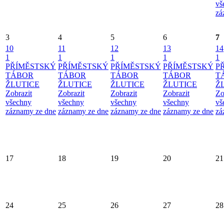
vš
zá
3
4
5
6
7
10
11
12
13
14
1
1
1
1
1
PŘÍMĚSTSKÝ
PŘÍMĚSTSKÝ
PŘÍMĚSTSKÝ
PŘÍMĚSTSKÝ
P
TÁBOR
TÁBOR
TÁBOR
TÁBOR
T
ŽLUTICE
ŽLUTICE
ŽLUTICE
ŽLUTICE
Ž
Zobrazit
Zobrazit
Zobrazit
Zobrazit
Zo
všechny
všechny
všechny
všechny
vš
záznamy ze dne
záznamy ze dne
záznamy ze dne
záznamy ze dne
zá
17
18
19
20
21
24
25
26
27
28