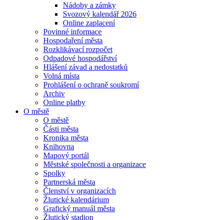
Nádoby a zámky
Svozový kalendář 2026
Online zaplacení
Povinné informace
Hospodaření města
Rozklikávací rozpočet
Odpadové hospodářství
Hlášení závad a nedostatků
Volná místa
Prohlášení o ochraně soukromí
Archiv
Online platby
O městě
O městě
Části města
Kronika města
Knihovna
Mapový portál
Městské společnosti a organizace
Spolky
Partnerská města
Členství v organizacích
Žlutické kalendárium
Grafický manuál města
Žlutický stadion