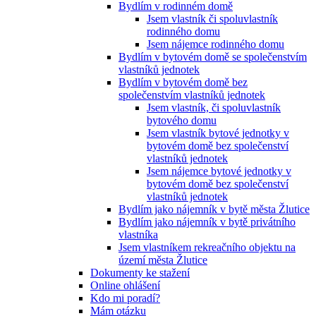
Bydlím v rodinném domě
Jsem vlastník či spoluvlastník
rodinného domu
Jsem nájemce rodinného domu
Bydlím v bytovém domě se společenstvím
vlastníků jednotek
Bydlím v bytovém domě bez
společenstvím vlastníků jednotek
Jsem vlastník, či spoluvlastník
bytového domu
Jsem vlastník bytové jednotky v
bytovém domě bez společenství
vlastníků jednotek
Jsem nájemce bytové jednotky v
bytovém domě bez společenství
vlastníků jednotek
Bydlím jako nájemník v bytě města Žlutice
Bydlím jako nájemník v bytě privátního
vlastníka
Jsem vlastníkem rekreačního objektu na
území města Žlutice
Dokumenty ke stažení
Online ohlášení
Kdo mi poradí?
Mám otázku