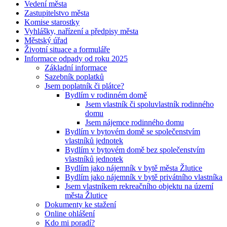
Vedení města
Zastupitelstvo města
Komise starostky
Vyhlášky, nařízení a předpisy města
Městský úřad
Životní situace a formuláře
Informace odpady od roku 2025
Základní informace
Sazebník poplatků
Jsem poplatník či plátce?
Bydlím v rodinném domě
Jsem vlastník či spoluvlastník rodinného
domu
Jsem nájemce rodinného domu
Bydlím v bytovém domě se společenstvím
vlastníků jednotek
Bydlím v bytovém domě bez společenstvím
vlastníků jednotek
Bydlím jako nájemník v bytě města Žlutice
Bydlím jako nájemník v bytě privátního vlastníka
Jsem vlastníkem rekreačního objektu na území
města Žlutice
Dokumenty ke stažení
Online ohlášení
Kdo mi poradí?