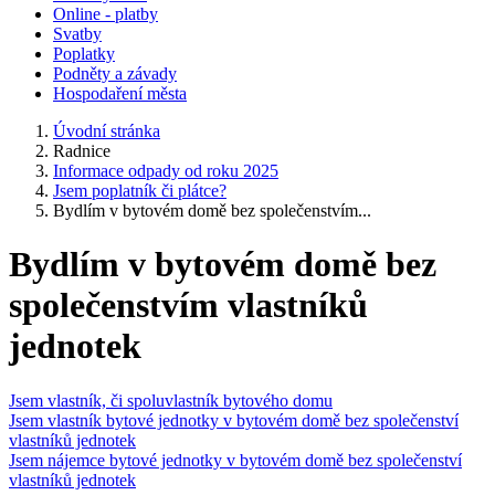
Online - platby
Svatby
Poplatky
Podněty a závady
Hospodaření města
Úvodní stránka
Radnice
Informace odpady od roku 2025
Jsem poplatník či plátce?
Bydlím v bytovém domě bez společenstvím...
Bydlím v bytovém domě bez
společenstvím vlastníků
jednotek
Jsem vlastník, či spoluvlastník bytového domu
Jsem vlastník bytové jednotky v bytovém domě bez společenství
vlastníků jednotek
Jsem nájemce bytové jednotky v bytovém domě bez společenství
vlastníků jednotek