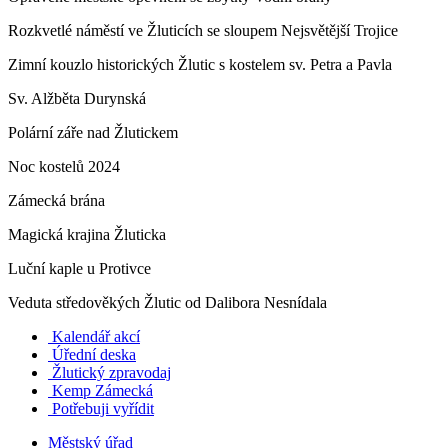
Rozkvetlé náměstí ve Žluticích se sloupem Nejsvětější Trojice
Zimní kouzlo historických Žlutic s kostelem sv. Petra a Pavla
Sv. Alžběta Durynská
Polární záře nad Žlutickem
Noc kostelů 2024
Zámecká brána
Magická krajina Žluticka
Luční kaple u Protivce
Veduta středověkých Žlutic od Dalibora Nesnídala
Kalendář akcí
Úřední deska
Žlutický zpravodaj
​
Kemp Zámecká
Potřebuji vyřídit
Městský úřad