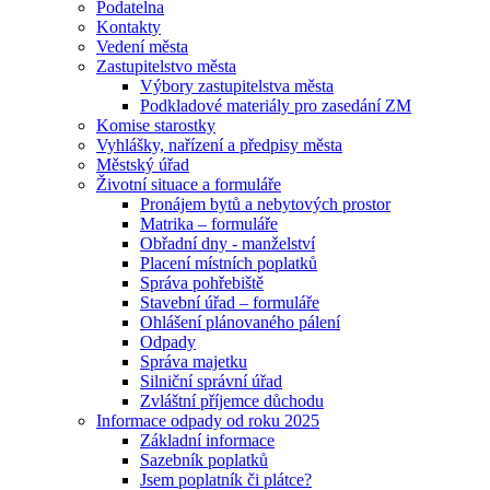
Podatelna
Kontakty
Vedení města
Zastupitelstvo města
Výbory zastupitelstva města
Podkladové materiály pro zasedání ZM
Komise starostky
Vyhlášky, nařízení a předpisy města
Městský úřad
Životní situace a formuláře
Pronájem bytů a nebytových prostor
Matrika – formuláře
Obřadní dny - manželství
Placení místních poplatků
Správa pohřebiště
Stavební úřad – formuláře
Ohlášení plánovaného pálení
Odpady
Správa majetku
Silniční správní úřad
Zvláštní příjemce důchodu
Informace odpady od roku 2025
Základní informace
Sazebník poplatků
Jsem poplatník či plátce?