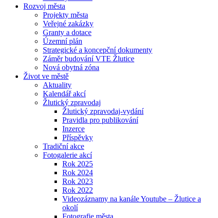
Rozvoj města
Projekty města
Veřejné zakázky
Granty a dotace
Územní plán
Strategické a koncepční dokumenty
Záměr budování VTE Žlutice
Nová obytná zóna
Život ve městě
Aktuality
Kalendář akcí
Žlutický zpravodaj
Žlutický zpravodaj-vydání
Pravidla pro publikování
Inzerce
Příspěvky
Tradiční akce
Fotogalerie akcí
Rok 2025
Rok 2024
Rok 2023
Rok 2022
Videozáznamy na kanále Youtube – Žlutice a
okolí
Fotografie města