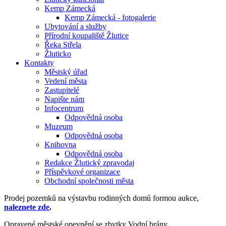
Kemp Zámecká
Kemp Zámecká - fotogalerie
Ubytování a služby
Přírodní koupaliště Žlutice
Řeka Střela
Žluticko
Kontakty
Městský úřad
Vedení města
Zastupitelé
Napište nám
Infocentrum
Odpovědná osoba
Muzeum
Odpovědná osoba
Knihovna
Odpovědná osoba
Redakce Žlutický zpravodaj
Příspěvkové organizace
Obchodní společnosti města
Prodej pozemků na výstavbu rodinných domů formou aukce,
naleznete zde
.
Opravené městské opevnění se zbytky Vodní brány