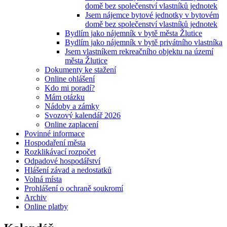
domě bez společenství vlastníků jednotek
Jsem nájemce bytové jednotky v bytovém
domě bez společenství vlastníků jednotek
Bydlím jako nájemník v bytě města Žlutice
Bydlím jako nájemník v bytě privátního vlastníka
Jsem vlastníkem rekreačního objektu na území
města Žlutice
Dokumenty ke stažení
Online ohlášení
Kdo mi poradí?
Mám otázku
Nádoby a zámky
Svozový kalendář 2026
Online zaplacení
Povinné informace
Hospodaření města
Rozklikávací rozpočet
Odpadové hospodářství
Hlášení závad a nedostatků
Volná místa
Prohlášení o ochraně soukromí
Archiv
Online platby