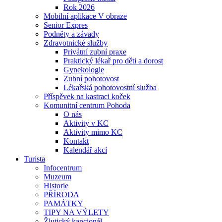
Rok 2026
Mobilní aplikace V obraze
Senior Expres
Podněty a závady
Zdravotnické služby
Privátní zubní praxe
Praktický lékař pro děti a dorost
Gynekologie
Zubní pohotovost
Lékařská pohotovostní služba
Příspěvek na kastraci koček
Komunitní centrum Pohoda
O nás
Aktivity v KC
Aktivity mimo KC
Kontakt
Kalendář akcí
Turista
Infocentrum
Muzeum
Historie
PŘÍRODA
PAMÁTKY
TIPY NA VÝLETY
Žlutický kancionál