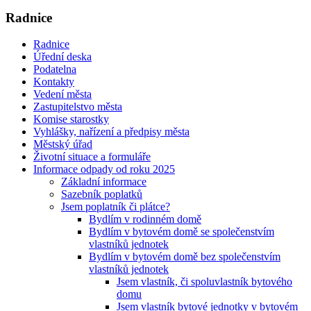
Radnice
Radnice
Úřední deska
Podatelna
Kontakty
Vedení města
Zastupitelstvo města
Komise starostky
Vyhlášky, nařízení a předpisy města
Městský úřad
Životní situace a formuláře
Informace odpady od roku 2025
Základní informace
Sazebník poplatků
Jsem poplatník či plátce?
Bydlím v rodinném domě
Bydlím v bytovém domě se společenstvím
vlastníků jednotek
Bydlím v bytovém domě bez společenstvím
vlastníků jednotek
Jsem vlastník, či spoluvlastník bytového
domu
Jsem vlastník bytové jednotky v bytovém