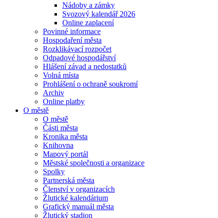
Nádoby a zámky
Svozový kalendář 2026
Online zaplacení
Povinné informace
Hospodaření města
Rozklikávací rozpočet
Odpadové hospodářství
Hlášení závad a nedostatků
Volná místa
Prohlášení o ochraně soukromí
Archiv
Online platby
O městě
O městě
Části města
Kronika města
Knihovna
Mapový portál
Městské společnosti a organizace
Spolky
Partnerská města
Členství v organizacích
Žlutické kalendárium
Grafický manuál města
Žlutický stadion