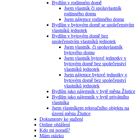
Bydlím v rodinném domě
Jsem vlastník či spoluvlastník
rodinného domu
Jsem nájemce rodinného domu
Bydlím v bytovém domě se společenstvím
vlastníků jednotek
Bydlím v bytovém domě bez
společenstvím vlastníků jednotek
Jsem vlastník, či spoluvlastník
bytového domu
Jsem vlastník bytové jednotky v
bytovém domě bez společenství
vlastníků jednotek
Jsem nájemce bytové jednotky v
bytovém domě bez společenství
vlastníků jednotek
Bydlím jako nájemník v bytě města Žlutice
Bydlím jako nájemník v bytě privátního
vlastníka
Jsem vlastníkem rekreačního objektu na
území města Žlutice
Dokumenty ke stažení
Online ohlášení
Kdo mi poradí?
Mám otázku