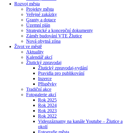
Rozvoj města
Projekty města
Veřejné zakázky
Granty a dotace
Územní plán
Strategické a koncepční dokumenty
Záměr budování VTE Žlutice
Nová obytná zóna
Život ve městě
Aktuality
Kalendář akcí
Žlutický zpravodaj
Žlutický zpravodaj-vydání
Pravidla pro publikování
Inzerce
Příspěvky
Tradiční akce
Fotogalerie akcí
Rok 2025
Rok 2024
Rok 2023
Rok 2022
Videozáznamy na kanále Youtube – Žlutice a
okolí
Fotografie města