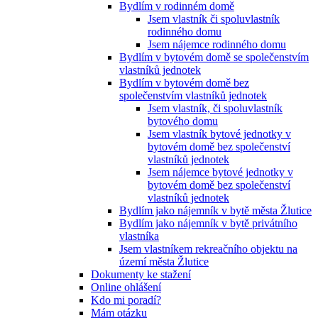
Bydlím v rodinném domě
Jsem vlastník či spoluvlastník
rodinného domu
Jsem nájemce rodinného domu
Bydlím v bytovém domě se společenstvím
vlastníků jednotek
Bydlím v bytovém domě bez
společenstvím vlastníků jednotek
Jsem vlastník, či spoluvlastník
bytového domu
Jsem vlastník bytové jednotky v
bytovém domě bez společenství
vlastníků jednotek
Jsem nájemce bytové jednotky v
bytovém domě bez společenství
vlastníků jednotek
Bydlím jako nájemník v bytě města Žlutice
Bydlím jako nájemník v bytě privátního
vlastníka
Jsem vlastníkem rekreačního objektu na
území města Žlutice
Dokumenty ke stažení
Online ohlášení
Kdo mi poradí?
Mám otázku