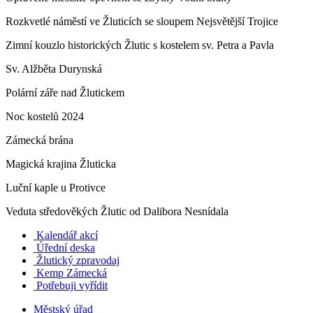
Rozkvetlé náměstí ve Žluticích se sloupem Nejsvětější Trojice
Zimní kouzlo historických Žlutic s kostelem sv. Petra a Pavla
Sv. Alžběta Durynská
Polární záře nad Žlutickem
Noc kostelů 2024
Zámecká brána
Magická krajina Žluticka
Luční kaple u Protivce
Veduta středověkých Žlutic od Dalibora Nesnídala
Kalendář akcí
Úřední deska
Žlutický zpravodaj
​
Kemp Zámecká
Potřebuji vyřídit
Městský úřad