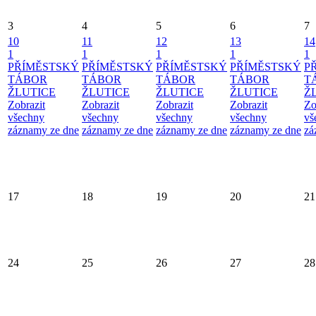
3
4
5
6
7
10
11
12
13
14
1
1
1
1
1
PŘÍMĚSTSKÝ
PŘÍMĚSTSKÝ
PŘÍMĚSTSKÝ
PŘÍMĚSTSKÝ
P
TÁBOR
TÁBOR
TÁBOR
TÁBOR
T
ŽLUTICE
ŽLUTICE
ŽLUTICE
ŽLUTICE
Ž
Zobrazit
Zobrazit
Zobrazit
Zobrazit
Zo
všechny
všechny
všechny
všechny
vš
záznamy ze dne
záznamy ze dne
záznamy ze dne
záznamy ze dne
zá
17
18
19
20
21
24
25
26
27
28