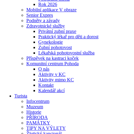
Rok 2026
Mobilní aplikace V obraze
Senior Expres
Podněty a závady
Zdravotnické služby
Privátní zubní praxe
Praktický lékař pro děti a dorost
Gynekologie
Zubní pohotovost
Lékařská pohotovostní služba
Příspěvek na kastraci koček
Komunitní centrum Pohoda
O nás
Aktivity v KC
Aktivity mimo KC
Kontakt
Kalendář akcí
Turista
Infocentrum
Muzeum
Historie
PŘÍRODA
PAMÁTKY
TIPY NA VÝLETY
Žlutický kancionál