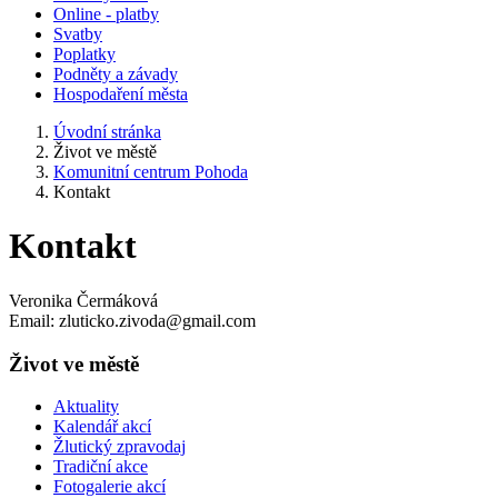
Online - platby
Svatby
Poplatky
Podněty a závady
Hospodaření města
Úvodní stránka
Život ve městě
Komunitní centrum Pohoda
Kontakt
Kontakt
Veronika Čermáková
Email: zluticko.zivoda@gmail.com
Život ve městě
Aktuality
Kalendář akcí
Žlutický zpravodaj
Tradiční akce
Fotogalerie akcí