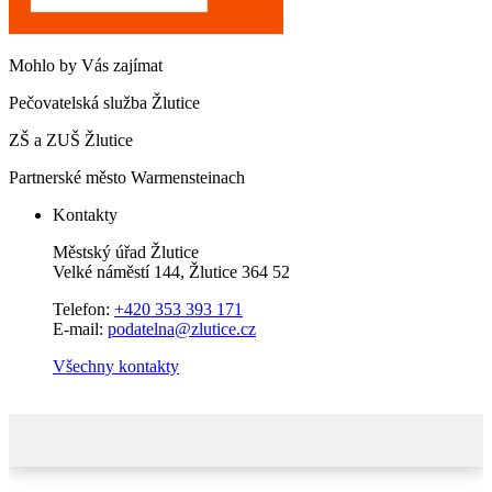
Mohlo by Vás zajímat
Pečovatelská služba Žlutice
ZŠ a ZUŠ Žlutice
Partnerské město Warmensteinach
Kontakty
Městský úřad Žlutice
Velké náměstí 144, Žlutice 364 52
Telefon:
+420 353 393 171
E-mail:
podatelna@zlutice.cz
Všechny kontakty