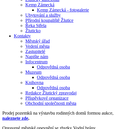
Kemp Zámecká
Kemp Zámecká - fotogalerie
Ubytování a služby
Přírodní koupaliště Žlutice
Řeka Střela
Žluticko
Kontakty
Městský úřad
Vedení města
Zastupitelé
Napište nám
Infocentrum
Odpovědná osoba
Muzeum
Odpovědná osoba
Knihovna
Odpovědná osoba
Redakce Žlutický zpravodaj
Příspěvkové organizace
Obchodní společnosti města
Prodej pozemků na výstavbu rodinných domů formou aukce,
naleznete zde
.
Opravené městské opevnění se zbytky Vodní brány