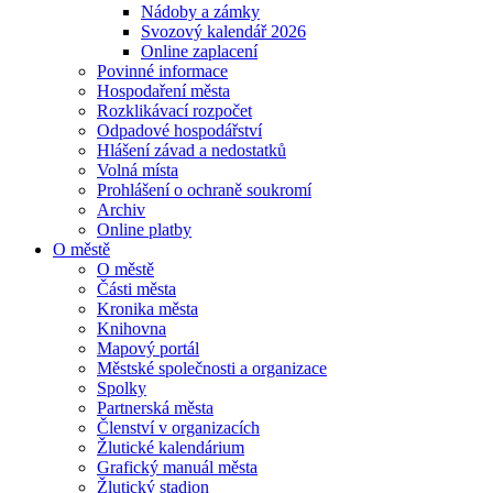
Nádoby a zámky
Svozový kalendář 2026
Online zaplacení
Povinné informace
Hospodaření města
Rozklikávací rozpočet
Odpadové hospodářství
Hlášení závad a nedostatků
Volná místa
Prohlášení o ochraně soukromí
Archiv
Online platby
O městě
O městě
Části města
Kronika města
Knihovna
Mapový portál
Městské společnosti a organizace
Spolky
Partnerská města
Členství v organizacích
Žlutické kalendárium
Grafický manuál města
Žlutický stadion