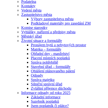
Podatelna
Kontakty
Vedení města
Zastupitelstvo města
Výbory zastupitelstva města
Podkladové materiály pro zasedání ZM
Komise starostky
Vyhlášky, nařízení a předpisy města
Městský úřad
Životní situace a formuláře
Pronájem bytů a nebytových prostor
Matrika – formuláře
Obřadní dny - manželství
Placení místních poplatků
Správa pohřebiště
Stavební úřad – formuláře
Ohlášení plánovaného pálení
Odpady
Správa majetku
Silniční správní úřad
Zvláštní příjemce důchodu
Informace odpady od roku 2025
Základní informace
Sazebník poplatků
Jsem poplatník či plátce?