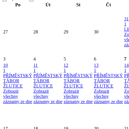
Po
Út
St
Čt
31
1
L
27
28
29
30
Zo
vš
zá
3
4
5
6
7
10
11
12
13
14
1
1
1
1
1
PŘÍMĚSTSKÝ
PŘÍMĚSTSKÝ
PŘÍMĚSTSKÝ
PŘÍMĚSTSKÝ
P
TÁBOR
TÁBOR
TÁBOR
TÁBOR
T
ŽLUTICE
ŽLUTICE
ŽLUTICE
ŽLUTICE
Ž
Zobrazit
Zobrazit
Zobrazit
Zobrazit
Zo
všechny
všechny
všechny
všechny
vš
záznamy ze dne
záznamy ze dne
záznamy ze dne
záznamy ze dne
zá
17
18
19
20
21