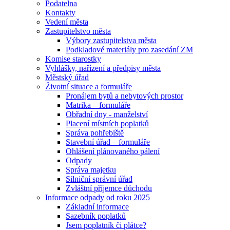
Podatelna
Kontakty
Vedení města
Zastupitelstvo města
Výbory zastupitelstva města
Podkladové materiály pro zasedání ZM
Komise starostky
Vyhlášky, nařízení a předpisy města
Městský úřad
Životní situace a formuláře
Pronájem bytů a nebytových prostor
Matrika – formuláře
Obřadní dny - manželství
Placení místních poplatků
Správa pohřebiště
Stavební úřad – formuláře
Ohlášení plánovaného pálení
Odpady
Správa majetku
Silniční správní úřad
Zvláštní příjemce důchodu
Informace odpady od roku 2025
Základní informace
Sazebník poplatků
Jsem poplatník či plátce?