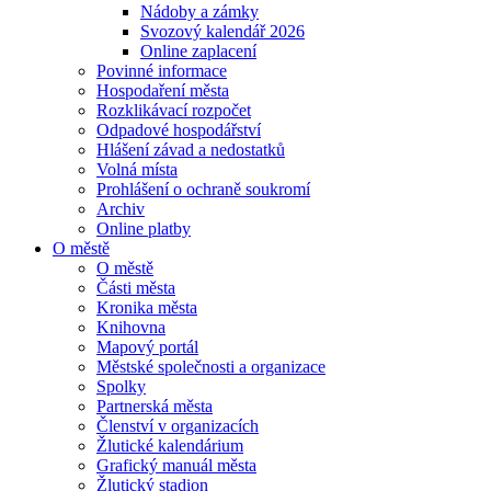
Nádoby a zámky
Svozový kalendář 2026
Online zaplacení
Povinné informace
Hospodaření města
Rozklikávací rozpočet
Odpadové hospodářství
Hlášení závad a nedostatků
Volná místa
Prohlášení o ochraně soukromí
Archiv
Online platby
O městě
O městě
Části města
Kronika města
Knihovna
Mapový portál
Městské společnosti a organizace
Spolky
Partnerská města
Členství v organizacích
Žlutické kalendárium
Grafický manuál města
Žlutický stadion