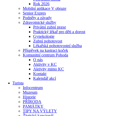
Rok 2026
Mobilní aplikace V obraze
Senior Expres
Podněty a závady
Zdravotnické služby
Privátní zubní praxe
Praktický lékař pro děti a dorost
Gynekologie
Zubní pohotovost
Lékařská pohotovostní služba
Příspěvek na kastraci koček
Komunitní centrum Pohoda
O nás
Aktivity v KC
Aktivity mimo KC
Kontakt
Kalendář akcí
Turista
Infocentrum
Muzeum
Historie
PŘÍRODA
PAMÁTKY
TIPY NA VÝLETY
Žlutický kancionál