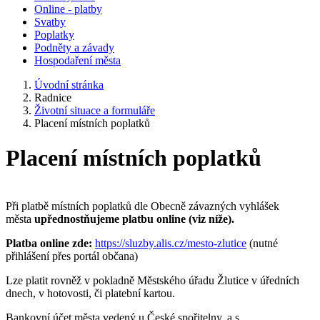
Online - platby
Svatby
Poplatky
Podněty a závady
Hospodaření města
Úvodní stránka
Radnice
Životní situace a formuláře
Placení místních poplatků
Placení místních poplatků
Při platbě místních poplatků dle Obecně závazných vyhlášek
města
upřednostňujeme platbu online (viz níže).
Platba online zde:
https://sluzby.alis.cz/mesto-zlutice
(nutné
přihlášení přes portál občana)
Lze platit rovněž v pokladně Městského úřadu Žlutice v úředních
dnech, v hotovosti, či platební kartou.
Bankovní účet města vedený u České spořitelny, a.s.,