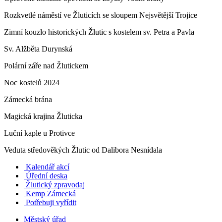
Rozkvetlé náměstí ve Žluticích se sloupem Nejsvětější Trojice
Zimní kouzlo historických Žlutic s kostelem sv. Petra a Pavla
Sv. Alžběta Durynská
Polární záře nad Žlutickem
Noc kostelů 2024
Zámecká brána
Magická krajina Žluticka
Luční kaple u Protivce
Veduta středověkých Žlutic od Dalibora Nesnídala
Kalendář akcí
Úřední deska
Žlutický zpravodaj
​
Kemp Zámecká
Potřebuji vyřídit
Městský úřad