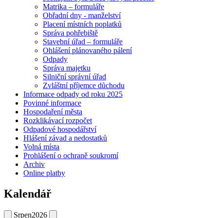
Matrika – formuláře
Obřadní dny - manželství
Placení místních poplatků
Správa pohřebiště
Stavební úřad – formuláře
Ohlášení plánovaného pálení
Odpady
Správa majetku
Silniční správní úřad
Zvláštní příjemce důchodu
Informace odpady od roku 2025
Povinné informace
Hospodaření města
Rozklikávací rozpočet
Odpadové hospodářství
Hlášení závad a nedostatků
Volná místa
Prohlášení o ochraně soukromí
Archiv
Online platby
Kalendář
Srpen
2026