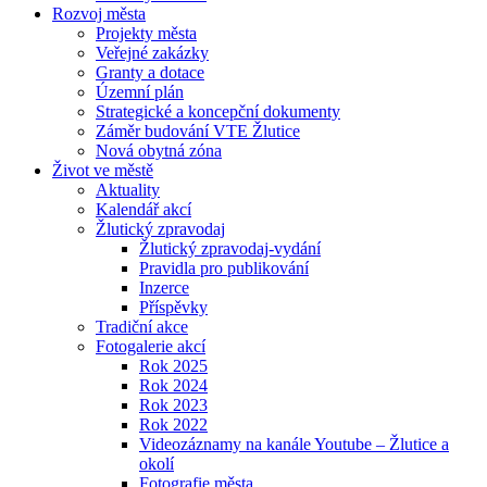
Rozvoj města
Projekty města
Veřejné zakázky
Granty a dotace
Územní plán
Strategické a koncepční dokumenty
Záměr budování VTE Žlutice
Nová obytná zóna
Život ve městě
Aktuality
Kalendář akcí
Žlutický zpravodaj
Žlutický zpravodaj-vydání
Pravidla pro publikování
Inzerce
Příspěvky
Tradiční akce
Fotogalerie akcí
Rok 2025
Rok 2024
Rok 2023
Rok 2022
Videozáznamy na kanále Youtube – Žlutice a
okolí
Fotografie města