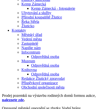
Kemp Zámecká
Kemp Zámecká - fotogalerie
Ubytování a služby
Přírodní koupaliště Žlutice
Řeka Střela
Žluticko
Kontakty
Městský úřad
Vedení města
Zastupitelé
Napište nám
Infocentrum
Odpovědná osoba
Muzeum
Odpovědná osoba
Knihovna
Odpovědná osoba
Redakce Žlutický zpravodaj
Příspěvkové organizace
Obchodní společnosti města
Prodej pozemků na výstavbu rodinných domů formou aukce,
naleznete zde
.
Opravené městské opevnění se zbytky Vodní brány