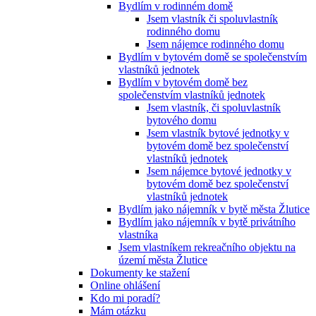
Bydlím v rodinném domě
Jsem vlastník či spoluvlastník
rodinného domu
Jsem nájemce rodinného domu
Bydlím v bytovém domě se společenstvím
vlastníků jednotek
Bydlím v bytovém domě bez
společenstvím vlastníků jednotek
Jsem vlastník, či spoluvlastník
bytového domu
Jsem vlastník bytové jednotky v
bytovém domě bez společenství
vlastníků jednotek
Jsem nájemce bytové jednotky v
bytovém domě bez společenství
vlastníků jednotek
Bydlím jako nájemník v bytě města Žlutice
Bydlím jako nájemník v bytě privátního
vlastníka
Jsem vlastníkem rekreačního objektu na
území města Žlutice
Dokumenty ke stažení
Online ohlášení
Kdo mi poradí?
Mám otázku