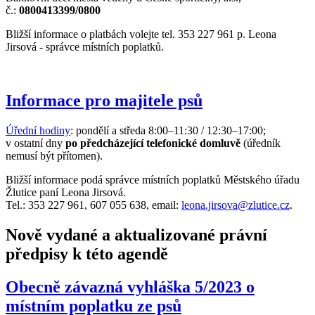
č.:
0800413399/0800
Bližší informace o platbách volejte tel. 353 227 961 p. Leona
Jirsová - správce místních poplatků.
Informace pro majitele psů
Úřední hodiny
: pondělí a středa 8:00–11:30 / 12:30–17:00;
v ostatní dny
po předcházející telefonické domluvě
(úředník
nemusí být přítomen).
Bližší informace podá správce místních poplatků Městského úřadu
Žlutice paní Leona Jirsová.
Tel.: 353 227 961, 607 055 638, email:
leona.jirsova@zlutice.cz
.
Nově vydané a aktualizované právní
předpisy k této agendě
Obecně závazná vyhláška 5/2023 o
místním poplatku ze psů