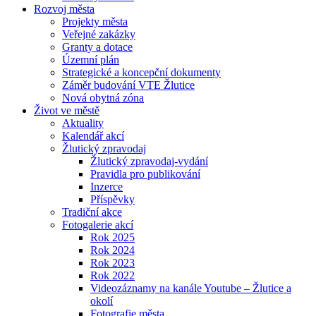
Rozvoj města
Projekty města
Veřejné zakázky
Granty a dotace
Územní plán
Strategické a koncepční dokumenty
Záměr budování VTE Žlutice
Nová obytná zóna
Život ve městě
Aktuality
Kalendář akcí
Žlutický zpravodaj
Žlutický zpravodaj-vydání
Pravidla pro publikování
Inzerce
Příspěvky
Tradiční akce
Fotogalerie akcí
Rok 2025
Rok 2024
Rok 2023
Rok 2022
Videozáznamy na kanále Youtube – Žlutice a
okolí
Fotografie města