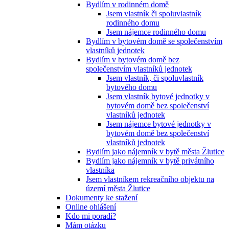
Bydlím v rodinném domě
Jsem vlastník či spoluvlastník
rodinného domu
Jsem nájemce rodinného domu
Bydlím v bytovém domě se společenstvím
vlastníků jednotek
Bydlím v bytovém domě bez
společenstvím vlastníků jednotek
Jsem vlastník, či spoluvlastník
bytového domu
Jsem vlastník bytové jednotky v
bytovém domě bez společenství
vlastníků jednotek
Jsem nájemce bytové jednotky v
bytovém domě bez společenství
vlastníků jednotek
Bydlím jako nájemník v bytě města Žlutice
Bydlím jako nájemník v bytě privátního
vlastníka
Jsem vlastníkem rekreačního objektu na
území města Žlutice
Dokumenty ke stažení
Online ohlášení
Kdo mi poradí?
Mám otázku