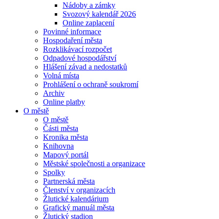
Nádoby a zámky
Svozový kalendář 2026
Online zaplacení
Povinné informace
Hospodaření města
Rozklikávací rozpočet
Odpadové hospodářství
Hlášení závad a nedostatků
Volná místa
Prohlášení o ochraně soukromí
Archiv
Online platby
O městě
O městě
Části města
Kronika města
Knihovna
Mapový portál
Městské společnosti a organizace
Spolky
Partnerská města
Členství v organizacích
Žlutické kalendárium
Grafický manuál města
Žlutický stadion