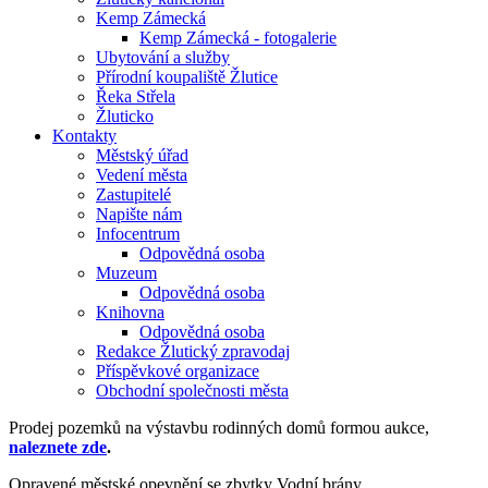
Kemp Zámecká
Kemp Zámecká - fotogalerie
Ubytování a služby
Přírodní koupaliště Žlutice
Řeka Střela
Žluticko
Kontakty
Městský úřad
Vedení města
Zastupitelé
Napište nám
Infocentrum
Odpovědná osoba
Muzeum
Odpovědná osoba
Knihovna
Odpovědná osoba
Redakce Žlutický zpravodaj
Příspěvkové organizace
Obchodní společnosti města
Prodej pozemků na výstavbu rodinných domů formou aukce,
naleznete zde
.
Opravené městské opevnění se zbytky Vodní brány