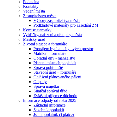
Podatelna
Kontakty
Vedení města
Zastupitelstvo města
Výbory zastupitelstva města
Podkladové materiály pro zasedání ZM
Komise starostky
Vyhlášky, nařízení a předpisy města
Městský úřad
Životní situace a formuláře
Pronájem bytů a nebytových prostor
Matrika – formuláře
Obřadní dny - manželství
Placení místních poplatků
Správa pohřebiště
Stavební úřad – formuláře
Ohlášení plánovaného pálení
Odpady
Správa majetku
Silniční správní úřad
Zvláštní příjemce důchodu
Informace odpady od roku 2025
Základní informace
Sazebník poplatků
Jsem poplatník či plátce?