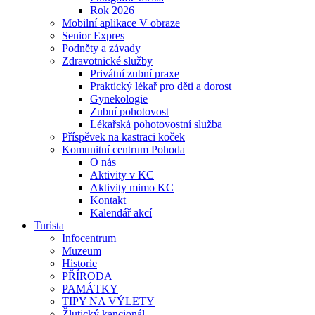
Rok 2026
Mobilní aplikace V obraze
Senior Expres
Podněty a závady
Zdravotnické služby
Privátní zubní praxe
Praktický lékař pro děti a dorost
Gynekologie
Zubní pohotovost
Lékařská pohotovostní služba
Příspěvek na kastraci koček
Komunitní centrum Pohoda
O nás
Aktivity v KC
Aktivity mimo KC
Kontakt
Kalendář akcí
Turista
Infocentrum
Muzeum
Historie
PŘÍRODA
PAMÁTKY
TIPY NA VÝLETY
Žlutický kancionál