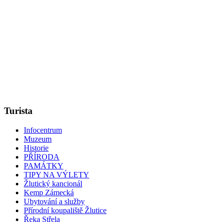
Turista
Infocentrum
Muzeum
Historie
PŘÍRODA
PAMÁTKY
TIPY NA VÝLETY
Žlutický kancionál
Kemp Zámecká
Ubytování a služby
Přírodní koupaliště Žlutice
Řeka Střela