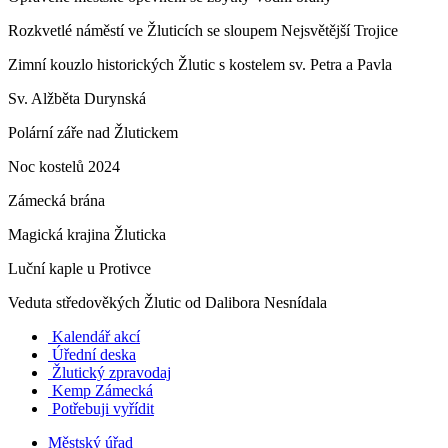
Rozkvetlé náměstí ve Žluticích se sloupem Nejsvětější Trojice
Zimní kouzlo historických Žlutic s kostelem sv. Petra a Pavla
Sv. Alžběta Durynská
Polární záře nad Žlutickem
Noc kostelů 2024
Zámecká brána
Magická krajina Žluticka
Luční kaple u Protivce
Veduta středověkých Žlutic od Dalibora Nesnídala
Kalendář akcí
Úřední deska
Žlutický zpravodaj
​
Kemp Zámecká
Potřebuji vyřídit
Městský úřad