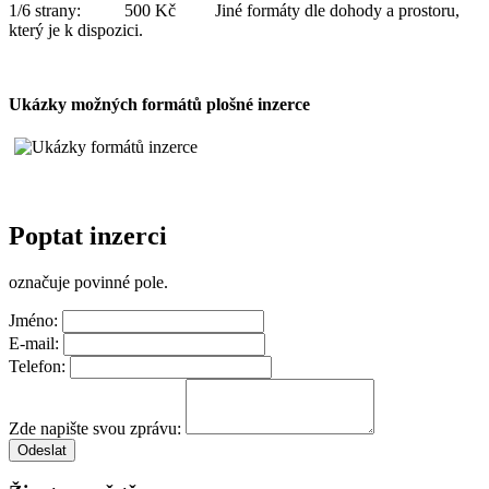
1/6 strany: 500 Kč Jiné formáty dle dohody a prostoru,
který je k dispozici.
Ukázky možných formátů plošné inzerce
Poptat inzerci
označuje povinné pole.
Jméno:
E-mail:
Telefon:
Zde napište svou zprávu:
Odeslat