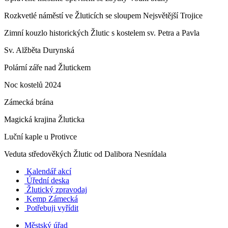
Rozkvetlé náměstí ve Žluticích se sloupem Nejsvětější Trojice
Zimní kouzlo historických Žlutic s kostelem sv. Petra a Pavla
Sv. Alžběta Durynská
Polární záře nad Žlutickem
Noc kostelů 2024
Zámecká brána
Magická krajina Žluticka
Luční kaple u Protivce
Veduta středověkých Žlutic od Dalibora Nesnídala
Kalendář akcí
Úřední deska
Žlutický zpravodaj
​
Kemp Zámecká
Potřebuji vyřídit
Městský úřad