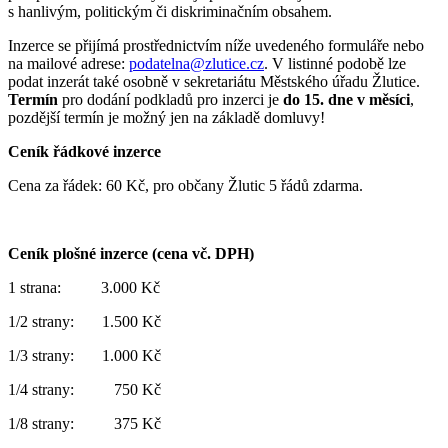
s hanlivým, politickým či diskriminačním obsahem.
Inzerce se přijímá prostřednictvím níže uvedeného formuláře nebo
na mailové adrese:
podatelna@zlutice.cz
. V listinné podobě lze
podat inzerát také osobně v sekretariátu Městského úřadu Žlutice.
Termín
pro dodání podkladů pro inzerci je
do 15. dne v měsíci
,
pozdější termín je možný jen na základě domluvy!
Ceník řádkové inzerce
Cena za řádek: 60 Kč, pro občany Žlutic 5 řádů zdarma.
Ceník plošné inzerce (cena vč. DPH)
1 strana: 3.000 Kč
1/2 strany: 1.500 Kč
1/3 strany: 1.000 Kč
1/4 strany: 750 Kč
1/8 strany: 375 Kč