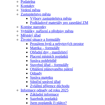
Podatelna
Kontakty
Vedení města
Zastupitelstvo města
Výbory zastupitelstva města
Podkladové materiály pro zasedání ZM
Komise starostky
Vyhlášky, nařízení a předpisy města
Městský úřad
Životní situace a formuláře
Pronájem bytů a nebytových prostor
Matrika – formuláře
Obřadní dny - manželství
Placení místních poplatků
Správa pohřebiště
Stavební úřad – formuláře
Ohlášení plánovaného pálení
Odpady
Správa majetku
Silniční správní úřad
Zvláštní příjemce důchodu
Informace odpady od roku 2025
Základní informace
Sazebník poplatků
Jsem poplatník či plátce?