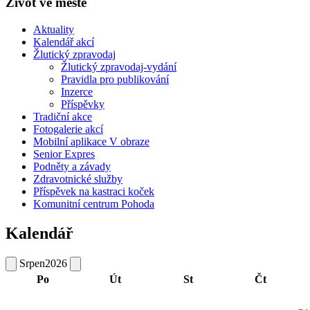
Život ve městě
Aktuality
Kalendář akcí
Žlutický zpravodaj
Žlutický zpravodaj-vydání
Pravidla pro publikování
Inzerce
Příspěvky
Tradiční akce
Fotogalerie akcí
Mobilní aplikace V obraze
Senior Expres
Podněty a závady
Zdravotnické služby
Příspěvek na kastraci koček
Komunitní centrum Pohoda
Kalendář
Srpen
2026
Po
Út
St
Čt