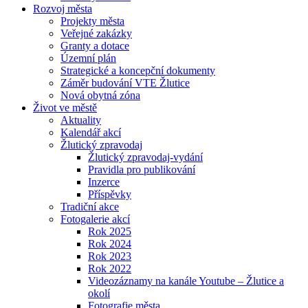
Rozvoj města
Projekty města
Veřejné zakázky
Granty a dotace
Územní plán
Strategické a koncepční dokumenty
Záměr budování VTE Žlutice
Nová obytná zóna
Život ve městě
Aktuality
Kalendář akcí
Žlutický zpravodaj
Žlutický zpravodaj-vydání
Pravidla pro publikování
Inzerce
Příspěvky
Tradiční akce
Fotogalerie akcí
Rok 2025
Rok 2024
Rok 2023
Rok 2022
Videozáznamy na kanále Youtube – Žlutice a
okolí
Fotografie města