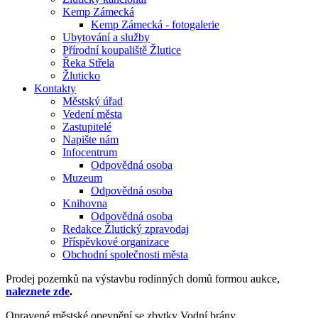
Kemp Zámecká
Kemp Zámecká - fotogalerie
Ubytování a služby
Přírodní koupaliště Žlutice
Řeka Střela
Žluticko
Kontakty
Městský úřad
Vedení města
Zastupitelé
Napište nám
Infocentrum
Odpovědná osoba
Muzeum
Odpovědná osoba
Knihovna
Odpovědná osoba
Redakce Žlutický zpravodaj
Příspěvkové organizace
Obchodní společnosti města
Prodej pozemků na výstavbu rodinných domů formou aukce,
naleznete zde
.
Opravené městské opevnění se zbytky Vodní brány