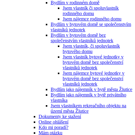
Bydlím v rodinném domě
Jsem vlastník či spoluvlastník
rodinného domu
Jsem nájemce rodinného domu
Bydlím v bytovém domě se společenstvím
vlastníků jednotek
Bydlím v bytovém domě bez
společenstvím vlastníků jednotek
Jsem vlastník, či spoluvlastník
bytového domu
Jsem vlastník bytové jednotky v
bytovém domě bez společenství
vlastníků jednotek
Jsem nájemce bytové jednotky v
bytovém domě bez společenství
vlastníků jednotek
Bydlím jako nájemník v bytě města Žlutice
Bydlím jako nájemník v bytě privátního
vlastníka
Jsem vlastníkem rekreačního objektu na
území města Žlutice
Dokumenty ke stažení
Online ohlášení
Kdo mi poradí?
Mám otázku