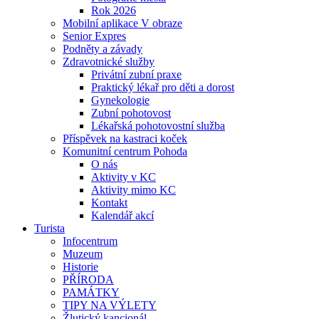
Rok 2026
Mobilní aplikace V obraze
Senior Expres
Podněty a závady
Zdravotnické služby
Privátní zubní praxe
Praktický lékař pro děti a dorost
Gynekologie
Zubní pohotovost
Lékařská pohotovostní služba
Příspěvek na kastraci koček
Komunitní centrum Pohoda
O nás
Aktivity v KC
Aktivity mimo KC
Kontakt
Kalendář akcí
Turista
Infocentrum
Muzeum
Historie
PŘÍRODA
PAMÁTKY
TIPY NA VÝLETY
Žlutický kancionál