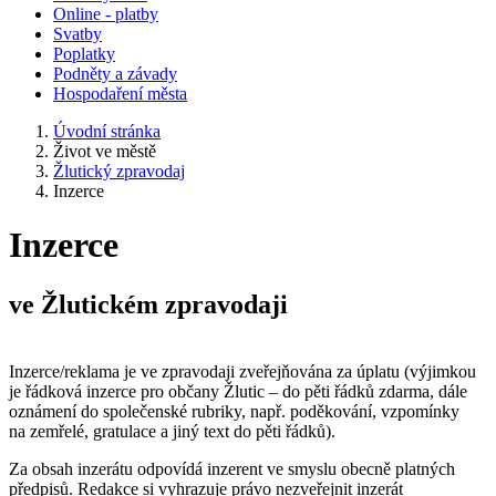
Online - platby
Svatby
Poplatky
Podněty a závady
Hospodaření města
Úvodní stránka
Život ve městě
Žlutický zpravodaj
Inzerce
Inzerce
ve Žlutickém zpravodaji
Inzerce/reklama je ve zpravodaji zveřejňována za úplatu (výjimkou
je řádková inzerce pro občany Žlutic – do pěti řádků zdarma, dále
oznámení do společenské rubriky, např. poděkování, vzpomínky
na zemřelé, gratulace a jiný text do pěti řádků).
Za obsah inzerátu odpovídá inzerent ve smyslu obecně platných
předpisů. Redakce si vyhrazuje právo nezveřejnit inzerát