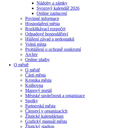
Nádoby a zámky
Svozový kalendář 2026
Online zaplacení
Povinné informace
Hospodaření města
Rozklikávací rozpočet
Odpadové hospodářství
Hlášení závad a nedostatků
Volná místa
Prohlášení o ochraně soukromí
Archiv
Online platby
O městě
O městě
Části města
Kronika města
Knihovna
Mapový portál
Městské společnosti a organizace
Spolky
Partnerská města
Členství v organizacích
Žlutické kalendárium
Grafický manuál města
Žlutický stadion