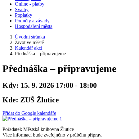
Online - platby
Svatby
Poplatky
Podněty a závady
Hospodaření města
Úvodní stránka
Život ve městě
Kalendář akcí
Přednáška – připravujeme
Přednáška – připravujeme
Kdy:
15. 9. 2026 17:00 - 18:00
Kde:
ZUŠ Žlutice
Přidat do Google kalendáře
Pořadatel: Městská knihovna Žlutice
Více informací bude zveřejněno v průběhu příprav.