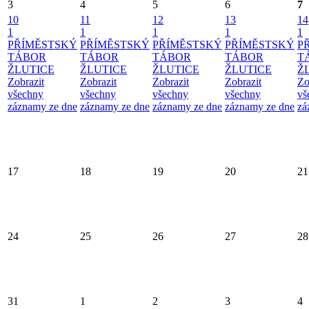
3
4
5
6
7
10
11
12
13
14
1
1
1
1
1
PŘÍMĚSTSKÝ
PŘÍMĚSTSKÝ
PŘÍMĚSTSKÝ
PŘÍMĚSTSKÝ
P
TÁBOR
TÁBOR
TÁBOR
TÁBOR
T
ŽLUTICE
ŽLUTICE
ŽLUTICE
ŽLUTICE
Ž
Zobrazit
Zobrazit
Zobrazit
Zobrazit
Zo
všechny
všechny
všechny
všechny
vš
záznamy ze dne
záznamy ze dne
záznamy ze dne
záznamy ze dne
zá
17
18
19
20
21
24
25
26
27
28
31
1
2
3
4