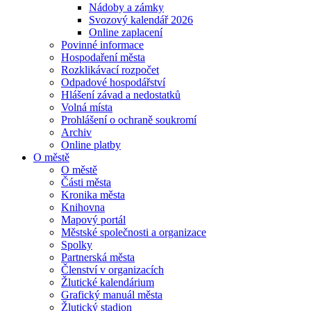
Nádoby a zámky
Svozový kalendář 2026
Online zaplacení
Povinné informace
Hospodaření města
Rozklikávací rozpočet
Odpadové hospodářství
Hlášení závad a nedostatků
Volná místa
Prohlášení o ochraně soukromí
Archiv
Online platby
O městě
O městě
Části města
Kronika města
Knihovna
Mapový portál
Městské společnosti a organizace
Spolky
Partnerská města
Členství v organizacích
Žlutické kalendárium
Grafický manuál města
Žlutický stadion