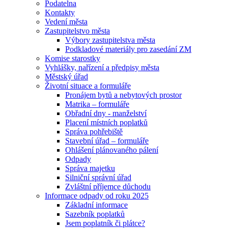
Podatelna
Kontakty
Vedení města
Zastupitelstvo města
Výbory zastupitelstva města
Podkladové materiály pro zasedání ZM
Komise starostky
Vyhlášky, nařízení a předpisy města
Městský úřad
Životní situace a formuláře
Pronájem bytů a nebytových prostor
Matrika – formuláře
Obřadní dny - manželství
Placení místních poplatků
Správa pohřebiště
Stavební úřad – formuláře
Ohlášení plánovaného pálení
Odpady
Správa majetku
Silniční správní úřad
Zvláštní příjemce důchodu
Informace odpady od roku 2025
Základní informace
Sazebník poplatků
Jsem poplatník či plátce?