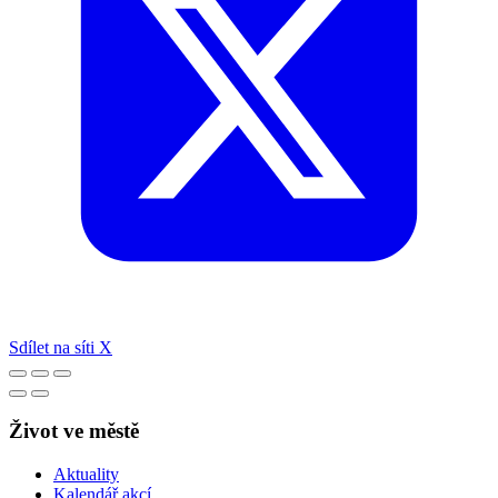
Sdílet na síti X
Život ve městě
Aktuality
Kalendář akcí