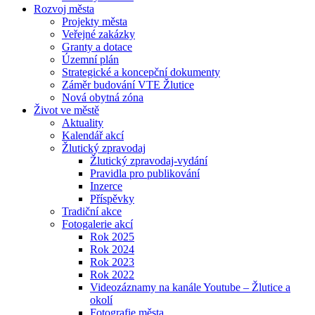
Rozvoj města
Projekty města
Veřejné zakázky
Granty a dotace
Územní plán
Strategické a koncepční dokumenty
Záměr budování VTE Žlutice
Nová obytná zóna
Život ve městě
Aktuality
Kalendář akcí
Žlutický zpravodaj
Žlutický zpravodaj-vydání
Pravidla pro publikování
Inzerce
Příspěvky
Tradiční akce
Fotogalerie akcí
Rok 2025
Rok 2024
Rok 2023
Rok 2022
Videozáznamy na kanále Youtube – Žlutice a
okolí
Fotografie města