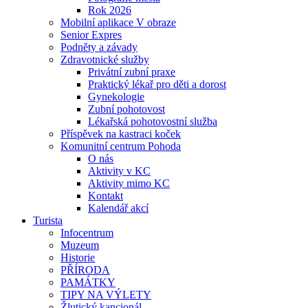
Rok 2026
Mobilní aplikace V obraze
Senior Expres
Podněty a závady
Zdravotnické služby
Privátní zubní praxe
Praktický lékař pro děti a dorost
Gynekologie
Zubní pohotovost
Lékařská pohotovostní služba
Příspěvek na kastraci koček
Komunitní centrum Pohoda
O nás
Aktivity v KC
Aktivity mimo KC
Kontakt
Kalendář akcí
Turista
Infocentrum
Muzeum
Historie
PŘÍRODA
PAMÁTKY
TIPY NA VÝLETY
Žlutický kancionál