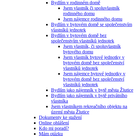
Bydlím v rodinném domě
Jsem vlastník či spoluvlastník
rodinného domu
Jsem nájemce rodinného domu
Bydlím v bytovém domě se společenstvím
vlastníků jednotek
Bydlím v bytovém domě bez
společenstvím vlastníků jednotek
Jsem vlastník, či spoluvlastník
bytového domu
Jsem vlastník bytové jednotky v
bytovém domě bez společenství
vlastníků jednotek
Jsem nájemce bytové jednotky v
bytovém domě bez společenství
vlastníků jednotek
Bydlím jako nájemník v bytě města Žlutice
Bydlím jako nájemník v bytě privátního
vlastníka
Jsem vlastníkem rekreačního objektu na
území města Žlutice
Dokumenty ke stažení
Online ohlášení
Kdo mi poradí?
Mám otázku