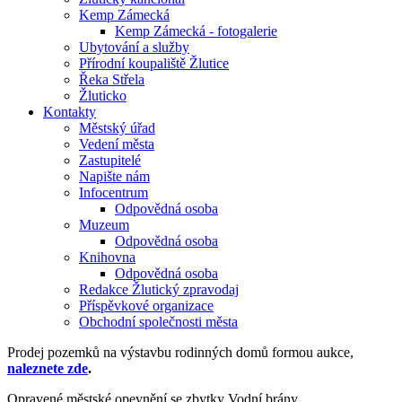
Kemp Zámecká
Kemp Zámecká - fotogalerie
Ubytování a služby
Přírodní koupaliště Žlutice
Řeka Střela
Žluticko
Kontakty
Městský úřad
Vedení města
Zastupitelé
Napište nám
Infocentrum
Odpovědná osoba
Muzeum
Odpovědná osoba
Knihovna
Odpovědná osoba
Redakce Žlutický zpravodaj
Příspěvkové organizace
Obchodní společnosti města
Prodej pozemků na výstavbu rodinných domů formou aukce,
naleznete zde
.
Opravené městské opevnění se zbytky Vodní brány