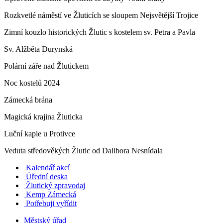
Rozkvetlé náměstí ve Žluticích se sloupem Nejsvětější Trojice
Zimní kouzlo historických Žlutic s kostelem sv. Petra a Pavla
Sv. Alžběta Durynská
Polární záře nad Žlutickem
Noc kostelů 2024
Zámecká brána
Magická krajina Žluticka
Luční kaple u Protivce
Veduta středověkých Žlutic od Dalibora Nesnídala
Kalendář akcí
Úřední deska
Žlutický zpravodaj
​
Kemp Zámecká
Potřebuji vyřídit
Městský úřad