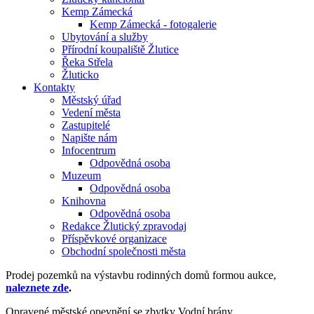
Kemp Zámecká
Kemp Zámecká - fotogalerie
Ubytování a služby
Přírodní koupaliště Žlutice
Řeka Střela
Žluticko
Kontakty
Městský úřad
Vedení města
Zastupitelé
Napište nám
Infocentrum
Odpovědná osoba
Muzeum
Odpovědná osoba
Knihovna
Odpovědná osoba
Redakce Žlutický zpravodaj
Příspěvkové organizace
Obchodní společnosti města
Prodej pozemků na výstavbu rodinných domů formou aukce,
naleznete zde
.
Opravené městské opevnění se zbytky Vodní brány