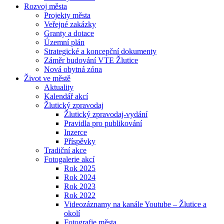
Rozvoj města
Projekty města
Veřejné zakázky
Granty a dotace
Územní plán
Strategické a koncepční dokumenty
Záměr budování VTE Žlutice
Nová obytná zóna
Život ve městě
Aktuality
Kalendář akcí
Žlutický zpravodaj
Žlutický zpravodaj-vydání
Pravidla pro publikování
Inzerce
Příspěvky
Tradiční akce
Fotogalerie akcí
Rok 2025
Rok 2024
Rok 2023
Rok 2022
Videozáznamy na kanále Youtube – Žlutice a
okolí
Fotografie města