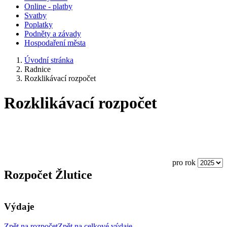
Online - platby
Svatby
Poplatky
Podněty a závady
Hospodaření města
Úvodní stránka
Radnice
Rozklikávací rozpočet
Rozklikávací rozpočet
pro rok
Rozpočet Žlutice
Výdaje
Zpět na rozpočet
Zpět na celkové výdaje