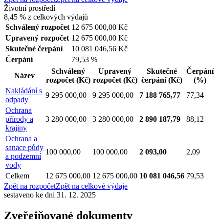
Životní prostředí
8,45 %
z celkových výdajů
Schválený rozpočet
12 675 000,00 Kč
Upravený rozpočet
12 675 000,00 Kč
Skutečné čerpání
10 081 046,56 Kč
Čerpání
79,53 %
Schválený
Upravený
Skutečné
Čerpání
Název
rozpočet
(Kč)
rozpočet
(Kč)
čerpání
(Kč)
(%)
Nakládání s
9 295 000,00
9 295 000,00
7 188 765,77
77,34
odpady
Ochrana
přírody a
3 280 000,00
3 280 000,00
2 890 187,79
88,12
krajiny
Ochrana a
sanace půdy
100 000,00
100 000,00
2 093,00
2,09
a podzemní
vody
Celkem
12 675 000,00
12 675 000,00
10 081 046,56
79,53
Zpět na rozpočet
Zpět na celkové výdaje
sestaveno ke dni 31. 12. 2025
Zveřejňované dokumenty