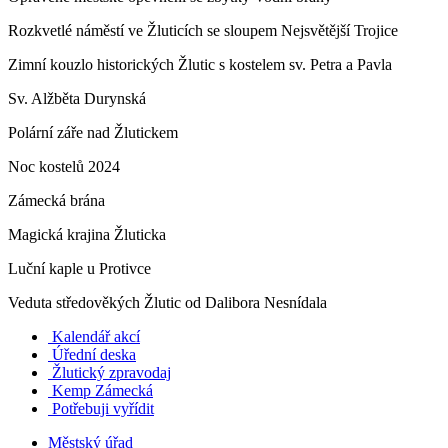
Rozkvetlé náměstí ve Žluticích se sloupem Nejsvětější Trojice
Zimní kouzlo historických Žlutic s kostelem sv. Petra a Pavla
Sv. Alžběta Durynská
Polární záře nad Žlutickem
Noc kostelů 2024
Zámecká brána
Magická krajina Žluticka
Luční kaple u Protivce
Veduta středověkých Žlutic od Dalibora Nesnídala
Kalendář akcí
Úřední deska
Žlutický zpravodaj
​
Kemp Zámecká
Potřebuji vyřídit
Městský úřad