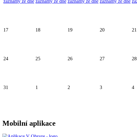
záznamy ze dne
záznamy ze dne
záznamy ze dne
záznamy ze dne
zá
17
18
19
20
21
24
25
26
27
28
31
1
2
3
4
Mobilní aplikace