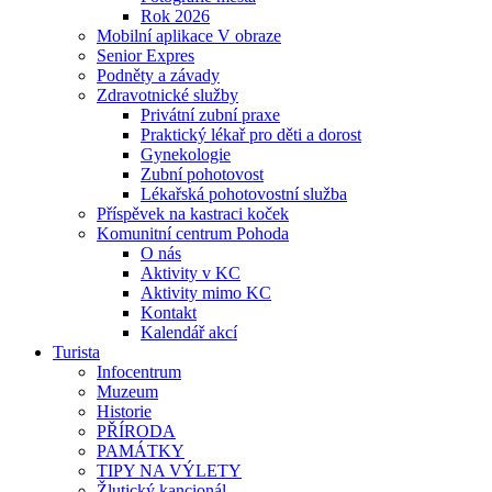
Rok 2026
Mobilní aplikace V obraze
Senior Expres
Podněty a závady
Zdravotnické služby
Privátní zubní praxe
Praktický lékař pro děti a dorost
Gynekologie
Zubní pohotovost
Lékařská pohotovostní služba
Příspěvek na kastraci koček
Komunitní centrum Pohoda
O nás
Aktivity v KC
Aktivity mimo KC
Kontakt
Kalendář akcí
Turista
Infocentrum
Muzeum
Historie
PŘÍRODA
PAMÁTKY
TIPY NA VÝLETY
Žlutický kancionál