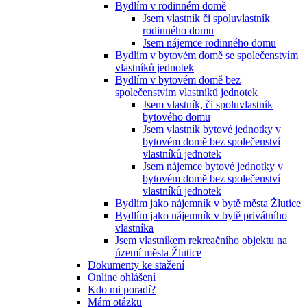
Bydlím v rodinném domě
Jsem vlastník či spoluvlastník
rodinného domu
Jsem nájemce rodinného domu
Bydlím v bytovém domě se společenstvím
vlastníků jednotek
Bydlím v bytovém domě bez
společenstvím vlastníků jednotek
Jsem vlastník, či spoluvlastník
bytového domu
Jsem vlastník bytové jednotky v
bytovém domě bez společenství
vlastníků jednotek
Jsem nájemce bytové jednotky v
bytovém domě bez společenství
vlastníků jednotek
Bydlím jako nájemník v bytě města Žlutice
Bydlím jako nájemník v bytě privátního
vlastníka
Jsem vlastníkem rekreačního objektu na
území města Žlutice
Dokumenty ke stažení
Online ohlášení
Kdo mi poradí?
Mám otázku