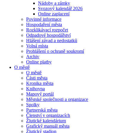
Nádoby a zámky
Svozový kalendář 2026
Online zaplacení
Povinné informace
Hospodaření města
Rozklikávací rozpočet
Odpadové hospodářství
Hlášení závad a nedostatků
Volná místa
Prohlášení o ochraně soukromí
Archiv
Online platby
O městě
O městě
Části města
Kronika města
Knihovna
Mapový portál
Městské společnosti a organizace
Spolky
Partnerská města
Členství v organizacích
Žlutické kalendárium
Grafický manuál města
Žlutický stadion