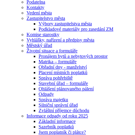
Podatelna
Kontakty
Vedení města
Zastupitelstvo města
Výbory zastupitelstva města
Podkladové materiály pro zasedání ZM
Komise starostky
Vyhlášky, nařízení a předpisy města
Městský úřad
Životní situace a formuláře
Pronájem bytů a nebytových prostor
Matrika – formuláře
Obřadní dny - manželství
Placení místních poplatků
Správa pohřebiště
Stavební úřad – formuláře
Ohlášení plánovaného pálení
Odpady
Správa majetku
Silniční správní úřad
Zvláštní příjemce důchodu
Informace odpady od roku 2025
Základní informace
Sazebník poplatků
Jsem poplatník či plátce?