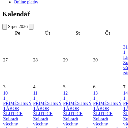
Online platby
Kalendář
Srpen
2026
Po
Út
St
Čt
31
1
L
27
28
29
30
Zo
vš
zá
3
4
5
6
7
10
11
12
13
14
1
1
1
1
1
PŘÍMĚSTSKÝ
PŘÍMĚSTSKÝ
PŘÍMĚSTSKÝ
PŘÍMĚSTSKÝ
P
TÁBOR
TÁBOR
TÁBOR
TÁBOR
T
ŽLUTICE
ŽLUTICE
ŽLUTICE
ŽLUTICE
Ž
Zobrazit
Zobrazit
Zobrazit
Zobrazit
Zo
všechny
všechny
všechny
všechny
vš