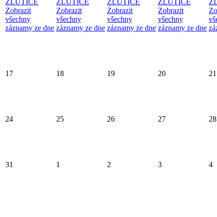
ŽLUTICE
ŽLUTICE
ŽLUTICE
ŽLUTICE
Ž
Zobrazit
Zobrazit
Zobrazit
Zobrazit
Zo
všechny
všechny
všechny
všechny
vš
záznamy ze dne
záznamy ze dne
záznamy ze dne
záznamy ze dne
zá
17
18
19
20
21
24
25
26
27
28
31
1
2
3
4