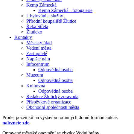
Kemp Zámecká
Kemp Zámecká - fotogalerie
Ubytování a služby
Přírodní koupaliště Žlutice
Řeka Střela
Žluticko
Kontakty
Městský úřad
Vedení města
Zastupitelé
Napište nám
Infocentrum
Odpovědná osoba
Muzeum
Odpovědná osoba
Knihovna
Odpovědná osoba
Redakce Žlutický zpravodaj
Příspěvkové organizace
Obchodní společnosti města
Prodej pozemků na výstavbu rodinných domů formou aukce,
naleznete zde
.
Opravené městské opevnění se zbytky Vodní brány