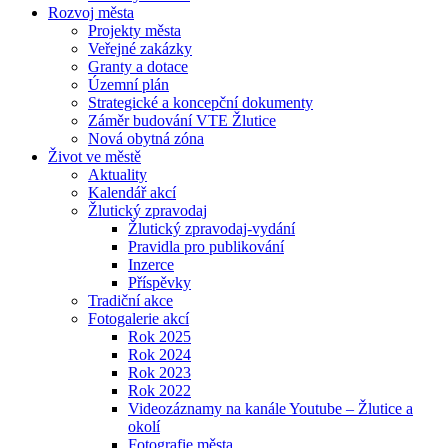
Rozvoj města
Projekty města
Veřejné zakázky
Granty a dotace
Územní plán
Strategické a koncepční dokumenty
Záměr budování VTE Žlutice
Nová obytná zóna
Život ve městě
Aktuality
Kalendář akcí
Žlutický zpravodaj
Žlutický zpravodaj-vydání
Pravidla pro publikování
Inzerce
Příspěvky
Tradiční akce
Fotogalerie akcí
Rok 2025
Rok 2024
Rok 2023
Rok 2022
Videozáznamy na kanále Youtube – Žlutice a
okolí
Fotografie města