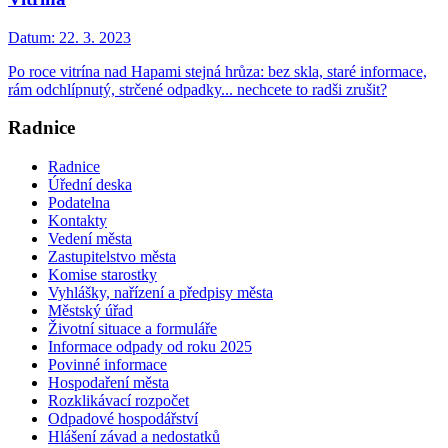
Datum:
22. 3. 2023
Po roce vitrína nad Hapami stejná hrůza: bez skla, staré informace,
rám odchlípnutý, strčené odpadky... nechcete to radši zrušit?
Radnice
Radnice
Úřední deska
Podatelna
Kontakty
Vedení města
Zastupitelstvo města
Komise starostky
Vyhlášky, nařízení a předpisy města
Městský úřad
Životní situace a formuláře
Informace odpady od roku 2025
Povinné informace
Hospodaření města
Rozklikávací rozpočet
Odpadové hospodářství
Hlášení závad a nedostatků