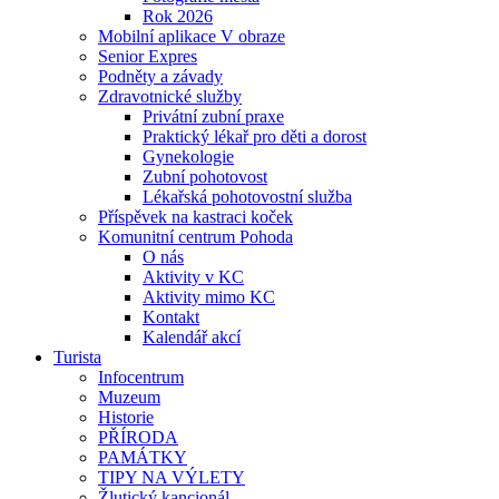
Rok 2026
Mobilní aplikace V obraze
Senior Expres
Podněty a závady
Zdravotnické služby
Privátní zubní praxe
Praktický lékař pro děti a dorost
Gynekologie
Zubní pohotovost
Lékařská pohotovostní služba
Příspěvek na kastraci koček
Komunitní centrum Pohoda
O nás
Aktivity v KC
Aktivity mimo KC
Kontakt
Kalendář akcí
Turista
Infocentrum
Muzeum
Historie
PŘÍRODA
PAMÁTKY
TIPY NA VÝLETY
Žlutický kancionál