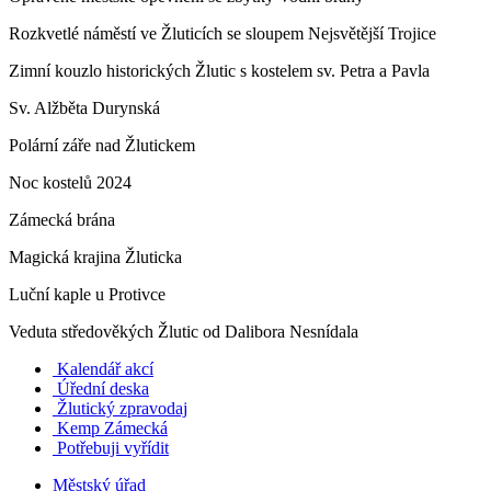
Rozkvetlé náměstí ve Žluticích se sloupem Nejsvětější Trojice
Zimní kouzlo historických Žlutic s kostelem sv. Petra a Pavla
Sv. Alžběta Durynská
Polární záře nad Žlutickem
Noc kostelů 2024
Zámecká brána
Magická krajina Žluticka
Luční kaple u Protivce
Veduta středověkých Žlutic od Dalibora Nesnídala
Kalendář akcí
Úřední deska
Žlutický zpravodaj
​
Kemp Zámecká
Potřebuji vyřídit
Městský úřad