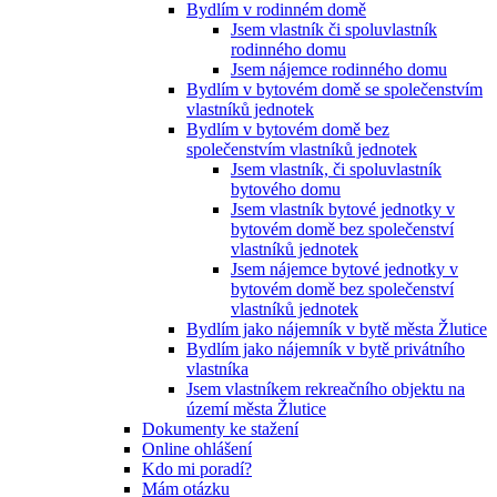
Bydlím v rodinném domě
Jsem vlastník či spoluvlastník
rodinného domu
Jsem nájemce rodinného domu
Bydlím v bytovém domě se společenstvím
vlastníků jednotek
Bydlím v bytovém domě bez
společenstvím vlastníků jednotek
Jsem vlastník, či spoluvlastník
bytového domu
Jsem vlastník bytové jednotky v
bytovém domě bez společenství
vlastníků jednotek
Jsem nájemce bytové jednotky v
bytovém domě bez společenství
vlastníků jednotek
Bydlím jako nájemník v bytě města Žlutice
Bydlím jako nájemník v bytě privátního
vlastníka
Jsem vlastníkem rekreačního objektu na
území města Žlutice
Dokumenty ke stažení
Online ohlášení
Kdo mi poradí?
Mám otázku