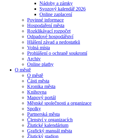
Nádoby a zámky
Svozový kalendář 2026
Online zaplacení
Povinné informace
Hospodaření města
Rozklikávací rozpočet
Odpadové hospodářství
Hlášení závad a nedostatků
Volná místa
Prohlášení o ochraně soukromí
Archiv
Online platby
O městě
O městě
Části města
Kronika města
Knihovna
Mapový portál
Městské společnosti a organizace
Spolky
Partnerská města
Členství v organizacích
Žlutické kalendárium
Grafický manuál města
Žlutický stadion