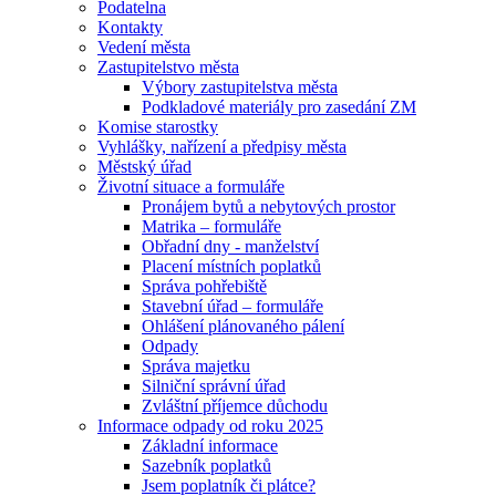
Podatelna
Kontakty
Vedení města
Zastupitelstvo města
Výbory zastupitelstva města
Podkladové materiály pro zasedání ZM
Komise starostky
Vyhlášky, nařízení a předpisy města
Městský úřad
Životní situace a formuláře
Pronájem bytů a nebytových prostor
Matrika – formuláře
Obřadní dny - manželství
Placení místních poplatků
Správa pohřebiště
Stavební úřad – formuláře
Ohlášení plánovaného pálení
Odpady
Správa majetku
Silniční správní úřad
Zvláštní příjemce důchodu
Informace odpady od roku 2025
Základní informace
Sazebník poplatků
Jsem poplatník či plátce?