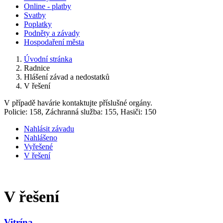
Online - platby
Svatby
Poplatky
Podněty a závady
Hospodaření města
Úvodní stránka
Radnice
Hlášení závad a nedostatků
V řešení
V případě havárie kontaktujte příslušné orgány.
Policie: 158, Záchranná služba: 155, Hasiči: 150
Nahlásit závadu
Nahlášeno
Vyřešené
V řešení
V řešení
Vitrína