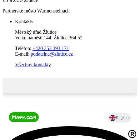
ZŠ a ZUŠ Žlutice
Partnerské město Warmensteinach
Kontakty
Městský úřad Žlutice
Velké náměstí 144, Žlutice 364 52
Telefon:
+420 353 393 171
E-mail:
podatelna@zlutice.cz
Všechny kontakty