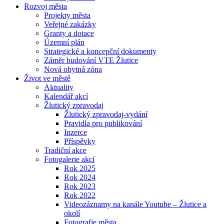
Rozvoj města
Projekty města
Veřejné zakázky
Granty a dotace
Územní plán
Strategické a koncepční dokumenty
Záměr budování VTE Žlutice
Nová obytná zóna
Život ve městě
Aktuality
Kalendář akcí
Žlutický zpravodaj
Žlutický zpravodaj-vydání
Pravidla pro publikování
Inzerce
Příspěvky
Tradiční akce
Fotogalerie akcí
Rok 2025
Rok 2024
Rok 2023
Rok 2022
Videozáznamy na kanále Youtube – Žlutice a
okolí
Fotografie města