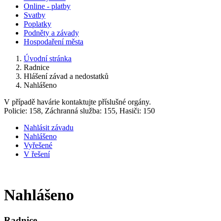
Online - platby
Svatby
Poplatky
Podněty a závady
Hospodaření města
Úvodní stránka
Radnice
Hlášení závad a nedostatků
Nahlášeno
V případě havárie kontaktujte příslušné orgány.
Policie: 158, Záchranná služba: 155, Hasiči: 150
Nahlásit závadu
Nahlášeno
Vyřešené
V řešení
Nahlášeno
Radnice