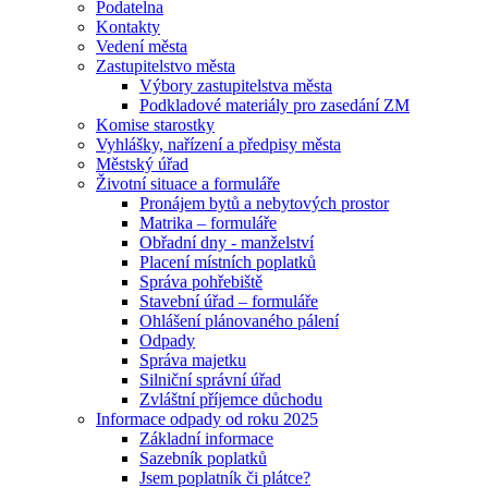
Podatelna
Kontakty
Vedení města
Zastupitelstvo města
Výbory zastupitelstva města
Podkladové materiály pro zasedání ZM
Komise starostky
Vyhlášky, nařízení a předpisy města
Městský úřad
Životní situace a formuláře
Pronájem bytů a nebytových prostor
Matrika – formuláře
Obřadní dny - manželství
Placení místních poplatků
Správa pohřebiště
Stavební úřad – formuláře
Ohlášení plánovaného pálení
Odpady
Správa majetku
Silniční správní úřad
Zvláštní příjemce důchodu
Informace odpady od roku 2025
Základní informace
Sazebník poplatků
Jsem poplatník či plátce?