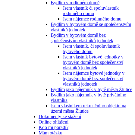
Bydlím v rodinném domě
Jsem vlastník či spoluvlastník
rodinného domu
Jsem nájemce rodinného domu
Bydlím v bytovém domě se společenstvím
vlastníků jednotek
Bydlím v bytovém domě bez
společenstvím vlastníků jednotek
Jsem vlastník, či spoluvlastník
bytového domu
Jsem vlastník bytové jednotky v
bytovém domě bez společenství
vlastníků jednotek
Jsem nájemce bytové jednotky v
bytovém domě bez společenství
vlastníků jednotek
Bydlím jako nájemník v bytě města Žlutice
Bydlím jako nájemník v bytě privátního
vlastníka
Jsem vlastníkem rekreačního objektu na
území města Žlutice
Dokumenty ke stažení
Online ohlášení
Kdo mi poradí?
Mám otázku