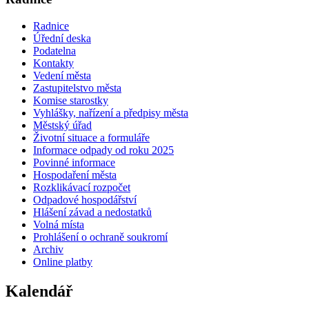
Radnice
Úřední deska
Podatelna
Kontakty
Vedení města
Zastupitelstvo města
Komise starostky
Vyhlášky, nařízení a předpisy města
Městský úřad
Životní situace a formuláře
Informace odpady od roku 2025
Povinné informace
Hospodaření města
Rozklikávací rozpočet
Odpadové hospodářství
Hlášení závad a nedostatků
Volná místa
Prohlášení o ochraně soukromí
Archiv
Online platby
Kalendář