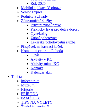
Rok 2026
Mobilní aplikace V obraze
Senior Expres
Podněty a závady
Zdravotnické služby
Privátní zubní praxe
Praktický lékař pro děti a dorost
Gynekologie
Zubní pohotovost
Lékařská pohotovostní služba
Příspěvek na kastraci koček
Komunitní centrum Pohoda
O nás
Aktivity v KC
Aktivity mimo KC
Kontakt
Kalendář akcí
Turista
Infocentrum
Muzeum
Historie
PŘÍRODA
PAMÁTKY
TIPY NA VÝLETY
Žlutický kancionál