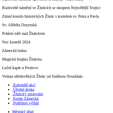
Rozkvetlé náměstí ve Žluticích se sloupem Nejsvětější Trojice
Zimní kouzlo historických Žlutic s kostelem sv. Petra a Pavla
Sv. Alžběta Durynská
Polární záře nad Žlutickem
Noc kostelů 2024
Zámecká brána
Magická krajina Žluticka
Luční kaple u Protivce
Veduta středověkých Žlutic od Dalibora Nesnídala
Kalendář akcí
Úřední deska
Žlutický zpravodaj
​
Kemp Zámecká
Potřebuji vyřídit
Městský úřad