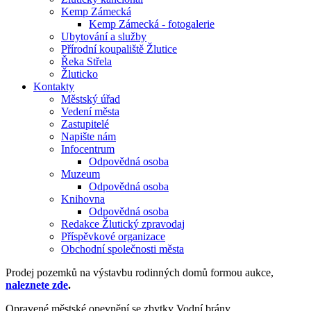
Kemp Zámecká
Kemp Zámecká - fotogalerie
Ubytování a služby
Přírodní koupaliště Žlutice
Řeka Střela
Žluticko
Kontakty
Městský úřad
Vedení města
Zastupitelé
Napište nám
Infocentrum
Odpovědná osoba
Muzeum
Odpovědná osoba
Knihovna
Odpovědná osoba
Redakce Žlutický zpravodaj
Příspěvkové organizace
Obchodní společnosti města
Prodej pozemků na výstavbu rodinných domů formou aukce,
naleznete zde
.
Opravené městské opevnění se zbytky Vodní brány