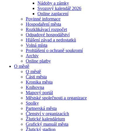
Nádoby a zámky
Svozový kalendář 2026
Online zaplacení
Povinné informace
Hospodaření města
Rozklikávací rozpočet
Odpadové hospodářství
Hlášení závad a nedostatků
Volná místa
Prohlášení o ochraně soukromí
Archiv
Online platby
O městě
O městě
Části města
Kronika města
Knihovna
Mapový portál
Městské společnosti a organizace
Spolky
Partnerská města
Členství v organizacích
Žlutické kalendárium
Grafický manuál města
Žlutický stadion