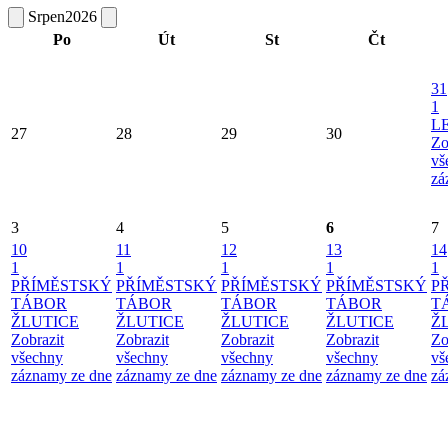
Srpen
2026
Po
Út
St
Čt
31
1
L
27
28
29
30
Zo
vš
zá
3
4
5
6
7
10
11
12
13
14
1
1
1
1
1
PŘÍMĚSTSKÝ
PŘÍMĚSTSKÝ
PŘÍMĚSTSKÝ
PŘÍMĚSTSKÝ
P
TÁBOR
TÁBOR
TÁBOR
TÁBOR
T
ŽLUTICE
ŽLUTICE
ŽLUTICE
ŽLUTICE
Ž
Zobrazit
Zobrazit
Zobrazit
Zobrazit
Zo
všechny
všechny
všechny
všechny
vš
záznamy ze dne
záznamy ze dne
záznamy ze dne
záznamy ze dne
zá