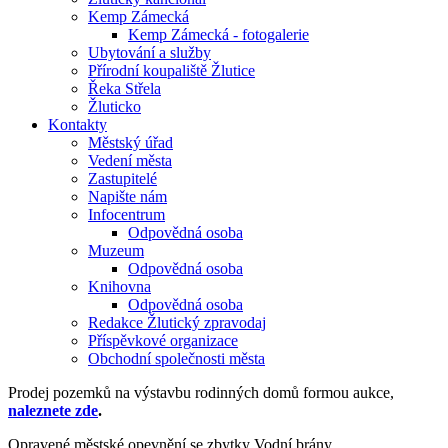
Kemp Zámecká
Kemp Zámecká - fotogalerie
Ubytování a služby
Přírodní koupaliště Žlutice
Řeka Střela
Žluticko
Kontakty
Městský úřad
Vedení města
Zastupitelé
Napište nám
Infocentrum
Odpovědná osoba
Muzeum
Odpovědná osoba
Knihovna
Odpovědná osoba
Redakce Žlutický zpravodaj
Příspěvkové organizace
Obchodní společnosti města
Prodej pozemků na výstavbu rodinných domů formou aukce,
naleznete zde
.
Opravené městské opevnění se zbytky Vodní brány