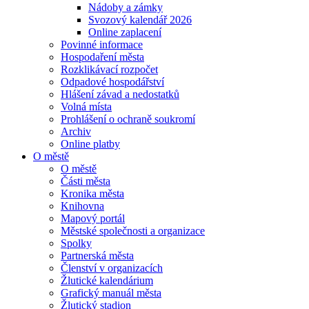
Nádoby a zámky
Svozový kalendář 2026
Online zaplacení
Povinné informace
Hospodaření města
Rozklikávací rozpočet
Odpadové hospodářství
Hlášení závad a nedostatků
Volná místa
Prohlášení o ochraně soukromí
Archiv
Online platby
O městě
O městě
Části města
Kronika města
Knihovna
Mapový portál
Městské společnosti a organizace
Spolky
Partnerská města
Členství v organizacích
Žlutické kalendárium
Grafický manuál města
Žlutický stadion