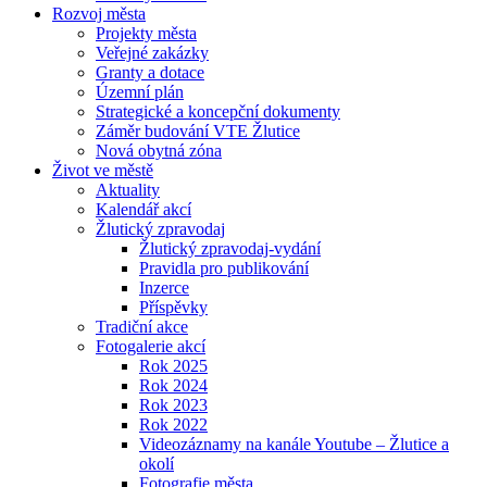
Rozvoj města
Projekty města
Veřejné zakázky
Granty a dotace
Územní plán
Strategické a koncepční dokumenty
Záměr budování VTE Žlutice
Nová obytná zóna
Život ve městě
Aktuality
Kalendář akcí
Žlutický zpravodaj
Žlutický zpravodaj-vydání
Pravidla pro publikování
Inzerce
Příspěvky
Tradiční akce
Fotogalerie akcí
Rok 2025
Rok 2024
Rok 2023
Rok 2022
Videozáznamy na kanále Youtube – Žlutice a
okolí
Fotografie města