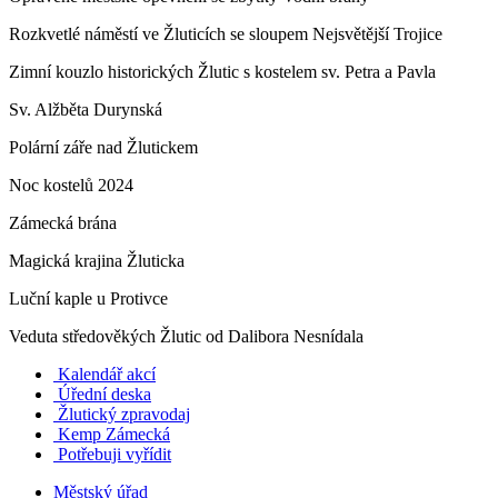
Rozkvetlé náměstí ve Žluticích se sloupem Nejsvětější Trojice
Zimní kouzlo historických Žlutic s kostelem sv. Petra a Pavla
Sv. Alžběta Durynská
Polární záře nad Žlutickem
Noc kostelů 2024
Zámecká brána
Magická krajina Žluticka
Luční kaple u Protivce
Veduta středověkých Žlutic od Dalibora Nesnídala
Kalendář akcí
Úřední deska
Žlutický zpravodaj
​
Kemp Zámecká
Potřebuji vyřídit
Městský úřad