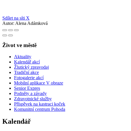
Sdílet na síti X
Autor:
Alena Adámková
Život ve městě
Aktuality
Kalendář akcí
Žlutický zpravodaj
Tradiční akce
Fotogalerie akcí
Mobilní aplikace V obraze
Senior Expres
Podněty a závady
Zdravotnické služby
Příspěvek na kastraci koček
Komunitní centrum Pohoda
Kalendář