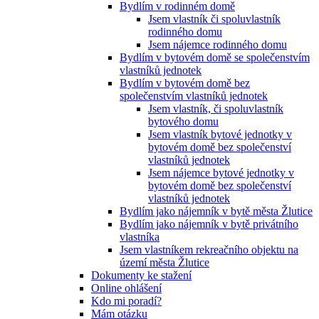
Bydlím v rodinném domě
Jsem vlastník či spoluvlastník
rodinného domu
Jsem nájemce rodinného domu
Bydlím v bytovém domě se společenstvím
vlastníků jednotek
Bydlím v bytovém domě bez
společenstvím vlastníků jednotek
Jsem vlastník, či spoluvlastník
bytového domu
Jsem vlastník bytové jednotky v
bytovém domě bez společenství
vlastníků jednotek
Jsem nájemce bytové jednotky v
bytovém domě bez společenství
vlastníků jednotek
Bydlím jako nájemník v bytě města Žlutice
Bydlím jako nájemník v bytě privátního
vlastníka
Jsem vlastníkem rekreačního objektu na
území města Žlutice
Dokumenty ke stažení
Online ohlášení
Kdo mi poradí?
Mám otázku