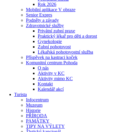
Rok 2026
Mobilní aplikace V obraze
Senior Expres
Podněty a závady
Zdravotnické služby
Privátní zubní praxe
Praktický lékař pro děti a dorost
Gynekologie
Zubní pohotovost
Lékařská pohotovostní služba
Příspěvek na kastraci koček
Komunitní centrum Pohoda
O nás
Aktivity v KC
Aktivity mimo KC
Kontakt
Kalendář akcí
Turista
Infocentrum
Muzeum
Historie
PŘÍRODA
PAMÁTKY
TIPY NA VÝLETY
Žlutický kancionál