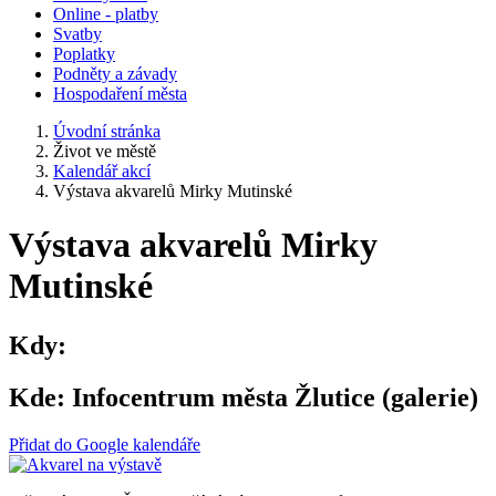
Online - platby
Svatby
Poplatky
Podněty a závady
Hospodaření města
Úvodní stránka
Život ve městě
Kalendář akcí
Výstava akvarelů Mirky Mutinské
Výstava akvarelů Mirky
Mutinské
Kdy:
Kde:
Infocentrum města Žlutice (galerie)
Přidat do Google kalendáře