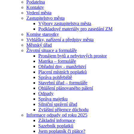
Podatelna
Kontakty
Vedení města
Zastupitelstvo města
Výbory zastupitelstva města
Podkladové materiály pro zasedání ZM
Komise starostky
Vyhlášky, nařízení a předpisy města
Městský úřad
Životní situace a formuláře
Pronájem bytů a nebytových prostor
Matrika – formuláře
Obřadní dny - manželství
Placení místních poplatků
Správa pohřebiště
Stavební úřad – formuláře
Ohlášení plánovaného pálení
Odpady
Správa majetku
Silniční správní úřad
Zvláštní příjemce důchodu
Informace odpady od roku 2025
Základní informace
Sazebník poplatků
Jsem poplatník či plátce?