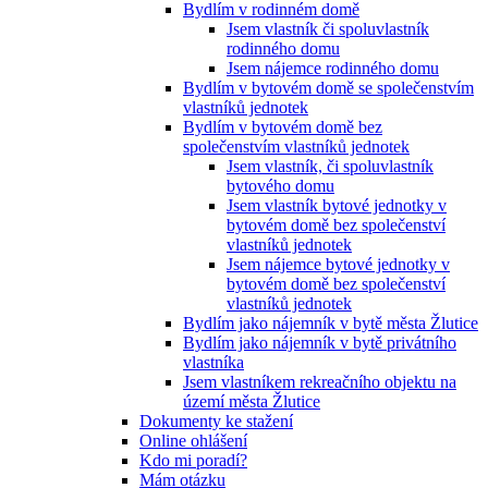
Bydlím v rodinném domě
Jsem vlastník či spoluvlastník
rodinného domu
Jsem nájemce rodinného domu
Bydlím v bytovém domě se společenstvím
vlastníků jednotek
Bydlím v bytovém domě bez
společenstvím vlastníků jednotek
Jsem vlastník, či spoluvlastník
bytového domu
Jsem vlastník bytové jednotky v
bytovém domě bez společenství
vlastníků jednotek
Jsem nájemce bytové jednotky v
bytovém domě bez společenství
vlastníků jednotek
Bydlím jako nájemník v bytě města Žlutice
Bydlím jako nájemník v bytě privátního
vlastníka
Jsem vlastníkem rekreačního objektu na
území města Žlutice
Dokumenty ke stažení
Online ohlášení
Kdo mi poradí?
Mám otázku