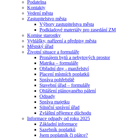
Podatelna
Kontakty
Vedení města
Zastupitelstvo města
Výbory zastupitelstva města
Podkladové materiály pro zasedání ZM
Komise starostky
Vyhlášky, nařízení a předpisy města
Městský úřad
Životní situace a formuláře
Pronájem bytů a nebytových prostor
Matrika – formuláře
Obřadní dny - manželství
Placení místních poplatků
Správa pohřebiště
Stavební úřad – formuláře
Ohlášení plánovaného pálení
Odpady
Správa majetku
Silniční správní úřad
Zvláštní příjemce důchodu
Informace odpady od roku 2025
Základní informace
Sazebník poplatků
Jsem poplatník či plátce?