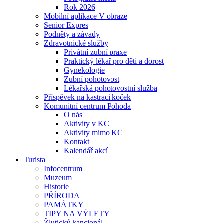
Rok 2026
Mobilní aplikace V obraze
Senior Expres
Podněty a závady
Zdravotnické služby
Privátní zubní praxe
Praktický lékař pro děti a dorost
Gynekologie
Zubní pohotovost
Lékařská pohotovostní služba
Příspěvek na kastraci koček
Komunitní centrum Pohoda
O nás
Aktivity v KC
Aktivity mimo KC
Kontakt
Kalendář akcí
Turista
Infocentrum
Muzeum
Historie
PŘÍRODA
PAMÁTKY
TIPY NA VÝLETY
Žlutický kancionál