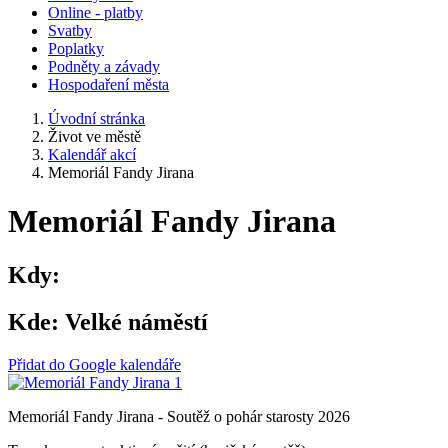
Online - platby
Svatby
Poplatky
Podněty a závady
Hospodaření města
Úvodní stránka
Život ve městě
Kalendář akcí
Memoriál Fandy Jirana
Memoriál Fandy Jirana
Kdy:
Kde:
Velké náměstí
Přidat do Google kalendáře
Memoriál Fandy Jirana - Soutěž o pohár starosty 2026