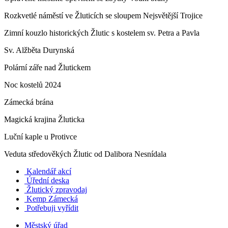
Rozkvetlé náměstí ve Žluticích se sloupem Nejsvětější Trojice
Zimní kouzlo historických Žlutic s kostelem sv. Petra a Pavla
Sv. Alžběta Durynská
Polární záře nad Žlutickem
Noc kostelů 2024
Zámecká brána
Magická krajina Žluticka
Luční kaple u Protivce
Veduta středověkých Žlutic od Dalibora Nesnídala
Kalendář akcí
Úřední deska
Žlutický zpravodaj
​
Kemp Zámecká
Potřebuji vyřídit
Městský úřad