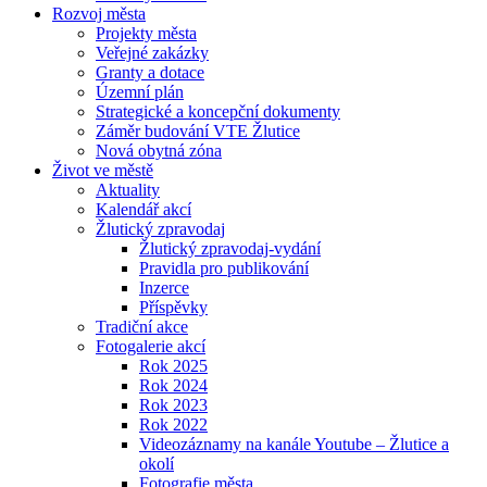
Rozvoj města
Projekty města
Veřejné zakázky
Granty a dotace
Územní plán
Strategické a koncepční dokumenty
Záměr budování VTE Žlutice
Nová obytná zóna
Život ve městě
Aktuality
Kalendář akcí
Žlutický zpravodaj
Žlutický zpravodaj-vydání
Pravidla pro publikování
Inzerce
Příspěvky
Tradiční akce
Fotogalerie akcí
Rok 2025
Rok 2024
Rok 2023
Rok 2022
Videozáznamy na kanále Youtube – Žlutice a
okolí
Fotografie města