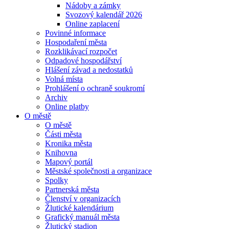
Nádoby a zámky
Svozový kalendář 2026
Online zaplacení
Povinné informace
Hospodaření města
Rozklikávací rozpočet
Odpadové hospodářství
Hlášení závad a nedostatků
Volná místa
Prohlášení o ochraně soukromí
Archiv
Online platby
O městě
O městě
Části města
Kronika města
Knihovna
Mapový portál
Městské společnosti a organizace
Spolky
Partnerská města
Členství v organizacích
Žlutické kalendárium
Grafický manuál města
Žlutický stadion