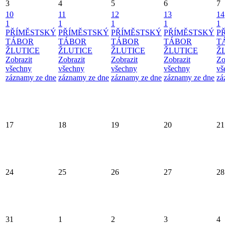
3
4
5
6
7
10
11
12
13
14
1
1
1
1
1
PŘÍMĚSTSKÝ
PŘÍMĚSTSKÝ
PŘÍMĚSTSKÝ
PŘÍMĚSTSKÝ
P
TÁBOR
TÁBOR
TÁBOR
TÁBOR
T
ŽLUTICE
ŽLUTICE
ŽLUTICE
ŽLUTICE
Ž
Zobrazit
Zobrazit
Zobrazit
Zobrazit
Zo
všechny
všechny
všechny
všechny
vš
záznamy ze dne
záznamy ze dne
záznamy ze dne
záznamy ze dne
zá
17
18
19
20
21
24
25
26
27
28
31
1
2
3
4