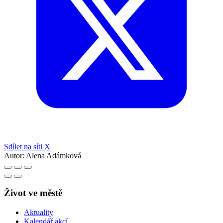
Sdílet na síti X
Autor:
Alena Adámková
Život ve městě
Aktuality
Kalendář akcí