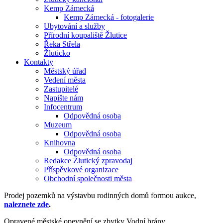
Kemp Zámecká
Kemp Zámecká - fotogalerie
Ubytování a služby
Přírodní koupaliště Žlutice
Řeka Střela
Žluticko
Kontakty
Městský úřad
Vedení města
Zastupitelé
Napište nám
Infocentrum
Odpovědná osoba
Muzeum
Odpovědná osoba
Knihovna
Odpovědná osoba
Redakce Žlutický zpravodaj
Příspěvkové organizace
Obchodní společnosti města
Prodej pozemků na výstavbu rodinných domů formou aukce,
naleznete zde
.
Opravené městské opevnění se zbytky Vodní brány