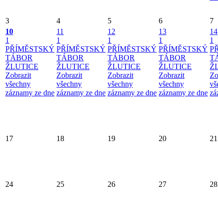
3
4
5
6
7
10
11
12
13
14
1
1
1
1
1
PŘÍMĚSTSKÝ
PŘÍMĚSTSKÝ
PŘÍMĚSTSKÝ
PŘÍMĚSTSKÝ
P
TÁBOR
TÁBOR
TÁBOR
TÁBOR
T
ŽLUTICE
ŽLUTICE
ŽLUTICE
ŽLUTICE
Ž
Zobrazit
Zobrazit
Zobrazit
Zobrazit
Zo
všechny
všechny
všechny
všechny
vš
záznamy ze dne
záznamy ze dne
záznamy ze dne
záznamy ze dne
zá
17
18
19
20
21
24
25
26
27
28