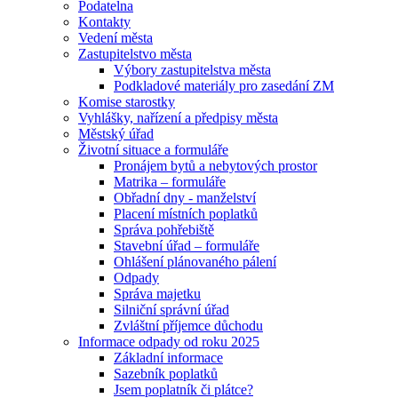
Podatelna
Kontakty
Vedení města
Zastupitelstvo města
Výbory zastupitelstva města
Podkladové materiály pro zasedání ZM
Komise starostky
Vyhlášky, nařízení a předpisy města
Městský úřad
Životní situace a formuláře
Pronájem bytů a nebytových prostor
Matrika – formuláře
Obřadní dny - manželství
Placení místních poplatků
Správa pohřebiště
Stavební úřad – formuláře
Ohlášení plánovaného pálení
Odpady
Správa majetku
Silniční správní úřad
Zvláštní příjemce důchodu
Informace odpady od roku 2025
Základní informace
Sazebník poplatků
Jsem poplatník či plátce?