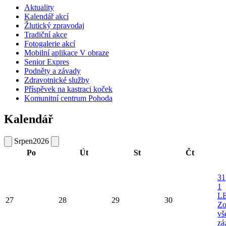
Aktuality
Kalendář akcí
Žlutický zpravodaj
Tradiční akce
Fotogalerie akcí
Mobilní aplikace V obraze
Senior Expres
Podněty a závady
Zdravotnické služby
Příspěvek na kastraci koček
Komunitní centrum Pohoda
Kalendář
Srpen
2026
Po
Út
St
Čt
31
1
L
27
28
29
30
Zo
vš
zá