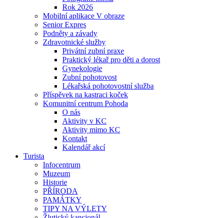
Rok 2026
Mobilní aplikace V obraze
Senior Expres
Podněty a závady
Zdravotnické služby
Privátní zubní praxe
Praktický lékař pro děti a dorost
Gynekologie
Zubní pohotovost
Lékařská pohotovostní služba
Příspěvek na kastraci koček
Komunitní centrum Pohoda
O nás
Aktivity v KC
Aktivity mimo KC
Kontakt
Kalendář akcí
Turista
Infocentrum
Muzeum
Historie
PŘÍRODA
PAMÁTKY
TIPY NA VÝLETY
Žlutický kancionál