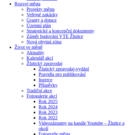
Rozvoj města
Projekty města
Veřejné zakázky
Granty a dotace
Územní plán
Strategické a koncepční dokumenty
Záměr budování VTE Žlutice
Nová obytná zóna
Život ve městě
Aktuality
Kalendář akcí
Žlutický zpravodaj
Žlutický zpravodaj-vydání
Pravidla pro publikování
Inzerce
Příspěvky
Tradiční akce
Fotogalerie akcí
Rok 2025
Rok 2024
Rok 2023
Rok 2022
Videozáznamy na kanále Youtube – Žlutice a
okolí
Fotografie města