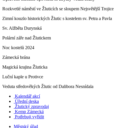
Rozkvetlé náměstí ve Žluticích se sloupem Nejsvětější Trojice
Zimní kouzlo historických Žlutic s kostelem sv. Petra a Pavla
Sv. Alžběta Durynská
Polární záře nad Žlutickem
Noc kostelů 2024
Zámecká brána
Magická krajina Žluticka
Luční kaple u Protivce
Veduta středověkých Žlutic od Dalibora Nesnídala
Kalendář akcí
Úřední deska
Žlutický zpravodaj
​
Kemp Zámecká
Potřebuji vyřídit
Městský úřad