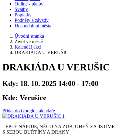
Online - platby
Svatby
Poplatky
Podněty a závady
Hospodaření města
Úvodní stránka
Život ve městě
Kalendář akcí
DRAKIÁDA U VERUŠIC
DRAKIÁDA U VERUŠIC
Kdy:
18. 10. 2025 14:00 - 17:00
Kde:
Verušice
Přidat do Google kalendáře
TEPLÉ NÁPOJE, NĚCO NA ZUB, OHEŇ ZAJISTÍME
S SEBOU BUŘTÍKY A DRAKY