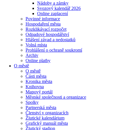
Nádoby a zámky
Svozový kalendář 2026
Online zaplacení
Povinné informace
Hospodaření města
Rozklikávací rozpočet
Odpadové hospodářství
Hlášení závad a nedostatků
Volná místa
Prohlášení o ochraně soukromí
Archiv
Online platby
O městě
O městě
Části města
Kronika města
Knihovna
Mapový portál
Městské společnosti a organizace
Spolky
Partnerská města
Členství v organizacích
Žlutické kalendárium
Grafický manuál města
Žlutický stadion