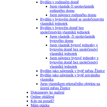
Bydlím v rodinném domě
Jsem vlastník či spoluvlastník
rodinného domu
Jsem nájemce rodinného domu
Bydlím v bytovém domě se společenstvím
vlastníků jednotek
Bydlím v bytovém domě bez
společenstvím vlastníků jednotek
Jsem vlastník, či spoluvlastník
bytového domu
Jsem vlastník bytové jednotky v
bytovém domě bez společenství
vlastníků jednotek
Jsem nájemce bytové jednotky v
bytovém domě bez společenství
vlastníků jednotek
Bydlím jako nájemník v bytě města Žlutice
Bydlím jako nájemník v bytě privátního
vlastníka
Jsem vlastníkem rekreačního objektu na
území města Žlutice
Dokumenty ke stažení
Online ohlášení
Kdo mi poradí?
Mám otázku