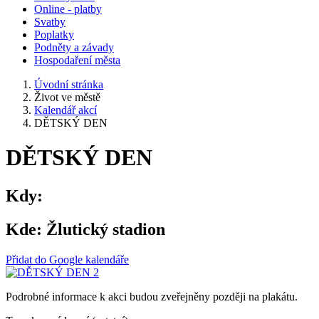
Online - platby
Svatby
Poplatky
Podněty a závady
Hospodaření města
Úvodní stránka
Život ve městě
Kalendář akcí
DĚTSKÝ DEN
DĚTSKÝ DEN
Kdy:
Kde:
Žlutický stadion
Přidat do Google kalendáře
Podrobné informace k akci budou zveřejněny později na plakátu.