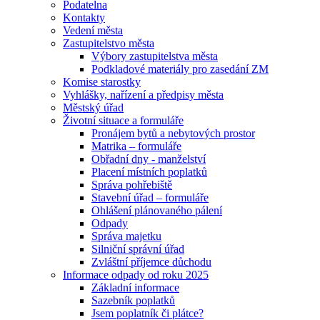
Podatelna
Kontakty
Vedení města
Zastupitelstvo města
Výbory zastupitelstva města
Podkladové materiály pro zasedání ZM
Komise starostky
Vyhlášky, nařízení a předpisy města
Městský úřad
Životní situace a formuláře
Pronájem bytů a nebytových prostor
Matrika – formuláře
Obřadní dny - manželství
Placení místních poplatků
Správa pohřebiště
Stavební úřad – formuláře
Ohlášení plánovaného pálení
Odpady
Správa majetku
Silniční správní úřad
Zvláštní příjemce důchodu
Informace odpady od roku 2025
Základní informace
Sazebník poplatků
Jsem poplatník či plátce?