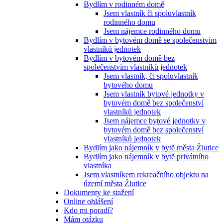
Bydlím v rodinném domě
Jsem vlastník či spoluvlastník
rodinného domu
Jsem nájemce rodinného domu
Bydlím v bytovém domě se společenstvím
vlastníků jednotek
Bydlím v bytovém domě bez
společenstvím vlastníků jednotek
Jsem vlastník, či spoluvlastník
bytového domu
Jsem vlastník bytové jednotky v
bytovém domě bez společenství
vlastníků jednotek
Jsem nájemce bytové jednotky v
bytovém domě bez společenství
vlastníků jednotek
Bydlím jako nájemník v bytě města Žlutice
Bydlím jako nájemník v bytě privátního
vlastníka
Jsem vlastníkem rekreačního objektu na
území města Žlutice
Dokumenty ke stažení
Online ohlášení
Kdo mi poradí?
Mám otázku