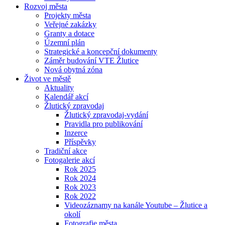
Rozvoj města
Projekty města
Veřejné zakázky
Granty a dotace
Územní plán
Strategické a koncepční dokumenty
Záměr budování VTE Žlutice
Nová obytná zóna
Život ve městě
Aktuality
Kalendář akcí
Žlutický zpravodaj
Žlutický zpravodaj-vydání
Pravidla pro publikování
Inzerce
Příspěvky
Tradiční akce
Fotogalerie akcí
Rok 2025
Rok 2024
Rok 2023
Rok 2022
Videozáznamy na kanále Youtube – Žlutice a
okolí
Fotografie města