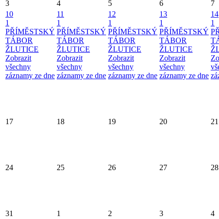
3
4
5
6
7
10
11
12
13
14
1
1
1
1
1
PŘÍMĚSTSKÝ
PŘÍMĚSTSKÝ
PŘÍMĚSTSKÝ
PŘÍMĚSTSKÝ
P
TÁBOR
TÁBOR
TÁBOR
TÁBOR
T
ŽLUTICE
ŽLUTICE
ŽLUTICE
ŽLUTICE
Ž
Zobrazit
Zobrazit
Zobrazit
Zobrazit
Zo
všechny
všechny
všechny
všechny
vš
záznamy ze dne
záznamy ze dne
záznamy ze dne
záznamy ze dne
zá
17
18
19
20
21
24
25
26
27
28
31
1
2
3
4