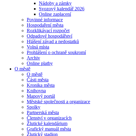
Nádoby a zámky
Svozový kalendář 2026
Online zaplacení
Povinné informace
Hospodaření města
Rozklikávací rozpočet
Odpadové hospodářství
Hlášení závad a nedostatků
Volná místa
Prohlášení o ochraně soukromí
Archiv
Online platby
O městě
O městě
Části města
Kronika města
Knihovna
Mapový portál
Městské společnosti a organizace
Spolky
Partnerská města
Členství v organizacích
Žlutické kalendárium
Grafický manuál města
Žlutický stadion