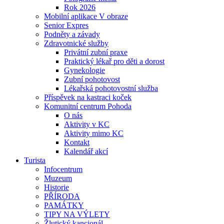
Rok 2026
Mobilní aplikace V obraze
Senior Expres
Podněty a závady
Zdravotnické služby
Privátní zubní praxe
Praktický lékař pro děti a dorost
Gynekologie
Zubní pohotovost
Lékařská pohotovostní služba
Příspěvek na kastraci koček
Komunitní centrum Pohoda
O nás
Aktivity v KC
Aktivity mimo KC
Kontakt
Kalendář akcí
Turista
Infocentrum
Muzeum
Historie
PŘÍRODA
PAMÁTKY
TIPY NA VÝLETY
Žlutický kancionál