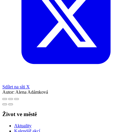
Sdílet na síti X
Autor:
Alena Adámková
Život ve městě
Aktuality
Kalendář akcí