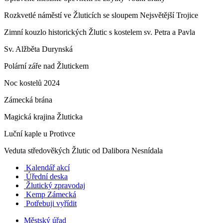
Rozkvetlé náměstí ve Žluticích se sloupem Nejsvětější Trojice
Zimní kouzlo historických Žlutic s kostelem sv. Petra a Pavla
Sv. Alžběta Durynská
Polární záře nad Žlutickem
Noc kostelů 2024
Zámecká brána
Magická krajina Žluticka
Luční kaple u Protivce
Veduta středověkých Žlutic od Dalibora Nesnídala
Kalendář akcí
Úřední deska
Žlutický zpravodaj
​
Kemp Zámecká
Potřebuji vyřídit
Městský úřad