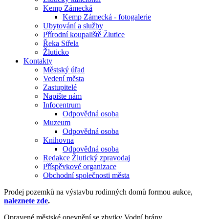
Kemp Zámecká
Kemp Zámecká - fotogalerie
Ubytování a služby
Přírodní koupaliště Žlutice
Řeka Střela
Žluticko
Kontakty
Městský úřad
Vedení města
Zastupitelé
Napište nám
Infocentrum
Odpovědná osoba
Muzeum
Odpovědná osoba
Knihovna
Odpovědná osoba
Redakce Žlutický zpravodaj
Příspěvkové organizace
Obchodní společnosti města
Prodej pozemků na výstavbu rodinných domů formou aukce,
naleznete zde
.
Opravené městské opevnění se zbytky Vodní brány