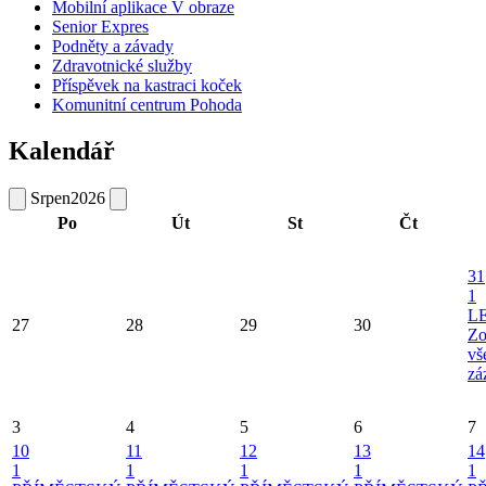
Mobilní aplikace V obraze
Senior Expres
Podněty a závady
Zdravotnické služby
Příspěvek na kastraci koček
Komunitní centrum Pohoda
Kalendář
Srpen
2026
Po
Út
St
Čt
31
1
L
27
28
29
30
Zo
vš
zá
3
4
5
6
7
10
11
12
13
14
1
1
1
1
1