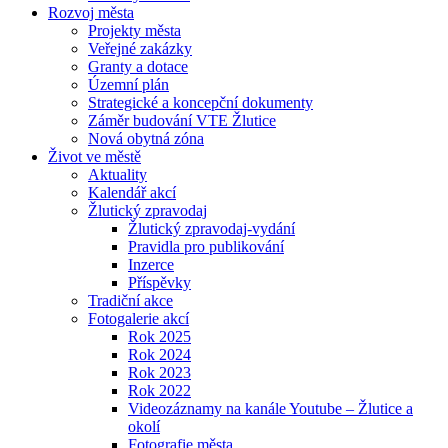
Rozvoj města
Projekty města
Veřejné zakázky
Granty a dotace
Územní plán
Strategické a koncepční dokumenty
Záměr budování VTE Žlutice
Nová obytná zóna
Život ve městě
Aktuality
Kalendář akcí
Žlutický zpravodaj
Žlutický zpravodaj-vydání
Pravidla pro publikování
Inzerce
Příspěvky
Tradiční akce
Fotogalerie akcí
Rok 2025
Rok 2024
Rok 2023
Rok 2022
Videozáznamy na kanále Youtube – Žlutice a
okolí
Fotografie města