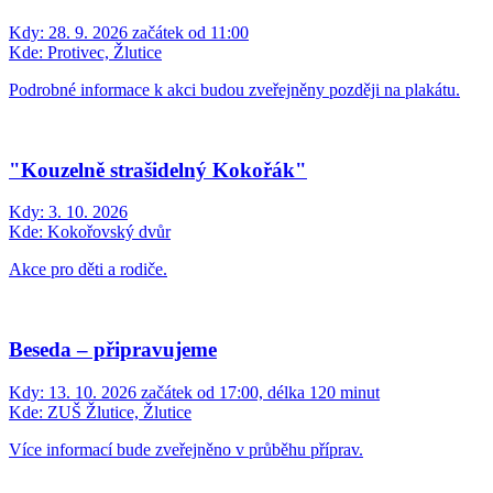
Kdy:
28. 9. 2026 začátek od 11:00
Kde:
Protivec, Žlutice
Podrobné informace k akci budou zveřejněny později na plakátu.
"Kouzelně strašidelný Kokořák"
Kdy:
3. 10. 2026
Kde:
Kokořovský dvůr
Akce pro děti a rodiče.
Beseda – připravujeme
Kdy:
13. 10. 2026 začátek od 17:00, délka 120 minut
Kde:
ZUŠ Žlutice, Žlutice
Více informací bude zveřejněno v průběhu příprav.