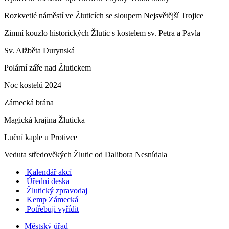
Rozkvetlé náměstí ve Žluticích se sloupem Nejsvětější Trojice
Zimní kouzlo historických Žlutic s kostelem sv. Petra a Pavla
Sv. Alžběta Durynská
Polární záře nad Žlutickem
Noc kostelů 2024
Zámecká brána
Magická krajina Žluticka
Luční kaple u Protivce
Veduta středověkých Žlutic od Dalibora Nesnídala
Kalendář akcí
Úřední deska
Žlutický zpravodaj
​
Kemp Zámecká
Potřebuji vyřídit
Městský úřad