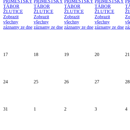
PŘÍMĚSTSKÝ
PŘÍMĚSTSKÝ
PŘÍMĚSTSKÝ
PŘÍMĚSTSKÝ
P
TÁBOR
TÁBOR
TÁBOR
TÁBOR
T
ŽLUTICE
ŽLUTICE
ŽLUTICE
ŽLUTICE
Ž
Zobrazit
Zobrazit
Zobrazit
Zobrazit
Zo
všechny
všechny
všechny
všechny
vš
záznamy ze dne
záznamy ze dne
záznamy ze dne
záznamy ze dne
zá
17
18
19
20
21
24
25
26
27
28
31
1
2
3
4