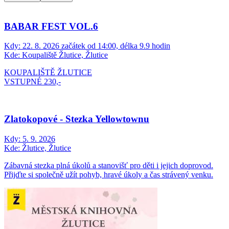
BABAR FEST VOL.6
Kdy:
22. 8. 2026 začátek od 14:00, délka 9.9 hodin
Kde:
Koupaliště Žlutice, Žlutice
KOUPALIŠTĚ ŽLUTICE
VSTUPNÉ 230,-
Zlatokopové - Stezka Yellowtownu
Kdy:
5. 9. 2026
Kde:
Žlutice, Žlutice
Zábavná stezka plná úkolů a stanovišť pro děti i jejich doprovod.
Přijďte si společně užít pohyb, hravé úkoly a čas strávený venku.