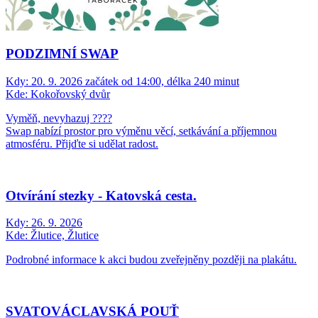
PODZIMNÍ SWAP
Kdy:
20. 9. 2026 začátek od 14:00, délka 240 minut
Kde:
Kokořovský dvůr
Vyměň, nevyhazuj ????
Swap nabízí prostor pro výměnu věcí, setkávání a příjemnou
atmosféru. Přijďte si udělat radost.
Otvírání stezky - Katovská cesta.
Kdy:
26. 9. 2026
Kde:
Žlutice, Žlutice
Podrobné informace k akci budou zveřejněny později na plakátu.
SVATOVÁCLAVSKÁ POUŤ