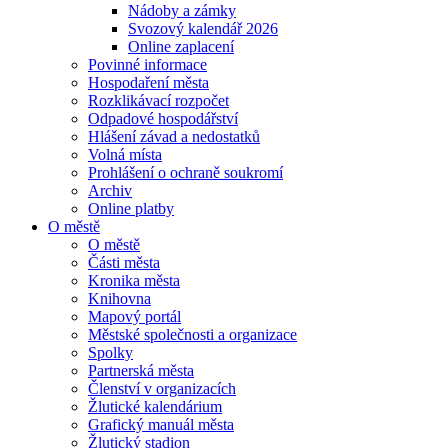
Nádoby a zámky
Svozový kalendář 2026
Online zaplacení
Povinné informace
Hospodaření města
Rozklikávací rozpočet
Odpadové hospodářství
Hlášení závad a nedostatků
Volná místa
Prohlášení o ochraně soukromí
Archiv
Online platby
O městě
O městě
Části města
Kronika města
Knihovna
Mapový portál
Městské společnosti a organizace
Spolky
Partnerská města
Členství v organizacích
Žlutické kalendárium
Grafický manuál města
Žlutický stadion