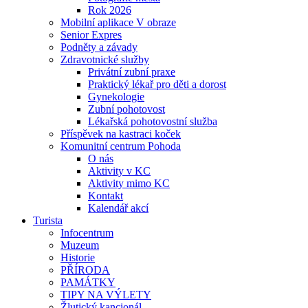
Rok 2026
Mobilní aplikace V obraze
Senior Expres
Podněty a závady
Zdravotnické služby
Privátní zubní praxe
Praktický lékař pro děti a dorost
Gynekologie
Zubní pohotovost
Lékařská pohotovostní služba
Příspěvek na kastraci koček
Komunitní centrum Pohoda
O nás
Aktivity v KC
Aktivity mimo KC
Kontakt
Kalendář akcí
Turista
Infocentrum
Muzeum
Historie
PŘÍRODA
PAMÁTKY
TIPY NA VÝLETY
Žlutický kancionál