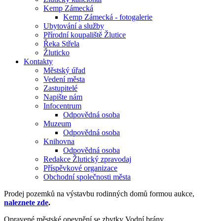
Kemp Zámecká
Kemp Zámecká - fotogalerie
Ubytování a služby
Přírodní koupaliště Žlutice
Řeka Střela
Žluticko
Kontakty
Městský úřad
Vedení města
Zastupitelé
Napište nám
Infocentrum
Odpovědná osoba
Muzeum
Odpovědná osoba
Knihovna
Odpovědná osoba
Redakce Žlutický zpravodaj
Příspěvkové organizace
Obchodní společnosti města
Prodej pozemků na výstavbu rodinných domů formou aukce,
naleznete zde
.
Opravené městské opevnění se zbytky Vodní brány