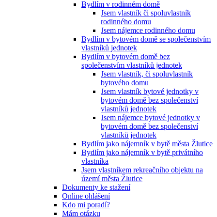
Bydlím v rodinném domě
Jsem vlastník či spoluvlastník
rodinného domu
Jsem nájemce rodinného domu
Bydlím v bytovém domě se společenstvím
vlastníků jednotek
Bydlím v bytovém domě bez
společenstvím vlastníků jednotek
Jsem vlastník, či spoluvlastník
bytového domu
Jsem vlastník bytové jednotky v
bytovém domě bez společenství
vlastníků jednotek
Jsem nájemce bytové jednotky v
bytovém domě bez společenství
vlastníků jednotek
Bydlím jako nájemník v bytě města Žlutice
Bydlím jako nájemník v bytě privátního
vlastníka
Jsem vlastníkem rekreačního objektu na
území města Žlutice
Dokumenty ke stažení
Online ohlášení
Kdo mi poradí?
Mám otázku