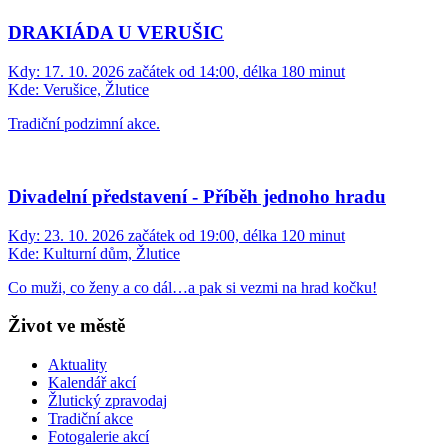
DRAKIÁDA U VERUŠIC
Kdy:
17. 10. 2026 začátek od 14:00, délka 180 minut
Kde:
Verušice, Žlutice
Tradiční podzimní akce.
Divadelní představení - Příběh jednoho hradu
Kdy:
23. 10. 2026 začátek od 19:00, délka 120 minut
Kde:
Kulturní dům, Žlutice
Co muži, co ženy a co dál…a pak si vezmi na hrad kočku!
Život ve městě
Aktuality
Kalendář akcí
Žlutický zpravodaj
Tradiční akce
Fotogalerie akcí