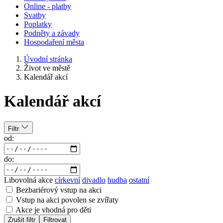
Online - platby
Svatby
Poplatky
Podněty a závady
Hospodaření města
Úvodní stránka
Život ve městě
Kalendář akcí
Kalendář akcí
Filtr
od:
do:
Libovolná akce
církevní
divadlo
hudba
ostatní
Bezbariérový vstup na akci
Vstup na akci povolen se zvířaty
Akce je vhodná pro děti
Zrušit filtr
Filtrovat