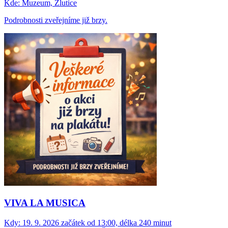
Kde:
Muzeum, Žlutice
Podrobnosti zveřejníme již brzy.
VIVA LA MUSICA
Kdy:
19. 9. 2026 začátek od 13:00, délka 240 minut