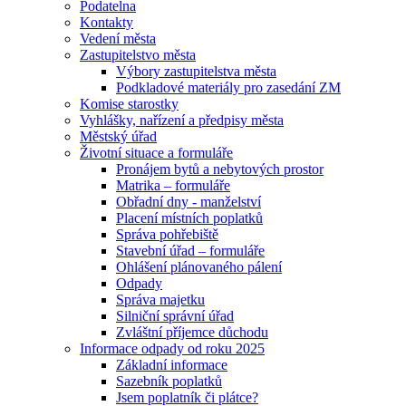
Podatelna
Kontakty
Vedení města
Zastupitelstvo města
Výbory zastupitelstva města
Podkladové materiály pro zasedání ZM
Komise starostky
Vyhlášky, nařízení a předpisy města
Městský úřad
Životní situace a formuláře
Pronájem bytů a nebytových prostor
Matrika – formuláře
Obřadní dny - manželství
Placení místních poplatků
Správa pohřebiště
Stavební úřad – formuláře
Ohlášení plánovaného pálení
Odpady
Správa majetku
Silniční správní úřad
Zvláštní příjemce důchodu
Informace odpady od roku 2025
Základní informace
Sazebník poplatků
Jsem poplatník či plátce?