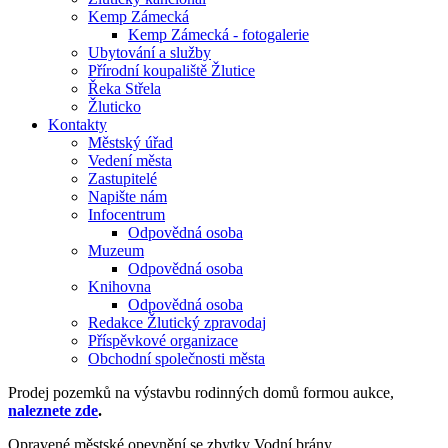
Kemp Zámecká
Kemp Zámecká - fotogalerie
Ubytování a služby
Přírodní koupaliště Žlutice
Řeka Střela
Žluticko
Kontakty
Městský úřad
Vedení města
Zastupitelé
Napište nám
Infocentrum
Odpovědná osoba
Muzeum
Odpovědná osoba
Knihovna
Odpovědná osoba
Redakce Žlutický zpravodaj
Příspěvkové organizace
Obchodní společnosti města
Prodej pozemků na výstavbu rodinných domů formou aukce,
naleznete zde
.
Opravené městské opevnění se zbytky Vodní brány