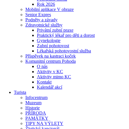
Rok 2026
Mobilní aplikace V obraze
Senior Expres
Podněty a závady
Zdravotnické služby
Privátní zubní praxe
Praktický lékař pro děti a dorost
Gynekologie
Zubní pohotovost
Lékařská pohotovostní služba
Příspěvek na kastraci koček
Komunitní centrum Pohoda
O nás
Aktivity v KC
Aktivity mimo KC
Kontakt
Kalendář akcí
Turista
Infocentrum
Muzeum
Historie
PŘÍRODA
PAMÁTKY
TIPY NA VÝLETY
Žlutický kancionál