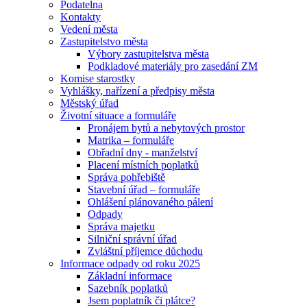
Podatelna
Kontakty
Vedení města
Zastupitelstvo města
Výbory zastupitelstva města
Podkladové materiály pro zasedání ZM
Komise starostky
Vyhlášky, nařízení a předpisy města
Městský úřad
Životní situace a formuláře
Pronájem bytů a nebytových prostor
Matrika – formuláře
Obřadní dny - manželství
Placení místních poplatků
Správa pohřebiště
Stavební úřad – formuláře
Ohlášení plánovaného pálení
Odpady
Správa majetku
Silniční správní úřad
Zvláštní příjemce důchodu
Informace odpady od roku 2025
Základní informace
Sazebník poplatků
Jsem poplatník či plátce?