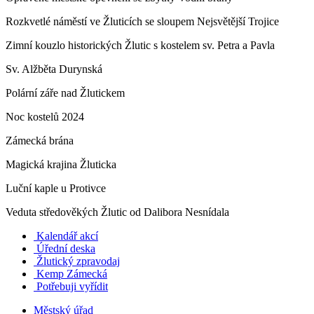
Rozkvetlé náměstí ve Žluticích se sloupem Nejsvětější Trojice
Zimní kouzlo historických Žlutic s kostelem sv. Petra a Pavla
Sv. Alžběta Durynská
Polární záře nad Žlutickem
Noc kostelů 2024
Zámecká brána
Magická krajina Žluticka
Luční kaple u Protivce
Veduta středověkých Žlutic od Dalibora Nesnídala
Kalendář akcí
Úřední deska
Žlutický zpravodaj
​
Kemp Zámecká
Potřebuji vyřídit
Městský úřad