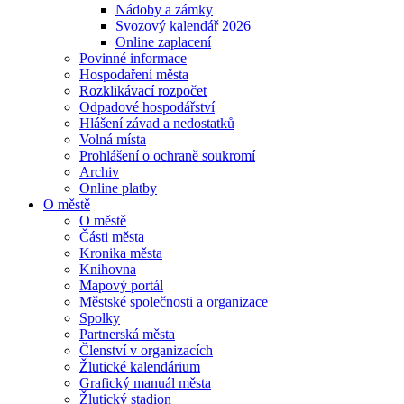
Nádoby a zámky
Svozový kalendář 2026
Online zaplacení
Povinné informace
Hospodaření města
Rozklikávací rozpočet
Odpadové hospodářství
Hlášení závad a nedostatků
Volná místa
Prohlášení o ochraně soukromí
Archiv
Online platby
O městě
O městě
Části města
Kronika města
Knihovna
Mapový portál
Městské společnosti a organizace
Spolky
Partnerská města
Členství v organizacích
Žlutické kalendárium
Grafický manuál města
Žlutický stadion