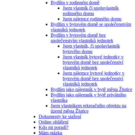
Bydlím v rodinném domě
Jsem vlastník či spoluvlastník
rodinného domu
Jsem nájemce rodinného domu
Bydlím v bytovém domě se společenstvím
vlastníků jednotek
Bydlím v bytovém domě bez
společenstvím vlastníků jednotek
Jsem vlastník, či spoluvlastník
bytového domu
Jsem vlastník bytové jednotky v
bytovém domě bez společenství
vlastníků jednotek
Jsem nájemce bytové jednotky v
bytovém domě bez společenství
vlastníků jednotek
Bydlím jako nájemník v bytě města Žlutice
Bydlím jako nájemník v bytě privátního
vlastníka
Jsem vlastníkem rekreačního objektu na
území města Žlutice
Dokumenty ke stažení
Online ohlášení
Kdo mi poradí?
Mám otázku