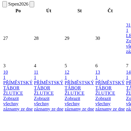
Srpen
2026
Po
Út
St
Čt
31
1
L
27
28
29
30
Zo
vš
zá
3
4
5
6
7
10
11
12
13
14
1
1
1
1
1
PŘÍMĚSTSKÝ
PŘÍMĚSTSKÝ
PŘÍMĚSTSKÝ
PŘÍMĚSTSKÝ
P
TÁBOR
TÁBOR
TÁBOR
TÁBOR
T
ŽLUTICE
ŽLUTICE
ŽLUTICE
ŽLUTICE
Ž
Zobrazit
Zobrazit
Zobrazit
Zobrazit
Zo
všechny
všechny
všechny
všechny
vš
záznamy ze dne
záznamy ze dne
záznamy ze dne
záznamy ze dne
zá