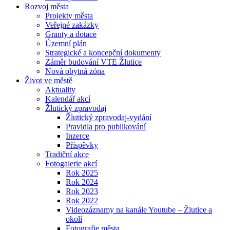
Rozvoj města
Projekty města
Veřejné zakázky
Granty a dotace
Územní plán
Strategické a koncepční dokumenty
Záměr budování VTE Žlutice
Nová obytná zóna
Život ve městě
Aktuality
Kalendář akcí
Žlutický zpravodaj
Žlutický zpravodaj-vydání
Pravidla pro publikování
Inzerce
Příspěvky
Tradiční akce
Fotogalerie akcí
Rok 2025
Rok 2024
Rok 2023
Rok 2022
Videozáznamy na kanále Youtube – Žlutice a
okolí
Fotografie města