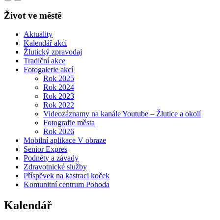
Život ve městě
Aktuality
Kalendář akcí
Žlutický zpravodaj
Tradiční akce
Fotogalerie akcí
Rok 2025
Rok 2024
Rok 2023
Rok 2022
Videozáznamy na kanále Youtube – Žlutice a okolí
Fotografie města
Rok 2026
Mobilní aplikace V obraze
Senior Expres
Podněty a závady
Zdravotnické služby
Příspěvek na kastraci koček
Komunitní centrum Pohoda
Kalendář