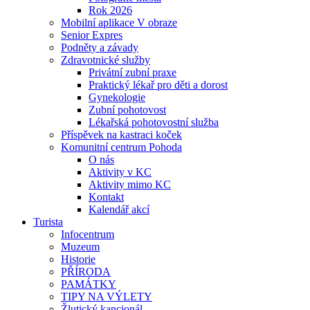
Rok 2026
Mobilní aplikace V obraze
Senior Expres
Podněty a závady
Zdravotnické služby
Privátní zubní praxe
Praktický lékař pro děti a dorost
Gynekologie
Zubní pohotovost
Lékařská pohotovostní služba
Příspěvek na kastraci koček
Komunitní centrum Pohoda
O nás
Aktivity v KC
Aktivity mimo KC
Kontakt
Kalendář akcí
Turista
Infocentrum
Muzeum
Historie
PŘÍRODA
PAMÁTKY
TIPY NA VÝLETY
Žlutický kancionál