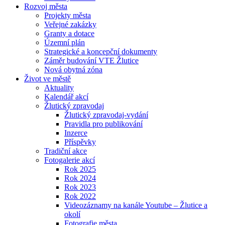
Rozvoj města
Projekty města
Veřejné zakázky
Granty a dotace
Územní plán
Strategické a koncepční dokumenty
Záměr budování VTE Žlutice
Nová obytná zóna
Život ve městě
Aktuality
Kalendář akcí
Žlutický zpravodaj
Žlutický zpravodaj-vydání
Pravidla pro publikování
Inzerce
Příspěvky
Tradiční akce
Fotogalerie akcí
Rok 2025
Rok 2024
Rok 2023
Rok 2022
Videozáznamy na kanále Youtube – Žlutice a
okolí
Fotografie města