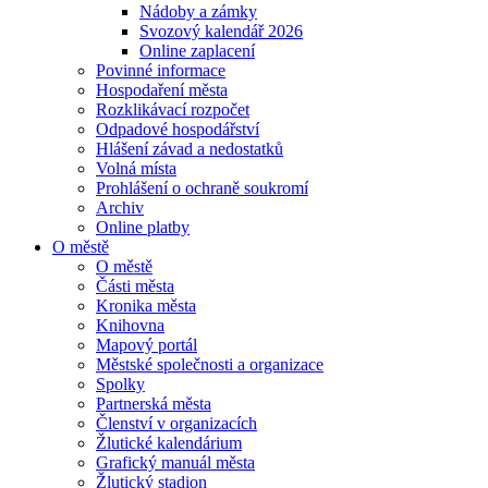
Nádoby a zámky
Svozový kalendář 2026
Online zaplacení
Povinné informace
Hospodaření města
Rozklikávací rozpočet
Odpadové hospodářství
Hlášení závad a nedostatků
Volná místa
Prohlášení o ochraně soukromí
Archiv
Online platby
O městě
O městě
Části města
Kronika města
Knihovna
Mapový portál
Městské společnosti a organizace
Spolky
Partnerská města
Členství v organizacích
Žlutické kalendárium
Grafický manuál města
Žlutický stadion