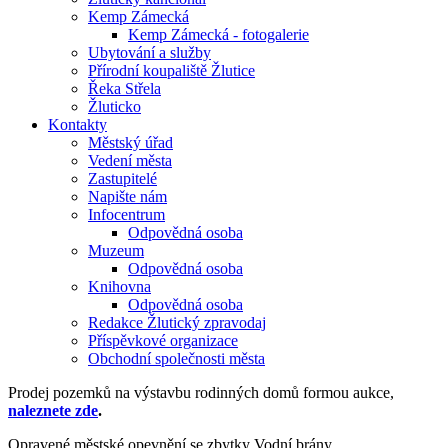
Kemp Zámecká
Kemp Zámecká - fotogalerie
Ubytování a služby
Přírodní koupaliště Žlutice
Řeka Střela
Žluticko
Kontakty
Městský úřad
Vedení města
Zastupitelé
Napište nám
Infocentrum
Odpovědná osoba
Muzeum
Odpovědná osoba
Knihovna
Odpovědná osoba
Redakce Žlutický zpravodaj
Příspěvkové organizace
Obchodní společnosti města
Prodej pozemků na výstavbu rodinných domů formou aukce,
naleznete zde
.
Opravené městské opevnění se zbytky Vodní brány