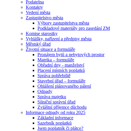
Podatelna
Kontakty
Vedení města
Zastupitelstvo města
Výbory zastupitelstva města
Podkladové materiály pro zasedání ZM
Komise starostky
Vyhlášky, nařízení a předpisy města
Městský úřad
Životní situace a formuláře
Pronájem bytů a nebytových prostor
Matrika – formuláře
Obřadní dny - manželství
Placení místních poplatků
Správa pohřebiště
Stavební úřad – formuláře
Ohlášení plánovaného pálení
Odpady
Správa majetku
Silniční správní úřad
Zvláštní příjemce důchodu
Informace odpady od roku 2025
Základní informace
Sazebník poplatků
Jsem poplatník či plátce?