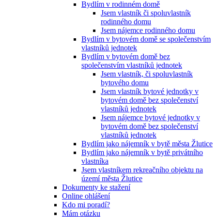
Bydlím v rodinném domě
Jsem vlastník či spoluvlastník
rodinného domu
Jsem nájemce rodinného domu
Bydlím v bytovém domě se společenstvím
vlastníků jednotek
Bydlím v bytovém domě bez
společenstvím vlastníků jednotek
Jsem vlastník, či spoluvlastník
bytového domu
Jsem vlastník bytové jednotky v
bytovém domě bez společenství
vlastníků jednotek
Jsem nájemce bytové jednotky v
bytovém domě bez společenství
vlastníků jednotek
Bydlím jako nájemník v bytě města Žlutice
Bydlím jako nájemník v bytě privátního
vlastníka
Jsem vlastníkem rekreačního objektu na
území města Žlutice
Dokumenty ke stažení
Online ohlášení
Kdo mi poradí?
Mám otázku