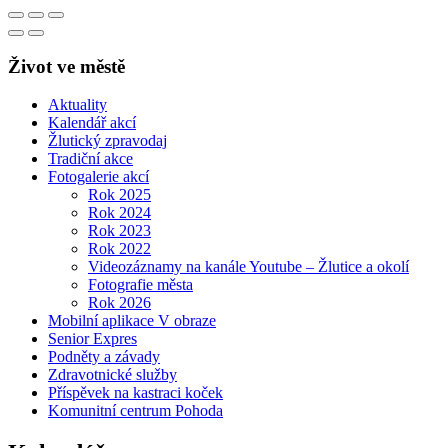
Život ve městě
Aktuality
Kalendář akcí
Žlutický zpravodaj
Tradiční akce
Fotogalerie akcí
Rok 2025
Rok 2024
Rok 2023
Rok 2022
Videozáznamy na kanále Youtube – Žlutice a okolí
Fotografie města
Rok 2026
Mobilní aplikace V obraze
Senior Expres
Podněty a závady
Zdravotnické služby
Příspěvek na kastraci koček
Komunitní centrum Pohoda