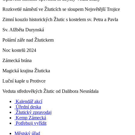
Rozkvetlé náměstí ve Žluticích se sloupem Nejsvětější Trojice
Zimní kouzlo historických Žlutic s kostelem sv. Petra a Pavla
Sv. Alžběta Durynská
Polární záře nad Žlutickem
Noc kostelů 2024
Zámecká brána
Magická krajina Žluticka
Luční kaple u Protivce
Veduta středověkých Žlutic od Dalibora Nesnídala
Kalendář akcí
Úřední deska
Žlutický zpravodaj
​
Kemp Zámecká
Potřebuji vyřídit
Městský úřad