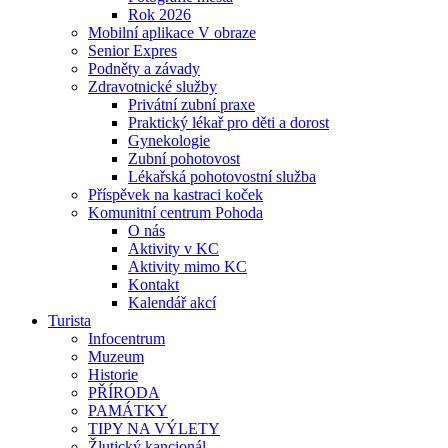
Rok 2026
Mobilní aplikace V obraze
Senior Expres
Podněty a závady
Zdravotnické služby
Privátní zubní praxe
Praktický lékař pro děti a dorost
Gynekologie
Zubní pohotovost
Lékařská pohotovostní služba
Příspěvek na kastraci koček
Komunitní centrum Pohoda
O nás
Aktivity v KC
Aktivity mimo KC
Kontakt
Kalendář akcí
Turista
Infocentrum
Muzeum
Historie
PŘÍRODA
PAMÁTKY
TIPY NA VÝLETY
Žlutický kancionál