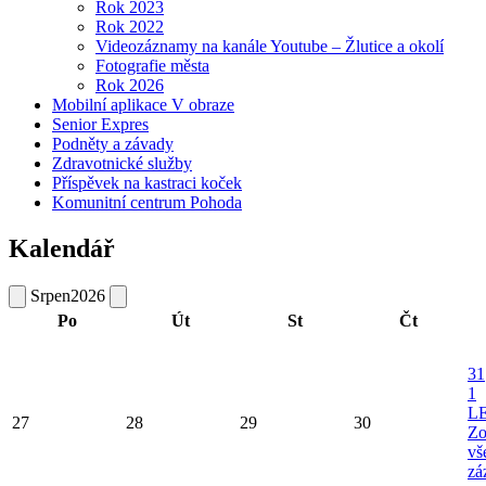
Rok 2023
Rok 2022
Videozáznamy na kanále Youtube – Žlutice a okolí
Fotografie města
Rok 2026
Mobilní aplikace V obraze
Senior Expres
Podněty a závady
Zdravotnické služby
Příspěvek na kastraci koček
Komunitní centrum Pohoda
Kalendář
Srpen
2026
Po
Út
St
Čt
31
1
L
27
28
29
30
Zo
vš
zá