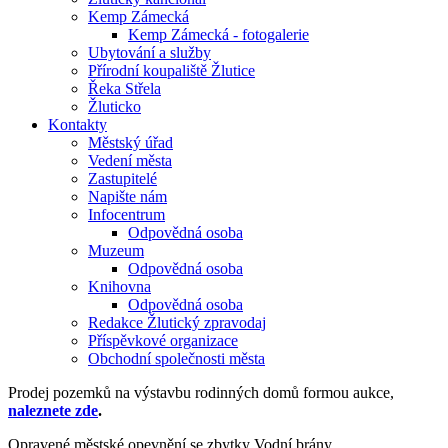
Kemp Zámecká
Kemp Zámecká - fotogalerie
Ubytování a služby
Přírodní koupaliště Žlutice
Řeka Střela
Žluticko
Kontakty
Městský úřad
Vedení města
Zastupitelé
Napište nám
Infocentrum
Odpovědná osoba
Muzeum
Odpovědná osoba
Knihovna
Odpovědná osoba
Redakce Žlutický zpravodaj
Příspěvkové organizace
Obchodní společnosti města
Prodej pozemků na výstavbu rodinných domů formou aukce,
naleznete zde
.
Opravené městské opevnění se zbytky Vodní brány