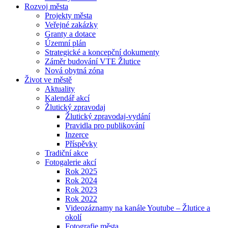
Rozvoj města
Projekty města
Veřejné zakázky
Granty a dotace
Územní plán
Strategické a koncepční dokumenty
Záměr budování VTE Žlutice
Nová obytná zóna
Život ve městě
Aktuality
Kalendář akcí
Žlutický zpravodaj
Žlutický zpravodaj-vydání
Pravidla pro publikování
Inzerce
Příspěvky
Tradiční akce
Fotogalerie akcí
Rok 2025
Rok 2024
Rok 2023
Rok 2022
Videozáznamy na kanále Youtube – Žlutice a
okolí
Fotografie města