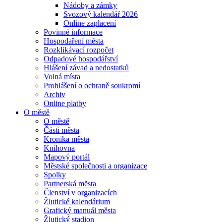
Nádoby a zámky
Svozový kalendář 2026
Online zaplacení
Povinné informace
Hospodaření města
Rozklikávací rozpočet
Odpadové hospodářství
Hlášení závad a nedostatků
Volná místa
Prohlášení o ochraně soukromí
Archiv
Online platby
O městě
O městě
Části města
Kronika města
Knihovna
Mapový portál
Městské společnosti a organizace
Spolky
Partnerská města
Členství v organizacích
Žlutické kalendárium
Grafický manuál města
Žlutický stadion