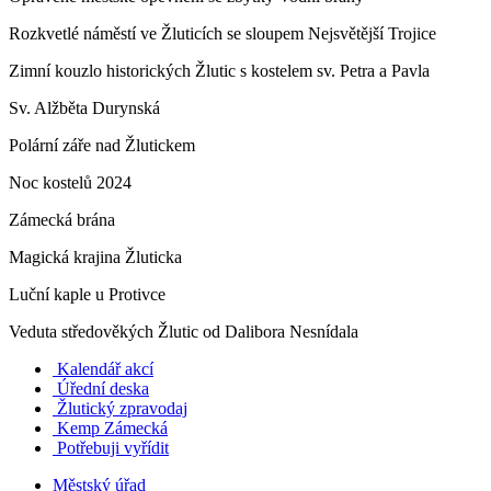
Rozkvetlé náměstí ve Žluticích se sloupem Nejsvětější Trojice
Zimní kouzlo historických Žlutic s kostelem sv. Petra a Pavla
Sv. Alžběta Durynská
Polární záře nad Žlutickem
Noc kostelů 2024
Zámecká brána
Magická krajina Žluticka
Luční kaple u Protivce
Veduta středověkých Žlutic od Dalibora Nesnídala
Kalendář akcí
Úřední deska
Žlutický zpravodaj
​
Kemp Zámecká
Potřebuji vyřídit
Městský úřad