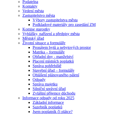
Podatelna
Kontakty
Vedení města
Zastupitelstvo města
Výbory zastupitelstva města
Podkladové materiály pro zasedání ZM
Komise starostky
Vyhlášky, nařízení a předpisy města
Městský úřad
Životní situace a formuláře
Pronájem bytů a nebytových prostor
Matrika – formuláře
Obřadní dny - manželství
Placení místních poplatků
Správa pohřebiště
Stavební úřad – formuláře
Ohlášení plánovaného pálení
Odpady
Správa majetku
Silniční správní úřad
Zvláštní příjemce důchodu
Informace odpady od roku 2025
Základní informace
Sazebník poplatků
Jsem poplatník či plátce?