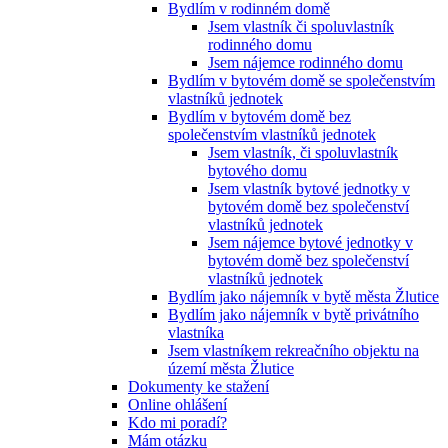
Bydlím v rodinném domě
Jsem vlastník či spoluvlastník
rodinného domu
Jsem nájemce rodinného domu
Bydlím v bytovém domě se společenstvím
vlastníků jednotek
Bydlím v bytovém domě bez
společenstvím vlastníků jednotek
Jsem vlastník, či spoluvlastník
bytového domu
Jsem vlastník bytové jednotky v
bytovém domě bez společenství
vlastníků jednotek
Jsem nájemce bytové jednotky v
bytovém domě bez společenství
vlastníků jednotek
Bydlím jako nájemník v bytě města Žlutice
Bydlím jako nájemník v bytě privátního
vlastníka
Jsem vlastníkem rekreačního objektu na
území města Žlutice
Dokumenty ke stažení
Online ohlášení
Kdo mi poradí?
Mám otázku