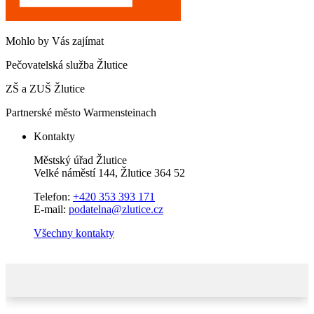
Mohlo by Vás zajímat
Pečovatelská služba Žlutice
ZŠ a ZUŠ Žlutice
Partnerské město Warmensteinach
Kontakty
Městský úřad Žlutice
Velké náměstí 144, Žlutice 364 52
Telefon:
+420 353 393 171
E-mail:
podatelna@zlutice.cz
Všechny kontakty