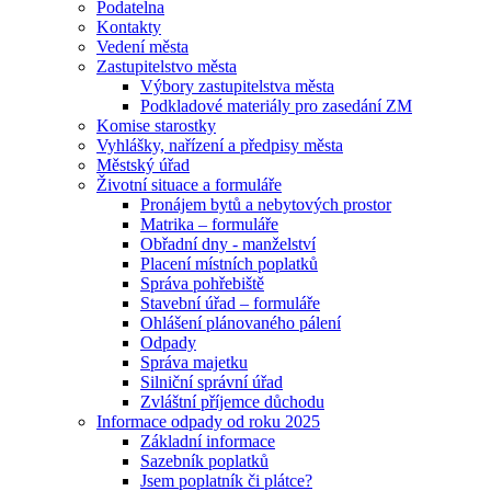
Podatelna
Kontakty
Vedení města
Zastupitelstvo města
Výbory zastupitelstva města
Podkladové materiály pro zasedání ZM
Komise starostky
Vyhlášky, nařízení a předpisy města
Městský úřad
Životní situace a formuláře
Pronájem bytů a nebytových prostor
Matrika – formuláře
Obřadní dny - manželství
Placení místních poplatků
Správa pohřebiště
Stavební úřad – formuláře
Ohlášení plánovaného pálení
Odpady
Správa majetku
Silniční správní úřad
Zvláštní příjemce důchodu
Informace odpady od roku 2025
Základní informace
Sazebník poplatků
Jsem poplatník či plátce?