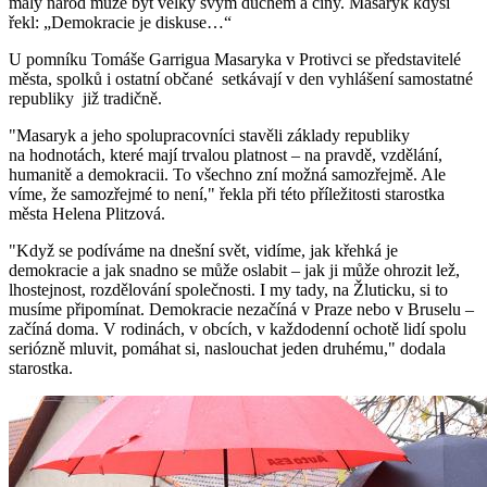
malý národ může být velký svým duchem a činy. Masaryk kdysi
řekl: „Demokracie je diskuse…“
U pomníku Tomáše Garrigua Masaryka v Protivci se představitelé
města, spolků i ostatní občané setkávají v den vyhlášení samostatné
republiky již tradičně.
"Masaryk a jeho spolupracovníci stavěli základy republiky
na hodnotách, které mají trvalou platnost – na pravdě, vzdělání,
humanitě a demokracii. To všechno zní možná samozřejmě. Ale
víme, že samozřejmé to není," řekla při této příležitosti starostka
města Helena Plitzová.
"Když se podíváme na dnešní svět, vidíme, jak křehká je
demokracie a jak snadno se může oslabit – jak ji může ohrozit lež,
lhostejnost, rozdělování společnosti. I my tady, na Žluticku, si to
musíme připomínat. Demokracie nezačíná v Praze nebo v Bruselu –
začíná doma. V rodinách, v obcích, v každodenní ochotě lidí spolu
seriózně mluvit, pomáhat si, naslouchat jeden druhému," dodala
starostka.