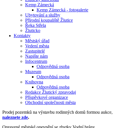
Kemp Zámecká
Kemp Zámecká - fotogalerie
Ubytování a služby
Přírodní koupaliště Žlutice
Řeka Střela
Žluticko
Kontakty
Městský úřad
Vedení města
Zastupitelé
Napište nám
Infocentrum
Odpovědná osoba
Muzeum
Odpovědná osoba
Knihovna
Odpovědná osoba
Redakce Žlutický zpravodaj
Příspěvkové organizace
Obchodní společnosti města
Prodej pozemků na výstavbu rodinných domů formou aukce,
naleznete zde
.
Opravené městské opevnění se zbytky Vodní brány