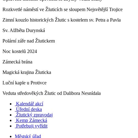
Rozkvetlé náměstí ve Žluticích se sloupem Nejsvětější Trojice
Zimní kouzlo historických Žlutic s kostelem sv. Petra a Pavla
Sv. Alžběta Durynská
Polární záře nad Žlutickem
Noc kostelů 2024
Zámecká brána
Magická krajina Žluticka
Luční kaple u Protivce
Veduta středověkých Žlutic od Dalibora Nesnídala
Kalendář akcí
Úřední deska
Žlutický zpravodaj
​
Kemp Zámecká
Potřebuji vyřídit
Městský úřad