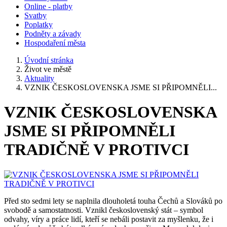
Online - platby
Svatby
Poplatky
Podněty a závady
Hospodaření města
Úvodní stránka
Život ve městě
Aktuality
VZNIK ČESKOSLOVENSKA JSME SI PŘIPOMNĚLI...
VZNIK ČESKOSLOVENSKA
JSME SI PŘIPOMNĚLI
TRADIČNĚ V PROTIVCI
Před sto sedmi lety se naplnila dlouholetá touha Čechů a Slováků po
svobodě a samostatnosti. Vznikl československý stát – symbol
odvahy, víry a práce lidí, kteří se nebáli postavit za myšlenku, že i