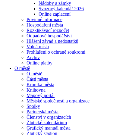
Nádoby a zámky
Svozový kalendář 2026
Online zaplacení
Povinné informace
Hospodaření města
Rozklikávací rozpočet
Odpadové hospodářství
Hlášení závad a nedostatků
Volná místa
Prohlášení o ochraně soukromí
Archiv
Online platby
O městě
O městě
Části města
Kronika města
Knihovna
Mapový portál
Městské společnosti a organizace
Spolky
Partnerská města
Členství v organizacích
Žlutické kalendárium
Grafický manuál města
Žlutický stadion