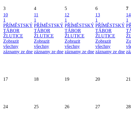
3
4
5
6
7
10
11
12
13
14
1
1
1
1
1
PŘÍMĚSTSKÝ
PŘÍMĚSTSKÝ
PŘÍMĚSTSKÝ
PŘÍMĚSTSKÝ
P
TÁBOR
TÁBOR
TÁBOR
TÁBOR
T
ŽLUTICE
ŽLUTICE
ŽLUTICE
ŽLUTICE
Ž
Zobrazit
Zobrazit
Zobrazit
Zobrazit
Zo
všechny
všechny
všechny
všechny
vš
záznamy ze dne
záznamy ze dne
záznamy ze dne
záznamy ze dne
zá
17
18
19
20
21
24
25
26
27
28