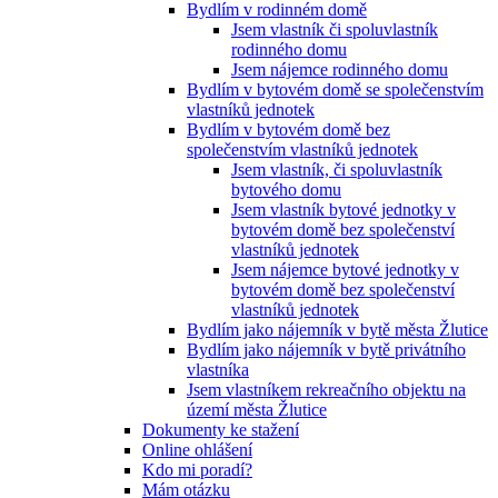
Bydlím v rodinném domě
Jsem vlastník či spoluvlastník
rodinného domu
Jsem nájemce rodinného domu
Bydlím v bytovém domě se společenstvím
vlastníků jednotek
Bydlím v bytovém domě bez
společenstvím vlastníků jednotek
Jsem vlastník, či spoluvlastník
bytového domu
Jsem vlastník bytové jednotky v
bytovém domě bez společenství
vlastníků jednotek
Jsem nájemce bytové jednotky v
bytovém domě bez společenství
vlastníků jednotek
Bydlím jako nájemník v bytě města Žlutice
Bydlím jako nájemník v bytě privátního
vlastníka
Jsem vlastníkem rekreačního objektu na
území města Žlutice
Dokumenty ke stažení
Online ohlášení
Kdo mi poradí?
Mám otázku