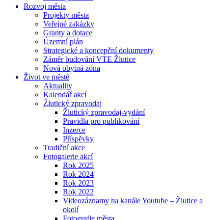
Rozvoj města
Projekty města
Veřejné zakázky
Granty a dotace
Územní plán
Strategické a koncepční dokumenty
Záměr budování VTE Žlutice
Nová obytná zóna
Život ve městě
Aktuality
Kalendář akcí
Žlutický zpravodaj
Žlutický zpravodaj-vydání
Pravidla pro publikování
Inzerce
Příspěvky
Tradiční akce
Fotogalerie akcí
Rok 2025
Rok 2024
Rok 2023
Rok 2022
Videozáznamy na kanále Youtube – Žlutice a
okolí
Fotografie města