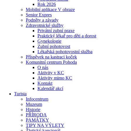
Rok 2026
Mobilní aplikace V obraze
Senior Expres
Podněty a závady
Zdravotnické služby
Privátní zubní praxe
Praktický lékař pro děti a dorost
Gynekologie
Zubní pohotovost
Lékařská pohotovostní služba
Příspěvek na kastraci koček
Komunitní centrum Pohoda
O nás
Aktivity v KC
Aktivity mimo KC
Kontakt
Kalendář akcí
Turista
Infocentrum
Muzeum
Historie
PŘÍRODA
PAMÁTKY
TIPY NA VÝLETY
Žlutický kancionál