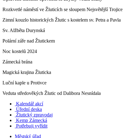
Rozkvetlé náměstí ve Žluticích se sloupem Nejsvětější Trojice
Zimní kouzlo historických Žlutic s kostelem sv. Petra a Pavla
Sv. Alžběta Durynská
Polární záře nad Žlutickem
Noc kostelů 2024
Zámecká brána
Magická krajina Žluticka
Luční kaple u Protivce
Veduta středověkých Žlutic od Dalibora Nesnídala
Kalendář akcí
Úřední deska
Žlutický zpravodaj
​
Kemp Zámecká
Potřebuji vyřídit
Městský úřad