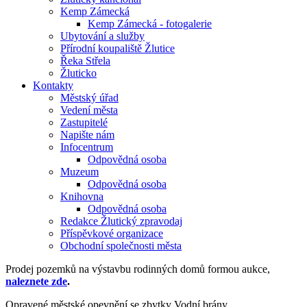
Kemp Zámecká
Kemp Zámecká - fotogalerie
Ubytování a služby
Přírodní koupaliště Žlutice
Řeka Střela
Žluticko
Kontakty
Městský úřad
Vedení města
Zastupitelé
Napište nám
Infocentrum
Odpovědná osoba
Muzeum
Odpovědná osoba
Knihovna
Odpovědná osoba
Redakce Žlutický zpravodaj
Příspěvkové organizace
Obchodní společnosti města
Prodej pozemků na výstavbu rodinných domů formou aukce,
naleznete zde
.
Opravené městské opevnění se zbytky Vodní brány