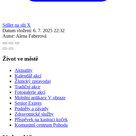
Sdílet na síti X
Datum vložení:
6. 7. 2025 22:32
Autor:
Alena Faberová
Život ve městě
Aktuality
Kalendář akcí
Žlutický zpravodaj
Tradiční akce
Fotogalerie akcí
Mobilní aplikace V obraze
Senior Expres
Podněty a závady
Zdravotnické služby
Příspěvek na kastraci koček
Komunitní centrum Pohoda