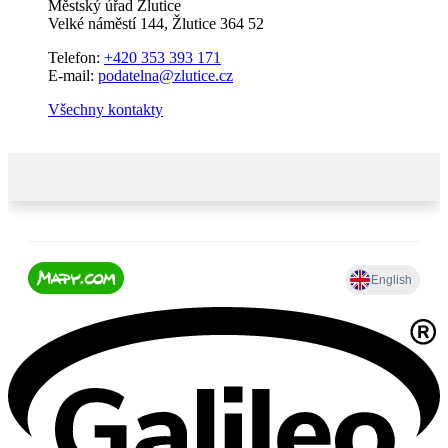
Městský úřad Žlutice
Velké náměstí 144, Žlutice 364 52
Telefon:
+420 353 393 171
E-mail:
podatelna@zlutice.cz
Všechny kontakty