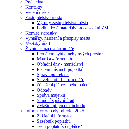
Podatelna
Kontakty
Vedení města
Zastupitelstvo města
Výbory zastupitelstva města
Podkladové materiály pro zasedání ZM
Komise starostky
Vyhlášky, nařízení a předpisy města
Městský úřad
Životní situace a formuláře
Pronájem bytů a nebytových prostor
Matrika – formuláře
Obřadní dny - manželství
Placení místních poplatků
Správa pohřebiště
Stavební úřad – formuláře
Ohlášení plánovaného pálení
Odpady
Správa majetku
Silniční správní úřad
Zvláštní příjemce důchodu
Informace odpady od roku 2025
Základní informace
Sazebník poplatků
Jsem poplatník či plátce?