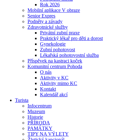
Rok 2026
Mobilní aplikace V obraze
Senior Expres
Podněty a závady
Zdravotnické služby
Privátní zubní praxe
Praktický lékař pro děti a dorost
Gynekologie
Zubní pohotovost
Lékařská pohotovostní služba
Příspěvek na kastraci koček
Komunitní centrum Pohoda
O nás
Aktivity v KC
Aktivity mimo KC
Kontakt
Kalendář akcí
Turista
Infocentrum
Muzeum
Historie
PŘÍRODA
PAMÁTKY
TIPY NA VÝLETY
Žlutický kancionál