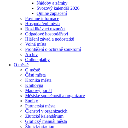
Nádoby a zámky
Svozový kalendář 2026
Online zaplacení
Povinné informace
Hospodaření města
Rozklikávací rozpočet
Odpadové hospodářství
Hlášení závad a nedostatků
Volná místa
Prohlášení o ochraně soukromí
Archiv
Online platby
O městě
O městě
Části města
Kronika města
Knihovna
Mapový portál
Městské společnosti a organizace
Spolky
Partnerská města
Členství v organizacích
Žlutické kalendárium
Grafický manuál města
Žlutický stadion