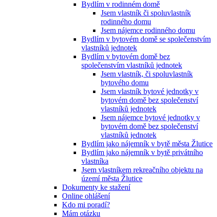
Bydlím v rodinném domě
Jsem vlastník či spoluvlastník
rodinného domu
Jsem nájemce rodinného domu
Bydlím v bytovém domě se společenstvím
vlastníků jednotek
Bydlím v bytovém domě bez
společenstvím vlastníků jednotek
Jsem vlastník, či spoluvlastník
bytového domu
Jsem vlastník bytové jednotky v
bytovém domě bez společenství
vlastníků jednotek
Jsem nájemce bytové jednotky v
bytovém domě bez společenství
vlastníků jednotek
Bydlím jako nájemník v bytě města Žlutice
Bydlím jako nájemník v bytě privátního
vlastníka
Jsem vlastníkem rekreačního objektu na
území města Žlutice
Dokumenty ke stažení
Online ohlášení
Kdo mi poradí?
Mám otázku