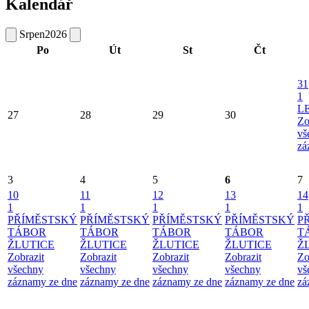
Kalendář
Srpen
2026
Po
Út
St
Čt
31
1
L
27
28
29
30
Zo
vš
zá
3
4
5
6
7
10
11
12
13
14
1
1
1
1
1
PŘÍMĚSTSKÝ
PŘÍMĚSTSKÝ
PŘÍMĚSTSKÝ
PŘÍMĚSTSKÝ
P
TÁBOR
TÁBOR
TÁBOR
TÁBOR
T
ŽLUTICE
ŽLUTICE
ŽLUTICE
ŽLUTICE
Ž
Zobrazit
Zobrazit
Zobrazit
Zobrazit
Zo
všechny
všechny
všechny
všechny
vš
záznamy ze dne
záznamy ze dne
záznamy ze dne
záznamy ze dne
zá