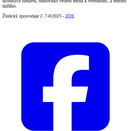
školských zařízení, stanovisko vedení města k větrníkům...a mnoho
dalšího.
Žlutický zpravodaje č. 7-8/2025 -
ZDE