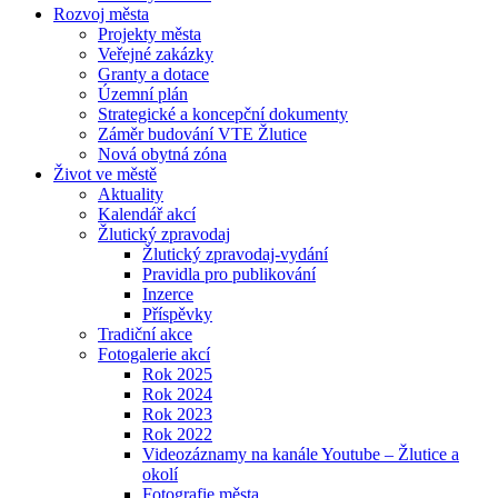
Rozvoj města
Projekty města
Veřejné zakázky
Granty a dotace
Územní plán
Strategické a koncepční dokumenty
Záměr budování VTE Žlutice
Nová obytná zóna
Život ve městě
Aktuality
Kalendář akcí
Žlutický zpravodaj
Žlutický zpravodaj-vydání
Pravidla pro publikování
Inzerce
Příspěvky
Tradiční akce
Fotogalerie akcí
Rok 2025
Rok 2024
Rok 2023
Rok 2022
Videozáznamy na kanále Youtube – Žlutice a
okolí
Fotografie města