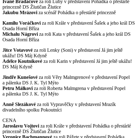
Ivaně Bradáčové
za roli Luby v představení Pohádka o přestárlé
princezně DS Žlutičan Žlutice
Jakubu Mrázovi
za scénář Pohádka o přestárlé princezně
Kamilu Voráčkovi
za roli Krále v představení Šašek a jeho král DS
Osada Horní Bříza
Michalu Nágrovi
za roli Kata v představení Šašek a jeho král DS
Osada Horní Bříza
Jitce Votavové
za roli Lenky (Soni) v představení Já jim ještě
ukážu! DS Máj Kdyně
Adélce Koutníkové
za roli Karin v představení Já jim ještě ukážu!
DS Máj Kdyně
Jindře Kunešové
za roli Věry Malmgrenové v představení Popel
a pálenka DS J. K. Tyl Mýto
Petru Málkovi
za roli Roberta Malmgrena v představení Popel
a pálenka DS J. K. Tyl Mýto
Anně Slezákové
za roli Vypravěčky v představení Mrazík
divadelního spolku Pokoutníci
CENA
Jaroslavu Vojtovi
za roli Krále v představení Pohádka o přestárlé
princezně DS Žlutičan Žlutice
Veronice Bachmannové
za roli Pážete v představení Pohádka