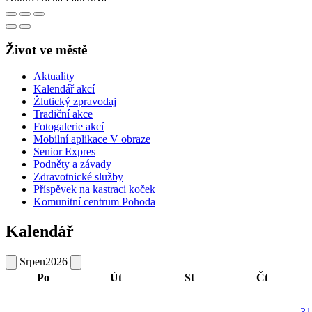
Život ve městě
Aktuality
Kalendář akcí
Žlutický zpravodaj
Tradiční akce
Fotogalerie akcí
Mobilní aplikace V obraze
Senior Expres
Podněty a závady
Zdravotnické služby
Příspěvek na kastraci koček
Komunitní centrum Pohoda
Kalendář
Srpen
2026
Po
Út
St
Čt
31