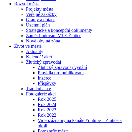
Rozvoj města
Projekty města
Veřejné zakázky
Granty a dotace
Územní plán
Strategické a koncepční dokumenty
Záměr budování VTE Žlutice
Nová obytná zóna
Život ve městě
Aktuality
Kalendář akcí
Žlutický zpravodaj
Žlutický zpravodaj-vydání
Pravidla pro publikování
Inzerce
Příspěvky
Tradiční akce
Fotogalerie akcí
Rok 2025
Rok 2024
Rok 2023
Rok 2022
Videozáznamy na kanále Youtube – Žlutice a
okolí
Fotografie města