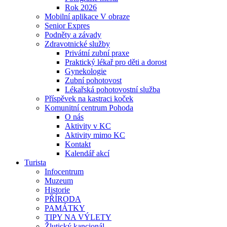
Rok 2026
Mobilní aplikace V obraze
Senior Expres
Podněty a závady
Zdravotnické služby
Privátní zubní praxe
Praktický lékař pro děti a dorost
Gynekologie
Zubní pohotovost
Lékařská pohotovostní služba
Příspěvek na kastraci koček
Komunitní centrum Pohoda
O nás
Aktivity v KC
Aktivity mimo KC
Kontakt
Kalendář akcí
Turista
Infocentrum
Muzeum
Historie
PŘÍRODA
PAMÁTKY
TIPY NA VÝLETY
Žlutický kancionál