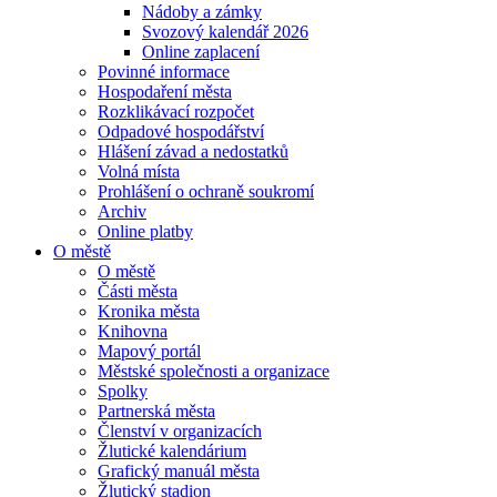
Nádoby a zámky
Svozový kalendář 2026
Online zaplacení
Povinné informace
Hospodaření města
Rozklikávací rozpočet
Odpadové hospodářství
Hlášení závad a nedostatků
Volná místa
Prohlášení o ochraně soukromí
Archiv
Online platby
O městě
O městě
Části města
Kronika města
Knihovna
Mapový portál
Městské společnosti a organizace
Spolky
Partnerská města
Členství v organizacích
Žlutické kalendárium
Grafický manuál města
Žlutický stadion