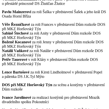
o přestárlé princezně DS Žlutičan Žlutice
Pavlu Mainzerovi
za roli Šaška v představení Šašek a jeho král DS
Osada Horní Bříza
Věře Řezníčkové
za roli Frances v představení Dům rozkoše DOS
při MKZ Horšovský Týn
Sabině Štechové
za roli Anity v představení Dům rozkoše DOS
při MKZ Horšovský Týn
Boženě Kocanové
za roli Jenny v představení Dům rozkoše DOS
při MKZ Horšovský Týn
Natálii Vaňkové
za roli Natálie v představení Dům rozkoše DOS
při MKZ Horšovský Týn
Petře Tauerové
v roli Kláry v představení Dům rozkoše DOS
při MKZ Horšovský Týn
Lence Bartošové
za roli Kirsti Lindholmové v představení Popel
a pálenka DS J.K.Tyl Mýto
DOS při MKZ Horšovský Týn
za scénu a kostýmy v představení
Dům rozkoše
Ivance Jarolinové
za realizaci kostýmů pro představení Mrazík
divadelního spolku Pokoutníci