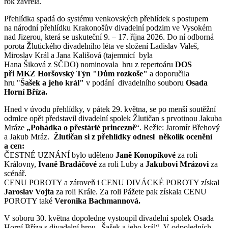
rok zavřela.
Přehlídka spadá do systému venkovských přehlídek s postupem
na národní přehlídku Krakonošův divadelní podzim ve Vysokém
nad Jizerou, která se uskuteční 9. – 17. října 2026. Do ní odborná
porota Žlutického divadelního léta ve složení Ladislav Valeš,
Miroslav Král a Jana Kališová (tajemnicí byla
Hana Šiková z SČDO) nominovala hru z repertoáru
DOS
při MKZ Horšovský Týn "Dům rozkoše"
a doporučila
hru "
Šašek a jeho král"
v podání divadelního souboru
Osada
Horní Bříza.
Hned v úvodu přehlídky, v pátek 29. května, se po menší soutěžní
odmlce opět představil divadelní spolek Žlutičan s prvotinou Jakuba
Mráze
„Pohádka o přestárlé princezně
“. Režie: Jaromír Břehový
a Jakub Mráz.
Žlutičan si z přehlídky odnesl několik ocenění
a cen:
ČESTNÉ UZNÁNÍ bylo uděleno
Janě Konopíkové
za roli
Královny,
Ivaně Bradáčové
za roli Luby a
Jakubovi Mrázovi
za
scénář.
CENU POROTY a zároveň i CENU DIVÁCKÉ POROTY získal
Jaroslav Vojta
za roli Krále. Za roli Pážete pak získala CENU
POROTY také
Veronika Bachmannová.
V soboru 30. května dopoledne vystoupil divadelní spolek Osada
Horní Bříza s divadelní hrou „Šašek a jeho král“. V odpoledních