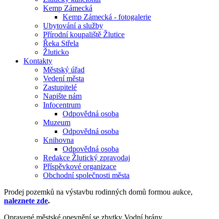
Kemp Zámecká
Kemp Zámecká - fotogalerie
Ubytování a služby
Přírodní koupaliště Žlutice
Řeka Střela
Žluticko
Kontakty
Městský úřad
Vedení města
Zastupitelé
Napište nám
Infocentrum
Odpovědná osoba
Muzeum
Odpovědná osoba
Knihovna
Odpovědná osoba
Redakce Žlutický zpravodaj
Příspěvkové organizace
Obchodní společnosti města
Prodej pozemků na výstavbu rodinných domů formou aukce,
naleznete zde
.
Opravené městské opevnění se zbytky Vodní brány