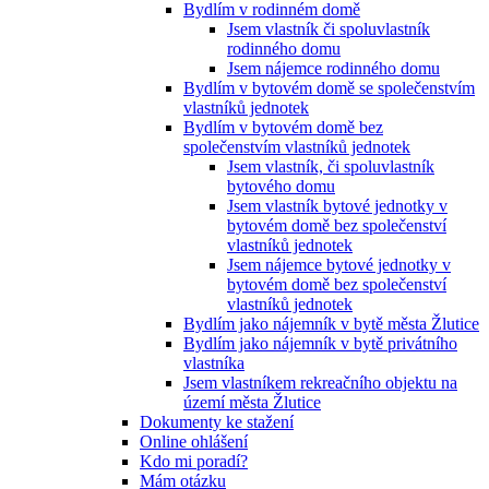
Bydlím v rodinném domě
Jsem vlastník či spoluvlastník
rodinného domu
Jsem nájemce rodinného domu
Bydlím v bytovém domě se společenstvím
vlastníků jednotek
Bydlím v bytovém domě bez
společenstvím vlastníků jednotek
Jsem vlastník, či spoluvlastník
bytového domu
Jsem vlastník bytové jednotky v
bytovém domě bez společenství
vlastníků jednotek
Jsem nájemce bytové jednotky v
bytovém domě bez společenství
vlastníků jednotek
Bydlím jako nájemník v bytě města Žlutice
Bydlím jako nájemník v bytě privátního
vlastníka
Jsem vlastníkem rekreačního objektu na
území města Žlutice
Dokumenty ke stažení
Online ohlášení
Kdo mi poradí?
Mám otázku