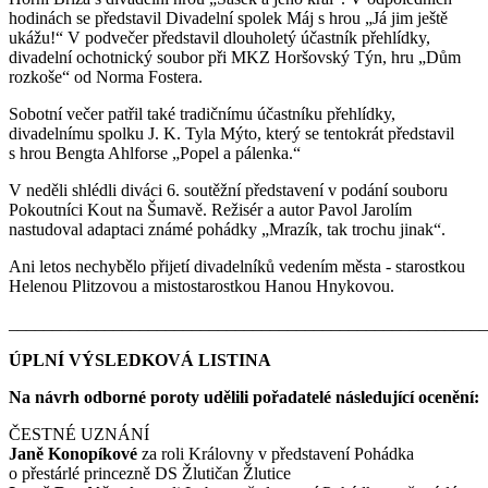
hodinách se představil Divadelní spolek Máj s hrou „Já jim ještě
ukážu!“ V podvečer představil dlouholetý účastník přehlídky,
divadelní ochotnický soubor při MKZ Horšovský Týn, hru „Dům
rozkoše“ od Norma Fostera.
Sobotní večer patřil také tradičnímu účastníku přehlídky,
divadelnímu spolku J. K. Tyla Mýto, který se tentokrát představil
s hrou Bengta Ahlforse „Popel a pálenka.“
V neděli shlédli diváci 6. soutěžní představení v podání souboru
Pokoutníci Kout na Šumavě. Režisér a autor Pavol Jarolím
nastudoval adaptaci známé pohádky „Mrazík, tak trochu jinak“.
Ani letos nechybělo přijetí divadelníků vedením města - starostkou
Helenou Plitzovou a mistostarostkou Hanou Hnykovou.
_______________________________________________________
ÚPLNÍ VÝSLEDKOVÁ LISTINA
Na návrh odborné poroty udělili pořadatelé následující ocenění:
ČESTNÉ UZNÁNÍ
Janě Konopíkové
za roli Královny v představení Pohádka
o přestárlé princezně DS Žlutičan Žlutice