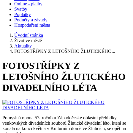
Online - platby
Svatby
Poplatky
Podněty a závady
Hospodaření města
Úvodní stránka
Život ve městě
Aktuality
FOTOSTŘÍPKY Z LETOŠNÍHO ŽLUTICKÉHO...
FOTOSTŘÍPKY Z
LETOŠNÍHO ŽLUTICKÉHO
DIVADELNÍHO LÉTA
Pomyslná opona 53. ročníku Západočeské oblastní přehlídky
venkovských divadelních souborů Žlutické divadelní léto, která se
konala na konci května v Kulturním domě ve Žluticích, se opět na