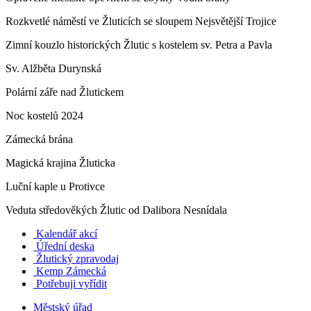
Rozkvetlé náměstí ve Žluticích se sloupem Nejsvětější Trojice
Zimní kouzlo historických Žlutic s kostelem sv. Petra a Pavla
Sv. Alžběta Durynská
Polární záře nad Žlutickem
Noc kostelů 2024
Zámecká brána
Magická krajina Žluticka
Luční kaple u Protivce
Veduta středověkých Žlutic od Dalibora Nesnídala
Kalendář akcí
Úřední deska
Žlutický zpravodaj
​
Kemp Zámecká
Potřebuji vyřídit
Městský úřad