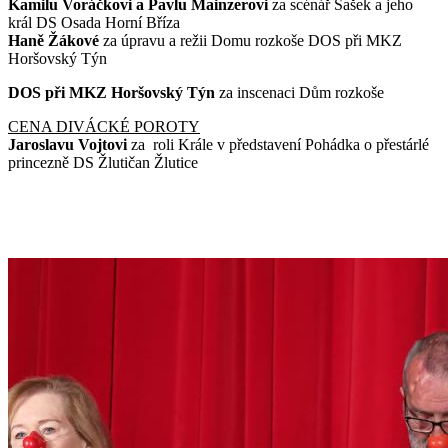
Kamilu Voráčkovi a Pavlu Mainzerovi
za scénář Šašek a jeho
král DS Osada Horní Bříza
Haně Žákové
za úpravu a režii Domu rozkoše DOS při MKZ
Horšovský Týn
DOS při MKZ Horšovský Týn
za inscenaci Dům rozkoše
CENA DIVÁCKÉ POROTY
Jaroslavu Vojtovi
za roli Krále v představení Pohádka o přestárlé
princezně DS Žlutičan Žlutice