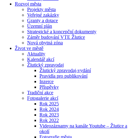
Rozvoj města
Projekty města
Veřejné zakázky
Granty a dotace
Územní plán
Strategické a koncepční dokumenty
Záměr budování VTE Žlutice
Nová obytná zóna
Život ve městě
Aktuality
Kalendář akcí
Žlutický zpravodaj
Žlutický zpravodaj-vydání
Pravidla pro publikování
Inzerce
Příspěvky
Tradiční akce
Fotogalerie akcí
Rok 2025
Rok 2024
Rok 2023
Rok 2022
Videozáznamy na kanále Youtube – Žlutice a
okolí
Fotografie města