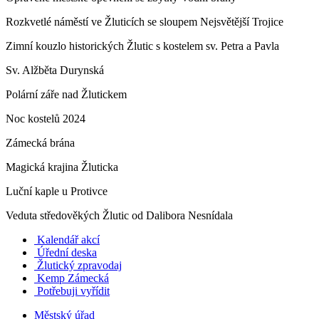
Rozkvetlé náměstí ve Žluticích se sloupem Nejsvětější Trojice
Zimní kouzlo historických Žlutic s kostelem sv. Petra a Pavla
Sv. Alžběta Durynská
Polární záře nad Žlutickem
Noc kostelů 2024
Zámecká brána
Magická krajina Žluticka
Luční kaple u Protivce
Veduta středověkých Žlutic od Dalibora Nesnídala
Kalendář akcí
Úřední deska
Žlutický zpravodaj
​
Kemp Zámecká
Potřebuji vyřídit
Městský úřad