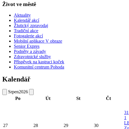
Život ve městě
Aktuality
Kalendář akcí
Žlutický zpravodaj
Tradiční akce
Fotogalerie akcí
Mobilní aplikace V obraze
Senior Expres
Podněty a závady
Zdravotnické služby
Příspěvek na kastraci koček
Komunitní centrum Pohoda
Kalendář
Srpen
2026
Po
Út
St
Čt
31
1
L
27
28
29
30
Zo