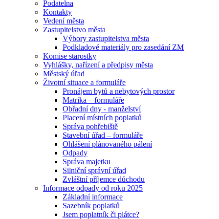
Podatelna
Kontakty
Vedení města
Zastupitelstvo města
Výbory zastupitelstva města
Podkladové materiály pro zasedání ZM
Komise starostky
Vyhlášky, nařízení a předpisy města
Městský úřad
Životní situace a formuláře
Pronájem bytů a nebytových prostor
Matrika – formuláře
Obřadní dny - manželství
Placení místních poplatků
Správa pohřebiště
Stavební úřad – formuláře
Ohlášení plánovaného pálení
Odpady
Správa majetku
Silniční správní úřad
Zvláštní příjemce důchodu
Informace odpady od roku 2025
Základní informace
Sazebník poplatků
Jsem poplatník či plátce?