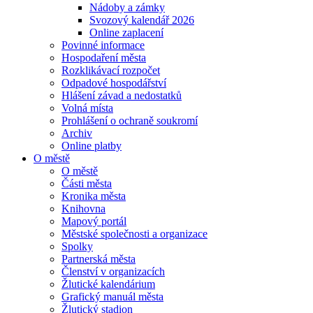
Nádoby a zámky
Svozový kalendář 2026
Online zaplacení
Povinné informace
Hospodaření města
Rozklikávací rozpočet
Odpadové hospodářství
Hlášení závad a nedostatků
Volná místa
Prohlášení o ochraně soukromí
Archiv
Online platby
O městě
O městě
Části města
Kronika města
Knihovna
Mapový portál
Městské společnosti a organizace
Spolky
Partnerská města
Členství v organizacích
Žlutické kalendárium
Grafický manuál města
Žlutický stadion