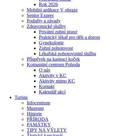
Rok 2026
Mobilní aplikace V obraze
Senior Expres
Podněty a závady
Zdravotnické služby
Privátní zubní praxe
Praktický lékař pro děti a dorost
Gynekologie
Zubní pohotovost
Lékařská pohotovostní služba
Příspěvek na kastraci koček
Komunitní centrum Pohoda
O nás
Aktivity v KC
Aktivity mimo KC
Kontakt
Kalendář akcí
Turista
Infocentrum
Muzeum
Historie
PŘÍRODA
PAMÁTKY
TIPY NA VÝLETY
Žlutický kancionál