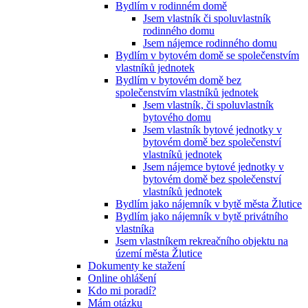
Bydlím v rodinném domě
Jsem vlastník či spoluvlastník
rodinného domu
Jsem nájemce rodinného domu
Bydlím v bytovém domě se společenstvím
vlastníků jednotek
Bydlím v bytovém domě bez
společenstvím vlastníků jednotek
Jsem vlastník, či spoluvlastník
bytového domu
Jsem vlastník bytové jednotky v
bytovém domě bez společenství
vlastníků jednotek
Jsem nájemce bytové jednotky v
bytovém domě bez společenství
vlastníků jednotek
Bydlím jako nájemník v bytě města Žlutice
Bydlím jako nájemník v bytě privátního
vlastníka
Jsem vlastníkem rekreačního objektu na
území města Žlutice
Dokumenty ke stažení
Online ohlášení
Kdo mi poradí?
Mám otázku