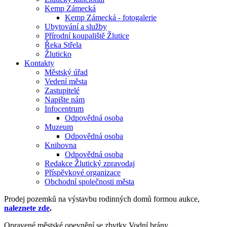
Kemp Zámecká
Kemp Zámecká - fotogalerie
Ubytování a služby
Přírodní koupaliště Žlutice
Řeka Střela
Žluticko
Kontakty
Městský úřad
Vedení města
Zastupitelé
Napište nám
Infocentrum
Odpovědná osoba
Muzeum
Odpovědná osoba
Knihovna
Odpovědná osoba
Redakce Žlutický zpravodaj
Příspěvkové organizace
Obchodní společnosti města
Prodej pozemků na výstavbu rodinných domů formou aukce,
naleznete zde
.
Opravené městské opevnění se zbytky Vodní brány