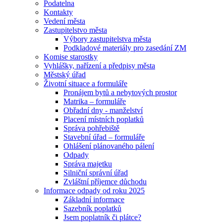
Podatelna
Kontakty
Vedení města
Zastupitelstvo města
Výbory zastupitelstva města
Podkladové materiály pro zasedání ZM
Komise starostky
Vyhlášky, nařízení a předpisy města
Městský úřad
Životní situace a formuláře
Pronájem bytů a nebytových prostor
Matrika – formuláře
Obřadní dny - manželství
Placení místních poplatků
Správa pohřebiště
Stavební úřad – formuláře
Ohlášení plánovaného pálení
Odpady
Správa majetku
Silniční správní úřad
Zvláštní příjemce důchodu
Informace odpady od roku 2025
Základní informace
Sazebník poplatků
Jsem poplatník či plátce?