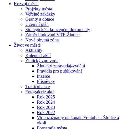
Rozvoj města
Projekty města
Veřejné zakázky
Granty a dotace
Územní plán
Strategické a koncepční dokumenty
Záměr budování VTE Žlutice
Nová obytná zóna
Život ve městě
Aktuality
Kalendář akcí
Žlutický zpravodaj
Žlutický zpravodaj-vydání
Pravidla pro publikování
Inzerce
Příspěvky
Tradiční akce
Fotogalerie akcí
Rok 2025
Rok 2024
Rok 2023
Rok 2022
Videozáznamy na kanále Youtube – Žlutice a
okolí
Fotografie města