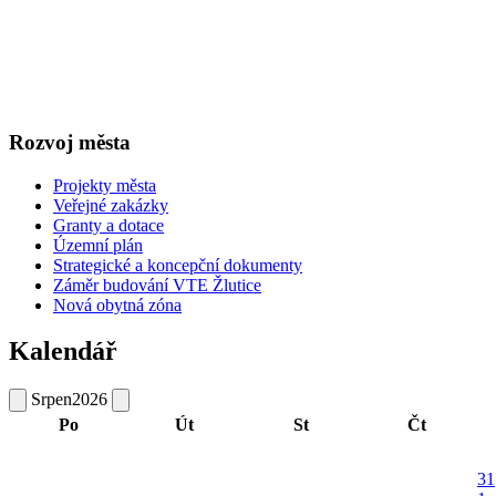
Rozvoj města
Projekty města
Veřejné zakázky
Granty a dotace
Územní plán
Strategické a koncepční dokumenty
Záměr budování VTE Žlutice
Nová obytná zóna
Kalendář
Srpen
2026
Po
Út
St
Čt
31