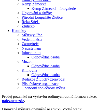
Kemp Zámecká
Kemp Zámecká - fotogalerie
Ubytování a služby
Přírodní koupaliště Žlutice
Řeka Střela
Žluticko
Kontakty
Městský úřad
Vedení města
Zastupitelé
Napište nám
Infocentrum
Odpovědná osoba
Muzeum
Odpovědná osoba
Knihovna
Odpovědná osoba
Redakce Žlutický zpravodaj
Příspěvkové organizace
Obchodní společnosti města
Prodej pozemků na výstavbu rodinných domů formou aukce,
naleznete zde
.
Opravené městské opevnění se zbytky Vodní brány