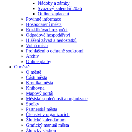
Nádoby a zámky
Svozový kalendář 2026
Online zaplacení
Povinné informace
Hospodaření města
Rozklikávací rozpočet
Odpadové hospodářství
Hlášení závad a nedostatků
Volná místa
Prohlášení o ochraně soukromí
Archiv
Online platby
O městě
O městě
Části města
Kronika města
Knihovna
Mapový portál
Městské společnosti a organizace
Spolky
Partnerská města
Členství v organizacích
Žlutické kalendárium
Grafický manuál města
Žlutický stadion