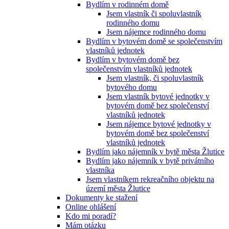
Bydlím v rodinném domě
Jsem vlastník či spoluvlastník
rodinného domu
Jsem nájemce rodinného domu
Bydlím v bytovém domě se společenstvím
vlastníků jednotek
Bydlím v bytovém domě bez
společenstvím vlastníků jednotek
Jsem vlastník, či spoluvlastník
bytového domu
Jsem vlastník bytové jednotky v
bytovém domě bez společenství
vlastníků jednotek
Jsem nájemce bytové jednotky v
bytovém domě bez společenství
vlastníků jednotek
Bydlím jako nájemník v bytě města Žlutice
Bydlím jako nájemník v bytě privátního
vlastníka
Jsem vlastníkem rekreačního objektu na
území města Žlutice
Dokumenty ke stažení
Online ohlášení
Kdo mi poradí?
Mám otázku