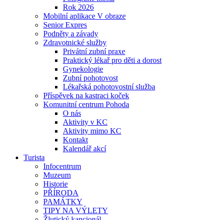
Rok 2026
Mobilní aplikace V obraze
Senior Expres
Podněty a závady
Zdravotnické služby
Privátní zubní praxe
Praktický lékař pro děti a dorost
Gynekologie
Zubní pohotovost
Lékařská pohotovostní služba
Příspěvek na kastraci koček
Komunitní centrum Pohoda
O nás
Aktivity v KC
Aktivity mimo KC
Kontakt
Kalendář akcí
Turista
Infocentrum
Muzeum
Historie
PŘÍRODA
PAMÁTKY
TIPY NA VÝLETY
Žlutický kancionál