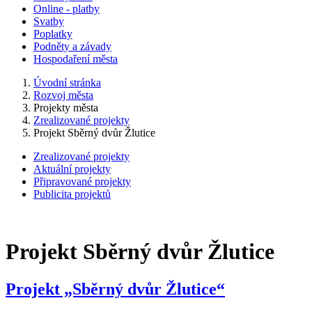
Online - platby
Svatby
Poplatky
Podněty a závady
Hospodaření města
Úvodní stránka
Rozvoj města
Projekty města
Zrealizované projekty
Projekt Sběrný dvůr Žlutice
Zrealizované projekty
Aktuální projekty
Připravované projekty
Publicita projektů
Projekt Sběrný dvůr Žlutice
Projekt „Sběrný dvůr Žlutice“