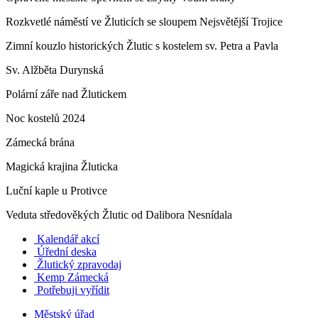
Rozkvetlé náměstí ve Žluticích se sloupem Nejsvětější Trojice
Zimní kouzlo historických Žlutic s kostelem sv. Petra a Pavla
Sv. Alžběta Durynská
Polární záře nad Žlutickem
Noc kostelů 2024
Zámecká brána
Magická krajina Žluticka
Luční kaple u Protivce
Veduta středověkých Žlutic od Dalibora Nesnídala
Kalendář akcí
Úřední deska
Žlutický zpravodaj
​
Kemp Zámecká
Potřebuji vyřídit
Městský úřad