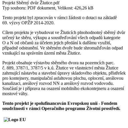
Projekt Sběrný dvůr Žlutice.pdf
Typ souboru: PDF dokument, Velikost: 426,26 kB
Tento projekt byl zpracován v rámci žádosti o dotaci na základě
69. výzvy OPŽP 2014-2020.
Cílem projektu je vybudovat ve Žluticích plnohodnotný sběrný dvůr
určený ke sběru, výkupu a soustřeďování všech odpadů kategorie
O a N od občanů za účelem jejich předání k dalšímu využití,
případně odstranění. Ve sběrném dvoře bude shromažďován odpad
vznikající na správním území města Žlutice.
Projekt obsahuje výstavbu sběrného dvora na pozemcích parc.
č. 889, 3787/1, 3787/5 v k.ú. Žlutice ve vlastnictví města Žlutice
zahrnující nástavbu a stavební úpravy skladového objektu, přístřešek
pro kontejnery, manipulační asfaltovou plochu, oplocení, areálovou
kanalizaci, areálový rozvod NN a areálový rozvod vodovodu.
Součástí je i příprava na osazení mobilního ekokontejneru a osazení
mostové váhy.
Tento projekt je spolufinancován Evropskou unií - Fondem
soudržnosti v rámci Operačního programu Životní prostředí.