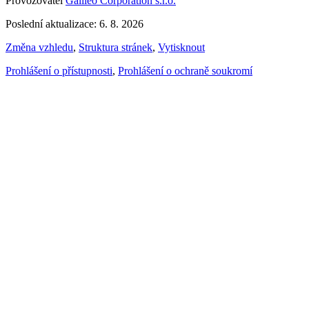
Provozovatel
Galileo Corporation s.r.o.
Poslední aktualizace: 6. 8. 2026
Změna vzhledu
,
Struktura stránek
,
Vytisknout
Prohlášení o přístupnosti
,
Prohlášení o ochraně soukromí