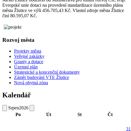
Evropské unie dotaci na provedení standardizace územního plánu
města Žlutice ve výši 456.705,43 Kč. Vlastní zdroje města Žlutice
činí 80.595,07 Kč.
Rozvoj města
Projekty města
Veřejné zakázky
Granty a dotace
Územní plán
Strategické a koncepční dokumenty
Záměr budování VTE Žlutice
Nová obytná zóna
Kalendář
Srpen
2026
Po
Út
St
Čt
31