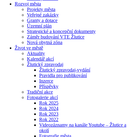
Rozvoj města
Projekty města
Veřejné zakázky
Granty a dotace
Územní plán
Strategické a koncepční dokumenty
Záměr budování VTE Žlutice
Nová obytná zóna
Život ve městě
Aktuality
Kalendář akcí
Žlutický zpravodaj
Žlutický zpravodaj-vydání
Pravidla pro publikování
Inzerce
Příspěvky
Tradiční akce
Fotogalerie akcí
Rok 2025
Rok 2024
Rok 2023
Rok 2022
Videozáznamy na kanále Youtube – Žlutice a
okolí
Fotografie města