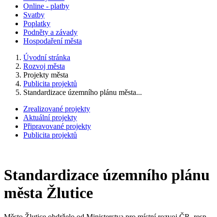
Online - platby
Svatby
Poplatky
Podněty a závady
Hospodaření města
Úvodní stránka
Rozvoj města
Projekty města
Publicita projektů
Standardizace územního plánu města...
Zrealizované projekty
Aktuální projekty
Připravované projekty
Publicita projektů
Standardizace územního plánu
města Žlutice
Město Žlutice obdrželo od Ministerstva pro místní rozvoj ČR, resp.