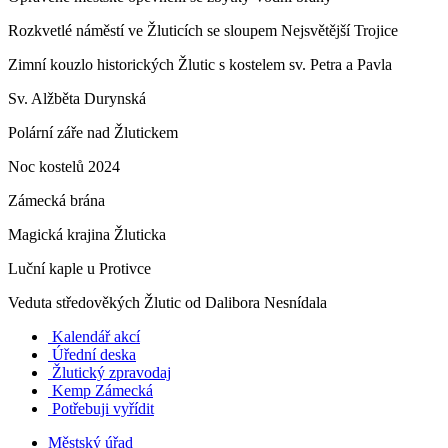
Rozkvetlé náměstí ve Žluticích se sloupem Nejsvětější Trojice
Zimní kouzlo historických Žlutic s kostelem sv. Petra a Pavla
Sv. Alžběta Durynská
Polární záře nad Žlutickem
Noc kostelů 2024
Zámecká brána
Magická krajina Žluticka
Luční kaple u Protivce
Veduta středověkých Žlutic od Dalibora Nesnídala
Kalendář akcí
Úřední deska
Žlutický zpravodaj
​
Kemp Zámecká
Potřebuji vyřídit
Městský úřad