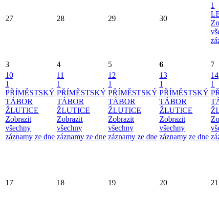
1
L
27
28
29
30
Zo
vš
zá
3
4
5
6
7
10
11
12
13
14
1
1
1
1
1
PŘÍMĚSTSKÝ
PŘÍMĚSTSKÝ
PŘÍMĚSTSKÝ
PŘÍMĚSTSKÝ
P
TÁBOR
TÁBOR
TÁBOR
TÁBOR
T
ŽLUTICE
ŽLUTICE
ŽLUTICE
ŽLUTICE
Ž
Zobrazit
Zobrazit
Zobrazit
Zobrazit
Zo
všechny
všechny
všechny
všechny
vš
záznamy ze dne
záznamy ze dne
záznamy ze dne
záznamy ze dne
zá
17
18
19
20
21