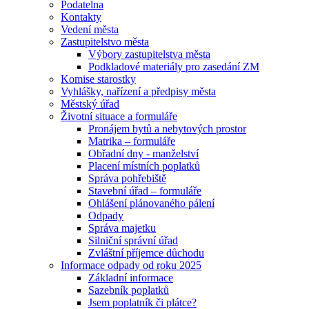
Podatelna
Kontakty
Vedení města
Zastupitelstvo města
Výbory zastupitelstva města
Podkladové materiály pro zasedání ZM
Komise starostky
Vyhlášky, nařízení a předpisy města
Městský úřad
Životní situace a formuláře
Pronájem bytů a nebytových prostor
Matrika – formuláře
Obřadní dny - manželství
Placení místních poplatků
Správa pohřebiště
Stavební úřad – formuláře
Ohlášení plánovaného pálení
Odpady
Správa majetku
Silniční správní úřad
Zvláštní příjemce důchodu
Informace odpady od roku 2025
Základní informace
Sazebník poplatků
Jsem poplatník či plátce?