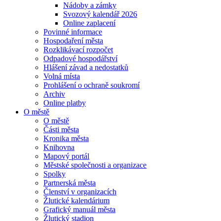
Nádoby a zámky
Svozový kalendář 2026
Online zaplacení
Povinné informace
Hospodaření města
Rozklikávací rozpočet
Odpadové hospodářství
Hlášení závad a nedostatků
Volná místa
Prohlášení o ochraně soukromí
Archiv
Online platby
O městě
O městě
Části města
Kronika města
Knihovna
Mapový portál
Městské společnosti a organizace
Spolky
Partnerská města
Členství v organizacích
Žlutické kalendárium
Grafický manuál města
Žlutický stadion