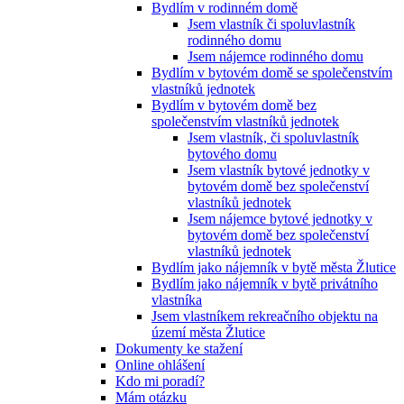
Bydlím v rodinném domě
Jsem vlastník či spoluvlastník
rodinného domu
Jsem nájemce rodinného domu
Bydlím v bytovém domě se společenstvím
vlastníků jednotek
Bydlím v bytovém domě bez
společenstvím vlastníků jednotek
Jsem vlastník, či spoluvlastník
bytového domu
Jsem vlastník bytové jednotky v
bytovém domě bez společenství
vlastníků jednotek
Jsem nájemce bytové jednotky v
bytovém domě bez společenství
vlastníků jednotek
Bydlím jako nájemník v bytě města Žlutice
Bydlím jako nájemník v bytě privátního
vlastníka
Jsem vlastníkem rekreačního objektu na
území města Žlutice
Dokumenty ke stažení
Online ohlášení
Kdo mi poradí?
Mám otázku