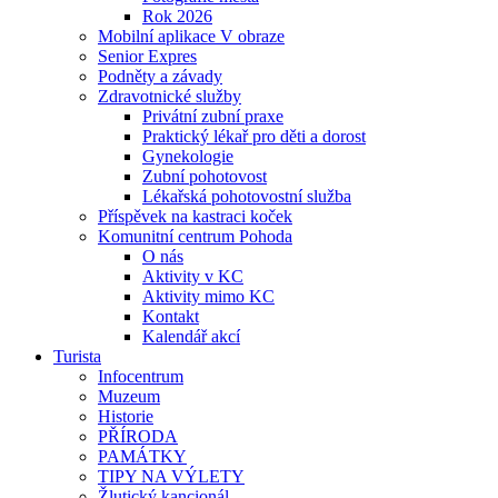
Rok 2026
Mobilní aplikace V obraze
Senior Expres
Podněty a závady
Zdravotnické služby
Privátní zubní praxe
Praktický lékař pro děti a dorost
Gynekologie
Zubní pohotovost
Lékařská pohotovostní služba
Příspěvek na kastraci koček
Komunitní centrum Pohoda
O nás
Aktivity v KC
Aktivity mimo KC
Kontakt
Kalendář akcí
Turista
Infocentrum
Muzeum
Historie
PŘÍRODA
PAMÁTKY
TIPY NA VÝLETY
Žlutický kancionál