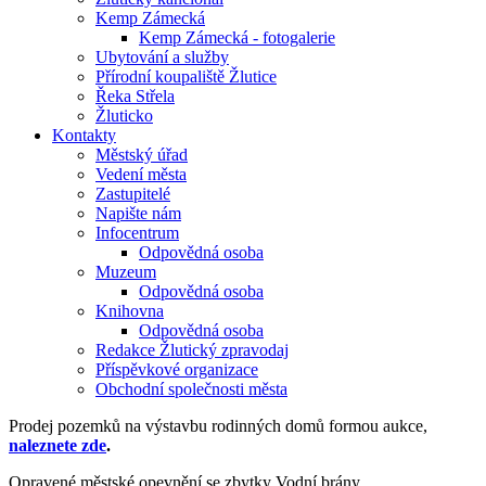
Kemp Zámecká
Kemp Zámecká - fotogalerie
Ubytování a služby
Přírodní koupaliště Žlutice
Řeka Střela
Žluticko
Kontakty
Městský úřad
Vedení města
Zastupitelé
Napište nám
Infocentrum
Odpovědná osoba
Muzeum
Odpovědná osoba
Knihovna
Odpovědná osoba
Redakce Žlutický zpravodaj
Příspěvkové organizace
Obchodní společnosti města
Prodej pozemků na výstavbu rodinných domů formou aukce,
naleznete zde
.
Opravené městské opevnění se zbytky Vodní brány