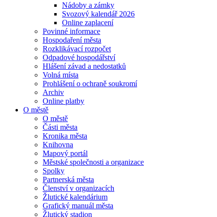
Nádoby a zámky
Svozový kalendář 2026
Online zaplacení
Povinné informace
Hospodaření města
Rozklikávací rozpočet
Odpadové hospodářství
Hlášení závad a nedostatků
Volná místa
Prohlášení o ochraně soukromí
Archiv
Online platby
O městě
O městě
Části města
Kronika města
Knihovna
Mapový portál
Městské společnosti a organizace
Spolky
Partnerská města
Členství v organizacích
Žlutické kalendárium
Grafický manuál města
Žlutický stadion