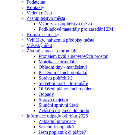
Podatelna
Kontakty
Vedení města
Zastupitelstvo města
Výbory zastupitelstva města
Podkladové materiály pro zasedání ZM
Komise starostky
Vyhlášky, nařízení a předpisy města
Městský úřad
Životní situace a formuláře
Pronájem bytů a nebytových prostor
Matrika – formuláře
Obřadní dny - manželství
Placení místních poplatků
Správa pohřebiště
Stavební úřad – formuláře
Ohlášení plánovaného pálení
Odpady
Správa majetku
Silniční správní úřad
Zvláštní příjemce důchodu
Informace odpady od roku 2025
Základní informace
Sazebník poplatků
Jsem poplatník či plátce?