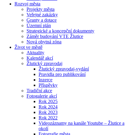
Rozvoj města
Projekty města
Veřejné zakázky
Granty a dotace
Územní plán
Strategické a koncepční dokumenty
Záměr budování VTE Žlutice
Nová obytná zóna
Život ve městě
Aktuality
Kalendář akcí
Žlutický zpravodaj
Žlutický zpravodaj-vydání
Pravidla pro publikování
Inzerce
Příspěvky
Tradiční akce
Fotogalerie akcí
Rok 2025
Rok 2024
Rok 2023
Rok 2022
Videozáznamy na kanále Youtube – Žlutice a
okolí
Fotografie města