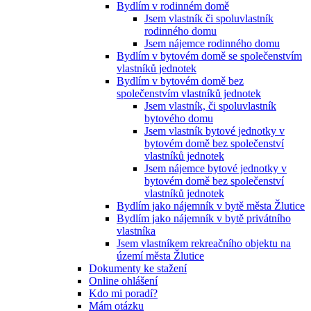
Bydlím v rodinném domě
Jsem vlastník či spoluvlastník
rodinného domu
Jsem nájemce rodinného domu
Bydlím v bytovém domě se společenstvím
vlastníků jednotek
Bydlím v bytovém domě bez
společenstvím vlastníků jednotek
Jsem vlastník, či spoluvlastník
bytového domu
Jsem vlastník bytové jednotky v
bytovém domě bez společenství
vlastníků jednotek
Jsem nájemce bytové jednotky v
bytovém domě bez společenství
vlastníků jednotek
Bydlím jako nájemník v bytě města Žlutice
Bydlím jako nájemník v bytě privátního
vlastníka
Jsem vlastníkem rekreačního objektu na
území města Žlutice
Dokumenty ke stažení
Online ohlášení
Kdo mi poradí?
Mám otázku