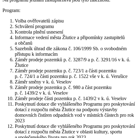
Program:
Volba ověřovatelů zápisu
Schválení programu
Kontrola plnění usnesení
Informace vedení města Žlutice a připomínky zastupitelů
a občanů
Sazebník úhrad dle zákona č. 106/1999 Sb. o svobodném
přístupu k informacím
Záměr prodeje pozemků p. č. 3287/9 a p. č. 3291/16 v k. ú.
Žlutice
Záměr prodeje pozemku p. č. 723/1 a části pozemku
p. č. 724/1 a části pozemku p. č. 1522 vše v k. ú. Verušice
Záměr směny v k. ú. Veselov
Záměr prodeje pozemku p. č. 980 a část pozemku
p. č. 1439/2 v k. ú. Veselov
Záměr prodeje části pozemku p. č. 1439/2 v k. ú. Veselov
Poskytnutí dotace dle vyhlášeného Programu pro poskytování
dotací z rozpočtu města Žlutice na podporu výstavby
domovních čistíren odpadních vod v místních částech pro rok
2023
Poskytnutí dotace dle vyhlášeného Programu pro poskytování
dotací z rozpočtu města Žlutice v oblasti kultury, sportu
a společenského života pro rok 2023