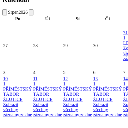
Srpen
2026
Po
Út
St
Čt
31
1
L
27
28
29
30
Zo
vš
zá
3
4
5
6
7
10
11
12
13
14
1
1
1
1
1
PŘÍMĚSTSKÝ
PŘÍMĚSTSKÝ
PŘÍMĚSTSKÝ
PŘÍMĚSTSKÝ
P
TÁBOR
TÁBOR
TÁBOR
TÁBOR
T
ŽLUTICE
ŽLUTICE
ŽLUTICE
ŽLUTICE
Ž
Zobrazit
Zobrazit
Zobrazit
Zobrazit
Zo
všechny
všechny
všechny
všechny
vš
záznamy ze dne
záznamy ze dne
záznamy ze dne
záznamy ze dne
zá