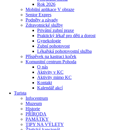
Rok 2026
Mobilní aplikace V obraze
Senior Expres
Podněty a závady
Zdravotnické služby
Privátní zubní praxe
Praktický lékař pro děti a dorost
Gynekologie
Zubní pohotovost
Lékařská pohotovostní služba
Příspěvek na kastraci koček
Komunitní centrum Pohoda
O nás
Aktivity v KC
Aktivity mimo KC
Kontakt
Kalendář akcí
Turista
Infocentrum
Muzeum
Historie
PŘÍRODA
PAMÁTKY
TIPY NA VÝLETY
Žlutický kancionál