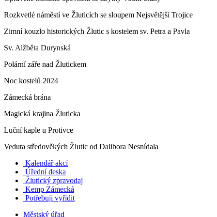
Rozkvetlé náměstí ve Žluticích se sloupem Nejsvětější Trojice
Zimní kouzlo historických Žlutic s kostelem sv. Petra a Pavla
Sv. Alžběta Durynská
Polární záře nad Žlutickem
Noc kostelů 2024
Zámecká brána
Magická krajina Žluticka
Luční kaple u Protivce
Veduta středověkých Žlutic od Dalibora Nesnídala
Kalendář akcí
Úřední deska
Žlutický zpravodaj
​
Kemp Zámecká
Potřebuji vyřídit
Městský úřad