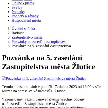
Online - platby
Svatby
Poplatky
Podněty a závady
Hospodaření města
Úvodní stránka
Radnice
Zastupitelstvo města
Pozvánky na zasedání zastupitelstva...
Pozvánka na 5. zasedání Zastupitelstva...
Pozvánka na 5. zasedání
Zastupitelstva města Žlutice
Termín a místo konání: v pondělí 17. dubna 2023 od 18:00 v sále
Muzea na adrese Velké náměstí 1, Žlutice
Vážené dámy, vážení pánové! Zveme všechny občany
na 5. zasedání Zastupitelstva města Žlutice.
Na programu jednání zastupitelstva jsou tyto záležitosti: