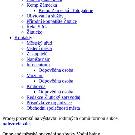
Kemp Zámecká
Kemp Zámecká - fotogalerie
Ubytování a služby
Přírodní koupaliště Žlutice
Řeka Střela
Žluticko
Kontakty
Městský úřad
Vedení města
Zastupitelé
Napište nám
Infocentrum
Odpovědná osoba
Muzeum
Odpovědná osoba
Knihovna
Odpovědná osoba
Redakce Žlutický zpravodaj
Příspěvkové organizace
Obchodní společnosti města
Prodej pozemků na výstavbu rodinných domů formou aukce,
naleznete zde
.
Opravené městské opevnění se zbytky Vodní brány