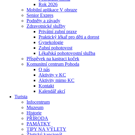
Rok 2026
Mobilní aplikace V obraze
Senior Expres
Podněty a závady
Zdravotnické služby
Privátní zubní praxe
Praktický lékař pro děti a dorost
Gynekologie
Zubní pohotovost
Lékařská pohotovostní služba
Příspěvek na kastraci koček
Komunitní centrum Pohoda
O nás
Aktivity v KC
Aktivity mimo KC
Kontakt
Kalendář akcí
Turista
Infocentrum
Muzeum
Historie
PŘÍRODA
PAMÁTKY
TIPY NA VÝLETY
Žlutický kancionál