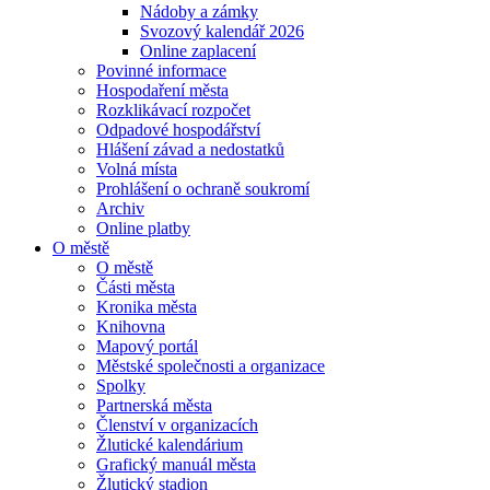
Nádoby a zámky
Svozový kalendář 2026
Online zaplacení
Povinné informace
Hospodaření města
Rozklikávací rozpočet
Odpadové hospodářství
Hlášení závad a nedostatků
Volná místa
Prohlášení o ochraně soukromí
Archiv
Online platby
O městě
O městě
Části města
Kronika města
Knihovna
Mapový portál
Městské společnosti a organizace
Spolky
Partnerská města
Členství v organizacích
Žlutické kalendárium
Grafický manuál města
Žlutický stadion