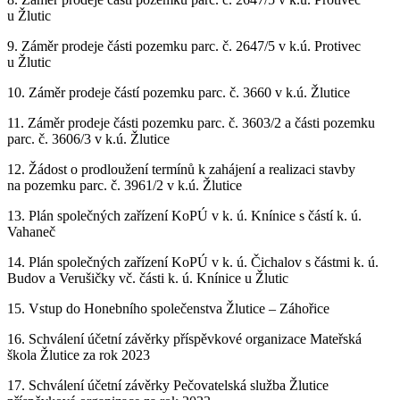
u Žlutic
9. Záměr prodeje části pozemku parc. č. 2647/5 v k.ú. Protivec
u Žlutic
10. Záměr prodeje částí pozemku parc. č. 3660 v k.ú. Žlutice
11. Záměr prodeje části pozemku parc. č. 3603/2 a části pozemku
parc. č. 3606/3 v k.ú. Žlutice
12. Žádost o prodloužení termínů k zahájení a realizaci stavby
na pozemku parc. č. 3961/2 v k.ú. Žlutice
13. Plán společných zařízení KoPÚ v k. ú. Knínice s částí k. ú.
Vahaneč
14. Plán společných zařízení KoPÚ v k. ú. Čichalov s částmi k. ú.
Budov a Verušičky vč. části k. ú. Knínice u Žlutic
15. Vstup do Honebního společenstva Žlutice – Záhořice
16. Schválení účetní závěrky příspěvkové organizace Mateřská
škola Žlutice za rok 2023
17. Schválení účetní závěrky Pečovatelská služba Žlutice