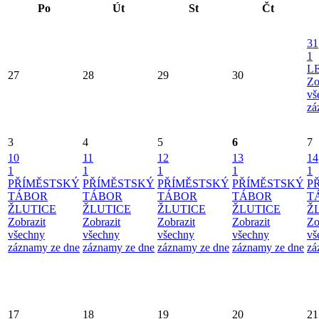
Po
Út
St
Čt
31
1
L
27
28
29
30
Zo
vš
zá
3
4
5
6
7
10
11
12
13
14
1
1
1
1
1
PŘÍMĚSTSKÝ
PŘÍMĚSTSKÝ
PŘÍMĚSTSKÝ
PŘÍMĚSTSKÝ
P
TÁBOR
TÁBOR
TÁBOR
TÁBOR
T
ŽLUTICE
ŽLUTICE
ŽLUTICE
ŽLUTICE
Ž
Zobrazit
Zobrazit
Zobrazit
Zobrazit
Zo
všechny
všechny
všechny
všechny
vš
záznamy ze dne
záznamy ze dne
záznamy ze dne
záznamy ze dne
zá
17
18
19
20
21