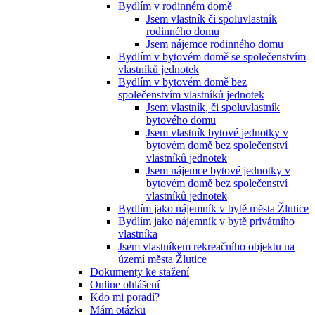
Bydlím v rodinném domě
Jsem vlastník či spoluvlastník
rodinného domu
Jsem nájemce rodinného domu
Bydlím v bytovém domě se společenstvím
vlastníků jednotek
Bydlím v bytovém domě bez
společenstvím vlastníků jednotek
Jsem vlastník, či spoluvlastník
bytového domu
Jsem vlastník bytové jednotky v
bytovém domě bez společenství
vlastníků jednotek
Jsem nájemce bytové jednotky v
bytovém domě bez společenství
vlastníků jednotek
Bydlím jako nájemník v bytě města Žlutice
Bydlím jako nájemník v bytě privátního
vlastníka
Jsem vlastníkem rekreačního objektu na
území města Žlutice
Dokumenty ke stažení
Online ohlášení
Kdo mi poradí?
Mám otázku