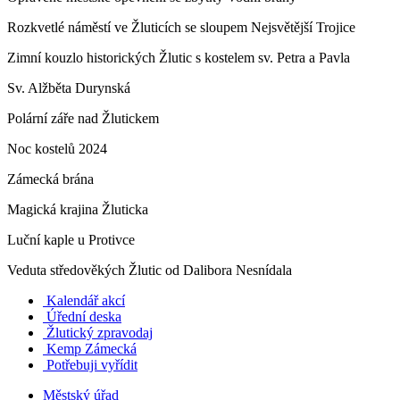
Rozkvetlé náměstí ve Žluticích se sloupem Nejsvětější Trojice
Zimní kouzlo historických Žlutic s kostelem sv. Petra a Pavla
Sv. Alžběta Durynská
Polární záře nad Žlutickem
Noc kostelů 2024
Zámecká brána
Magická krajina Žluticka
Luční kaple u Protivce
Veduta středověkých Žlutic od Dalibora Nesnídala
Kalendář akcí
Úřední deska
Žlutický zpravodaj
​
Kemp Zámecká
Potřebuji vyřídit
Městský úřad