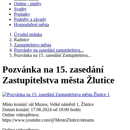
Online - platby
Svatby
Poplatky
Podněty a závady
Hospodaření města
Úvodní stránka
Radnice
Zastupitelstvo města
Pozvánky na zasedání zastupitelstva...
Pozvánka na 15. zasedání Zastupitelstva...
Pozvánka na 15. zasedání
Zastupitelstva města Žlutice
Místo konání: sál Muzea, Velké náměstí 1, Žlutice
Datum konání: 17.06.2024 od 18:00 hodin
Online videopřenos:
https://www.youtube.com/@MestoZlutice/streams
Online videopřenos: