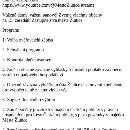
https://www.youtube.com/@MestoZlutice/streams
Vážené dámy, vážení pánové! Zveme všechny občany
na 15. zasedání Zastupitelstva města Žlutice.
Program:
1. Volba ověřovatelů zápisu
2. Schválení programu
3. Kontrola plnění usnesení
4. Změna obecně závazné vyhlášky o místním poplatku za obecní
systém odpadového hospodářství
5. Obecně závazná vyhláška města Žlutice o stanovení koeficientu
pro výpočet daně z nemovitých věcí
6. Zápis z finančního výboru
7. Záměr směny pozemků v majetku České republiky s právem
hospodaření pro Lesy České republiky, s.p. za pozemky v majetku
Města Žlutice
8. Záměr prodeje částí pozemku parc. č. 2647/5 v k.ú. Protivec