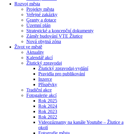
Rozvoj města
Projekty města
Veřejné zakázky
Granty a dotace
Územní plán
Strategické a koncepční dokumenty
Záměr budování VTE Žlutice
Nová obytná zóna
Život ve městě
Aktuality
Kalendář akcí
Žlutický zpravodaj
Žlutický zpravodaj-vydání
Pravidla pro publikování
Inzerce
Příspěvky
Tradiční akce
Fotogalerie akcí
Rok 2025
Rok 2024
Rok 2023
Rok 2022
Videozáznamy na kanále Youtube – Žlutice a
okolí
Fotografie města