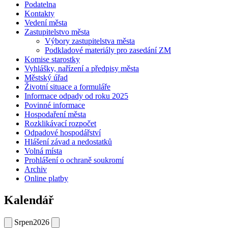
Podatelna
Kontakty
Vedení města
Zastupitelstvo města
Výbory zastupitelstva města
Podkladové materiály pro zasedání ZM
Komise starostky
Vyhlášky, nařízení a předpisy města
Městský úřad
Životní situace a formuláře
Informace odpady od roku 2025
Povinné informace
Hospodaření města
Rozklikávací rozpočet
Odpadové hospodářství
Hlášení závad a nedostatků
Volná místa
Prohlášení o ochraně soukromí
Archiv
Online platby
Kalendář
Srpen
2026