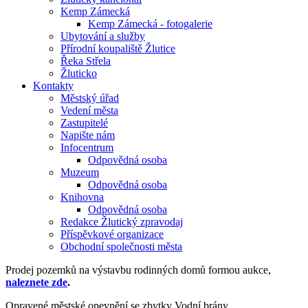
Kemp Zámecká
Kemp Zámecká - fotogalerie
Ubytování a služby
Přírodní koupaliště Žlutice
Řeka Střela
Žluticko
Kontakty
Městský úřad
Vedení města
Zastupitelé
Napište nám
Infocentrum
Odpovědná osoba
Muzeum
Odpovědná osoba
Knihovna
Odpovědná osoba
Redakce Žlutický zpravodaj
Příspěvkové organizace
Obchodní společnosti města
Prodej pozemků na výstavbu rodinných domů formou aukce,
naleznete zde
.
Opravené městské opevnění se zbytky Vodní brány