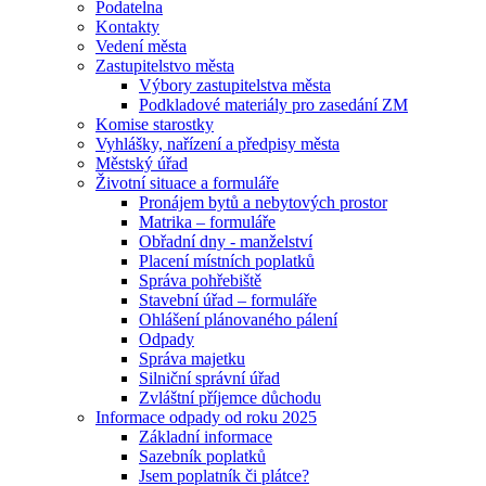
Podatelna
Kontakty
Vedení města
Zastupitelstvo města
Výbory zastupitelstva města
Podkladové materiály pro zasedání ZM
Komise starostky
Vyhlášky, nařízení a předpisy města
Městský úřad
Životní situace a formuláře
Pronájem bytů a nebytových prostor
Matrika – formuláře
Obřadní dny - manželství
Placení místních poplatků
Správa pohřebiště
Stavební úřad – formuláře
Ohlášení plánovaného pálení
Odpady
Správa majetku
Silniční správní úřad
Zvláštní příjemce důchodu
Informace odpady od roku 2025
Základní informace
Sazebník poplatků
Jsem poplatník či plátce?