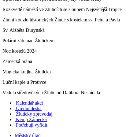
Rozkvetlé náměstí ve Žluticích se sloupem Nejsvětější Trojice
Zimní kouzlo historických Žlutic s kostelem sv. Petra a Pavla
Sv. Alžběta Durynská
Polární záře nad Žlutickem
Noc kostelů 2024
Zámecká brána
Magická krajina Žluticka
Luční kaple u Protivce
Veduta středověkých Žlutic od Dalibora Nesnídala
Kalendář akcí
Úřední deska
Žlutický zpravodaj
​
Kemp Zámecká
Potřebuji vyřídit
Městský úřad