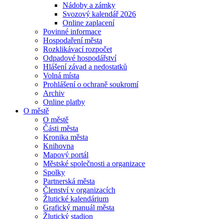
Nádoby a zámky
Svozový kalendář 2026
Online zaplacení
Povinné informace
Hospodaření města
Rozklikávací rozpočet
Odpadové hospodářství
Hlášení závad a nedostatků
Volná místa
Prohlášení o ochraně soukromí
Archiv
Online platby
O městě
O městě
Části města
Kronika města
Knihovna
Mapový portál
Městské společnosti a organizace
Spolky
Partnerská města
Členství v organizacích
Žlutické kalendárium
Grafický manuál města
Žlutický stadion