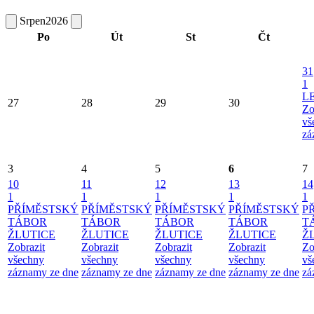
Srpen
2026
Po
Út
St
Čt
31
1
L
27
28
29
30
Zo
vš
zá
3
4
5
6
7
10
11
12
13
14
1
1
1
1
1
PŘÍMĚSTSKÝ
PŘÍMĚSTSKÝ
PŘÍMĚSTSKÝ
PŘÍMĚSTSKÝ
P
TÁBOR
TÁBOR
TÁBOR
TÁBOR
T
ŽLUTICE
ŽLUTICE
ŽLUTICE
ŽLUTICE
Ž
Zobrazit
Zobrazit
Zobrazit
Zobrazit
Zo
všechny
všechny
všechny
všechny
vš
záznamy ze dne
záznamy ze dne
záznamy ze dne
záznamy ze dne
zá