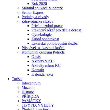
Rok 2026
Mobilní aplikace V obraze
Senior Expres
Podněty a závady
Zdravotnické služby
Privátní zubní praxe
Praktický lékař pro děti a dorost
Gynekologie
Zubní pohotovost
Lékařská pohotovostní služba
Příspěvek na kastraci koček
Komunitní centrum Pohoda
O nás
Aktivity v KC
Aktivity mimo KC
Kontakt
Kalendář akcí
Turista
Infocentrum
Muzeum
Historie
PŘÍRODA
PAMÁTKY
TIPY NA VÝLETY
Žlutický kancionál