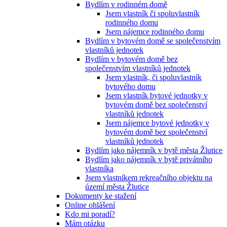
Bydlím v rodinném domě
Jsem vlastník či spoluvlastník
rodinného domu
Jsem nájemce rodinného domu
Bydlím v bytovém domě se společenstvím
vlastníků jednotek
Bydlím v bytovém domě bez
společenstvím vlastníků jednotek
Jsem vlastník, či spoluvlastník
bytového domu
Jsem vlastník bytové jednotky v
bytovém domě bez společenství
vlastníků jednotek
Jsem nájemce bytové jednotky v
bytovém domě bez společenství
vlastníků jednotek
Bydlím jako nájemník v bytě města Žlutice
Bydlím jako nájemník v bytě privátního
vlastníka
Jsem vlastníkem rekreačního objektu na
území města Žlutice
Dokumenty ke stažení
Online ohlášení
Kdo mi poradí?
Mám otázku