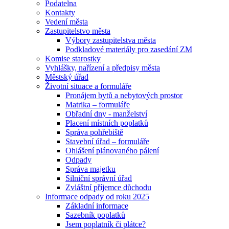
Podatelna
Kontakty
Vedení města
Zastupitelstvo města
Výbory zastupitelstva města
Podkladové materiály pro zasedání ZM
Komise starostky
Vyhlášky, nařízení a předpisy města
Městský úřad
Životní situace a formuláře
Pronájem bytů a nebytových prostor
Matrika – formuláře
Obřadní dny - manželství
Placení místních poplatků
Správa pohřebiště
Stavební úřad – formuláře
Ohlášení plánovaného pálení
Odpady
Správa majetku
Silniční správní úřad
Zvláštní příjemce důchodu
Informace odpady od roku 2025
Základní informace
Sazebník poplatků
Jsem poplatník či plátce?