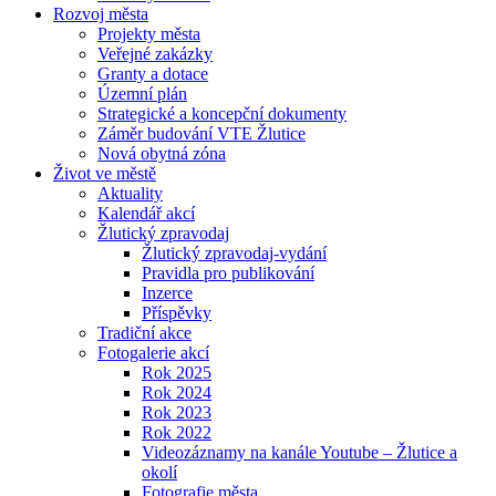
Rozvoj města
Projekty města
Veřejné zakázky
Granty a dotace
Územní plán
Strategické a koncepční dokumenty
Záměr budování VTE Žlutice
Nová obytná zóna
Život ve městě
Aktuality
Kalendář akcí
Žlutický zpravodaj
Žlutický zpravodaj-vydání
Pravidla pro publikování
Inzerce
Příspěvky
Tradiční akce
Fotogalerie akcí
Rok 2025
Rok 2024
Rok 2023
Rok 2022
Videozáznamy na kanále Youtube – Žlutice a
okolí
Fotografie města