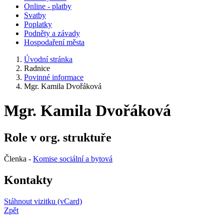
Online - platby
Svatby
Poplatky
Podněty a závady
Hospodaření města
Úvodní stránka
Radnice
Povinné informace
Mgr. Kamila Dvořáková
Mgr. Kamila Dvořáková
Role v org. struktuře
Členka -
Komise sociální a bytová
Kontakty
Stáhnout vizitku (vCard)
Zpět