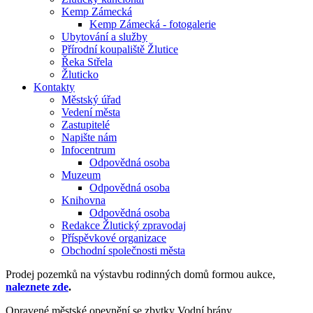
Kemp Zámecká
Kemp Zámecká - fotogalerie
Ubytování a služby
Přírodní koupaliště Žlutice
Řeka Střela
Žluticko
Kontakty
Městský úřad
Vedení města
Zastupitelé
Napište nám
Infocentrum
Odpovědná osoba
Muzeum
Odpovědná osoba
Knihovna
Odpovědná osoba
Redakce Žlutický zpravodaj
Příspěvkové organizace
Obchodní společnosti města
Prodej pozemků na výstavbu rodinných domů formou aukce,
naleznete zde
.
Opravené městské opevnění se zbytky Vodní brány