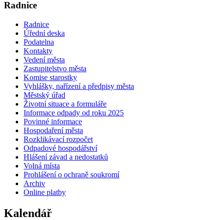
Radnice
Radnice
Úřední deska
Podatelna
Kontakty
Vedení města
Zastupitelstvo města
Komise starostky
Vyhlášky, nařízení a předpisy města
Městský úřad
Životní situace a formuláře
Informace odpady od roku 2025
Povinné informace
Hospodaření města
Rozklikávací rozpočet
Odpadové hospodářství
Hlášení závad a nedostatků
Volná místa
Prohlášení o ochraně soukromí
Archiv
Online platby
Kalendář