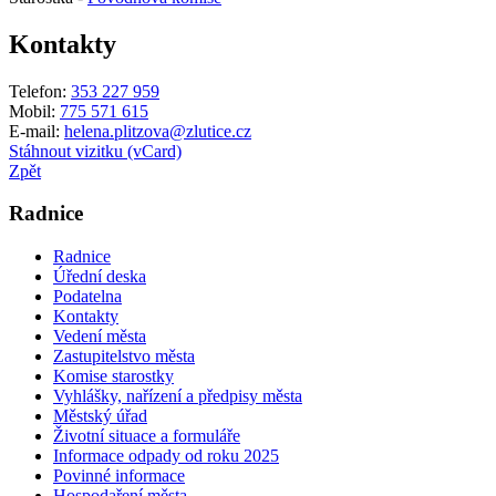
Kontakty
Telefon:
353 227 959
Mobil:
775 571 615
E-mail:
helena.plitzova@zlutice.cz
Stáhnout vizitku (vCard)
Zpět
Radnice
Radnice
Úřední deska
Podatelna
Kontakty
Vedení města
Zastupitelstvo města
Komise starostky
Vyhlášky, nařízení a předpisy města
Městský úřad
Životní situace a formuláře
Informace odpady od roku 2025
Povinné informace
Hospodaření města