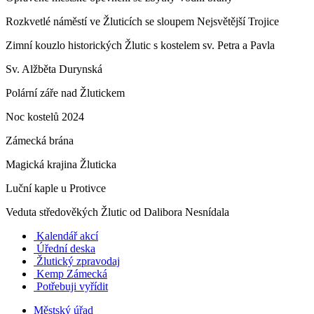
Rozkvetlé náměstí ve Žluticích se sloupem Nejsvětější Trojice
Zimní kouzlo historických Žlutic s kostelem sv. Petra a Pavla
Sv. Alžběta Durynská
Polární záře nad Žlutickem
Noc kostelů 2024
Zámecká brána
Magická krajina Žluticka
Luční kaple u Protivce
Veduta středověkých Žlutic od Dalibora Nesnídala
Kalendář akcí
Úřední deska
Žlutický zpravodaj
​
Kemp Zámecká
Potřebuji vyřídit
Městský úřad