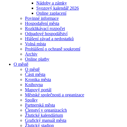
Nádoby a zámky
Svozový kalendář 2026
Online zaplacení
Povinné informace
Hospodaření města
Rozklikávací rozpočet
Odpadové hospodářství
Hlášení závad a nedostatků
Volná místa
Prohlášení o ochraně soukromí
Archiv
Online platby
O městě
O městě
Části města
Kronika města
Knihovna
Mapový portál
Městské společnosti a organizace
Spolky
Partnerská města
Členství v organizacích
Žlutické kalendárium
Grafický manuál města
Žlutický stadion