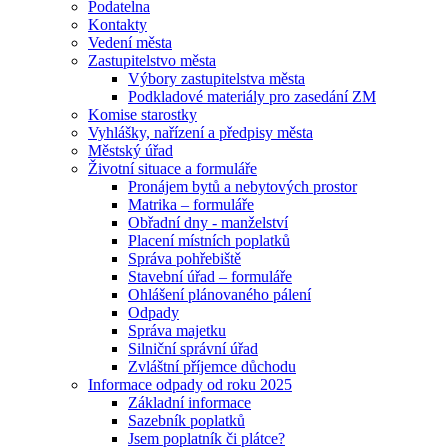
Podatelna
Kontakty
Vedení města
Zastupitelstvo města
Výbory zastupitelstva města
Podkladové materiály pro zasedání ZM
Komise starostky
Vyhlášky, nařízení a předpisy města
Městský úřad
Životní situace a formuláře
Pronájem bytů a nebytových prostor
Matrika – formuláře
Obřadní dny - manželství
Placení místních poplatků
Správa pohřebiště
Stavební úřad – formuláře
Ohlášení plánovaného pálení
Odpady
Správa majetku
Silniční správní úřad
Zvláštní příjemce důchodu
Informace odpady od roku 2025
Základní informace
Sazebník poplatků
Jsem poplatník či plátce?