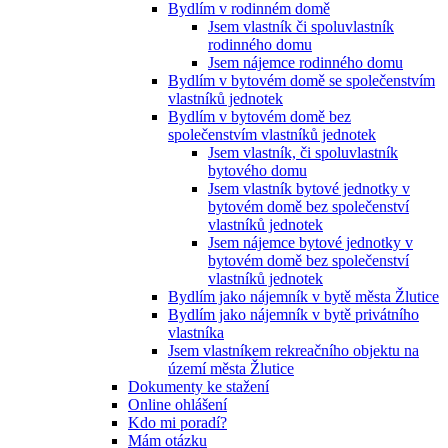
Bydlím v rodinném domě
Jsem vlastník či spoluvlastník
rodinného domu
Jsem nájemce rodinného domu
Bydlím v bytovém domě se společenstvím
vlastníků jednotek
Bydlím v bytovém domě bez
společenstvím vlastníků jednotek
Jsem vlastník, či spoluvlastník
bytového domu
Jsem vlastník bytové jednotky v
bytovém domě bez společenství
vlastníků jednotek
Jsem nájemce bytové jednotky v
bytovém domě bez společenství
vlastníků jednotek
Bydlím jako nájemník v bytě města Žlutice
Bydlím jako nájemník v bytě privátního
vlastníka
Jsem vlastníkem rekreačního objektu na
území města Žlutice
Dokumenty ke stažení
Online ohlášení
Kdo mi poradí?
Mám otázku