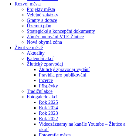
Rozvoj města
Projekty města
Veřejné zakázky
Granty a dotace
Územní plán
Strategické a koncepční dokumenty
Záměr budování VTE Žlutice
Nová obytná zóna
Život ve městě
Aktuality
Kalendář akcí
Žlutický zpravodaj
Žlutický zpravodaj-vydání
Pravidla pro publikování
Inzerce
Příspěvky
Tradiční akce
Fotogalerie akcí
Rok 2025
Rok 2024
Rok 2023
Rok 2022
Videozáznamy na kanále Youtube – Žlutice a
okolí
Fotografie města