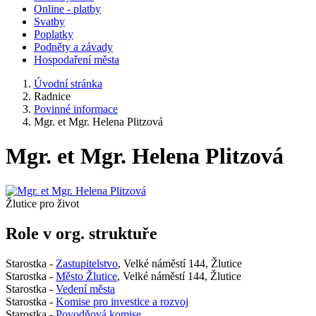
Online - platby
Svatby
Poplatky
Podněty a závady
Hospodaření města
Úvodní stránka
Radnice
Povinné informace
Mgr. et Mgr. Helena Plitzová
Mgr. et Mgr. Helena Plitzová
Žlutice pro život
Role v org. struktuře
Starostka -
Zastupitelstvo
, Velké náměstí 144, Žlutice
Starostka -
Město Žlutice
, Velké náměstí 144, Žlutice
Starostka -
Vedení města
Starostka -
Komise pro investice a rozvoj
Starostka -
Povodňová komise