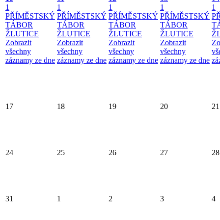
1
1
1
1
1
PŘÍMĚSTSKÝ
PŘÍMĚSTSKÝ
PŘÍMĚSTSKÝ
PŘÍMĚSTSKÝ
P
TÁBOR
TÁBOR
TÁBOR
TÁBOR
T
ŽLUTICE
ŽLUTICE
ŽLUTICE
ŽLUTICE
Ž
Zobrazit
Zobrazit
Zobrazit
Zobrazit
Zo
všechny
všechny
všechny
všechny
vš
záznamy ze dne
záznamy ze dne
záznamy ze dne
záznamy ze dne
zá
17
18
19
20
21
24
25
26
27
28
31
1
2
3
4