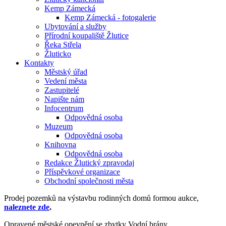
Kemp Zámecká
Kemp Zámecká - fotogalerie
Ubytování a služby
Přírodní koupaliště Žlutice
Řeka Střela
Žluticko
Kontakty
Městský úřad
Vedení města
Zastupitelé
Napište nám
Infocentrum
Odpovědná osoba
Muzeum
Odpovědná osoba
Knihovna
Odpovědná osoba
Redakce Žlutický zpravodaj
Příspěvkové organizace
Obchodní společnosti města
Prodej pozemků na výstavbu rodinných domů formou aukce,
naleznete zde
.
Opravené městské opevnění se zbytky Vodní brány