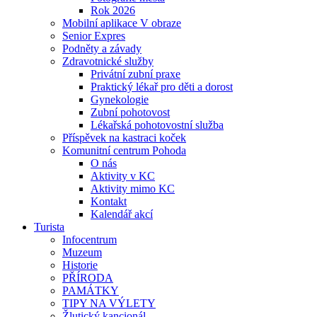
Rok 2026
Mobilní aplikace V obraze
Senior Expres
Podněty a závady
Zdravotnické služby
Privátní zubní praxe
Praktický lékař pro děti a dorost
Gynekologie
Zubní pohotovost
Lékařská pohotovostní služba
Příspěvek na kastraci koček
Komunitní centrum Pohoda
O nás
Aktivity v KC
Aktivity mimo KC
Kontakt
Kalendář akcí
Turista
Infocentrum
Muzeum
Historie
PŘÍRODA
PAMÁTKY
TIPY NA VÝLETY
Žlutický kancionál