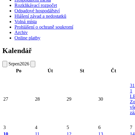
Rozklikávací rozpočet
Odpadové hospodářství
Hlášení závad a nedostatků
Volná místa
Prohlášení o ochraně soukromí
Archiv
Online platby
Kalendář
Srpen
2026
Po
Út
St
Čt
31
1
L
27
28
29
30
Zo
vš
zá
3
4
5
6
7
10
11
12
13
14