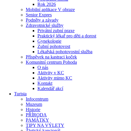
Rok 2026
Mobilní aplikace V obraze
Senior Expres
Podněty a závady
Zdravotnické služby
Privátní zubní praxe
Praktický lékař pro děti a dorost
Gynekologie
Zubní pohotovost
Lékařská pohotovostní služba
Příspěvek na kastraci koček
Komunitní centrum Pohoda
O nás
Aktivity v KC
Aktivity mimo KC
Kontakt
Kalendář akcí
Turista
Infocentrum
Muzeum
Historie
PŘÍRODA
PAMÁTKY
TIPY NA VÝLETY
Žlutický kancionál