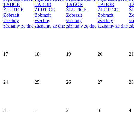
TÁBOR
TÁBOR
TÁBOR
TÁBOR
T
ŽLUTICE
ŽLUTICE
ŽLUTICE
ŽLUTICE
Ž
Zobrazit
Zobrazit
Zobrazit
Zobrazit
Zo
všechny
všechny
všechny
všechny
vš
záznamy ze dne
záznamy ze dne
záznamy ze dne
záznamy ze dne
zá
17
18
19
20
21
24
25
26
27
28
31
1
2
3
4