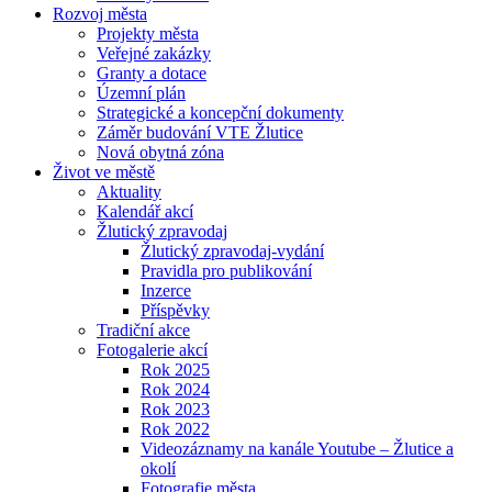
Rozvoj města
Projekty města
Veřejné zakázky
Granty a dotace
Územní plán
Strategické a koncepční dokumenty
Záměr budování VTE Žlutice
Nová obytná zóna
Život ve městě
Aktuality
Kalendář akcí
Žlutický zpravodaj
Žlutický zpravodaj-vydání
Pravidla pro publikování
Inzerce
Příspěvky
Tradiční akce
Fotogalerie akcí
Rok 2025
Rok 2024
Rok 2023
Rok 2022
Videozáznamy na kanále Youtube – Žlutice a
okolí
Fotografie města