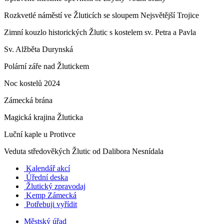
Rozkvetlé náměstí ve Žluticích se sloupem Nejsvětější Trojice
Zimní kouzlo historických Žlutic s kostelem sv. Petra a Pavla
Sv. Alžběta Durynská
Polární záře nad Žlutickem
Noc kostelů 2024
Zámecká brána
Magická krajina Žluticka
Luční kaple u Protivce
Veduta středověkých Žlutic od Dalibora Nesnídala
Kalendář akcí
Úřední deska
Žlutický zpravodaj
​
Kemp Zámecká
Potřebuji vyřídit
Městský úřad