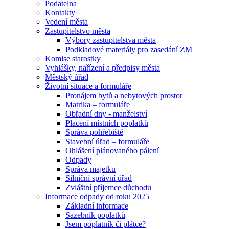
Podatelna
Kontakty
Vedení města
Zastupitelstvo města
Výbory zastupitelstva města
Podkladové materiály pro zasedání ZM
Komise starostky
Vyhlášky, nařízení a předpisy města
Městský úřad
Životní situace a formuláře
Pronájem bytů a nebytových prostor
Matrika – formuláře
Obřadní dny - manželství
Placení místních poplatků
Správa pohřebiště
Stavební úřad – formuláře
Ohlášení plánovaného pálení
Odpady
Správa majetku
Silniční správní úřad
Zvláštní příjemce důchodu
Informace odpady od roku 2025
Základní informace
Sazebník poplatků
Jsem poplatník či plátce?