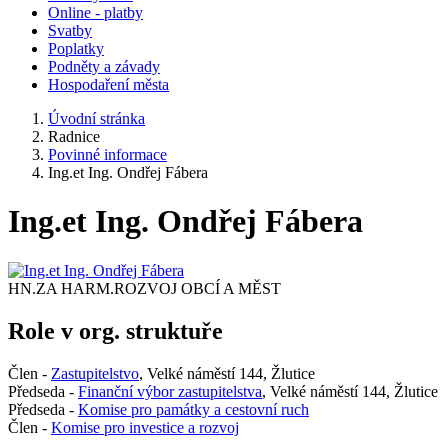
Online - platby
Svatby
Poplatky
Podněty a závady
Hospodaření města
Úvodní stránka
Radnice
Povinné informace
Ing.et Ing. Ondřej Fábera
Ing.et Ing. Ondřej Fábera
HN.ZA HARM.ROZVOJ OBCÍ A MĚST
Role v org. struktuře
Člen -
Zastupitelstvo
, Velké náměstí 144, Žlutice
Předseda -
Finanční výbor zastupitelstva
, Velké náměstí 144, Žlutice
Předseda -
Komise pro památky a cestovní ruch
Člen -
Komise pro investice a rozvoj