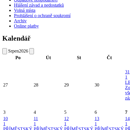
Hlášení závad a nedostatků
Volná místa
Prohlášení o ochraně soukromí
Archiv
Online platby
Kalendář
Srpen
2026
Po
Út
St
Čt
31
1
L
27
28
29
30
Zo
vš
zá
3
4
5
6
7
10
11
12
13
14
1
1
1
1
1
PŘÍMĚSTSKÝ
PŘÍMĚSTSKÝ
PŘÍMĚSTSKÝ
PŘÍMĚSTSKÝ
P