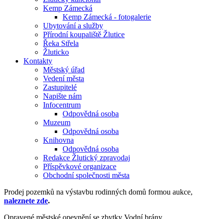
Kemp Zámecká
Kemp Zámecká - fotogalerie
Ubytování a služby
Přírodní koupaliště Žlutice
Řeka Střela
Žluticko
Kontakty
Městský úřad
Vedení města
Zastupitelé
Napište nám
Infocentrum
Odpovědná osoba
Muzeum
Odpovědná osoba
Knihovna
Odpovědná osoba
Redakce Žlutický zpravodaj
Příspěvkové organizace
Obchodní společnosti města
Prodej pozemků na výstavbu rodinných domů formou aukce,
naleznete zde
.
Opravené městské opevnění se zbytky Vodní brány