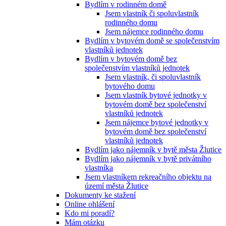
Bydlím v rodinném domě
Jsem vlastník či spoluvlastník
rodinného domu
Jsem nájemce rodinného domu
Bydlím v bytovém domě se společenstvím
vlastníků jednotek
Bydlím v bytovém domě bez
společenstvím vlastníků jednotek
Jsem vlastník, či spoluvlastník
bytového domu
Jsem vlastník bytové jednotky v
bytovém domě bez společenství
vlastníků jednotek
Jsem nájemce bytové jednotky v
bytovém domě bez společenství
vlastníků jednotek
Bydlím jako nájemník v bytě města Žlutice
Bydlím jako nájemník v bytě privátního
vlastníka
Jsem vlastníkem rekreačního objektu na
území města Žlutice
Dokumenty ke stažení
Online ohlášení
Kdo mi poradí?
Mám otázku