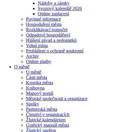
Nádoby a zámky
Svozový kalendář 2026
Online zaplacení
Povinné informace
Hospodaření města
Rozklikávací rozpočet
Odpadové hospodářství
Hlášení závad a nedostatků
Volná místa
Prohlášení o ochraně soukromí
Archiv
Online platby
O městě
O městě
Části města
Kronika města
Knihovna
Mapový portál
Městské společnosti a organizace
Spolky
Partnerská města
Členství v organizacích
Žlutické kalendárium
Grafický manuál města
Žlutický stadion