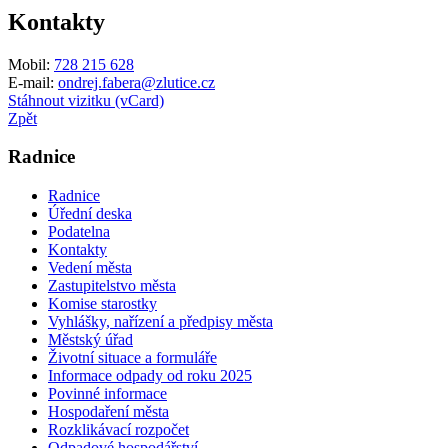
Kontakty
Mobil:
728 215 628
E-mail:
ondrej.fabera@zlutice.cz
Stáhnout vizitku (vCard)
Zpět
Radnice
Radnice
Úřední deska
Podatelna
Kontakty
Vedení města
Zastupitelstvo města
Komise starostky
Vyhlášky, nařízení a předpisy města
Městský úřad
Životní situace a formuláře
Informace odpady od roku 2025
Povinné informace
Hospodaření města
Rozklikávací rozpočet
Odpadové hospodářství