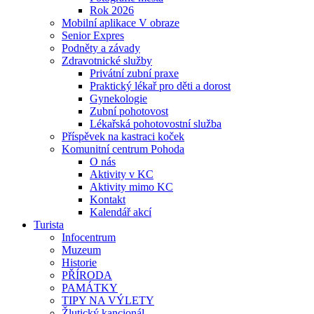
Rok 2026
Mobilní aplikace V obraze
Senior Expres
Podněty a závady
Zdravotnické služby
Privátní zubní praxe
Praktický lékař pro děti a dorost
Gynekologie
Zubní pohotovost
Lékařská pohotovostní služba
Příspěvek na kastraci koček
Komunitní centrum Pohoda
O nás
Aktivity v KC
Aktivity mimo KC
Kontakt
Kalendář akcí
Turista
Infocentrum
Muzeum
Historie
PŘÍRODA
PAMÁTKY
TIPY NA VÝLETY
Žlutický kancionál