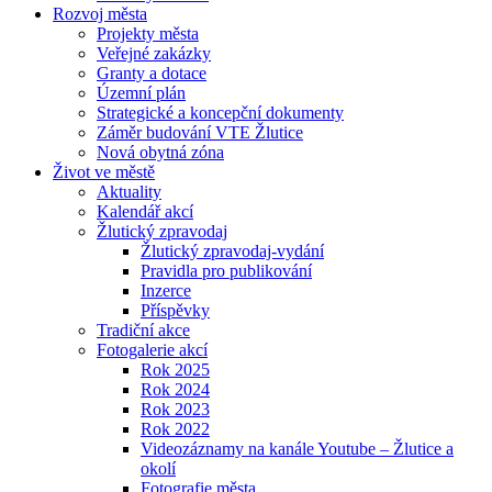
Rozvoj města
Projekty města
Veřejné zakázky
Granty a dotace
Územní plán
Strategické a koncepční dokumenty
Záměr budování VTE Žlutice
Nová obytná zóna
Život ve městě
Aktuality
Kalendář akcí
Žlutický zpravodaj
Žlutický zpravodaj-vydání
Pravidla pro publikování
Inzerce
Příspěvky
Tradiční akce
Fotogalerie akcí
Rok 2025
Rok 2024
Rok 2023
Rok 2022
Videozáznamy na kanále Youtube – Žlutice a
okolí
Fotografie města