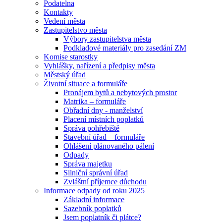
Podatelna
Kontakty
Vedení města
Zastupitelstvo města
Výbory zastupitelstva města
Podkladové materiály pro zasedání ZM
Komise starostky
Vyhlášky, nařízení a předpisy města
Městský úřad
Životní situace a formuláře
Pronájem bytů a nebytových prostor
Matrika – formuláře
Obřadní dny - manželství
Placení místních poplatků
Správa pohřebiště
Stavební úřad – formuláře
Ohlášení plánovaného pálení
Odpady
Správa majetku
Silniční správní úřad
Zvláštní příjemce důchodu
Informace odpady od roku 2025
Základní informace
Sazebník poplatků
Jsem poplatník či plátce?