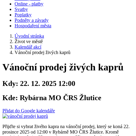
Online - platby
Svatby
Poplatky
Podněty a závady
Hospodaření města
Úvodní stránka
Život ve městě
Kalendář akcí
Vánoční prodej živých kaprů
Vánoční prodej živých kaprů
Kdy:
22. 12. 2025 12:00
Kde:
Rybárna MO ČRS Žlutice
Přidat do Google kalendáře
Přijďte si vybrat živého kapra na vánoční prodej, který se koná 22.
prosince 2025 od 12:00 v Rybárně MO ČRS Žlutice. Kromě