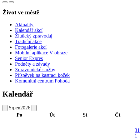
Život ve městě
Aktuality
Kalendář akcí
Žlutický zpravodaj
Tradiční akce
Fotogalerie akcí
Mobilní aplikace V obraze
Senior Expres
Podněty a závady
Zdravotnické služby
Příspěvek na kastraci koček
Komunitní centrum Pohoda
Kalendář
Srpen
2026
Po
Út
St
Čt
31
1