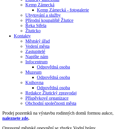
Kemp Zámecká
Kemp Zámecká - fotogalerie
Ubytování a služby
Přírodní koupaliště Žlutice
Řeka Střela
Žluticko
Kontakty
Městský úřad
Vedení města
Zastupitelé
Napište nám
Infocentrum
Odpovědná osoba
Muzeum
Odpovědná osoba
Knihovna
Odpovědná osoba
Redakce Žlutický zpravodaj
Příspěvkové organizace
Obchodní společnosti města
Prodej pozemků na výstavbu rodinných domů formou aukce,
naleznete zde
.
Opravené městské opevnění se zbytky Vodní brány