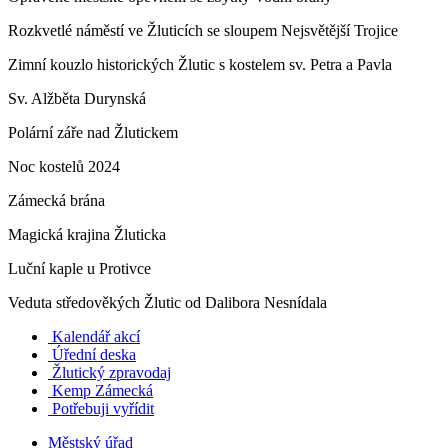
Rozkvetlé náměstí ve Žluticích se sloupem Nejsvětější Trojice
Zimní kouzlo historických Žlutic s kostelem sv. Petra a Pavla
Sv. Alžběta Durynská
Polární záře nad Žlutickem
Noc kostelů 2024
Zámecká brána
Magická krajina Žluticka
Luční kaple u Protivce
Veduta středověkých Žlutic od Dalibora Nesnídala
Kalendář akcí
Úřední deska
Žlutický zpravodaj
​
Kemp Zámecká
Potřebuji vyřídit
Městský úřad