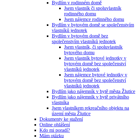
Bydlím v rodinném domě
Jsem vlastník či spoluvlastník
rodinného domu
Jsem nájemce rodinného domu
Bydlím v bytovém domě se společenstvím
vlastníků jednotek
Bydlím v bytovém domě bez
společenstvím vlastníků jednotek
Jsem vlastník, či spoluvlastník
bytového domu
Jsem vlastník bytové jednotky v
bytovém domě bez společenství
vlastníků jednotek
Jsem nájemce bytové jednotky v
bytovém domě bez společenství
vlastníků jednotek
Bydlím jako nájemník v bytě města Žlutice
Bydlím jako nájemník v bytě privátního
vlastníka
Jsem vlastníkem rekreačního objektu na
území města Žlutice
Dokumenty ke stažení
Online ohlášení
Kdo mi poradí?
Mám otázku