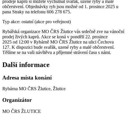
prodeje kaprů si můžete vychutnat svařák, uzené ryby a malé
občerstvení. Objednávky ryb jsou možné od 1. prosince 2025 u
pana Straky na telefonu 606 278 675.
Typ akce: ostatní (akce pro veřejnost)
Rybářská organizace MO ČRS Žlutice vás srdečně zve na vánoční
prodej živých kaprů. Akce se koná v pondělí 22. prosince
2025 od 12:00 v Rybárně MO ČRS Žlutice na ulici Čechova
127. K dispozici bude svařák, uzené ryby a malé občerstvení.
Těšíme se na vaši návštěvu a příjemné strávení času s námi.
Další informace
Adresa místa konání
Rybárna MO ČRS Žlutice, Žlutice
Organizátor
MO ČRS ŽLUTICE