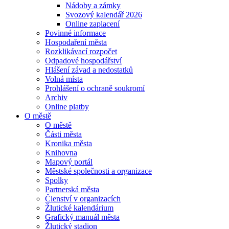
Nádoby a zámky
Svozový kalendář 2026
Online zaplacení
Povinné informace
Hospodaření města
Rozklikávací rozpočet
Odpadové hospodářství
Hlášení závad a nedostatků
Volná místa
Prohlášení o ochraně soukromí
Archiv
Online platby
O městě
O městě
Části města
Kronika města
Knihovna
Mapový portál
Městské společnosti a organizace
Spolky
Partnerská města
Členství v organizacích
Žlutické kalendárium
Grafický manuál města
Žlutický stadion