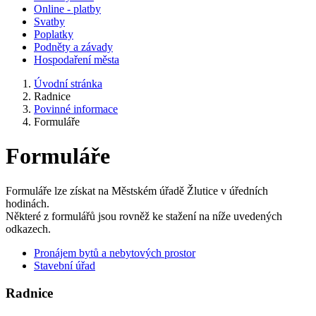
Online - platby
Svatby
Poplatky
Podněty a závady
Hospodaření města
Úvodní stránka
Radnice
Povinné informace
Formuláře
Formuláře
Formuláře lze získat na Městském úřadě Žlutice v úředních
hodinách.
Některé z formulářů jsou rovněž ke stažení na níže uvedených
odkazech.
Pronájem bytů a nebytových prostor
Stavební úřad
Radnice