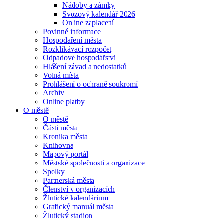
Nádoby a zámky
Svozový kalendář 2026
Online zaplacení
Povinné informace
Hospodaření města
Rozklikávací rozpočet
Odpadové hospodářství
Hlášení závad a nedostatků
Volná místa
Prohlášení o ochraně soukromí
Archiv
Online platby
O městě
O městě
Části města
Kronika města
Knihovna
Mapový portál
Městské společnosti a organizace
Spolky
Partnerská města
Členství v organizacích
Žlutické kalendárium
Grafický manuál města
Žlutický stadion