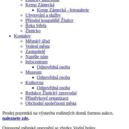
Kemp Zámecká
Kemp Zámecká - fotogalerie
Ubytování a služby
Přírodní koupaliště Žlutice
Řeka Střela
Žluticko
Kontakty
Městský úřad
Vedení města
Zastupitelé
Napište nám
Infocentrum
Odpovědná osoba
Muzeum
Odpovědná osoba
Knihovna
Odpovědná osoba
Redakce Žlutický zpravodaj
Příspěvkové organizace
Obchodní společnosti města
Prodej pozemků na výstavbu rodinných domů formou aukce,
naleznete zde
.
Opravené městské opevnění se zbytky Vodní brány