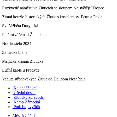
Rozkvetlé náměstí ve Žluticích se sloupem Nejsvětější Trojice
Zimní kouzlo historických Žlutic s kostelem sv. Petra a Pavla
Sv. Alžběta Durynská
Polární záře nad Žlutickem
Noc kostelů 2024
Zámecká brána
Magická krajina Žluticka
Luční kaple u Protivce
Veduta středověkých Žlutic od Dalibora Nesnídala
Kalendář akcí
Úřední deska
Žlutický zpravodaj
​
Kemp Zámecká
Potřebuji vyřídit
Městský úřad