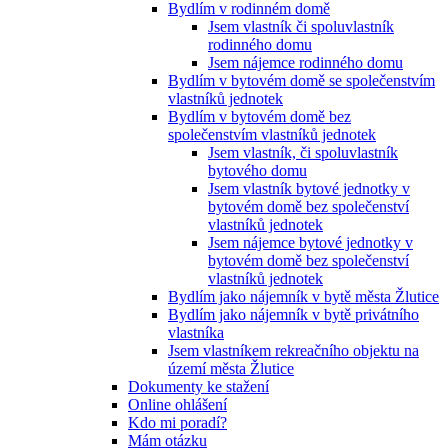
Bydlím v rodinném domě
Jsem vlastník či spoluvlastník
rodinného domu
Jsem nájemce rodinného domu
Bydlím v bytovém domě se společenstvím
vlastníků jednotek
Bydlím v bytovém domě bez
společenstvím vlastníků jednotek
Jsem vlastník, či spoluvlastník
bytového domu
Jsem vlastník bytové jednotky v
bytovém domě bez společenství
vlastníků jednotek
Jsem nájemce bytové jednotky v
bytovém domě bez společenství
vlastníků jednotek
Bydlím jako nájemník v bytě města Žlutice
Bydlím jako nájemník v bytě privátního
vlastníka
Jsem vlastníkem rekreačního objektu na
území města Žlutice
Dokumenty ke stažení
Online ohlášení
Kdo mi poradí?
Mám otázku