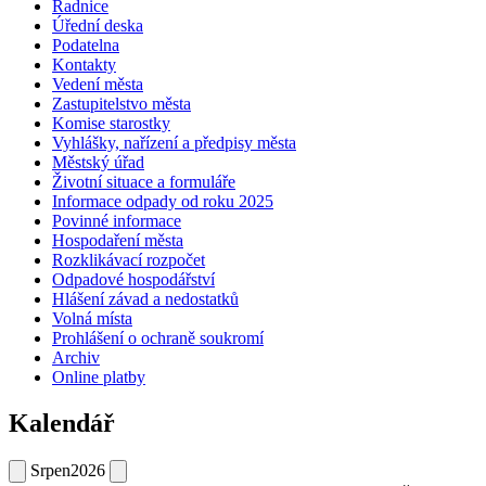
Radnice
Úřední deska
Podatelna
Kontakty
Vedení města
Zastupitelstvo města
Komise starostky
Vyhlášky, nařízení a předpisy města
Městský úřad
Životní situace a formuláře
Informace odpady od roku 2025
Povinné informace
Hospodaření města
Rozklikávací rozpočet
Odpadové hospodářství
Hlášení závad a nedostatků
Volná místa
Prohlášení o ochraně soukromí
Archiv
Online platby
Kalendář
Srpen
2026