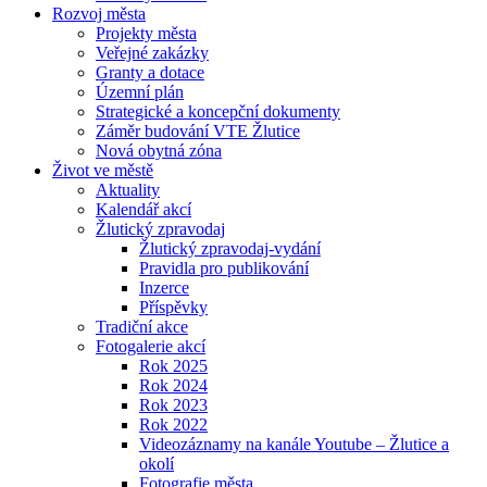
Rozvoj města
Projekty města
Veřejné zakázky
Granty a dotace
Územní plán
Strategické a koncepční dokumenty
Záměr budování VTE Žlutice
Nová obytná zóna
Život ve městě
Aktuality
Kalendář akcí
Žlutický zpravodaj
Žlutický zpravodaj-vydání
Pravidla pro publikování
Inzerce
Příspěvky
Tradiční akce
Fotogalerie akcí
Rok 2025
Rok 2024
Rok 2023
Rok 2022
Videozáznamy na kanále Youtube – Žlutice a
okolí
Fotografie města