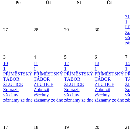
Po
Út
St
Čt
31
1
L
27
28
29
30
Zo
vš
zá
3
4
5
6
7
10
11
12
13
14
1
1
1
1
1
PŘÍMĚSTSKÝ
PŘÍMĚSTSKÝ
PŘÍMĚSTSKÝ
PŘÍMĚSTSKÝ
P
TÁBOR
TÁBOR
TÁBOR
TÁBOR
T
ŽLUTICE
ŽLUTICE
ŽLUTICE
ŽLUTICE
Ž
Zobrazit
Zobrazit
Zobrazit
Zobrazit
Zo
všechny
všechny
všechny
všechny
vš
záznamy ze dne
záznamy ze dne
záznamy ze dne
záznamy ze dne
zá
17
18
19
20
21