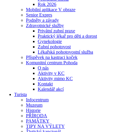
Rok 2026
Mobilní aplikace V obraze
Senior Expres
Podněty a závady
Zdravotnické služby
Privátní zubní praxe
Praktický lékař pro děti a dorost
Gynekologie
Zubní pohotovost
Lékařská pohotovostní služba
Příspěvek na kastraci koček
Komunitní centrum Pohoda
O nás
Aktivity v KC
Aktivity mimo KC
Kontakt
Kalendář akcí
Turista
Infocentrum
Muzeum
Historie
PŘÍRODA
PAMÁTKY
TIPY NA VÝLETY
Žlutický kancionál