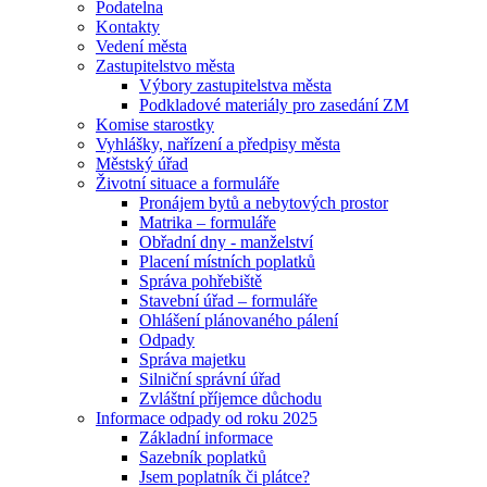
Podatelna
Kontakty
Vedení města
Zastupitelstvo města
Výbory zastupitelstva města
Podkladové materiály pro zasedání ZM
Komise starostky
Vyhlášky, nařízení a předpisy města
Městský úřad
Životní situace a formuláře
Pronájem bytů a nebytových prostor
Matrika – formuláře
Obřadní dny - manželství
Placení místních poplatků
Správa pohřebiště
Stavební úřad – formuláře
Ohlášení plánovaného pálení
Odpady
Správa majetku
Silniční správní úřad
Zvláštní příjemce důchodu
Informace odpady od roku 2025
Základní informace
Sazebník poplatků
Jsem poplatník či plátce?