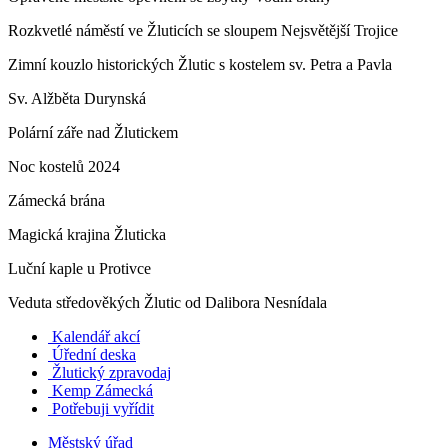
Rozkvetlé náměstí ve Žluticích se sloupem Nejsvětější Trojice
Zimní kouzlo historických Žlutic s kostelem sv. Petra a Pavla
Sv. Alžběta Durynská
Polární záře nad Žlutickem
Noc kostelů 2024
Zámecká brána
Magická krajina Žluticka
Luční kaple u Protivce
Veduta středověkých Žlutic od Dalibora Nesnídala
Kalendář akcí
Úřední deska
Žlutický zpravodaj
​
Kemp Zámecká
Potřebuji vyřídit
Městský úřad