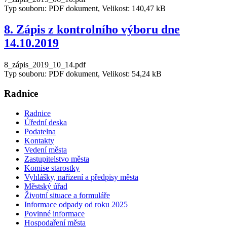
Typ souboru: PDF dokument, Velikost: 140,47 kB
8. Zápis z kontrolního výboru dne
14.10.2019
8_zápis_2019_10_14.pdf
Typ souboru: PDF dokument, Velikost: 54,24 kB
Radnice
Radnice
Úřední deska
Podatelna
Kontakty
Vedení města
Zastupitelstvo města
Komise starostky
Vyhlášky, nařízení a předpisy města
Městský úřad
Životní situace a formuláře
Informace odpady od roku 2025
Povinné informace
Hospodaření města