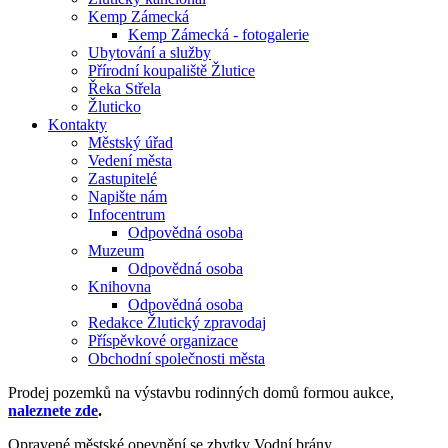
Kemp Zámecká
Kemp Zámecká - fotogalerie
Ubytování a služby
Přírodní koupaliště Žlutice
Řeka Střela
Žluticko
Kontakty
Městský úřad
Vedení města
Zastupitelé
Napište nám
Infocentrum
Odpovědná osoba
Muzeum
Odpovědná osoba
Knihovna
Odpovědná osoba
Redakce Žlutický zpravodaj
Příspěvkové organizace
Obchodní společnosti města
Prodej pozemků na výstavbu rodinných domů formou aukce,
naleznete zde
.
Opravené městské opevnění se zbytky Vodní brány