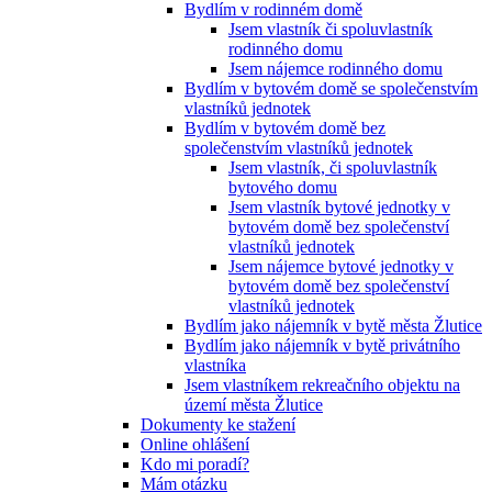
Bydlím v rodinném domě
Jsem vlastník či spoluvlastník
rodinného domu
Jsem nájemce rodinného domu
Bydlím v bytovém domě se společenstvím
vlastníků jednotek
Bydlím v bytovém domě bez
společenstvím vlastníků jednotek
Jsem vlastník, či spoluvlastník
bytového domu
Jsem vlastník bytové jednotky v
bytovém domě bez společenství
vlastníků jednotek
Jsem nájemce bytové jednotky v
bytovém domě bez společenství
vlastníků jednotek
Bydlím jako nájemník v bytě města Žlutice
Bydlím jako nájemník v bytě privátního
vlastníka
Jsem vlastníkem rekreačního objektu na
území města Žlutice
Dokumenty ke stažení
Online ohlášení
Kdo mi poradí?
Mám otázku