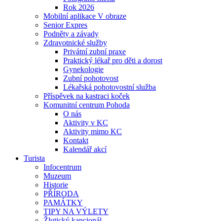
Rok 2026
Mobilní aplikace V obraze
Senior Expres
Podněty a závady
Zdravotnické služby
Privátní zubní praxe
Praktický lékař pro děti a dorost
Gynekologie
Zubní pohotovost
Lékařská pohotovostní služba
Příspěvek na kastraci koček
Komunitní centrum Pohoda
O nás
Aktivity v KC
Aktivity mimo KC
Kontakt
Kalendář akcí
Turista
Infocentrum
Muzeum
Historie
PŘÍRODA
PAMÁTKY
TIPY NA VÝLETY
Žlutický kancionál