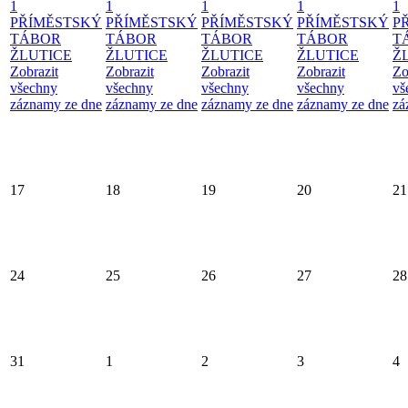
1
1
1
1
1
PŘÍMĚSTSKÝ
PŘÍMĚSTSKÝ
PŘÍMĚSTSKÝ
PŘÍMĚSTSKÝ
P
TÁBOR
TÁBOR
TÁBOR
TÁBOR
T
ŽLUTICE
ŽLUTICE
ŽLUTICE
ŽLUTICE
Ž
Zobrazit
Zobrazit
Zobrazit
Zobrazit
Zo
všechny
všechny
všechny
všechny
vš
záznamy ze dne
záznamy ze dne
záznamy ze dne
záznamy ze dne
zá
17
18
19
20
21
24
25
26
27
28
31
1
2
3
4