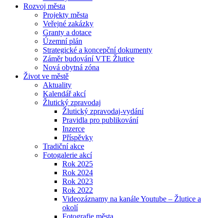
Rozvoj města
Projekty města
Veřejné zakázky
Granty a dotace
Územní plán
Strategické a koncepční dokumenty
Záměr budování VTE Žlutice
Nová obytná zóna
Život ve městě
Aktuality
Kalendář akcí
Žlutický zpravodaj
Žlutický zpravodaj-vydání
Pravidla pro publikování
Inzerce
Příspěvky
Tradiční akce
Fotogalerie akcí
Rok 2025
Rok 2024
Rok 2023
Rok 2022
Videozáznamy na kanále Youtube – Žlutice a
okolí
Fotografie města