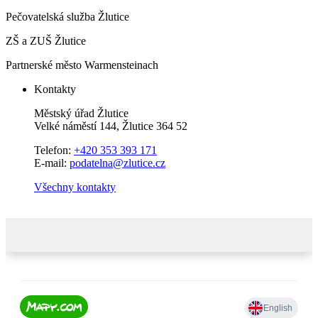
Pečovatelská služba Žlutice
ZŠ a ZUŠ Žlutice
Partnerské město Warmensteinach
Kontakty
Městský úřad Žlutice
Velké náměstí 144, Žlutice 364 52
Telefon:
+420 353 393 171
E-mail:
podatelna@zlutice.cz
Všechny kontakty