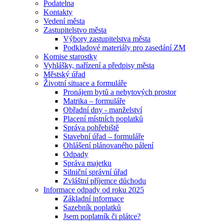
Podatelna
Kontakty
Vedení města
Zastupitelstvo města
Výbory zastupitelstva města
Podkladové materiály pro zasedání ZM
Komise starostky
Vyhlášky, nařízení a předpisy města
Městský úřad
Životní situace a formuláře
Pronájem bytů a nebytových prostor
Matrika – formuláře
Obřadní dny - manželství
Placení místních poplatků
Správa pohřebiště
Stavební úřad – formuláře
Ohlášení plánovaného pálení
Odpady
Správa majetku
Silniční správní úřad
Zvláštní příjemce důchodu
Informace odpady od roku 2025
Základní informace
Sazebník poplatků
Jsem poplatník či plátce?