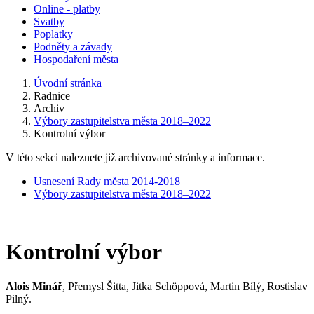
Online - platby
Svatby
Poplatky
Podněty a závady
Hospodaření města
Úvodní stránka
Radnice
Archiv
Výbory zastupitelstva města 2018–2022
Kontrolní výbor
V této sekci naleznete již archivované stránky a informace.
Usnesení Rady města 2014-2018
Výbory zastupitelstva města 2018–2022
Kontrolní výbor
Alois Minář
, Přemysl Šitta, Jitka Schöppová, Martin Bílý, Rostislav
Pilný.