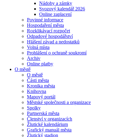
Nádoby a zámky
Svozový kalendář 2026
Online zaplacení
Povinné informace
Hospodaření města
Rozklikávací rozpočet
Odpadové hospodářství
Hlášení závad a nedostatků
Volná místa
Prohlášení o ochraně soukromí
Archiv
Online platby
O městě
O městě
Části města
Kronika města
Knihovna
Mapový portál
Městské společnosti a organizace
Spolky
Partnerská města
Členství v organizacích
Žlutické kalendárium
Grafický manuál města
Žlutický stadion