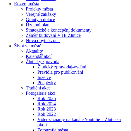
Rozvoj města
Projekty města
Veřejné zakázky
Granty a dotace
Územní plán
Strategické a koncepční dokumenty
Záměr budování VTE Žlutice
Nová obytná zóna
Život ve městě
Aktuality
Kalendář akcí
Žlutický zpravodaj
Žlutický zpravodaj-vydání
Pravidla pro publikování
Inzerce
Příspěvky
Tradiční akce
Fotogalerie akcí
Rok 2025
Rok 2024
Rok 2023
Rok 2022
Videozáznamy na kanále Youtube – Žlutice a
okolí
Fotografie města