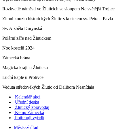
Rozkvetlé náměstí ve Žluticích se sloupem Nejsvětější Trojice
Zimní kouzlo historických Žlutic s kostelem sv. Petra a Pavla
Sv. Alžběta Durynská
Polární záře nad Žlutickem
Noc kostelů 2024
Zámecká brána
Magická krajina Žluticka
Luční kaple u Protivce
Veduta středověkých Žlutic od Dalibora Nesnídala
Kalendář akcí
Úřední deska
Žlutický zpravodaj
​
Kemp Zámecká
Potřebuji vyřídit
Městský úřad