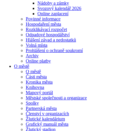
Nádoby a zámky
Svozový kalendář 2026
Online zaplacení
Povinné informace
Hospodaření města
Rozklikávací rozpočet
Odpadové hospodářství
Hlášení závad a nedostatků
Volná místa
Prohlášení o ochraně soukromí
Archiv
Online platby
O městě
O městě
Části města
Kronika města
Knihovna
Mapový portál
Městské společnosti a organizace
Spolky
Partnerská města
Členství v organizacích
Žlutické kalendárium
Grafický manuál města
Žlutický stadion