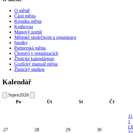
O městě
Části města
Kronika města
Knihovna
Mapový portál
Městské společnosti a organizace
Spolky
Partnerská města
Členství v organizacích
Žlutické kalendárium
Grafický manuál města
Žlutický stadion
Kalendář
Srpen
2026
Po
Út
St
Čt
31
1
L
27
28
29
30
Zo