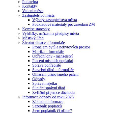
Podatelna
Kontakty
Vedení města
Zastupitelstvo města
Výbory zastupitelstva města
Podkladové materiály pro zasedání ZM
Komise starostky
Vyhlášky, nařízení a předpisy města
Městský úřad
Životní situace a formuláře
Pronájem bytů a nebytových prostor
Matrika – formuláře
Obřadní dny - manželství
Placení místních poplatků
Správa pohřebiště
Stavební úřad – formuláře
Ohlášení plánovaného pálení
Odpady
Správa majetku
Silniční správní úřad
Zvláštní příjemce důchodu
Informace odpady od roku 2025
Základní informace
Sazebník poplatků
Jsem poplatník či plátce?