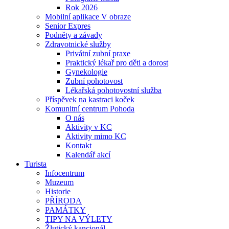
Rok 2026
Mobilní aplikace V obraze
Senior Expres
Podněty a závady
Zdravotnické služby
Privátní zubní praxe
Praktický lékař pro děti a dorost
Gynekologie
Zubní pohotovost
Lékařská pohotovostní služba
Příspěvek na kastraci koček
Komunitní centrum Pohoda
O nás
Aktivity v KC
Aktivity mimo KC
Kontakt
Kalendář akcí
Turista
Infocentrum
Muzeum
Historie
PŘÍRODA
PAMÁTKY
TIPY NA VÝLETY
Žlutický kancionál