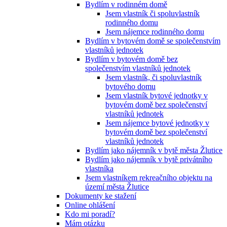
Bydlím v rodinném domě
Jsem vlastník či spoluvlastník
rodinného domu
Jsem nájemce rodinného domu
Bydlím v bytovém domě se společenstvím
vlastníků jednotek
Bydlím v bytovém domě bez
společenstvím vlastníků jednotek
Jsem vlastník, či spoluvlastník
bytového domu
Jsem vlastník bytové jednotky v
bytovém domě bez společenství
vlastníků jednotek
Jsem nájemce bytové jednotky v
bytovém domě bez společenství
vlastníků jednotek
Bydlím jako nájemník v bytě města Žlutice
Bydlím jako nájemník v bytě privátního
vlastníka
Jsem vlastníkem rekreačního objektu na
území města Žlutice
Dokumenty ke stažení
Online ohlášení
Kdo mi poradí?
Mám otázku