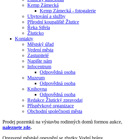
Kemp Zámecká
Kemp Zámecká - fotogalerie
Ubytování a služby
Přírodní koupaliště Žlutice
Řeka Střela
Žluticko
Kontakty
Městský úřad
Vedení města
Zastupitelé
Napište nám
Infocentrum
Odpovědná osoba
Muzeum
Odpovědná osoba
Knihovna
Odpovědná osoba
Redakce Žlutický zpravodaj
Příspěvkové organizace
Obchodní společnosti města
Prodej pozemků na výstavbu rodinných domů formou aukce,
naleznete zde
.
Opravené městské opevnění se zbytky Vodní brány