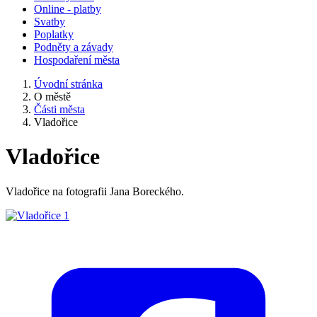
Online - platby
Svatby
Poplatky
Podněty a závady
Hospodaření města
Úvodní stránka
O městě
Části města
Vladořice
Vladořice
Vladořice na fotografii Jana Boreckého.