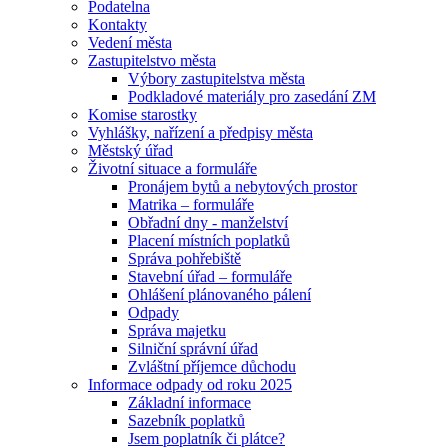
Podatelna
Kontakty
Vedení města
Zastupitelstvo města
Výbory zastupitelstva města
Podkladové materiály pro zasedání ZM
Komise starostky
Vyhlášky, nařízení a předpisy města
Městský úřad
Životní situace a formuláře
Pronájem bytů a nebytových prostor
Matrika – formuláře
Obřadní dny - manželství
Placení místních poplatků
Správa pohřebiště
Stavební úřad – formuláře
Ohlášení plánovaného pálení
Odpady
Správa majetku
Silniční správní úřad
Zvláštní příjemce důchodu
Informace odpady od roku 2025
Základní informace
Sazebník poplatků
Jsem poplatník či plátce?