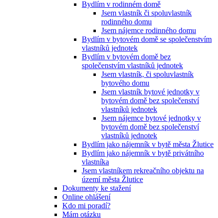
Bydlím v rodinném domě
Jsem vlastník či spoluvlastník
rodinného domu
Jsem nájemce rodinného domu
Bydlím v bytovém domě se společenstvím
vlastníků jednotek
Bydlím v bytovém domě bez
společenstvím vlastníků jednotek
Jsem vlastník, či spoluvlastník
bytového domu
Jsem vlastník bytové jednotky v
bytovém domě bez společenství
vlastníků jednotek
Jsem nájemce bytové jednotky v
bytovém domě bez společenství
vlastníků jednotek
Bydlím jako nájemník v bytě města Žlutice
Bydlím jako nájemník v bytě privátního
vlastníka
Jsem vlastníkem rekreačního objektu na
území města Žlutice
Dokumenty ke stažení
Online ohlášení
Kdo mi poradí?
Mám otázku