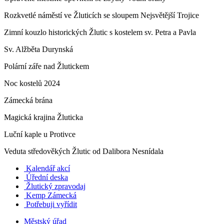
Rozkvetlé náměstí ve Žluticích se sloupem Nejsvětější Trojice
Zimní kouzlo historických Žlutic s kostelem sv. Petra a Pavla
Sv. Alžběta Durynská
Polární záře nad Žlutickem
Noc kostelů 2024
Zámecká brána
Magická krajina Žluticka
Luční kaple u Protivce
Veduta středověkých Žlutic od Dalibora Nesnídala
Kalendář akcí
Úřední deska
Žlutický zpravodaj
​
Kemp Zámecká
Potřebuji vyřídit
Městský úřad