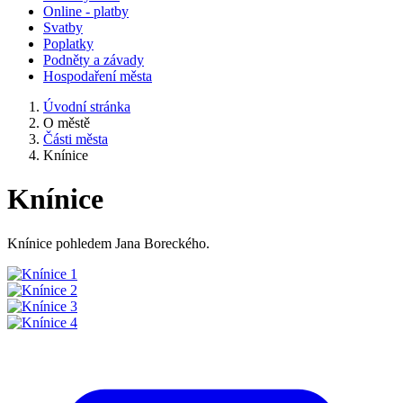
Online - platby
Svatby
Poplatky
Podněty a závady
Hospodaření města
Úvodní stránka
O městě
Části města
Knínice
Knínice
Knínice pohledem Jana Boreckého.