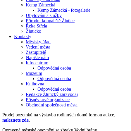
Kemp Zámecká
Kemp Zámecká - fotogalerie
Ubytování a služby
Přírodní koupaliště Žlutice
Řeka Střela
Žluticko
Kontakty
Městský úřad
Vedení města
Zastupitelé
Napište nám
Infocentrum
Odpovědná osoba
Muzeum
Odpovědná osoba
Knihovna
Odpovědná osoba
Redakce Žlutický zpravodaj
Příspěvkové organizace
Obchodní společnosti města
Prodej pozemků na výstavbu rodinných domů formou aukce,
naleznete zde
.
Opravené městské opevnění se zbytky Vodní brány