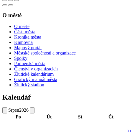
O městě
O městě
Části města
Kronika města
Knihovna
Mapový portál
Městské společnosti a organizace
Spolky
Partnerská města
Členství v organizacích
Žlutické kalendárium
Grafický manuál města
Žlutický stadion
Kalendář
Srpen
2026
Po
Út
St
Čt
31