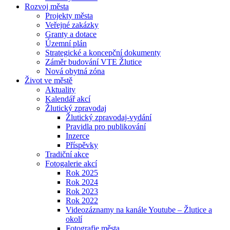
Rozvoj města
Projekty města
Veřejné zakázky
Granty a dotace
Územní plán
Strategické a koncepční dokumenty
Záměr budování VTE Žlutice
Nová obytná zóna
Život ve městě
Aktuality
Kalendář akcí
Žlutický zpravodaj
Žlutický zpravodaj-vydání
Pravidla pro publikování
Inzerce
Příspěvky
Tradiční akce
Fotogalerie akcí
Rok 2025
Rok 2024
Rok 2023
Rok 2022
Videozáznamy na kanále Youtube – Žlutice a
okolí
Fotografie města