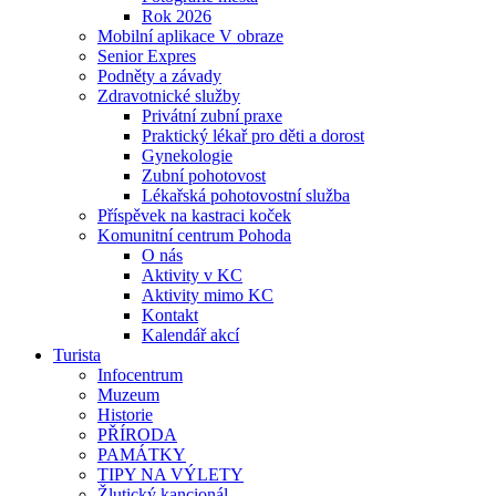
Rok 2026
Mobilní aplikace V obraze
Senior Expres
Podněty a závady
Zdravotnické služby
Privátní zubní praxe
Praktický lékař pro děti a dorost
Gynekologie
Zubní pohotovost
Lékařská pohotovostní služba
Příspěvek na kastraci koček
Komunitní centrum Pohoda
O nás
Aktivity v KC
Aktivity mimo KC
Kontakt
Kalendář akcí
Turista
Infocentrum
Muzeum
Historie
PŘÍRODA
PAMÁTKY
TIPY NA VÝLETY
Žlutický kancionál