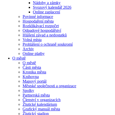
Nádoby a zámky
Svozový kalendář 2026
Online zaplacení
Povinné informace
Hospodaření města
Rozklikávací rozpočet
Odpadové hospodářství
Hlášení závad a nedostatků
Volná místa
Prohlášení o ochraně soukromí
Archiv
Online platby
O městě
O městě
Části města
Kronika města
Knihovna
Mapový portál
Městské společnosti a organizace
Spolky
Partnerská města
Členství v organizacích
Žlutické kalendárium
Grafický manuál města
Žlutický stadion