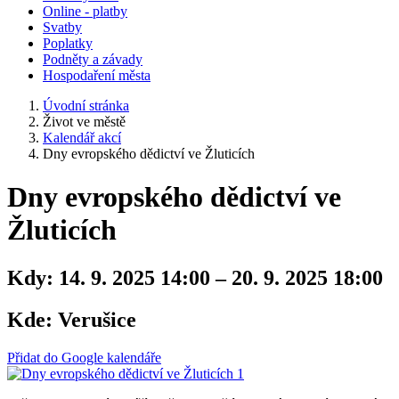
Online - platby
Svatby
Poplatky
Podněty a závady
Hospodaření města
Úvodní stránka
Život ve městě
Kalendář akcí
Dny evropského dědictví ve Žluticích
Dny evropského dědictví ve
Žluticích
Kdy:
14. 9. 2025 14:00 – 20. 9. 2025 18:00
Kde:
Verušice
Přidat do Google kalendáře