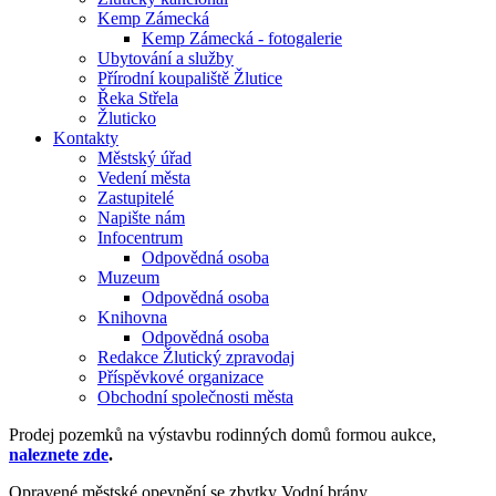
Kemp Zámecká
Kemp Zámecká - fotogalerie
Ubytování a služby
Přírodní koupaliště Žlutice
Řeka Střela
Žluticko
Kontakty
Městský úřad
Vedení města
Zastupitelé
Napište nám
Infocentrum
Odpovědná osoba
Muzeum
Odpovědná osoba
Knihovna
Odpovědná osoba
Redakce Žlutický zpravodaj
Příspěvkové organizace
Obchodní společnosti města
Prodej pozemků na výstavbu rodinných domů formou aukce,
naleznete zde
.
Opravené městské opevnění se zbytky Vodní brány