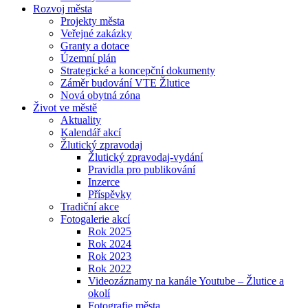
Rozvoj města
Projekty města
Veřejné zakázky
Granty a dotace
Územní plán
Strategické a koncepční dokumenty
Záměr budování VTE Žlutice
Nová obytná zóna
Život ve městě
Aktuality
Kalendář akcí
Žlutický zpravodaj
Žlutický zpravodaj-vydání
Pravidla pro publikování
Inzerce
Příspěvky
Tradiční akce
Fotogalerie akcí
Rok 2025
Rok 2024
Rok 2023
Rok 2022
Videozáznamy na kanále Youtube – Žlutice a
okolí
Fotografie města