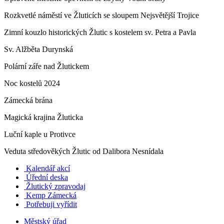
Rozkvetlé náměstí ve Žluticích se sloupem Nejsvětější Trojice
Zimní kouzlo historických Žlutic s kostelem sv. Petra a Pavla
Sv. Alžběta Durynská
Polární záře nad Žlutickem
Noc kostelů 2024
Zámecká brána
Magická krajina Žluticka
Luční kaple u Protivce
Veduta středověkých Žlutic od Dalibora Nesnídala
Kalendář akcí
Úřední deska
Žlutický zpravodaj
​
Kemp Zámecká
Potřebuji vyřídit
Městský úřad