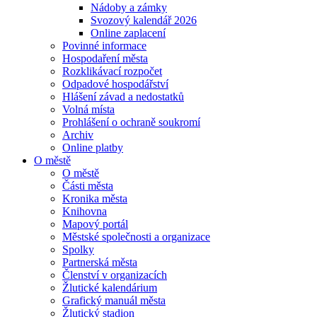
Nádoby a zámky
Svozový kalendář 2026
Online zaplacení
Povinné informace
Hospodaření města
Rozklikávací rozpočet
Odpadové hospodářství
Hlášení závad a nedostatků
Volná místa
Prohlášení o ochraně soukromí
Archiv
Online platby
O městě
O městě
Části města
Kronika města
Knihovna
Mapový portál
Městské společnosti a organizace
Spolky
Partnerská města
Členství v organizacích
Žlutické kalendárium
Grafický manuál města
Žlutický stadion