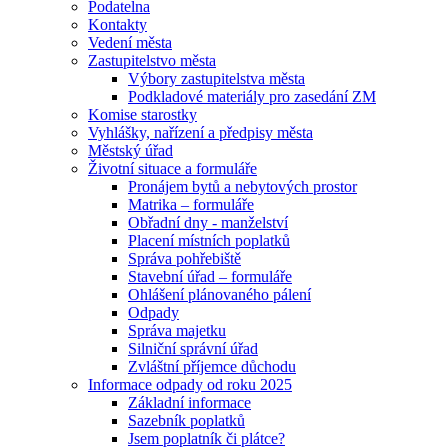
Podatelna
Kontakty
Vedení města
Zastupitelstvo města
Výbory zastupitelstva města
Podkladové materiály pro zasedání ZM
Komise starostky
Vyhlášky, nařízení a předpisy města
Městský úřad
Životní situace a formuláře
Pronájem bytů a nebytových prostor
Matrika – formuláře
Obřadní dny - manželství
Placení místních poplatků
Správa pohřebiště
Stavební úřad – formuláře
Ohlášení plánovaného pálení
Odpady
Správa majetku
Silniční správní úřad
Zvláštní příjemce důchodu
Informace odpady od roku 2025
Základní informace
Sazebník poplatků
Jsem poplatník či plátce?