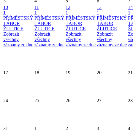
3
4
5
6
7
10
11
12
13
14
1
1
1
1
1
PŘÍMĚSTSKÝ
PŘÍMĚSTSKÝ
PŘÍMĚSTSKÝ
PŘÍMĚSTSKÝ
P
TÁBOR
TÁBOR
TÁBOR
TÁBOR
T
ŽLUTICE
ŽLUTICE
ŽLUTICE
ŽLUTICE
Ž
Zobrazit
Zobrazit
Zobrazit
Zobrazit
Zo
všechny
všechny
všechny
všechny
vš
záznamy ze dne
záznamy ze dne
záznamy ze dne
záznamy ze dne
zá
17
18
19
20
21
24
25
26
27
28
31
1
2
3
4