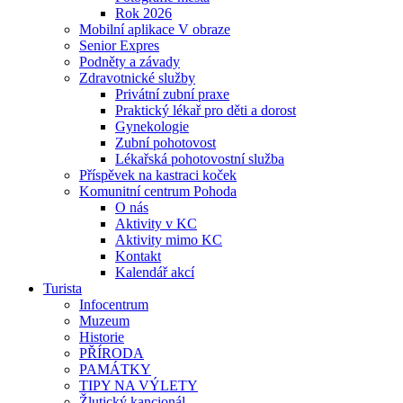
Rok 2026
Mobilní aplikace V obraze
Senior Expres
Podněty a závady
Zdravotnické služby
Privátní zubní praxe
Praktický lékař pro děti a dorost
Gynekologie
Zubní pohotovost
Lékařská pohotovostní služba
Příspěvek na kastraci koček
Komunitní centrum Pohoda
O nás
Aktivity v KC
Aktivity mimo KC
Kontakt
Kalendář akcí
Turista
Infocentrum
Muzeum
Historie
PŘÍRODA
PAMÁTKY
TIPY NA VÝLETY
Žlutický kancionál