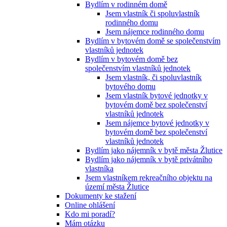
Bydlím v rodinném domě
Jsem vlastník či spoluvlastník
rodinného domu
Jsem nájemce rodinného domu
Bydlím v bytovém domě se společenstvím
vlastníků jednotek
Bydlím v bytovém domě bez
společenstvím vlastníků jednotek
Jsem vlastník, či spoluvlastník
bytového domu
Jsem vlastník bytové jednotky v
bytovém domě bez společenství
vlastníků jednotek
Jsem nájemce bytové jednotky v
bytovém domě bez společenství
vlastníků jednotek
Bydlím jako nájemník v bytě města Žlutice
Bydlím jako nájemník v bytě privátního
vlastníka
Jsem vlastníkem rekreačního objektu na
území města Žlutice
Dokumenty ke stažení
Online ohlášení
Kdo mi poradí?
Mám otázku