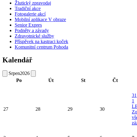
Žlutický zpravodaj
Tradiční akce
Fotogalerie akcí
Mobilní aplikace V obraze
Senior Expres
Podněty a závady
Zdravotnické služby
Příspěvek na kastraci koček
Komunitní centrum Pohoda
Kalendář
Srpen
2026
Po
Út
St
Čt
31
1
L
27
28
29
30
Zo
vš
zá