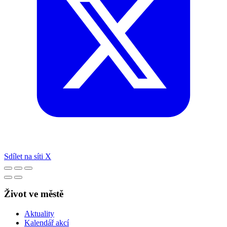
Sdílet na síti X
Život ve městě
Aktuality
Kalendář akcí