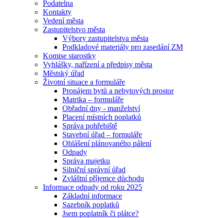
Podatelna
Kontakty
Vedení města
Zastupitelstvo města
Výbory zastupitelstva města
Podkladové materiály pro zasedání ZM
Komise starostky
Vyhlášky, nařízení a předpisy města
Městský úřad
Životní situace a formuláře
Pronájem bytů a nebytových prostor
Matrika – formuláře
Obřadní dny - manželství
Placení místních poplatků
Správa pohřebiště
Stavební úřad – formuláře
Ohlášení plánovaného pálení
Odpady
Správa majetku
Silniční správní úřad
Zvláštní příjemce důchodu
Informace odpady od roku 2025
Základní informace
Sazebník poplatků
Jsem poplatník či plátce?