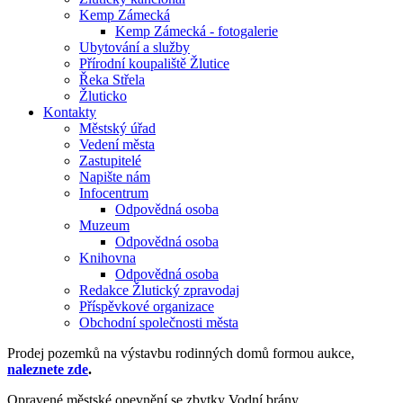
Kemp Zámecká
Kemp Zámecká - fotogalerie
Ubytování a služby
Přírodní koupaliště Žlutice
Řeka Střela
Žluticko
Kontakty
Městský úřad
Vedení města
Zastupitelé
Napište nám
Infocentrum
Odpovědná osoba
Muzeum
Odpovědná osoba
Knihovna
Odpovědná osoba
Redakce Žlutický zpravodaj
Příspěvkové organizace
Obchodní společnosti města
Prodej pozemků na výstavbu rodinných domů formou aukce,
naleznete zde
.
Opravené městské opevnění se zbytky Vodní brány