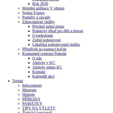
Rok 2026
Mobilní aplikace V obraze
Senior Expres
Podněty a závady
Zdravotnické služby
Privátní zubní praxe
Praktický lékař pro děti a dorost
Gynekologie
Zubní pohotovost
Lékařská pohotovostní služba
Příspěvek na kastraci koček
Komunitní centrum Pohoda
O nás
Aktivity v KC
Aktivity mimo KC
Kontakt
Kalendář akcí
Turista
Infocentrum
Muzeum
Historie
PŘÍRODA
PAMÁTKY
TIPY NA VÝLETY
Žlutický kancionál