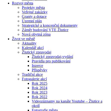
Rozvoj města
Projekty města
Veřejné zakázky
Granty a dotace
Územní plán
Strategické a koncepční dokumenty
Záměr budování VTE Žlutice
Nová obytná zóna
Život ve městě
Aktuality
Kalendář akcí
Žlutický zpravodaj
Žlutický zpravodaj-vydání
Pravidla pro publikování
Inzerce
Příspěvky
Tradiční akce
Fotogalerie akcí
Rok 2025
Rok 2024
Rok 2023
Rok 2022
Videozáznamy na kanále Youtube – Žlutice a
okolí
Fotografie města