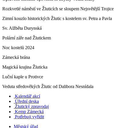
Rozkvetlé náměstí ve Žluticích se sloupem Nejsvětější Trojice
Zimní kouzlo historických Žlutic s kostelem sv. Petra a Pavla
Sv. Alžběta Durynská
Polární záře nad Žlutickem
Noc kostelů 2024
Zámecká brána
Magická krajina Žluticka
Luční kaple u Protivce
Veduta středověkých Žlutic od Dalibora Nesnídala
Kalendář akcí
Úřední deska
Žlutický zpravodaj
​
Kemp Zámecká
Potřebuji vyřídit
Městský úřad