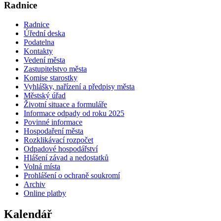
Radnice
Radnice
Úřední deska
Podatelna
Kontakty
Vedení města
Zastupitelstvo města
Komise starostky
Vyhlášky, nařízení a předpisy města
Městský úřad
Životní situace a formuláře
Informace odpady od roku 2025
Povinné informace
Hospodaření města
Rozklikávací rozpočet
Odpadové hospodářství
Hlášení závad a nedostatků
Volná místa
Prohlášení o ochraně soukromí
Archiv
Online platby
Kalendář