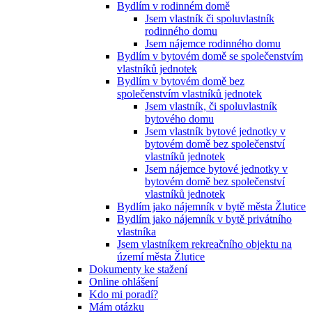
Bydlím v rodinném domě
Jsem vlastník či spoluvlastník
rodinného domu
Jsem nájemce rodinného domu
Bydlím v bytovém domě se společenstvím
vlastníků jednotek
Bydlím v bytovém domě bez
společenstvím vlastníků jednotek
Jsem vlastník, či spoluvlastník
bytového domu
Jsem vlastník bytové jednotky v
bytovém domě bez společenství
vlastníků jednotek
Jsem nájemce bytové jednotky v
bytovém domě bez společenství
vlastníků jednotek
Bydlím jako nájemník v bytě města Žlutice
Bydlím jako nájemník v bytě privátního
vlastníka
Jsem vlastníkem rekreačního objektu na
území města Žlutice
Dokumenty ke stažení
Online ohlášení
Kdo mi poradí?
Mám otázku