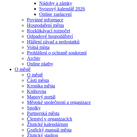
Nádoby a zámky
Svozový kalendář 2026
Online zaplacení
Povinné informace
Hospodaření města
Rozklikávací rozpočet
Odpadové hospodářství
Hlášení závad a nedostatků
Volná místa
Prohlášení o ochraně soukromí
Archiv
Online platby
O městě
O městě
Části města
Kronika města
Knihovna
Mapový portál
Městské společnosti a organizace
Spolky
Partnerská města
Členství v organizacích
Žlutické kalendárium
Grafický manuál města
Žlutický stadion