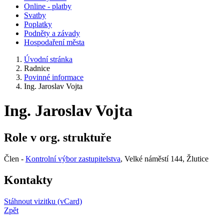
Online - platby
Svatby
Poplatky
Podněty a závady
Hospodaření města
Úvodní stránka
Radnice
Povinné informace
Ing. Jaroslav Vojta
Ing. Jaroslav Vojta
Role v org. struktuře
Člen -
Kontrolní výbor zastupitelstva
, Velké náměstí 144, Žlutice
Kontakty
Stáhnout vizitku (vCard)
Zpět