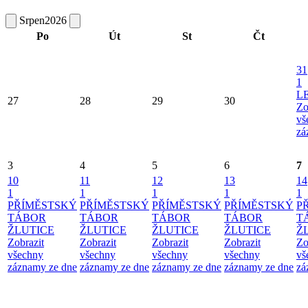
Srpen
2026
Po
Út
St
Čt
31
1
L
27
28
29
30
Zo
vš
zá
3
4
5
6
7
10
11
12
13
14
1
1
1
1
1
PŘÍMĚSTSKÝ
PŘÍMĚSTSKÝ
PŘÍMĚSTSKÝ
PŘÍMĚSTSKÝ
P
TÁBOR
TÁBOR
TÁBOR
TÁBOR
T
ŽLUTICE
ŽLUTICE
ŽLUTICE
ŽLUTICE
Ž
Zobrazit
Zobrazit
Zobrazit
Zobrazit
Zo
všechny
všechny
všechny
všechny
vš
záznamy ze dne
záznamy ze dne
záznamy ze dne
záznamy ze dne
zá