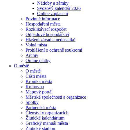
Nádoby a zámky
Svozový kalendář 2026
Online zaplacení
Povinné informace
Hospodaření města
Rozklikávací rozpočet
Odpadové hospodářství
Hlášení závad a nedostatků
Volná místa
Prohlášení o ochraně soukromí
Archiv
Online platby
O městě
O městě
Části města
Kronika města
Knihovna
Mapový portál
Městské společnosti a organizace
Spolky
Partnerská města
Členství v organizacích
Žlutické kalendárium
Grafický manuál města
Žlutický stadion