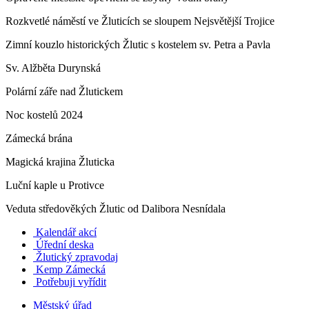
Rozkvetlé náměstí ve Žluticích se sloupem Nejsvětější Trojice
Zimní kouzlo historických Žlutic s kostelem sv. Petra a Pavla
Sv. Alžběta Durynská
Polární záře nad Žlutickem
Noc kostelů 2024
Zámecká brána
Magická krajina Žluticka
Luční kaple u Protivce
Veduta středověkých Žlutic od Dalibora Nesnídala
Kalendář akcí
Úřední deska
Žlutický zpravodaj
​
Kemp Zámecká
Potřebuji vyřídit
Městský úřad