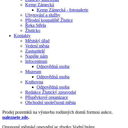
Kemp Zámecká
Kemp Zámecká - fotogalerie
Ubytování a služby
Přírodní koupaliště Žlutice
Řeka Střela
Žluticko
Kontakty
Městský úřad
Vedení města
Zastupitelé
Napište nám
Infocentrum
Odpovědná osoba
Muzeum
Odpovědná osoba
Knihovna
Odpovědná osoba
Redakce Žlutický zpravodaj
Příspěvkové organizace
Obchodní společnosti města
Prodej pozemků na výstavbu rodinných domů formou aukce,
naleznete zde
.
Opravené městské opevnění se zbytky Vodní brány