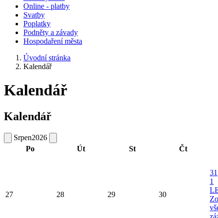
Online - platby
Svatby
Poplatky
Podněty a závady
Hospodaření města
Úvodní stránka
Kalendář
Kalendář
Kalendář
Srpen
2026
Po
Út
St
Čt
31
1
L
27
28
29
30
Zo
vš
zá