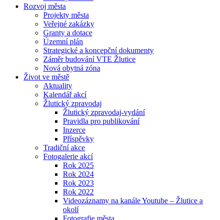
Rozvoj města
Projekty města
Veřejné zakázky
Granty a dotace
Územní plán
Strategické a koncepční dokumenty
Záměr budování VTE Žlutice
Nová obytná zóna
Život ve městě
Aktuality
Kalendář akcí
Žlutický zpravodaj
Žlutický zpravodaj-vydání
Pravidla pro publikování
Inzerce
Příspěvky
Tradiční akce
Fotogalerie akcí
Rok 2025
Rok 2024
Rok 2023
Rok 2022
Videozáznamy na kanále Youtube – Žlutice a
okolí
Fotografie města