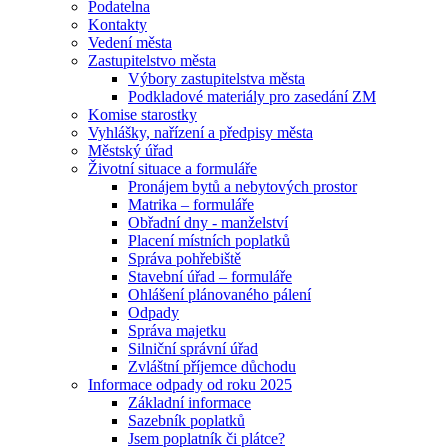
Podatelna
Kontakty
Vedení města
Zastupitelstvo města
Výbory zastupitelstva města
Podkladové materiály pro zasedání ZM
Komise starostky
Vyhlášky, nařízení a předpisy města
Městský úřad
Životní situace a formuláře
Pronájem bytů a nebytových prostor
Matrika – formuláře
Obřadní dny - manželství
Placení místních poplatků
Správa pohřebiště
Stavební úřad – formuláře
Ohlášení plánovaného pálení
Odpady
Správa majetku
Silniční správní úřad
Zvláštní příjemce důchodu
Informace odpady od roku 2025
Základní informace
Sazebník poplatků
Jsem poplatník či plátce?