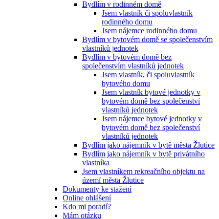
Bydlím v rodinném domě
Jsem vlastník či spoluvlastník
rodinného domu
Jsem nájemce rodinného domu
Bydlím v bytovém domě se společenstvím
vlastníků jednotek
Bydlím v bytovém domě bez
společenstvím vlastníků jednotek
Jsem vlastník, či spoluvlastník
bytového domu
Jsem vlastník bytové jednotky v
bytovém domě bez společenství
vlastníků jednotek
Jsem nájemce bytové jednotky v
bytovém domě bez společenství
vlastníků jednotek
Bydlím jako nájemník v bytě města Žlutice
Bydlím jako nájemník v bytě privátního
vlastníka
Jsem vlastníkem rekreačního objektu na
území města Žlutice
Dokumenty ke stažení
Online ohlášení
Kdo mi poradí?
Mám otázku