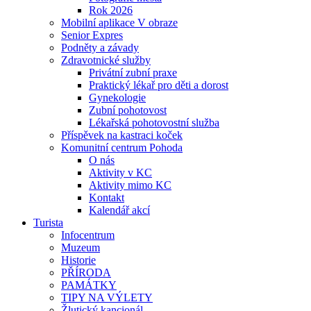
Rok 2026
Mobilní aplikace V obraze
Senior Expres
Podněty a závady
Zdravotnické služby
Privátní zubní praxe
Praktický lékař pro děti a dorost
Gynekologie
Zubní pohotovost
Lékařská pohotovostní služba
Příspěvek na kastraci koček
Komunitní centrum Pohoda
O nás
Aktivity v KC
Aktivity mimo KC
Kontakt
Kalendář akcí
Turista
Infocentrum
Muzeum
Historie
PŘÍRODA
PAMÁTKY
TIPY NA VÝLETY
Žlutický kancionál