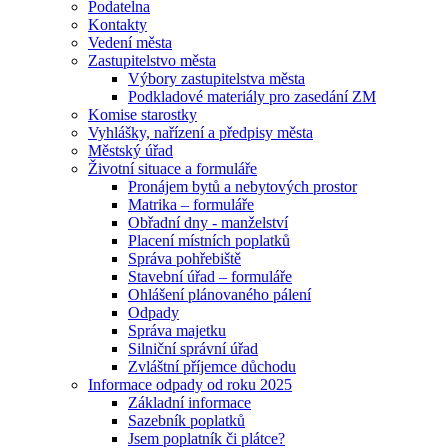
Podatelna
Kontakty
Vedení města
Zastupitelstvo města
Výbory zastupitelstva města
Podkladové materiály pro zasedání ZM
Komise starostky
Vyhlášky, nařízení a předpisy města
Městský úřad
Životní situace a formuláře
Pronájem bytů a nebytových prostor
Matrika – formuláře
Obřadní dny - manželství
Placení místních poplatků
Správa pohřebiště
Stavební úřad – formuláře
Ohlášení plánovaného pálení
Odpady
Správa majetku
Silniční správní úřad
Zvláštní příjemce důchodu
Informace odpady od roku 2025
Základní informace
Sazebník poplatků
Jsem poplatník či plátce?