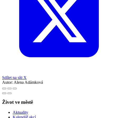
Sdílet na síti X
Autor:
Alena Adámková
Život ve městě
Aktuality
Kalendář akcí