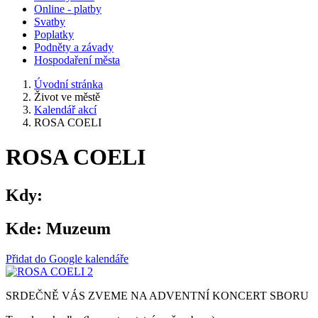
Online - platby
Svatby
Poplatky
Podněty a závady
Hospodaření města
Úvodní stránka
Život ve městě
Kalendář akcí
ROSA COELI
ROSA COELI
Kdy:
Kde:
Muzeum
Přidat do Google kalendáře
SRDEČNĚ VÁS ZVEME NA ADVENTNÍ KONCERT SBORU