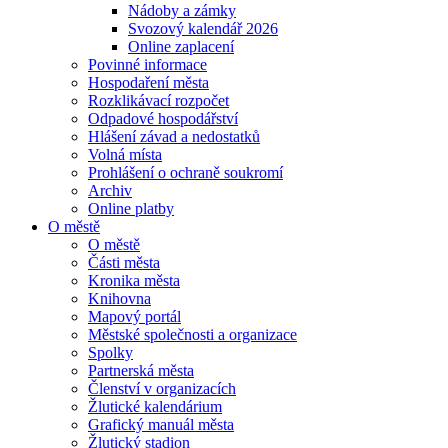
Nádoby a zámky
Svozový kalendář 2026
Online zaplacení
Povinné informace
Hospodaření města
Rozklikávací rozpočet
Odpadové hospodářství
Hlášení závad a nedostatků
Volná místa
Prohlášení o ochraně soukromí
Archiv
Online platby
O městě
O městě
Části města
Kronika města
Knihovna
Mapový portál
Městské společnosti a organizace
Spolky
Partnerská města
Členství v organizacích
Žlutické kalendárium
Grafický manuál města
Žlutický stadion