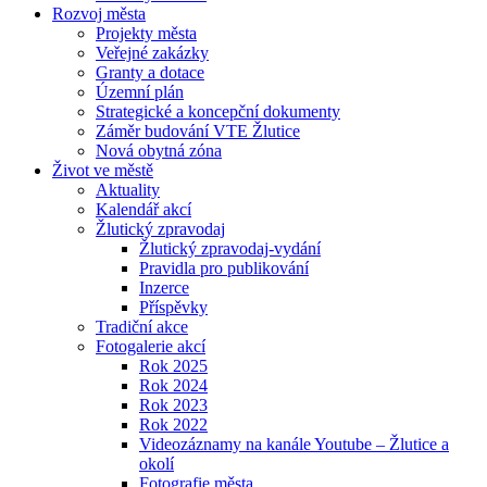
Rozvoj města
Projekty města
Veřejné zakázky
Granty a dotace
Územní plán
Strategické a koncepční dokumenty
Záměr budování VTE Žlutice
Nová obytná zóna
Život ve městě
Aktuality
Kalendář akcí
Žlutický zpravodaj
Žlutický zpravodaj-vydání
Pravidla pro publikování
Inzerce
Příspěvky
Tradiční akce
Fotogalerie akcí
Rok 2025
Rok 2024
Rok 2023
Rok 2022
Videozáznamy na kanále Youtube – Žlutice a
okolí
Fotografie města