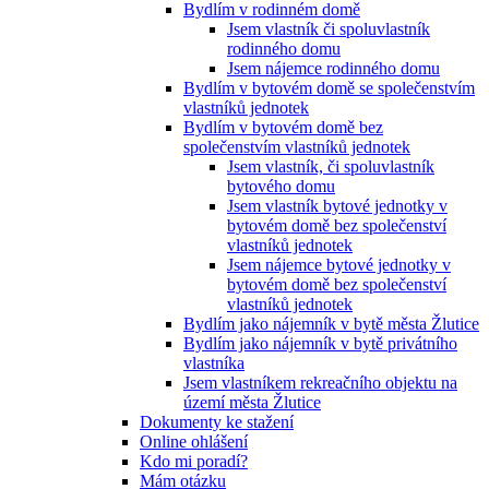
Bydlím v rodinném domě
Jsem vlastník či spoluvlastník
rodinného domu
Jsem nájemce rodinného domu
Bydlím v bytovém domě se společenstvím
vlastníků jednotek
Bydlím v bytovém domě bez
společenstvím vlastníků jednotek
Jsem vlastník, či spoluvlastník
bytového domu
Jsem vlastník bytové jednotky v
bytovém domě bez společenství
vlastníků jednotek
Jsem nájemce bytové jednotky v
bytovém domě bez společenství
vlastníků jednotek
Bydlím jako nájemník v bytě města Žlutice
Bydlím jako nájemník v bytě privátního
vlastníka
Jsem vlastníkem rekreačního objektu na
území města Žlutice
Dokumenty ke stažení
Online ohlášení
Kdo mi poradí?
Mám otázku