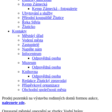
Kemp Zámecká
Kemp Zámecká - fotogalerie
Ubytování a služby
Přírodní koupaliště Žlutice
Řeka Střela
Žluticko
Kontakty
Městský úřad
Vedení města
Zastupitelé
Napište nám
Infocentrum
Odpovědná osoba
Muzeum
Odpovědná osoba
Knihovna
Odpovědná osoba
Redakce Žlutický zpravodaj
Příspěvkové organizace
Obchodní společnosti města
Prodej pozemků na výstavbu rodinných domů formou aukce,
naleznete zde
.
Opravené městské opevnění se zbytky Vodní brány