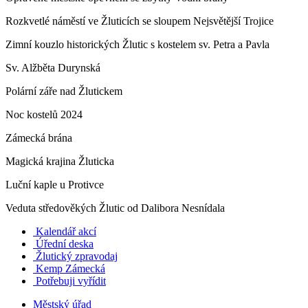
Rozkvetlé náměstí ve Žluticích se sloupem Nejsvětější Trojice
Zimní kouzlo historických Žlutic s kostelem sv. Petra a Pavla
Sv. Alžběta Durynská
Polární záře nad Žlutickem
Noc kostelů 2024
Zámecká brána
Magická krajina Žluticka
Luční kaple u Protivce
Veduta středověkých Žlutic od Dalibora Nesnídala
Kalendář akcí
Úřední deska
Žlutický zpravodaj
​
Kemp Zámecká
Potřebuji vyřídit
Městský úřad