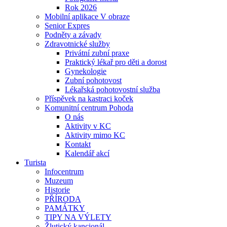
Rok 2026
Mobilní aplikace V obraze
Senior Expres
Podněty a závady
Zdravotnické služby
Privátní zubní praxe
Praktický lékař pro děti a dorost
Gynekologie
Zubní pohotovost
Lékařská pohotovostní služba
Příspěvek na kastraci koček
Komunitní centrum Pohoda
O nás
Aktivity v KC
Aktivity mimo KC
Kontakt
Kalendář akcí
Turista
Infocentrum
Muzeum
Historie
PŘÍRODA
PAMÁTKY
TIPY NA VÝLETY
Žlutický kancionál