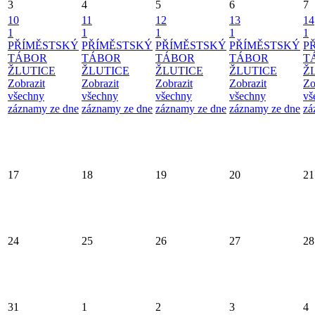
3
4
5
6
7
10
11
12
13
14
1
1
1
1
1
PŘÍMĚSTSKÝ
PŘÍMĚSTSKÝ
PŘÍMĚSTSKÝ
PŘÍMĚSTSKÝ
P
TÁBOR
TÁBOR
TÁBOR
TÁBOR
T
ŽLUTICE
ŽLUTICE
ŽLUTICE
ŽLUTICE
Ž
Zobrazit
Zobrazit
Zobrazit
Zobrazit
Zo
všechny
všechny
všechny
všechny
vš
záznamy ze dne
záznamy ze dne
záznamy ze dne
záznamy ze dne
zá
17
18
19
20
21
24
25
26
27
28
31
1
2
3
4