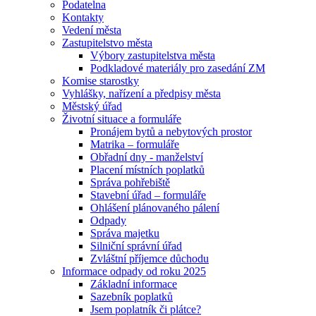
Podatelna
Kontakty
Vedení města
Zastupitelstvo města
Výbory zastupitelstva města
Podkladové materiály pro zasedání ZM
Komise starostky
Vyhlášky, nařízení a předpisy města
Městský úřad
Životní situace a formuláře
Pronájem bytů a nebytových prostor
Matrika – formuláře
Obřadní dny - manželství
Placení místních poplatků
Správa pohřebiště
Stavební úřad – formuláře
Ohlášení plánovaného pálení
Odpady
Správa majetku
Silniční správní úřad
Zvláštní příjemce důchodu
Informace odpady od roku 2025
Základní informace
Sazebník poplatků
Jsem poplatník či plátce?