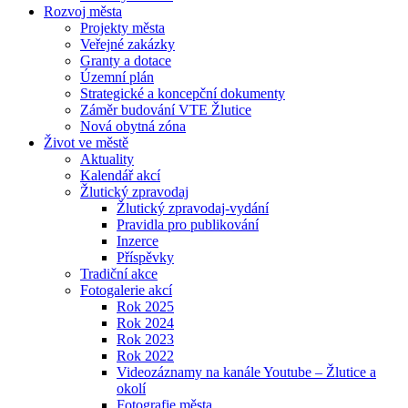
Rozvoj města
Projekty města
Veřejné zakázky
Granty a dotace
Územní plán
Strategické a koncepční dokumenty
Záměr budování VTE Žlutice
Nová obytná zóna
Život ve městě
Aktuality
Kalendář akcí
Žlutický zpravodaj
Žlutický zpravodaj-vydání
Pravidla pro publikování
Inzerce
Příspěvky
Tradiční akce
Fotogalerie akcí
Rok 2025
Rok 2024
Rok 2023
Rok 2022
Videozáznamy na kanále Youtube – Žlutice a
okolí
Fotografie města