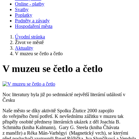
Online - platby
Svatby
Poplatky
Podněty a závady
Hospodaření města
Úvodní stránka
Život ve městě
Aktuality
V muzeu se četlo a četlo
V muzeu se četlo a četlo
Noc literatury byla již po sedmnácté největší literární událostí v
Česku
Naše město se díky aktivitě Spolku Žlutice 2000 zapojilo
do veřejného čtení potřetí. K nevšednímu zážitku v muzeu tak
přispěly osobité přednesy literárních ukázek z děl Joachia B.
Schmidta (kniha Kalmann), Gary G. Steela (kniha Čhávata
z manéže) a Réka Mán-Varhégyi (Magnetický vrch), se kterými
před posluchači vystoupili Pavel Růžička, Iva Slunčíková a Vendula