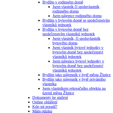
Bydlím v rodinném domě
Jsem vlastník či spoluvlastník
rodinného domu
Jsem nájemce rodinného domu
Bydlím v bytovém domě se společenstvím
vlastníků jednotek
Bydlím v bytovém domě bez
společenstvím vlastníků jednotek
Jsem vlastník, či spoluvlastník
bytového domu
Jsem vlastník bytové jednotky v
bytovém domě bez společenství
vlastníků jednotek
Jsem nájemce bytové jednotky v
bytovém domě bez společenství
vlastníků jednotek
Bydlím jako nájemník v bytě města Žlutice
Bydlím jako nájemník v bytě privátního
vlastníka
Jsem vlastníkem rekreačního objektu na
území města Žlutice
Dokumenty ke stažení
Online ohlášení
Kdo mi poradí?
Mám otázku