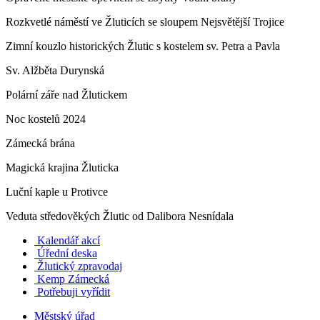
Rozkvetlé náměstí ve Žluticích se sloupem Nejsvětější Trojice
Zimní kouzlo historických Žlutic s kostelem sv. Petra a Pavla
Sv. Alžběta Durynská
Polární záře nad Žlutickem
Noc kostelů 2024
Zámecká brána
Magická krajina Žluticka
Luční kaple u Protivce
Veduta středověkých Žlutic od Dalibora Nesnídala
Kalendář akcí
Úřední deska
Žlutický zpravodaj
​
Kemp Zámecká
Potřebuji vyřídit
Městský úřad