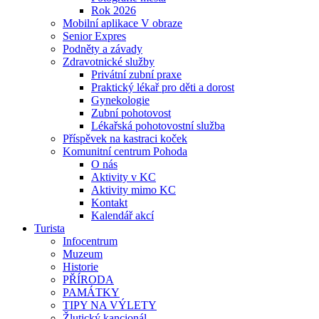
Rok 2026
Mobilní aplikace V obraze
Senior Expres
Podněty a závady
Zdravotnické služby
Privátní zubní praxe
Praktický lékař pro děti a dorost
Gynekologie
Zubní pohotovost
Lékařská pohotovostní služba
Příspěvek na kastraci koček
Komunitní centrum Pohoda
O nás
Aktivity v KC
Aktivity mimo KC
Kontakt
Kalendář akcí
Turista
Infocentrum
Muzeum
Historie
PŘÍRODA
PAMÁTKY
TIPY NA VÝLETY
Žlutický kancionál