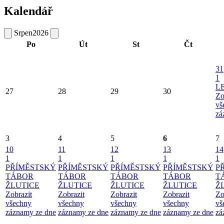
Kalendář
Srpen
2026
Po
Út
St
Čt
31
1
L
27
28
29
30
Zo
vš
zá
3
4
5
6
7
10
11
12
13
14
1
1
1
1
1
PŘÍMĚSTSKÝ
PŘÍMĚSTSKÝ
PŘÍMĚSTSKÝ
PŘÍMĚSTSKÝ
P
TÁBOR
TÁBOR
TÁBOR
TÁBOR
T
ŽLUTICE
ŽLUTICE
ŽLUTICE
ŽLUTICE
Ž
Zobrazit
Zobrazit
Zobrazit
Zobrazit
Zo
všechny
všechny
všechny
všechny
vš
záznamy ze dne
záznamy ze dne
záznamy ze dne
záznamy ze dne
zá