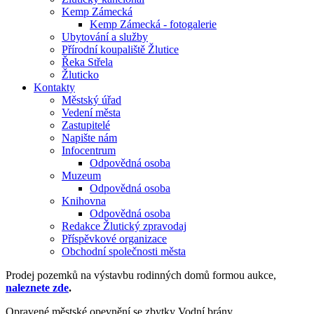
Kemp Zámecká
Kemp Zámecká - fotogalerie
Ubytování a služby
Přírodní koupaliště Žlutice
Řeka Střela
Žluticko
Kontakty
Městský úřad
Vedení města
Zastupitelé
Napište nám
Infocentrum
Odpovědná osoba
Muzeum
Odpovědná osoba
Knihovna
Odpovědná osoba
Redakce Žlutický zpravodaj
Příspěvkové organizace
Obchodní společnosti města
Prodej pozemků na výstavbu rodinných domů formou aukce,
naleznete zde
.
Opravené městské opevnění se zbytky Vodní brány