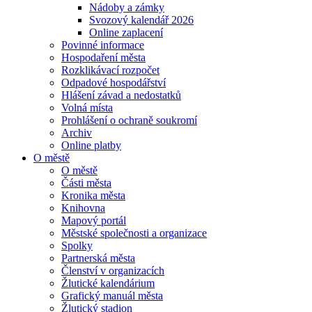
Nádoby a zámky
Svozový kalendář 2026
Online zaplacení
Povinné informace
Hospodaření města
Rozklikávací rozpočet
Odpadové hospodářství
Hlášení závad a nedostatků
Volná místa
Prohlášení o ochraně soukromí
Archiv
Online platby
O městě
O městě
Části města
Kronika města
Knihovna
Mapový portál
Městské společnosti a organizace
Spolky
Partnerská města
Členství v organizacích
Žlutické kalendárium
Grafický manuál města
Žlutický stadion