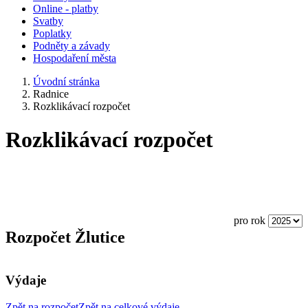
Online - platby
Svatby
Poplatky
Podněty a závady
Hospodaření města
Úvodní stránka
Radnice
Rozklikávací rozpočet
Rozklikávací rozpočet
pro rok
Rozpočet Žlutice
Výdaje
Zpět na rozpočet
Zpět na celkové výdaje