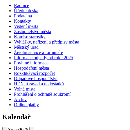
Radnice
Úřední deska
Podatelna
Kontakty
Vedení města
Zastupitelstvo města
Komise starostky
Vyhlášky, nařízení a předpisy města
Městský úřad
Životní situace a formuláře
Informace odpady od roku 2025
Povinné informace
Hospodaření města
Rozklikávací rozpočet
Odpadové hospodářství
Hlášení závad a nedostatků
Volná místa
Prohlášení o ochraně soukromí
Archiv
Online platby
Kalendář
Srpen
2026