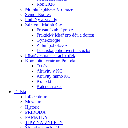
Rok 2026
Mobilní aplikace V obraze
Senior Expres
Podněty a závady
Zdravotnické služby
Privátní zubní praxe
Praktický lékař pro děti a dorost
Gynekologie
Zubní pohotovost
Lékařská pohotovostní služba
Příspěvek na kastraci koček
Komunitní centrum Pohoda
O nás
Aktivity v KC
Aktivity mimo KC
Kontakt
Kalendář akcí
Turista
Infocentrum
Muzeum
Historie
PŘÍRODA
PAMÁTKY
TIPY NA VÝLETY
Žlutický kancionál