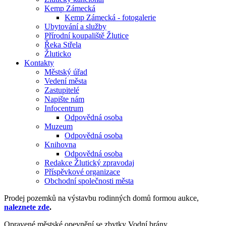
Kemp Zámecká
Kemp Zámecká - fotogalerie
Ubytování a služby
Přírodní koupaliště Žlutice
Řeka Střela
Žluticko
Kontakty
Městský úřad
Vedení města
Zastupitelé
Napište nám
Infocentrum
Odpovědná osoba
Muzeum
Odpovědná osoba
Knihovna
Odpovědná osoba
Redakce Žlutický zpravodaj
Příspěvkové organizace
Obchodní společnosti města
Prodej pozemků na výstavbu rodinných domů formou aukce,
naleznete zde
.
Opravené městské opevnění se zbytky Vodní brány