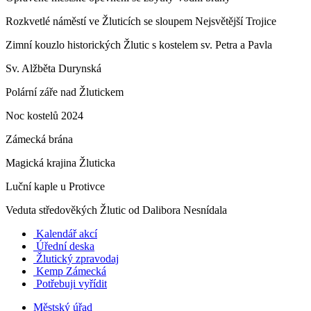
Rozkvetlé náměstí ve Žluticích se sloupem Nejsvětější Trojice
Zimní kouzlo historických Žlutic s kostelem sv. Petra a Pavla
Sv. Alžběta Durynská
Polární záře nad Žlutickem
Noc kostelů 2024
Zámecká brána
Magická krajina Žluticka
Luční kaple u Protivce
Veduta středověkých Žlutic od Dalibora Nesnídala
Kalendář akcí
Úřední deska
Žlutický zpravodaj
​
Kemp Zámecká
Potřebuji vyřídit
Městský úřad