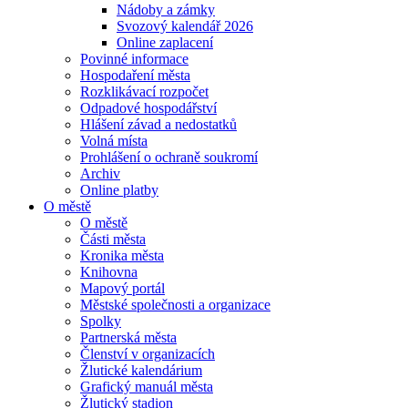
Nádoby a zámky
Svozový kalendář 2026
Online zaplacení
Povinné informace
Hospodaření města
Rozklikávací rozpočet
Odpadové hospodářství
Hlášení závad a nedostatků
Volná místa
Prohlášení o ochraně soukromí
Archiv
Online platby
O městě
O městě
Části města
Kronika města
Knihovna
Mapový portál
Městské společnosti a organizace
Spolky
Partnerská města
Členství v organizacích
Žlutické kalendárium
Grafický manuál města
Žlutický stadion