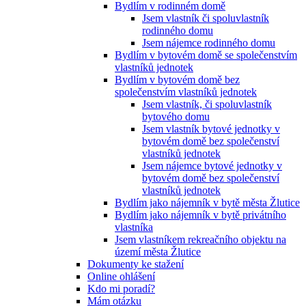
Bydlím v rodinném domě
Jsem vlastník či spoluvlastník
rodinného domu
Jsem nájemce rodinného domu
Bydlím v bytovém domě se společenstvím
vlastníků jednotek
Bydlím v bytovém domě bez
společenstvím vlastníků jednotek
Jsem vlastník, či spoluvlastník
bytového domu
Jsem vlastník bytové jednotky v
bytovém domě bez společenství
vlastníků jednotek
Jsem nájemce bytové jednotky v
bytovém domě bez společenství
vlastníků jednotek
Bydlím jako nájemník v bytě města Žlutice
Bydlím jako nájemník v bytě privátního
vlastníka
Jsem vlastníkem rekreačního objektu na
území města Žlutice
Dokumenty ke stažení
Online ohlášení
Kdo mi poradí?
Mám otázku