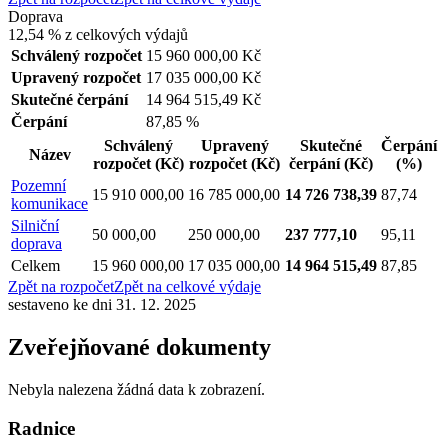
Doprava
12,54 %
z celkových výdajů
Schválený rozpočet
15 960 000,00 Kč
Upravený rozpočet
17 035 000,00 Kč
Skutečné čerpání
14 964 515,49 Kč
Čerpání
87,85 %
Schválený
Upravený
Skutečné
Čerpání
Název
rozpočet
(Kč)
rozpočet
(Kč)
čerpání
(Kč)
(%)
Pozemní
15 910 000,00
16 785 000,00
14 726 738,39
87,74
komunikace
Silniční
50 000,00
250 000,00
237 777,10
95,11
doprava
Celkem
15 960 000,00
17 035 000,00
14 964 515,49
87,85
Zpět na rozpočet
Zpět na celkové výdaje
sestaveno ke dni 31. 12. 2025
Zveřejňované dokumenty
Nebyla nalezena žádná data k zobrazení.
Radnice