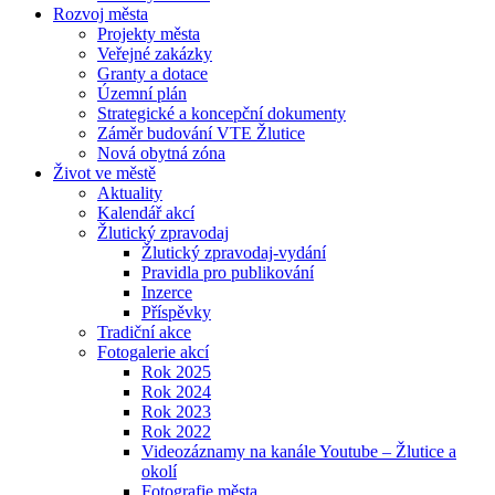
Rozvoj města
Projekty města
Veřejné zakázky
Granty a dotace
Územní plán
Strategické a koncepční dokumenty
Záměr budování VTE Žlutice
Nová obytná zóna
Život ve městě
Aktuality
Kalendář akcí
Žlutický zpravodaj
Žlutický zpravodaj-vydání
Pravidla pro publikování
Inzerce
Příspěvky
Tradiční akce
Fotogalerie akcí
Rok 2025
Rok 2024
Rok 2023
Rok 2022
Videozáznamy na kanále Youtube – Žlutice a
okolí
Fotografie města