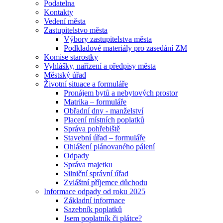
Podatelna
Kontakty
Vedení města
Zastupitelstvo města
Výbory zastupitelstva města
Podkladové materiály pro zasedání ZM
Komise starostky
Vyhlášky, nařízení a předpisy města
Městský úřad
Životní situace a formuláře
Pronájem bytů a nebytových prostor
Matrika – formuláře
Obřadní dny - manželství
Placení místních poplatků
Správa pohřebiště
Stavební úřad – formuláře
Ohlášení plánovaného pálení
Odpady
Správa majetku
Silniční správní úřad
Zvláštní příjemce důchodu
Informace odpady od roku 2025
Základní informace
Sazebník poplatků
Jsem poplatník či plátce?