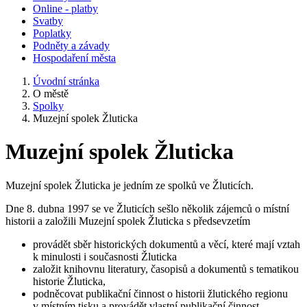
Online - platby
Svatby
Poplatky
Podněty a závady
Hospodaření města
Úvodní stránka
O městě
Spolky
Muzejní spolek Žluticka
Muzejní spolek Žluticka
Muzejní spolek Žluticka je jedním ze spolků ve Žluticích.
Dne 8. dubna 1997 se ve Žluticích sešlo několik zájemců o místní
historii a založili Muzejní spolek Žluticka s předsevzetím
provádět sběr historických dokumentů a věcí, které mají vztah
k minulosti i současnosti Žluticka
založit knihovnu literatury, časopisů a dokumentů s tematikou
historie Žluticka,
podněcovat publikační činnost o historii žlutického regionu
v místním tisku a provádět vlastní publikační činnost,