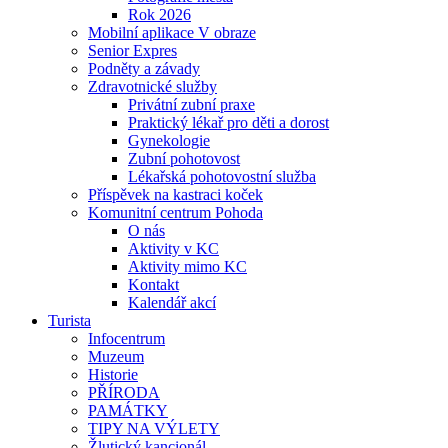
Rok 2026
Mobilní aplikace V obraze
Senior Expres
Podněty a závady
Zdravotnické služby
Privátní zubní praxe
Praktický lékař pro děti a dorost
Gynekologie
Zubní pohotovost
Lékařská pohotovostní služba
Příspěvek na kastraci koček
Komunitní centrum Pohoda
O nás
Aktivity v KC
Aktivity mimo KC
Kontakt
Kalendář akcí
Turista
Infocentrum
Muzeum
Historie
PŘÍRODA
PAMÁTKY
TIPY NA VÝLETY
Žlutický kancionál