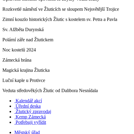
Rozkvetlé náměstí ve Žluticích se sloupem Nejsvětější Trojice
Zimní kouzlo historických Žlutic s kostelem sv. Petra a Pavla
Sv. Alžběta Durynská
Polární záře nad Žlutickem
Noc kostelů 2024
Zámecká brána
Magická krajina Žluticka
Luční kaple u Protivce
Veduta středověkých Žlutic od Dalibora Nesnídala
Kalendář akcí
Úřední deska
Žlutický zpravodaj
​
Kemp Zámecká
Potřebuji vyřídit
Městský úřad