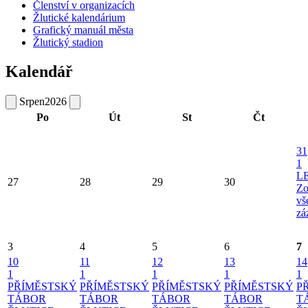
Členství v organizacích
Žlutické kalendárium
Grafický manuál města
Žlutický stadion
Kalendář
Srpen
2026
Po
Út
St
Čt
31
1
L
27
28
29
30
Zo
vš
zá
3
4
5
6
7
10
11
12
13
14
1
1
1
1
1
PŘÍMĚSTSKÝ
PŘÍMĚSTSKÝ
PŘÍMĚSTSKÝ
PŘÍMĚSTSKÝ
P
TÁBOR
TÁBOR
TÁBOR
TÁBOR
T