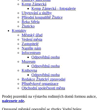
Kemp Zámecká
Kemp Zámecká - fotogalerie
Ubytování a služby
Přírodní koupaliště Žlutice
Řeka Střela
Žluticko
Kontakty
Městský úřad
Vedení města
Zastupitelé
Napište nám
Infocentrum
Odpovědná osoba
Muzeum
Odpovědná osoba
Knihovna
Odpovědná osoba
Redakce Žlutický zpravodaj
Příspěvkové organizace
Obchodní společnosti města
Prodej pozemků na výstavbu rodinných domů formou aukce,
naleznete zde
.
Opravené městské opevnění se zbytky Vodní brány