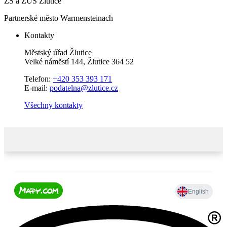
ZŠ a ZUŠ Žlutice
Partnerské město Warmensteinach
Kontakty
Městský úřad Žlutice
Velké náměstí 144, Žlutice 364 52
Telefon:
+420 353 393 171
E-mail:
podatelna@zlutice.cz
Všechny kontakty