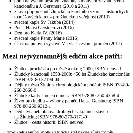
podíl na vydání poštovní známky s motivem ze Žlutického
kancionálu a J. Gerstnera (2010 a 2011)
znovu připomenutí žlutického karetního vzoru – historických
mariášových karet – pro žlutickou veřejnost (2013)
svěcení kaple Sv. Jakuba (2014)
Pocta Hansi Gerstnerovi (2016)
Den pro Karla IV. (2016)
svěcení kaple Panny Marie (2016)
účast na putovní výstavě Má vlast cestami proměn (2017)
Mezi nejvýznamnější ediční akce patří:
Žlutice: procházka po městě a okolí; 2000, ISBN neuved.
Žlutický kancionál 1558-2008: 450 let Žlutického kancionálu;
ISBN 978-80-87194-04-1
Dějiny města Žlutic v chronologickém podání; ISBN 978-80-
260-2660-0
Žlutické karty a nejen o nich; ISBN 978-80-260-4358-4
Život pro hudbu – výbor z pamětí Hanse Gerstnera; ISBN
978-80-260-9312-1
Dědictví aneb obnova drobných sakrálních staveb
na Žluticku; ISBN 978-80-270-3171-9
Žlutice – cesta historií; ISBN neuved.
U zrodu Muzejního spolku Žluticka stál někdejší pracovník