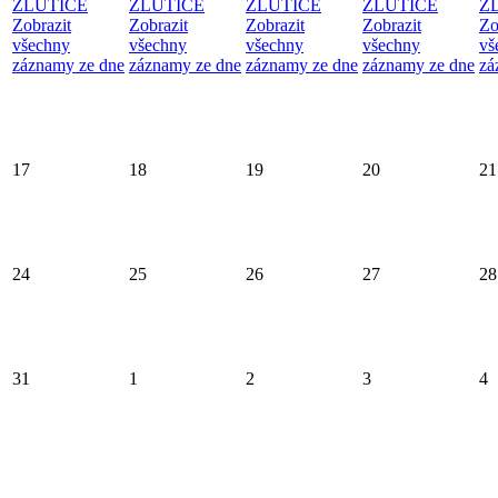
ŽLUTICE
ŽLUTICE
ŽLUTICE
ŽLUTICE
Ž
Zobrazit
Zobrazit
Zobrazit
Zobrazit
Zo
všechny
všechny
všechny
všechny
vš
záznamy ze dne
záznamy ze dne
záznamy ze dne
záznamy ze dne
zá
17
18
19
20
21
24
25
26
27
28
31
1
2
3
4