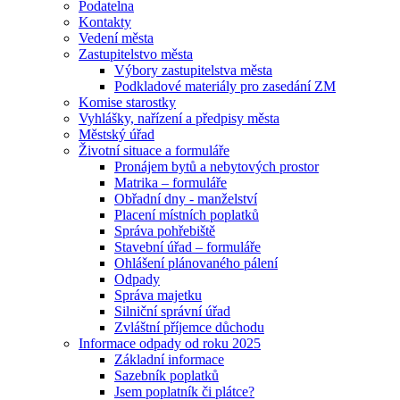
Podatelna
Kontakty
Vedení města
Zastupitelstvo města
Výbory zastupitelstva města
Podkladové materiály pro zasedání ZM
Komise starostky
Vyhlášky, nařízení a předpisy města
Městský úřad
Životní situace a formuláře
Pronájem bytů a nebytových prostor
Matrika – formuláře
Obřadní dny - manželství
Placení místních poplatků
Správa pohřebiště
Stavební úřad – formuláře
Ohlášení plánovaného pálení
Odpady
Správa majetku
Silniční správní úřad
Zvláštní příjemce důchodu
Informace odpady od roku 2025
Základní informace
Sazebník poplatků
Jsem poplatník či plátce?