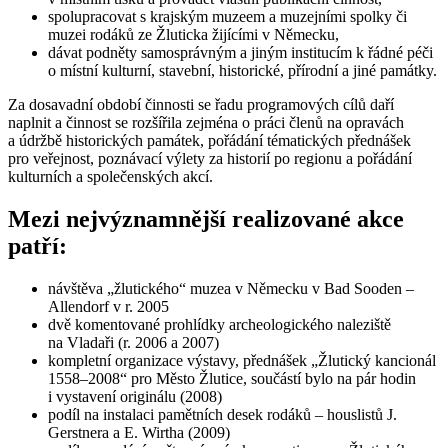
spolupracovat s krajským muzeem a muzejními spolky či
muzei rodáků ze Žluticka žijícími v Německu,
dávat podněty samosprávným a jiným institucím k řádné péči
o místní kulturní, stavební, historické, přírodní a jiné památky.
Za dosavadní období činnosti se řadu programových cílů daří
naplnit a činnost se rozšířila zejména o práci členů na opravách
a údržbě historických památek, pořádání tématických přednášek
pro veřejnost, poznávací výlety za historií po regionu a pořádání
kulturních a společenských akcí.
Mezi nejvýznamnější realizované akce
patří:
návštěva „žlutického“ muzea v Německu v Bad Sooden –
Allendorf v r. 2005
dvě komentované prohlídky archeologického naleziště
na Vladaři (r. 2006 a 2007)
kompletní organizace výstavy, přednášek „Žlutický kancionál
1558–2008“ pro Město Žlutice, součástí bylo na pár hodin
i vystavení originálu (2008)
podíl na instalaci pamětních desek rodáků – houslistů J.
Gerstnera a E. Wirtha (2009)