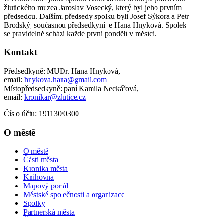
žlutického muzea Jaroslav Vosecký, který byl jeho prvním
předsedou. Dalšími předsedy spolku byli Josef Sýkora a Petr
Brodský, současnou předsedkyní je Hana Hnyková. Spolek
se pravidelně schází každé první pondělí v měsíci.
Kontakt
Předsedkyně: MUDr. Hana Hnyková,
email:
hnykova.hana@gmail.com
Místopředsedkyně: paní Kamila Neckářová,
email:
kronikar@zlutice.cz
Číslo účtu: 191130/0300
O městě
O městě
Části města
Kronika města
Knihovna
Mapový portál
Městské společnosti a organizace
Spolky
Partnerská města