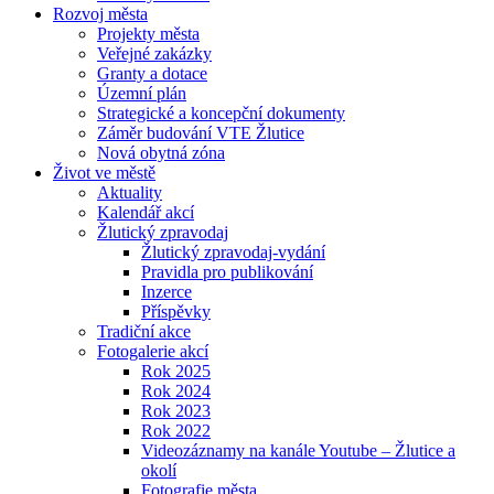
Rozvoj města
Projekty města
Veřejné zakázky
Granty a dotace
Územní plán
Strategické a koncepční dokumenty
Záměr budování VTE Žlutice
Nová obytná zóna
Život ve městě
Aktuality
Kalendář akcí
Žlutický zpravodaj
Žlutický zpravodaj-vydání
Pravidla pro publikování
Inzerce
Příspěvky
Tradiční akce
Fotogalerie akcí
Rok 2025
Rok 2024
Rok 2023
Rok 2022
Videozáznamy na kanále Youtube – Žlutice a
okolí
Fotografie města