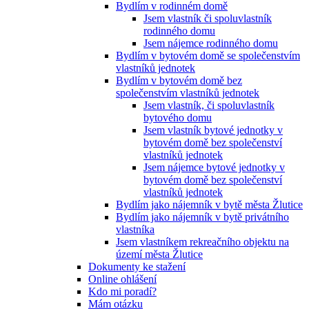
Bydlím v rodinném domě
Jsem vlastník či spoluvlastník
rodinného domu
Jsem nájemce rodinného domu
Bydlím v bytovém domě se společenstvím
vlastníků jednotek
Bydlím v bytovém domě bez
společenstvím vlastníků jednotek
Jsem vlastník, či spoluvlastník
bytového domu
Jsem vlastník bytové jednotky v
bytovém domě bez společenství
vlastníků jednotek
Jsem nájemce bytové jednotky v
bytovém domě bez společenství
vlastníků jednotek
Bydlím jako nájemník v bytě města Žlutice
Bydlím jako nájemník v bytě privátního
vlastníka
Jsem vlastníkem rekreačního objektu na
území města Žlutice
Dokumenty ke stažení
Online ohlášení
Kdo mi poradí?
Mám otázku