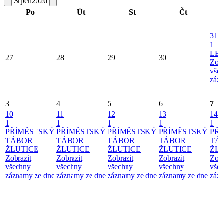
Srpen
2026
Po
Út
St
Čt
31
1
L
27
28
29
30
Zo
vš
zá
3
4
5
6
7
10
11
12
13
14
1
1
1
1
1
PŘÍMĚSTSKÝ
PŘÍMĚSTSKÝ
PŘÍMĚSTSKÝ
PŘÍMĚSTSKÝ
P
TÁBOR
TÁBOR
TÁBOR
TÁBOR
T
ŽLUTICE
ŽLUTICE
ŽLUTICE
ŽLUTICE
Ž
Zobrazit
Zobrazit
Zobrazit
Zobrazit
Zo
všechny
všechny
všechny
všechny
vš
záznamy ze dne
záznamy ze dne
záznamy ze dne
záznamy ze dne
zá