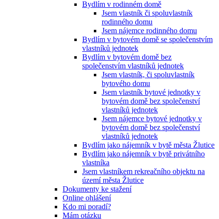
Bydlím v rodinném domě
Jsem vlastník či spoluvlastník
rodinného domu
Jsem nájemce rodinného domu
Bydlím v bytovém domě se společenstvím
vlastníků jednotek
Bydlím v bytovém domě bez
společenstvím vlastníků jednotek
Jsem vlastník, či spoluvlastník
bytového domu
Jsem vlastník bytové jednotky v
bytovém domě bez společenství
vlastníků jednotek
Jsem nájemce bytové jednotky v
bytovém domě bez společenství
vlastníků jednotek
Bydlím jako nájemník v bytě města Žlutice
Bydlím jako nájemník v bytě privátního
vlastníka
Jsem vlastníkem rekreačního objektu na
území města Žlutice
Dokumenty ke stažení
Online ohlášení
Kdo mi poradí?
Mám otázku