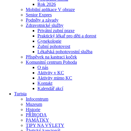
Rok 2026
Mobilní aplikace V obraze
Senior Expres
Podněty a závady
Zdravotnické služby
Privátní zubní praxe
Praktický lékař pro děti a dorost
Gynekologie
Zubní pohotovost
Lékařská pohotovostní služba
Příspěvek na kastraci koček
Komunitní centrum Pohoda
O nás
Aktivity v KC
Aktivity mimo KC
Kontakt
Kalendář akcí
Turista
Infocentrum
Muzeum
Historie
PŘÍRODA
PAMÁTKY
TIPY NA VÝLETY
Žlutický kancionál