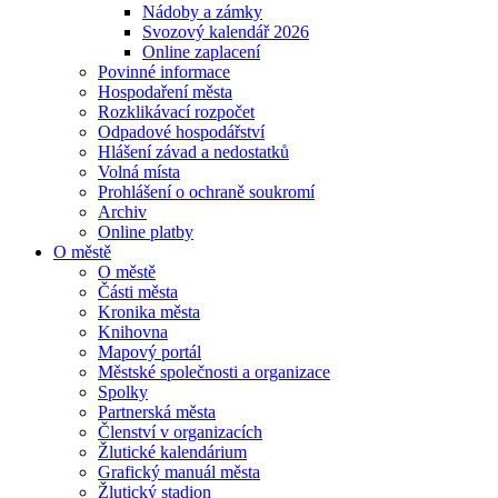
Nádoby a zámky
Svozový kalendář 2026
Online zaplacení
Povinné informace
Hospodaření města
Rozklikávací rozpočet
Odpadové hospodářství
Hlášení závad a nedostatků
Volná místa
Prohlášení o ochraně soukromí
Archiv
Online platby
O městě
O městě
Části města
Kronika města
Knihovna
Mapový portál
Městské společnosti a organizace
Spolky
Partnerská města
Členství v organizacích
Žlutické kalendárium
Grafický manuál města
Žlutický stadion