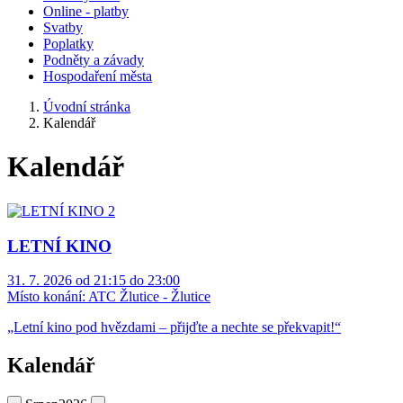
Online - platby
Svatby
Poplatky
Podněty a závady
Hospodaření města
Úvodní stránka
Kalendář
Kalendář
LETNÍ KINO
31. 7. 2026 od 21:15 do 23:00
Místo konání:
ATC Žlutice - Žlutice
„Letní kino pod hvězdami – přijďte a nechte se překvapit!“
Kalendář