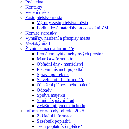
Podatelna
Kontakty
Vedení města
Zastupitelstvo města
Výbory zastupitelstva města
Podkladové materiály pro zasedání ZM
Komise starostky
Vyhlášky, nařízení a předpisy města
Městský úřad
Životní situace a formuláře
Pronájem bytů a nebytových prostor
Matrika – formuláře
Obřadní dny - manželství
Placení místních poplatků
Správa pohřebiště
Stavební úřad – formuláře
Ohlášení plánovaného pálení
Odpady
Správa majetku
Silniční správní úřad
Zvláštní příjemce důchodu
Informace odpady od roku 2025
Základní informace
Sazebník poplatků
Jsem poplatník či plátce?