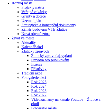
Rozvoj města
Projekty města
Veřejné zakázky
Granty a dotace
Územní plán
Strategické a koncepční dokumenty
Záměr budování VTE Žlutice
Nová obytná zóna
Život ve městě
Aktuality
Kalendář akcí
Žlutický zpravodaj
Žlutický zpravodaj-vydání
Pravidla pro publikování
Inzerce
Příspěvky
Tradiční akce
Fotogalerie akcí
Rok 2025
Rok 2024
Rok 2023
Rok 2022
Videozáznamy na kanále Youtube – Žlutice a
okolí
Fotografie města