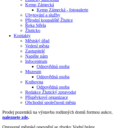
Kemp Zámecká
Kemp Zámecká - fotogalerie
Ubytování a služby
Přírodní koupaliště Žlutice
Řeka Střela
Žluticko
Kontakty
Městský úřad
Vedení města
Zastupitelé
Napište nám
Infocentrum
Odpovědná osoba
Muzeum
Odpovědná osoba
Knihovna
Odpovědná osoba
Redakce Žlutický zpravodaj
Příspěvkové organizace
Obchodní společnosti města
Prodej pozemků na výstavbu rodinných domů formou aukce,
naleznete zde
.
Opravené městské opevnění se zbytky Vodní brány