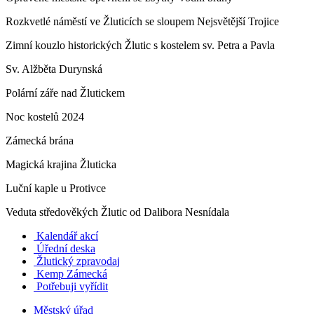
Rozkvetlé náměstí ve Žluticích se sloupem Nejsvětější Trojice
Zimní kouzlo historických Žlutic s kostelem sv. Petra a Pavla
Sv. Alžběta Durynská
Polární záře nad Žlutickem
Noc kostelů 2024
Zámecká brána
Magická krajina Žluticka
Luční kaple u Protivce
Veduta středověkých Žlutic od Dalibora Nesnídala
Kalendář akcí
Úřední deska
Žlutický zpravodaj
​
Kemp Zámecká
Potřebuji vyřídit
Městský úřad