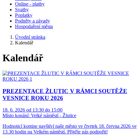
Online - platby
Svatby
Poplatky
Podněty a závady
Hospodaření města
Úvodní stránka
Kalendář
Kalendář
PREZENTACE ŽLUTIC V RÁMCI SOUTĚŽE
VESNICE ROKU 2026
18. 6. 2026 od 13:30 do 15:00
Místo konání:
Velké náměstí - Žlutice
Hodnoticí komise navštíví naše město ve čtvrtek 18. června 2026 ve
13.30 hodin na Velkém náměstí. Přijďte nás podpořit!