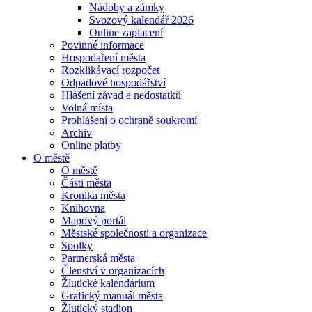
Nádoby a zámky
Svozový kalendář 2026
Online zaplacení
Povinné informace
Hospodaření města
Rozklikávací rozpočet
Odpadové hospodářství
Hlášení závad a nedostatků
Volná místa
Prohlášení o ochraně soukromí
Archiv
Online platby
O městě
O městě
Části města
Kronika města
Knihovna
Mapový portál
Městské společnosti a organizace
Spolky
Partnerská města
Členství v organizacích
Žlutické kalendárium
Grafický manuál města
Žlutický stadion