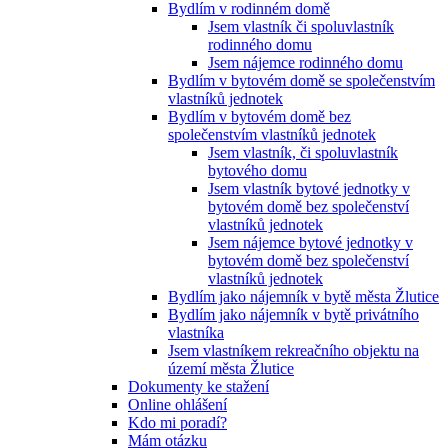
Bydlím v rodinném domě
Jsem vlastník či spoluvlastník
rodinného domu
Jsem nájemce rodinného domu
Bydlím v bytovém domě se společenstvím
vlastníků jednotek
Bydlím v bytovém domě bez
společenstvím vlastníků jednotek
Jsem vlastník, či spoluvlastník
bytového domu
Jsem vlastník bytové jednotky v
bytovém domě bez společenství
vlastníků jednotek
Jsem nájemce bytové jednotky v
bytovém domě bez společenství
vlastníků jednotek
Bydlím jako nájemník v bytě města Žlutice
Bydlím jako nájemník v bytě privátního
vlastníka
Jsem vlastníkem rekreačního objektu na
území města Žlutice
Dokumenty ke stažení
Online ohlášení
Kdo mi poradí?
Mám otázku