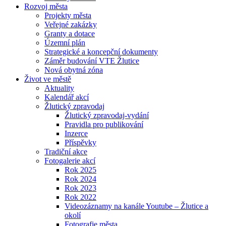
Rozvoj města
Projekty města
Veřejné zakázky
Granty a dotace
Územní plán
Strategické a koncepční dokumenty
Záměr budování VTE Žlutice
Nová obytná zóna
Život ve městě
Aktuality
Kalendář akcí
Žlutický zpravodaj
Žlutický zpravodaj-vydání
Pravidla pro publikování
Inzerce
Příspěvky
Tradiční akce
Fotogalerie akcí
Rok 2025
Rok 2024
Rok 2023
Rok 2022
Videozáznamy na kanále Youtube – Žlutice a
okolí
Fotografie města