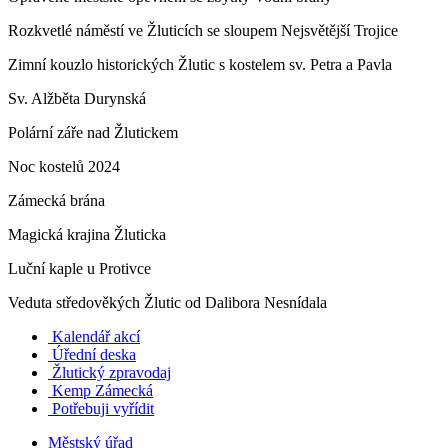
Rozkvetlé náměstí ve Žluticích se sloupem Nejsvětější Trojice
Zimní kouzlo historických Žlutic s kostelem sv. Petra a Pavla
Sv. Alžběta Durynská
Polární záře nad Žlutickem
Noc kostelů 2024
Zámecká brána
Magická krajina Žluticka
Luční kaple u Protivce
Veduta středověkých Žlutic od Dalibora Nesnídala
Kalendář akcí
Úřední deska
Žlutický zpravodaj
​
Kemp Zámecká
Potřebuji vyřídit
Městský úřad