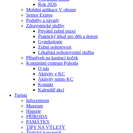
Rok 2026
Mobilní aplikace V obraze
Senior Expres
Podněty a závady
Zdravotnické služby
Privátní zubní praxe
Praktický lékař pro děti a dorost
Gynekologie
Zubní pohotovost
Lékařská pohotovostní služba
Příspěvek na kastraci koček
Komunitní centrum Pohoda
O nás
Aktivity v KC
Aktivity mimo KC
Kontakt
Kalendář akcí
Turista
Infocentrum
Muzeum
Historie
PŘÍRODA
PAMÁTKY
TIPY NA VÝLETY
Žlutický kancionál