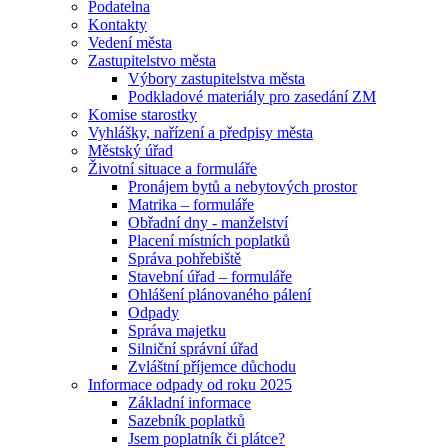
Podatelna
Kontakty
Vedení města
Zastupitelstvo města
Výbory zastupitelstva města
Podkladové materiály pro zasedání ZM
Komise starostky
Vyhlášky, nařízení a předpisy města
Městský úřad
Životní situace a formuláře
Pronájem bytů a nebytových prostor
Matrika – formuláře
Obřadní dny - manželství
Placení místních poplatků
Správa pohřebiště
Stavební úřad – formuláře
Ohlášení plánovaného pálení
Odpady
Správa majetku
Silniční správní úřad
Zvláštní příjemce důchodu
Informace odpady od roku 2025
Základní informace
Sazebník poplatků
Jsem poplatník či plátce?