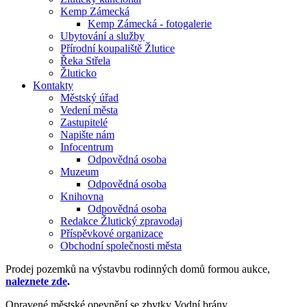
Kemp Zámecká
Kemp Zámecká - fotogalerie
Ubytování a služby
Přírodní koupaliště Žlutice
Řeka Střela
Žluticko
Kontakty
Městský úřad
Vedení města
Zastupitelé
Napište nám
Infocentrum
Odpovědná osoba
Muzeum
Odpovědná osoba
Knihovna
Odpovědná osoba
Redakce Žlutický zpravodaj
Příspěvkové organizace
Obchodní společnosti města
Prodej pozemků na výstavbu rodinných domů formou aukce,
naleznete zde
.
Opravené městské opevnění se zbytky Vodní brány