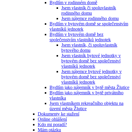
Bydlím v rodinném domě
Jsem vlastník či spoluvlastník
rodinného domu
Jsem nájemce rodinného domu
Bydlím v bytovém domě se společenstvím
vlastníků jednotek
Bydlím v bytovém domě bez
společenstvím vlastníků jednotek
Jsem vlastník, či spoluvlastník
bytového domu
Jsem vlastník bytové jednotky v
bytovém domě bez společenství
vlastníků jednotek
Jsem nájemce bytové jednotky v
bytovém domě bez společenství
vlastníků jednotek
Bydlím jako nájemník v bytě města Žlutice
Bydlím jako nájemník v bytě privátního
vlastníka
Jsem vlastníkem rekreačního objektu na
území města Žlutice
Dokumenty ke stažení
Online ohlášení
Kdo mi poradí?
Mám otázku