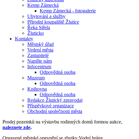
Kemp Zámecká
Kemp Zámecká - fotogalerie
Ubytování a služby
Přírodní koupaliště Žlutice
Řeka Střela
Žluticko
Kontakty
Městský úřad
Vedení města
Zastupitelé
Napište nám
Infocentrum
Odpovědná osoba
Muzeum
Odpovědná osoba
Knihovna
Odpovědná osoba
Redakce Žlutický zpravodaj
Příspěvkové organizace
Obchodní společnosti města
Prodej pozemků na výstavbu rodinných domů formou aukce,
naleznete zde
.
Opravené městské opevnění se zbytky Vodní brány