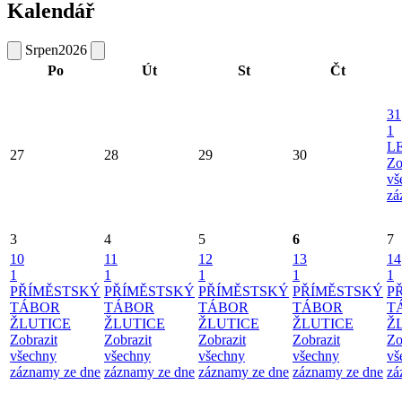
Kalendář
Srpen
2026
Po
Út
St
Čt
31
1
L
27
28
29
30
Zo
vš
zá
3
4
5
6
7
10
11
12
13
14
1
1
1
1
1
PŘÍMĚSTSKÝ
PŘÍMĚSTSKÝ
PŘÍMĚSTSKÝ
PŘÍMĚSTSKÝ
P
TÁBOR
TÁBOR
TÁBOR
TÁBOR
T
ŽLUTICE
ŽLUTICE
ŽLUTICE
ŽLUTICE
Ž
Zobrazit
Zobrazit
Zobrazit
Zobrazit
Zo
všechny
všechny
všechny
všechny
vš
záznamy ze dne
záznamy ze dne
záznamy ze dne
záznamy ze dne
zá