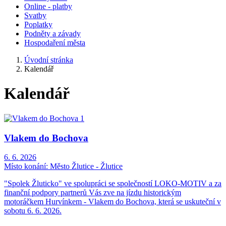
Online - platby
Svatby
Poplatky
Podněty a závady
Hospodaření města
Úvodní stránka
Kalendář
Kalendář
Vlakem do Bochova
6. 6. 2026
Místo konání:
Město Žlutice - Žlutice
"Spolek Žluticko" ve spolupráci se společností LOKO-MOTIV a za
finanční podpory partnerů Vás zve na jízdu historickým
motoráčkem Hurvínkem - Vlakem do Bochova, která se uskuteční v
sobotu 6. 6. 2026.