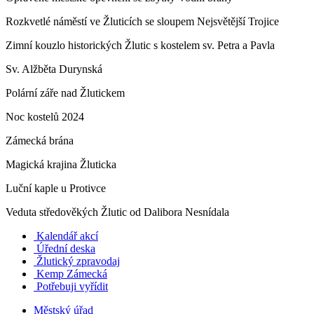
Rozkvetlé náměstí ve Žluticích se sloupem Nejsvětější Trojice
Zimní kouzlo historických Žlutic s kostelem sv. Petra a Pavla
Sv. Alžběta Durynská
Polární záře nad Žlutickem
Noc kostelů 2024
Zámecká brána
Magická krajina Žluticka
Luční kaple u Protivce
Veduta středověkých Žlutic od Dalibora Nesnídala
Kalendář akcí
Úřední deska
Žlutický zpravodaj
​
Kemp Zámecká
Potřebuji vyřídit
Městský úřad