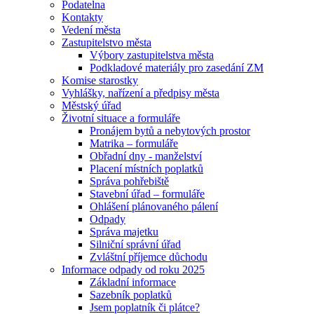
Podatelna
Kontakty
Vedení města
Zastupitelstvo města
Výbory zastupitelstva města
Podkladové materiály pro zasedání ZM
Komise starostky
Vyhlášky, nařízení a předpisy města
Městský úřad
Životní situace a formuláře
Pronájem bytů a nebytových prostor
Matrika – formuláře
Obřadní dny - manželství
Placení místních poplatků
Správa pohřebiště
Stavební úřad – formuláře
Ohlášení plánovaného pálení
Odpady
Správa majetku
Silniční správní úřad
Zvláštní příjemce důchodu
Informace odpady od roku 2025
Základní informace
Sazebník poplatků
Jsem poplatník či plátce?