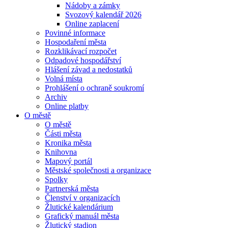
Nádoby a zámky
Svozový kalendář 2026
Online zaplacení
Povinné informace
Hospodaření města
Rozklikávací rozpočet
Odpadové hospodářství
Hlášení závad a nedostatků
Volná místa
Prohlášení o ochraně soukromí
Archiv
Online platby
O městě
O městě
Části města
Kronika města
Knihovna
Mapový portál
Městské společnosti a organizace
Spolky
Partnerská města
Členství v organizacích
Žlutické kalendárium
Grafický manuál města
Žlutický stadion