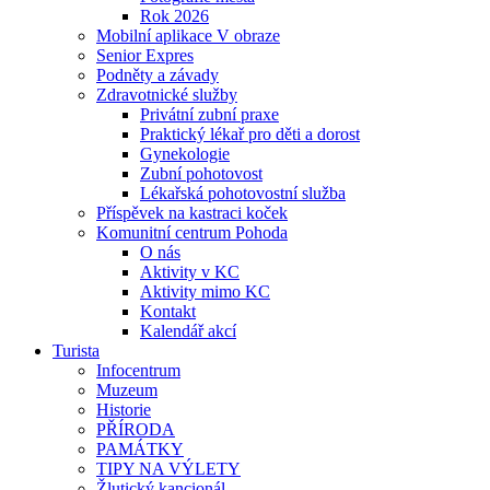
Rok 2026
Mobilní aplikace V obraze
Senior Expres
Podněty a závady
Zdravotnické služby
Privátní zubní praxe
Praktický lékař pro děti a dorost
Gynekologie
Zubní pohotovost
Lékařská pohotovostní služba
Příspěvek na kastraci koček
Komunitní centrum Pohoda
O nás
Aktivity v KC
Aktivity mimo KC
Kontakt
Kalendář akcí
Turista
Infocentrum
Muzeum
Historie
PŘÍRODA
PAMÁTKY
TIPY NA VÝLETY
Žlutický kancionál