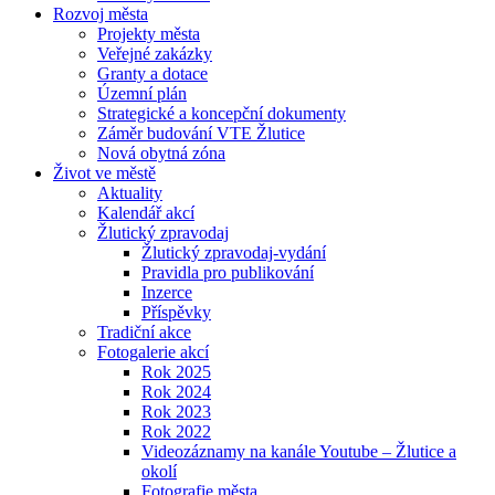
Rozvoj města
Projekty města
Veřejné zakázky
Granty a dotace
Územní plán
Strategické a koncepční dokumenty
Záměr budování VTE Žlutice
Nová obytná zóna
Život ve městě
Aktuality
Kalendář akcí
Žlutický zpravodaj
Žlutický zpravodaj-vydání
Pravidla pro publikování
Inzerce
Příspěvky
Tradiční akce
Fotogalerie akcí
Rok 2025
Rok 2024
Rok 2023
Rok 2022
Videozáznamy na kanále Youtube – Žlutice a
okolí
Fotografie města