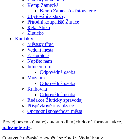
Kemp Zámecká
Kemp Zámecká - fotogalerie
Ubytování a služby
Přírodní koupaliště Žlutice
Řeka Střela
Žluticko
Kontakty
Městský úřad
Vedení města
Zastupitelé
Napište nám
Infocentrum
Odpovědná osoba
Muzeum
Odpovědná osoba
Knihovna
Odpovědná osoba
Redakce Žlutický zpravodaj
Příspěvkové organizace
Obchodní společnosti města
Prodej pozemků na výstavbu rodinných domů formou aukce,
naleznete zde
.
Opravené městské opevnění se zbytky Vodní brány