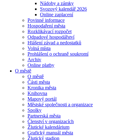
Nádoby a zámky
Svozový kalendář 2026
Online zaplacení
Povinné informace
Hospodaření města
Rozklikávací rozpočet
Odpadové hospodářství
Hlášení závad a nedostatků
Volná místa
Prohlášení o ochraně soukromí
Archiv
Online platby
O městě
O městě
Části města
Kronika města
Knihovna
Mapový portál
Městské společnosti a organizace
Spolky
Partnerská města
Členství v organizacích
Žlutické kalendárium
Grafický manuál města
Žlutický stadion