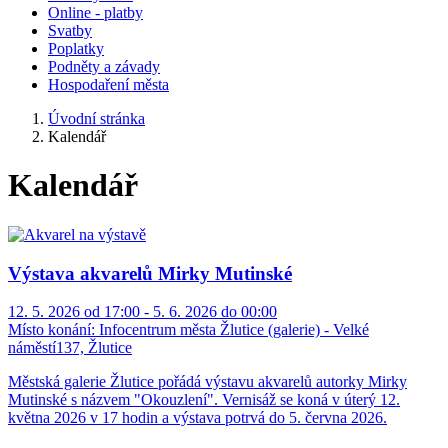
Online - platby
Svatby
Poplatky
Podněty a závady
Hospodaření města
Úvodní stránka
Kalendář
Kalendář
Výstava akvarelů Mirky Mutinské
12. 5. 2026 od 17:00 - 5. 6. 2026 do 00:00
Místo konání:
Infocentrum města Žlutice (galerie) - Velké
náměstí137, Žlutice
Městská galerie Žlutice pořádá výstavu akvarelů autorky Mirky
Mutinské s názvem "Okouzlení". Vernisáž se koná v úterý 12.
května 2026 v 17 hodin a výstava potrvá do 5. června 2026.