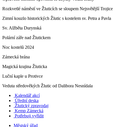
Rozkvetlé náměstí ve Žluticích se sloupem Nejsvětější Trojice
Zimní kouzlo historických Žlutic s kostelem sv. Petra a Pavla
Sv. Alžběta Durynská
Polární záře nad Žlutickem
Noc kostelů 2024
Zámecká brána
Magická krajina Žluticka
Luční kaple u Protivce
Veduta středověkých Žlutic od Dalibora Nesnídala
Kalendář akcí
Úřední deska
Žlutický zpravodaj
​
Kemp Zámecká
Potřebuji vyřídit
Městský úřad