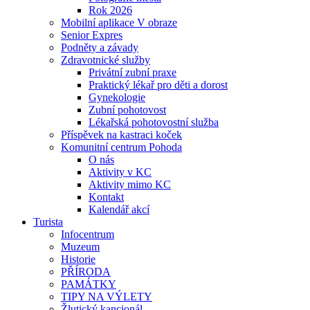
Rok 2026
Mobilní aplikace V obraze
Senior Expres
Podněty a závady
Zdravotnické služby
Privátní zubní praxe
Praktický lékař pro děti a dorost
Gynekologie
Zubní pohotovost
Lékařská pohotovostní služba
Příspěvek na kastraci koček
Komunitní centrum Pohoda
O nás
Aktivity v KC
Aktivity mimo KC
Kontakt
Kalendář akcí
Turista
Infocentrum
Muzeum
Historie
PŘÍRODA
PAMÁTKY
TIPY NA VÝLETY
Žlutický kancionál