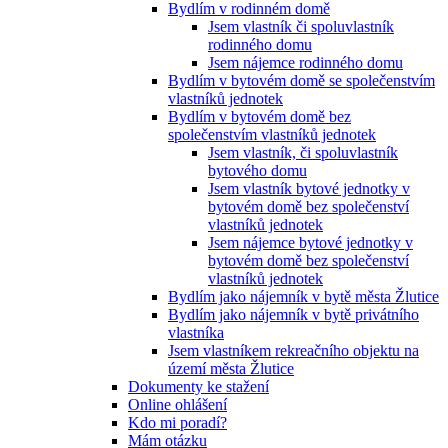
Bydlím v rodinném domě
Jsem vlastník či spoluvlastník
rodinného domu
Jsem nájemce rodinného domu
Bydlím v bytovém domě se společenstvím
vlastníků jednotek
Bydlím v bytovém domě bez
společenstvím vlastníků jednotek
Jsem vlastník, či spoluvlastník
bytového domu
Jsem vlastník bytové jednotky v
bytovém domě bez společenství
vlastníků jednotek
Jsem nájemce bytové jednotky v
bytovém domě bez společenství
vlastníků jednotek
Bydlím jako nájemník v bytě města Žlutice
Bydlím jako nájemník v bytě privátního
vlastníka
Jsem vlastníkem rekreačního objektu na
území města Žlutice
Dokumenty ke stažení
Online ohlášení
Kdo mi poradí?
Mám otázku