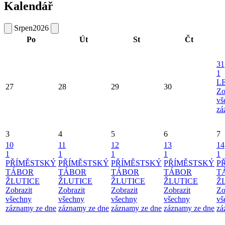
Kalendář
Srpen
2026
Po
Út
St
Čt
31
1
L
27
28
29
30
Zo
vš
zá
3
4
5
6
7
10
11
12
13
14
1
1
1
1
1
PŘÍMĚSTSKÝ
PŘÍMĚSTSKÝ
PŘÍMĚSTSKÝ
PŘÍMĚSTSKÝ
P
TÁBOR
TÁBOR
TÁBOR
TÁBOR
T
ŽLUTICE
ŽLUTICE
ŽLUTICE
ŽLUTICE
Ž
Zobrazit
Zobrazit
Zobrazit
Zobrazit
Zo
všechny
všechny
všechny
všechny
vš
záznamy ze dne
záznamy ze dne
záznamy ze dne
záznamy ze dne
zá