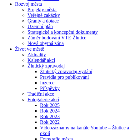
Rozvoj města
Projekty města
Veřejné zakázky
Granty a dotace
Územní plán
Strategické a koncepční dokumenty
Záměr budování VTE Žlutice
Nová obytná zóna
Život ve městě
Aktuality
Kalendář akcí
Žlutický zpravodaj
Žlutický zpravodaj-vydání
Pravidla pro publikování
Inzerce
Příspěvky
Tradiční akce
Fotogalerie akcí
Rok 2025
Rok 2024
Rok 2023
Rok 2022
Videozáznamy na kanále Youtube – Žlutice a
okolí
Fotografie města