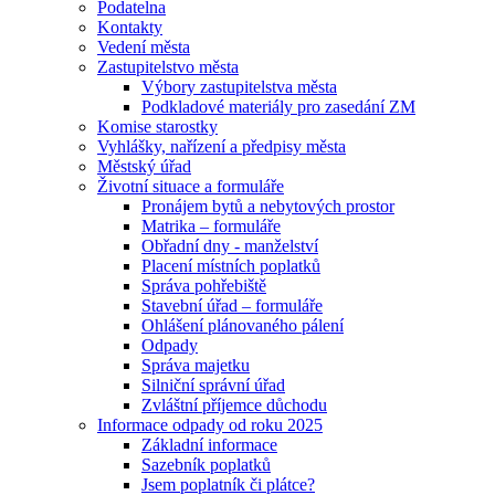
Podatelna
Kontakty
Vedení města
Zastupitelstvo města
Výbory zastupitelstva města
Podkladové materiály pro zasedání ZM
Komise starostky
Vyhlášky, nařízení a předpisy města
Městský úřad
Životní situace a formuláře
Pronájem bytů a nebytových prostor
Matrika – formuláře
Obřadní dny - manželství
Placení místních poplatků
Správa pohřebiště
Stavební úřad – formuláře
Ohlášení plánovaného pálení
Odpady
Správa majetku
Silniční správní úřad
Zvláštní příjemce důchodu
Informace odpady od roku 2025
Základní informace
Sazebník poplatků
Jsem poplatník či plátce?