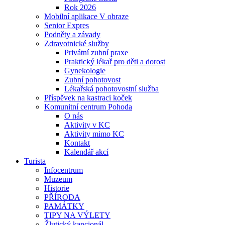
Rok 2026
Mobilní aplikace V obraze
Senior Expres
Podněty a závady
Zdravotnické služby
Privátní zubní praxe
Praktický lékař pro děti a dorost
Gynekologie
Zubní pohotovost
Lékařská pohotovostní služba
Příspěvek na kastraci koček
Komunitní centrum Pohoda
O nás
Aktivity v KC
Aktivity mimo KC
Kontakt
Kalendář akcí
Turista
Infocentrum
Muzeum
Historie
PŘÍRODA
PAMÁTKY
TIPY NA VÝLETY
Žlutický kancionál