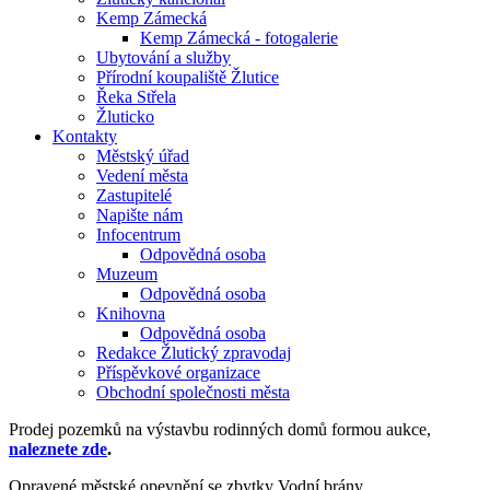
Kemp Zámecká
Kemp Zámecká - fotogalerie
Ubytování a služby
Přírodní koupaliště Žlutice
Řeka Střela
Žluticko
Kontakty
Městský úřad
Vedení města
Zastupitelé
Napište nám
Infocentrum
Odpovědná osoba
Muzeum
Odpovědná osoba
Knihovna
Odpovědná osoba
Redakce Žlutický zpravodaj
Příspěvkové organizace
Obchodní společnosti města
Prodej pozemků na výstavbu rodinných domů formou aukce,
naleznete zde
.
Opravené městské opevnění se zbytky Vodní brány