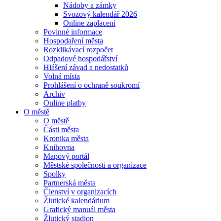
Nádoby a zámky
Svozový kalendář 2026
Online zaplacení
Povinné informace
Hospodaření města
Rozklikávací rozpočet
Odpadové hospodářství
Hlášení závad a nedostatků
Volná místa
Prohlášení o ochraně soukromí
Archiv
Online platby
O městě
O městě
Části města
Kronika města
Knihovna
Mapový portál
Městské společnosti a organizace
Spolky
Partnerská města
Členství v organizacích
Žlutické kalendárium
Grafický manuál města
Žlutický stadion