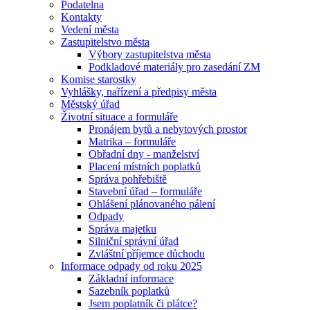
Podatelna
Kontakty
Vedení města
Zastupitelstvo města
Výbory zastupitelstva města
Podkladové materiály pro zasedání ZM
Komise starostky
Vyhlášky, nařízení a předpisy města
Městský úřad
Životní situace a formuláře
Pronájem bytů a nebytových prostor
Matrika – formuláře
Obřadní dny - manželství
Placení místních poplatků
Správa pohřebiště
Stavební úřad – formuláře
Ohlášení plánovaného pálení
Odpady
Správa majetku
Silniční správní úřad
Zvláštní příjemce důchodu
Informace odpady od roku 2025
Základní informace
Sazebník poplatků
Jsem poplatník či plátce?