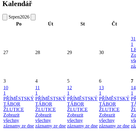
Kalendář
Srpen
2026
Po
Út
St
Čt
31
1
L
27
28
29
30
Zo
vš
zá
3
4
5
6
7
10
11
12
13
14
1
1
1
1
1
PŘÍMĚSTSKÝ
PŘÍMĚSTSKÝ
PŘÍMĚSTSKÝ
PŘÍMĚSTSKÝ
P
TÁBOR
TÁBOR
TÁBOR
TÁBOR
T
ŽLUTICE
ŽLUTICE
ŽLUTICE
ŽLUTICE
Ž
Zobrazit
Zobrazit
Zobrazit
Zobrazit
Zo
všechny
všechny
všechny
všechny
vš
záznamy ze dne
záznamy ze dne
záznamy ze dne
záznamy ze dne
zá