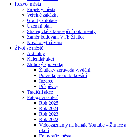
Rozvoj města
Projekty města
Veřejné zakázky
Granty a dotace
Územní plán
Strategické a koncepční dokumenty
Záměr budování VTE Žlutice
Nová obytná zóna
Život ve městě
Aktuality
Kalendář akcí
Žlutický zpravodaj
Žlutický zpravodaj-vydání
Pravidla pro publikování
Inzerce
Příspěvky
Tradiční akce
Fotogalerie akcí
Rok 2025
Rok 2024
Rok 2023
Rok 2022
Videozáznamy na kanále Youtube – Žlutice a
okolí
Fotografie města