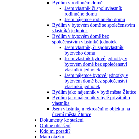
Bydlím v rodinném domě
Jsem vlastník či spoluvlastník
rodinného domu
Jsem nájemce rodinného domu
Bydlím v bytovém domě se společenstvím
vlastníků jednotek
Bydlím v bytovém domě bez
společenstvím vlastníků jednotek
Jsem vlastník, či spoluvlastník
bytového domu
Jsem vlastník bytové jednotky v
bytovém domě bez společenství
vlastníků jednotek
Jsem nájemce bytové jednotky v
bytovém domě bez společenství
vlastníků jednotek
Bydlím jako nájemník v bytě města Žlutice
Bydlím jako nájemník v bytě privátního
vlastníka
Jsem vlastníkem rekreačního objektu na
území města Žlutice
Dokumenty ke stažení
Online ohlášení
Kdo mi poradí?
Mám otázku