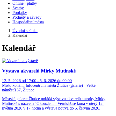
Online - platby
Svatby
Poplatky
Podněty a závady
Hospodaření města
Úvodní stránka
Kalendář
Kalendář
Výstava akvarelů Mirky Mutinské
12. 5. 2026 od 17:00 - 5. 6. 2026 do 00:00
Místo konání:
Infocentrum města Žlutice (galerie) - Velké
náměstí137, Žlutice
Městská galerie Žlutice pořádá výstavu akvarelů autorky Mirky
Mutinské s názvem "Okouzlení". Vernisáž se koná v úterý 12.
května 2026 v 17 hodin a výstava potrvá do 5. června 2026.