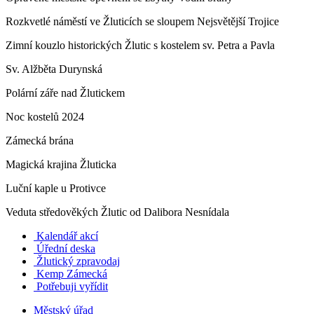
Rozkvetlé náměstí ve Žluticích se sloupem Nejsvětější Trojice
Zimní kouzlo historických Žlutic s kostelem sv. Petra a Pavla
Sv. Alžběta Durynská
Polární záře nad Žlutickem
Noc kostelů 2024
Zámecká brána
Magická krajina Žluticka
Luční kaple u Protivce
Veduta středověkých Žlutic od Dalibora Nesnídala
Kalendář akcí
Úřední deska
Žlutický zpravodaj
​
Kemp Zámecká
Potřebuji vyřídit
Městský úřad